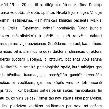
ukārt 19. un 20. martā skatītāji aicināti noskatīties Dmitrija
renko veidotās skarbās spēlītes Nikolā Bijona lugas “Ziloņa
esma” iestudējumā. Psihiatriskās klīnikas pacients Maikls
rlis Ērglis –“Spēlmaņu nakts” nominācija “Gada jaunais
tuves mākslinieks”) ir pēdējais, kurš redzējis dakteri
ensu pirms viņa pazušanas. Gribēdams saprast, kas noticis,
ēmības pilns slimnīcā ierodas dakteris, slimnīcas direktors
nbergs (Edgars Ozoliņš), lai iztaujātu pacientu. Abu saruna
elk skatītājus smalkā psiholoģiskā spēlē, kurā atklājas gan
kla bērnības traumas, gan sarežģītās, gandrīz neesošās
iecības ar vecākiem, gan tas, kāpēc viņu tik ļoti fascinē
oņi; taču – kur beidzas patiesība un sākas manipulācija, lai
ūtu to, ko viņš vēlas? Tomēr tas nav stāsts tikai par Maiklu,
 liek piedzīvot vairākas atklāsmes par sevi arī pašam