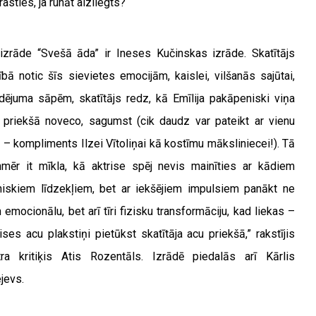
asties, ja runāt aizliegts?
 izrāde “Svešā āda” ir Ineses Kučinskas izrāde. Skatītājs
nībā notic šīs sievietes emocijām, kaislei, vilšanās sajūtai,
dējuma sāpēm, skatītājs redz, kā Emīlija pakāpeniski viņa
 priekšā noveco, sagumst (cik daudz var pateikt ar vienu
u – kompliments Ilzei Vītoliņai kā kostīmu māksliniecei!). Tā
nmēr it mīkla, kā aktrise spēj nevis mainīties ar kādiem
niskiem līdzekļiem, bet ar iekšējiem impulsiem panākt ne
n emocionālu, bet arī tīri fizisku transformāciju, kad liekas –
rises acu plakstiņi pietūkst skatītāja acu priekšā,” rakstījis
tra kritiķis Atis Rozentāls. Izrādē piedalās arī Kārlis
ejevs.