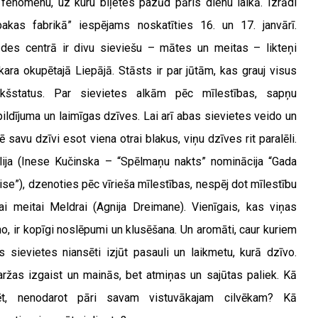
 fenomenu, uz kuru biļetes pazūd pāris dienu laikā. Izrādi
bakas fabrikā” iespējams noskatīties 16. un 17. janvārī.
ādes centrā ir divu sieviešu – mātes un meitas – likteņi
kara okupētajā Liepājā. Stāsts ir par jūtām, kas grauj visus
ekšstatus. Par sievietes alkām pēc mīlestības, sapņu
pildījuma un laimīgas dzīves. Lai arī abas sievietes veido un
ē savu dzīvi esot viena otrai blakus, viņu dzīves rit paralēli.
lija (Inese Kučinska – “Spēlmaņu nakts” nominācija “Gada
rise”), dzenoties pēc vīrieša mīlestības, nespēj dot mīlestību
ai meitai Meldrai (Agnija Dreimane). Vienīgais, kas viņas
no, ir kopīgi noslēpumi un klusēšana. Un aromāti, caur kuriem
s sievietes niansēti izjūt pasauli un laikmetu, kurā dzīvo.
ržas izgaist un mainās, bet atmiņas un sajūtas paliek. Kā
ēt, nenodarot pāri savam vistuvākajam cilvēkam? Kā