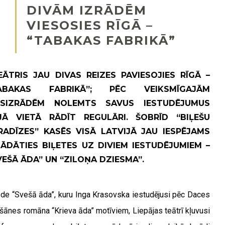
DIVĀM IZRĀDĒM
VIESOSIES RĪGĀ –
“TABAKAS FABRIKĀ”
ĀTRIS JAU DIVAS REIZES PAVIESOJIES RĪGĀ –
ABAKAS FABRIKĀ”; PĒC VEIKSMĪGAJĀM
ESIZRĀDĒM NOLEMTS SAVUS IESTUDĒJUMUS
JĀ VIETĀ RĀDĪT REGULĀRI. ŠOBRĪD “BIĻEŠU
RADĪZES” KASĒS VISĀ LATVIJĀ JAU IESPĒJAMS
GĀDĀTIES BIĻETES UZ DIVIEM IESTUDĒJUMIEM –
VEŠĀ ĀDA” UN “ZILOŅA DZIESMA”.
āde “Svešā āda”, kuru Inga Krasovska iestudējusi pēc Daces
šānes romāna “Krieva āda” motīviem, Liepājas teātrī kļuvusi