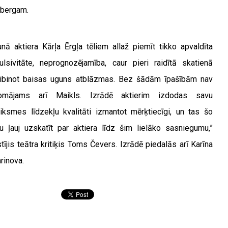
nbergam.
unā aktiera Kārļa Ērgļa tēliem allaž piemīt tikko apvaldīta
ulsivitāte, neprognozējamība, caur pieri raidītā skatienā
ibinot baisas uguns atblāzmas. Bez šādām īpašībām nav
omājams arī Maikls. Izrādē aktierim izdodas savu
eiksmes līdzekļu kvalitāti izmantot mērķtiecīgi, un tas šo
u ļauj uzskatīt par aktiera līdz šim lielāko sasniegumu,”
stījis teātra kritiķis Toms Čevers. Izrādē piedalās arī Karīna
arinova.