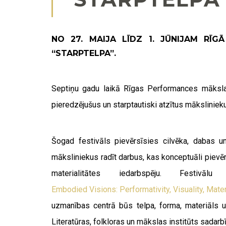
NO 27. MAIJA LĪDZ 1. JŪNIJAM RĪG
“STARPTELPA”.
Septiņu gadu laikā Rīgas Performances mākslas 
pieredzējušus un starptautiski atzītus māksliniek
Šogad festivāls pievērsīsies cilvēka, dabas u
māksliniekus radīt darbus, kas konceptuāli pievē
materialitātes iedarbspēju. Festivā
Embodied Visions: Performativity, Visuality, Mater
uzmanības centrā būs telpa, forma, materiāls 
Literatūras, folkloras un mākslas institūts sadar