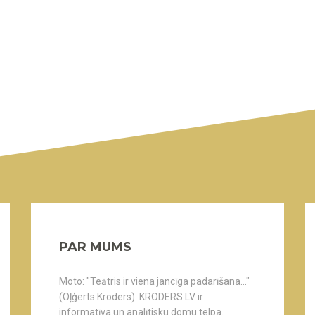
PAR MUMS
Moto: "Teātris ir viena jancīga padarīšana..."
(Oļģerts Kroders). KRODERS.LV ir
informatīva un analītisku domu telpa.