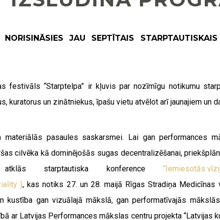
Ā NORISINĀSIES JAU SEPTĪTAIS STARPTAUTISKA
festivāls “Starptelpa” ir kļuvis par nozīmīgu notikumu starp
us, kuratorus un zinātniekus, īpašu vietu atvēlot arī jaunajiem 
n materiālās pasaules saskarsmei. Lai gan performances māk
ršas cilvēka kā dominējošās sugas decentralizēšanai, priekšplānā
lu atklās starptautiska konference
“Iemiesotās vīzij
iality
)
, kas notiks 27. un 28. maijā Rīgas Stradiņa Medicīnas
un kustība gan vizuālajā mākslā, gan performatīvajās mākslās
bībā ar Latvijas Performances mākslas centru projekta “Latvijas k