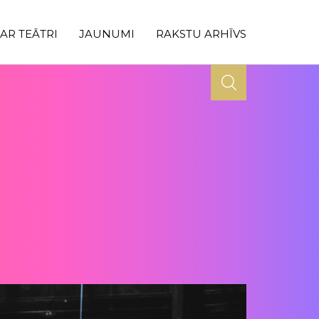
AR TEĀTRI
JAUNUMI
RAKSTU ARHĪVS