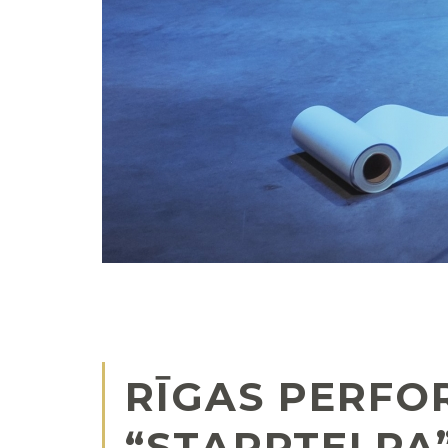
RĪGAS PERFO
“STARPTELPA