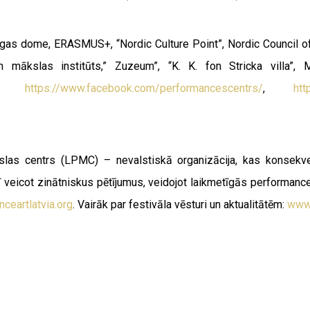
Rīgas dome, ERASMUS+, “Nordic Culture Point”, Nordic Council of
s un mākslas institūts,” Zuzeum”, “K. K. fon Stricka villa
,
https://www.facebook.com/performancescentrs/
,
htt
las centrs (LPMC) – nevalstiskā organizācija, kas konsekven
ī veicot zinātniskus pētījumus, veidojot laikmetīgās performance
ceartlatvia.org
.
Vairāk par festivāla vēsturi un aktualitātēm:
www.