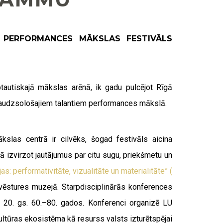
IS PERFORMANCES MĀKSLAS FESTIVĀLS
tautiskajā mākslas arēnā, ik gadu pulcējot Rīgā
un daudzsološajiem talantiem performances mākslā.
slas centrā ir cilvēks, šogad festivāls aicina
 izvirzot jautājumus par citu sugu, priekšmetu un
as: performativitāte, vizualitāte un materialitāte” (
 vēstures muzejā. Starpdisciplinārās konferences
 20. gs. 60.–80. gados. Konferenci organizē LU
ultūras ekosistēma kā resurss valsts izturētspējai