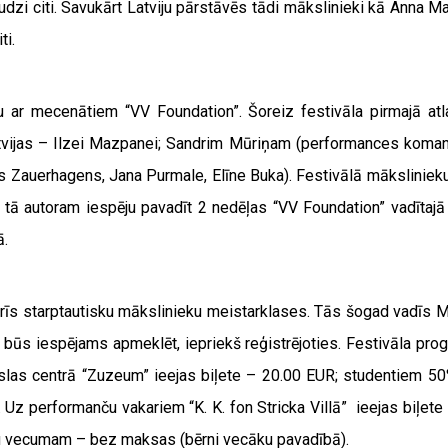
daudzi citi. Savukārt Latviju pārstāvēs tādi mākslinieki kā Anna
ti.
u ar mecenātiem “VV Foundation”. Šoreiz festivāla pirmajā at
tvijas – Ilzei Mazpanei; Sandrim Mūriņam (performances komand
 Zauerhagens, Jana Purmale, Elīne Buka). Festivālā mākslinieku
n tā autoram iespēju pavadīt 2 nedēļas “VV Foundation” vadītajā
ā.
trīs starptautisku mākslinieku meistarklases. Tās šogad vadīs 
 būs iespējams apmeklēt, iepriekš reģistrējoties.
Festivāla pr
las centrā “Zuzeum” ieejas biļete – 20.00 EUR; studentiem 50
z performanču vakariem “K. K. fon Stricka Villā” ieejas biļete
du vecumam – bez maksas (bērni vecāku pavadībā).