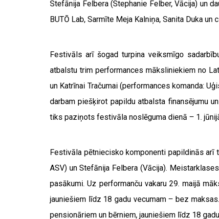
Stefānija Felbera (Stephanie Felber, Vācija) un 
BUTŌ Lab, Sarmīte Meja Kalniņa, Sanita Duka un ci
Festivāls arī šogad turpina veiksmīgo sadarbīb
atbalstu trim performances māksliniekiem no La
un Katrīnai Tračumai (performances komanda: Uģis
darbam piešķirot papildu atbalsta finansējumu u
tiks paziņots festivāla noslēguma dienā – 1. jūnij
Festivāla pētniecisko komponenti papildinās arī 
ASV) un Stefānija Felbera (Vācija). Meistarklases
pasākumi. Uz performanču vakaru 29. maijā māks
jauniešiem līdz 18 gadu vecumam – bez maksas. U
pensionāriem un bērniem, jauniešiem līdz 18 ga