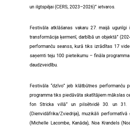
un ilgtspējai (CERS, 2023–2026)” ietvaros.
Festivāla atklāšanas vakaru 27. maijā ugunīg
transformācija ķermenī, darbībā un objektā” (20
performanču seanss, kurā tiks izrādītas 17 vid
saņemti teju 100 pieteikumu – fināla programmai 
daudzveidību.
Festivāla “dzīvo” jeb klātbūtnes performanču 
programma tiks piedāvāta skatītājiem mākslas cen
fon Stricka villā” un pilsētvidē 30. un 31.
(Dienvidāfrika/Zviedrija), muzikāli performatī
(Michelle Lacombe, Kanāda), Noa Krandels (Noah 