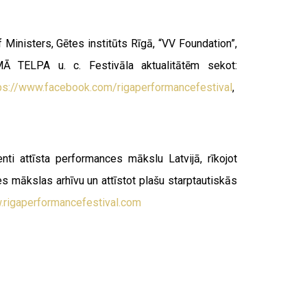
 Ministers, Gētes institūts Rīgā, “VV Foundation”,
”, MĀ TELPA u. c.
Festivāla aktualitātēm sekot:
ps://www.facebook.com/rigaperformancefestival
,
ti attīsta performances mākslu Latvijā, rīkojot
s mākslas arhīvu un attīstot plašu starptautiskās
rigaperformancefestival.com