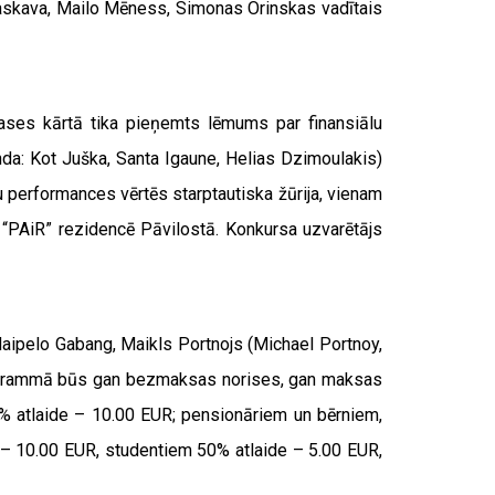
 Maskava, Mailo Mēness, Simonas Orinskas vadītais
lases kārtā tika pieņemts lēmums par finansiālu
a: Kot Juška, Santa Igaune, Helias Dzimoulakis)
 performances vērtēs starptautiska žūrija, vienam
 “PAiR” rezidencē Pāvilostā. Konkursa uzvarētājs
Maipelo Gabang, Maikls Portnojs (Michael Portnoy,
ogrammā būs gan bezmaksas norises, gan maksas
% atlaide – 10.00 EUR; pensionāriem un bērniem,
 – 10.00 EUR, studentiem 50% atlaide – 5.00 EUR,