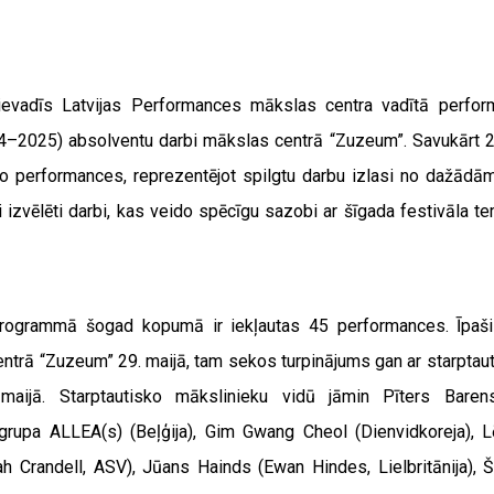
i ievadīs Latvijas Performances mākslas centra vadītā perf
24–2025) absolventu darbi mākslas centrā “Zuzeum”. Savukārt 28.
eo performances, reprezentējot spilgtu darbu izlasi no dažādā
izvēlēti darbi, kas veido spēcīgu sazobi ar šīgada festivāla te
programmā šogad kopumā ir iekļautas 45 performances. Īpaši
trā “Zuzeum” 29. maijā, tam sekos turpinājums gan ar starptaut
 maijā. Starptautisko mākslinieku vidū jāmin Pīters Bare
vā grupa ALLEA(s) (Beļģija), Gim Gwang Cheol (Dienvidkoreja),
Crandell, ASV), Jūans Hainds (Ewan Hindes, Lielbritānija), Ša