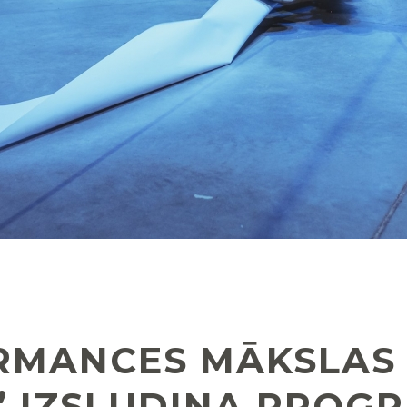
RMANCES MĀKSLAS 
” IZSLUDINA PRO