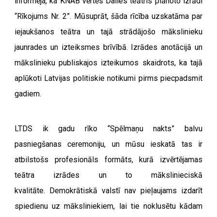
informēja, ka KNAB vērtēs Dailes teātris plānoto izrādi
“Rīkojums Nr. 2”. Mūsuprāt, šāda rīcība uzskatāma par
iejaukšanos teātra un tajā strādājošo mākslinieku
jaunrades un izteiksmes brīvībā. Izrādes anotācijā un
mākslinieku publiskajos izteikumos skaidrots, ka tajā
aplūkoti Latvijas politiskie notikumi pirms piecpadsmit
gadiem.
LTDS ik gadu rīko “Spēlmaņu nakts” balvu
pasniegšanas ceremoniju, un mūsu ieskatā tas ir
atbilstošs profesionāls formāts, kurā izvērtējamas
teātra izrādes un to mākslinieciskā
kvalitāte.
Demokrātiskā valstī nav pieļaujams izdarīt
spiedienu uz māksliniekiem, lai tie noklusētu kādam