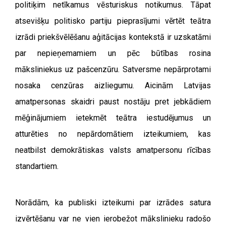
politiķim netīkamus vēsturiskus notikumus. Tāpat
atsevišķu politisko partiju pieprasījumi vērtēt teātra
izrādi priekšvēlēšanu aģitācijas kontekstā ir uzskatāmi
par nepieņemamiem un pēc būtības rosina
māksliniekus uz pašcenzūru. Satversme nepārprotami
nosaka cenzūras aizliegumu. Aicinām Latvijas
amatpersonas skaidri paust nostāju pret jebkādiem
mēģinājumiem ietekmēt teātra iestudējumus un
atturēties no nepārdomātiem izteikumiem, kas
neatbilst demokrātiskas valsts amatpersonu rīcības
standartiem.
Norādām, ka publiski izteikumi par izrādes satura
izvērtēšanu var ne vien ierobežot mākslinieku radošo