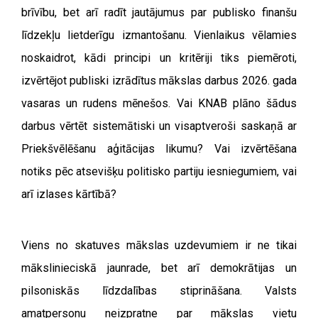
brīvību, bet arī radīt jautājumus par publisko finanšu
līdzekļu lietderīgu izmantošanu.
Vienlaikus vēlamies
noskaidrot, kādi principi un kritēriji tiks piemēroti,
izvērtējot publiski izrādītus mākslas darbus 2026. gada
vasaras un rudens mēnešos. Vai KNAB plāno šādus
darbus vērtēt sistemātiski un visaptveroši saskaņā ar
Priekšvēlēšanu aģitācijas likumu? Vai izvērtēšana
notiks pēc atsevišķu politisko partiju iesniegumiem, vai
arī izlases kārtībā?
Viens no skatuves mākslas uzdevumiem ir ne tikai
mākslinieciskā jaunrade, bet arī demokrātijas un
pilsoniskās līdzdalības stiprināšana. Valsts
amatpersonu neizpratne par mākslas vietu