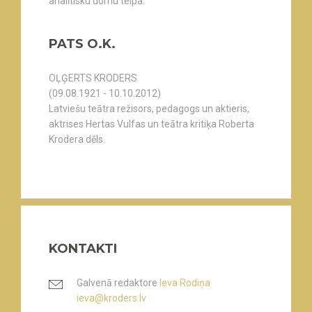
analītisku domu telpa.
PATS O.K.
OĻĢERTS KRODERS
(09.08.1921 - 10.10.2012)
Latviešu teātra režisors, pedagogs un aktieris,
aktrises Hertas Vulfas un teātra kritiķa Roberta
Krodera dēls.
KONTAKTI
Galvenā redaktore
Ieva Rodiņa
ieva@kroders.lv