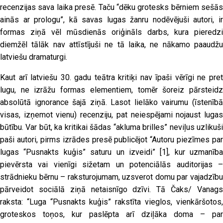
recenzijas sava laika presē. Taču “dēku grotesks bērniem sešās
ainās ar prologu”, kā savas lugas žanru nodēvējuši autori, ir
formas ziņā vēl mūsdienās oriģināls darbs, kura pieredzi
diemžēl tālāk nav attīstījuši ne tā laika, ne nākamo paaudžu
latviešu dramaturgi.
Kaut arī latviešu 30. gadu teātra kritiķi nav īpaši vērīgi ne pret
lugu, ne izrāžu formas elementiem, tomēr šoreiz pārsteidz
absolūtā ignorance šajā ziņā. Lasot lielāko vairumu (īstenībā
visas, izņemot vienu) recenziju, pat neiespējami nojaust lugas
būtību. Var būt, ka kritikai šādas “akluma brilles” neviļus uzlikuši
paši autori, pirms izrādes presē publicējot “Autoru piezīmes par
lugas “Pusnakts kuģis” saturu un izveidi”
[1]
, kur uzmanība
pievērsta vai vienīgi sižetam un potenciālās auditorijas –
strādnieku bērnu – raksturojumam, uzsverot domu par vajadzību
pārveidot sociālā ziņā netaisnīgo dzīvi. Tā Čaks/ Vanags
raksta: “Luga “Pusnakts kuģis” rakstīta vieglos, vienkāršotos,
groteskos toņos, kur paslēpta arī dziļāka doma – par