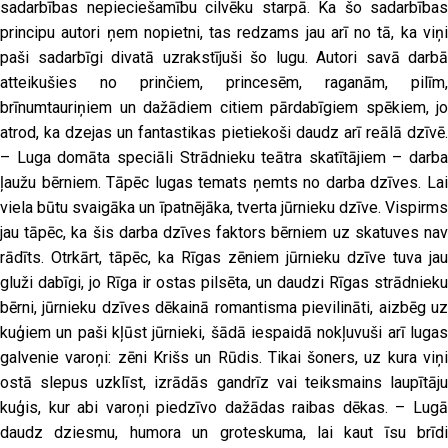
sadarbības nepieciešamību cilvēku starpā. Ka šo sadarbības
principu autori ņem nopietni, tas redzams jau arī no tā, ka viņi
paši sadarbīgi divatā uzrakstījuši šo lugu. Autori savā darbā
atteikušies no prinčiem, princesēm, raganām, pilīm,
brīnumtauriņiem un dažādiem citiem pārdabīgiem spēkiem, jo
atrod, ka dzejas un fantastikas pietiekoši daudz arī reālā dzīvē.
– Luga domāta speciāli Strādnieku teātra skatītājiem – darba
ļaužu bērniem. Tāpēc lugas temats ņemts no darba dzīves. Lai
viela būtu svaigāka un īpatnējāka, tverta jūrnieku dzīve. Vispirms
jau tāpēc, ka šis darba dzīves faktors bērniem uz skatuves nav
rādīts. Otrkārt, tāpēc, ka Rīgas zēniem jūrnieku dzīve tuva jau
gluži dabīgi, jo Rīga ir ostas pilsēta, un daudzi Rīgas strādnieku
bērni, jūrnieku dzīves dēkainā romantisma pievilināti, aizbēg uz
kuģiem un paši kļūst jūrnieki, šādā iespaidā nokļuvuši arī lugas
galvenie varoņi: zēni Krišs un Rūdis. Tikai šoners, uz kura viņi
ostā slepus uzklīst, izrādās gandrīz vai teiksmains laupītāju
kuģis, kur abi varoņi piedzīvo dažādas raibas dēkas. – Lugā
daudz dziesmu, humora un groteskuma, lai kaut īsu brīdi