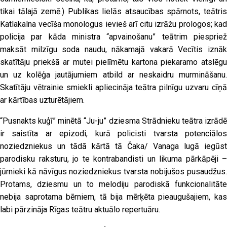
tikai tālajā zemē.) Publikas lielās atsaucības spārnots, teātris
Katlakalna vecīša monologus ievieš arī citu izrāžu prologos; kad
policija par kāda ministra “apvainošanu” teātrim piespriež
maksāt milzīgu soda naudu, nākamajā vakarā Vecītis iznāk
skatītāju priekšā ar mutei pielīmētu kartona piekaramo atslēgu
un uz kolēģa jautājumiem atbild ar neskaidru murmināšanu.
Skatītāju vētrainie smiekli apliecināja teātra pilnīgu uzvaru cīņā
ar kārtības uzturētājiem.
“Pusnakts kuģī” minētā “Ju-ju” dziesma Strādnieku teātra izrādē
ir saistīta ar epizodi, kurā policisti tvarsta potenciālos
noziedzniekus un tādā kārtā tā Čaka/ Vanaga lugā iegūst
parodisku raksturu, jo te kontrabandisti un likuma pārkāpēji –
jūrnieki kā nāvīgus noziedzniekus tvarsta nobijušos pusaudžus.
Protams, dziesmu un to melodiju parodiskā funkcionalitāte
nebija saprotama bērniem, tā bija mērķēta pieaugušajiem, kas
labi pārzināja Rīgas teātru aktuālo repertuāru.