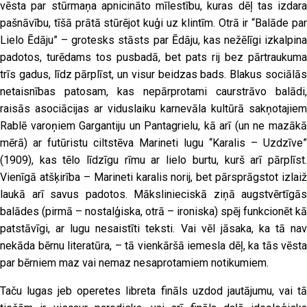
vēsta par stūrmaņa apnicināto mīlestību, kuras dēļ tas izdara
pašnāvību, tīšā prātā stūrējot kuģi uz klintīm. Otrā ir “Balāde par
Lielo Ēdāju” – grotesks stāsts par Ēdāju, kas nežēlīgi izkalpina
padotos, turēdams tos pusbadā, bet pats rij bez pārtraukuma
trīs gadus, līdz pārplīst, un visur beidzas bads. Blakus sociālās
netaisnības patosam, kas nepārprotami caurstrāvo balādi,
raisās asociācijas ar viduslaiku karnevāla kultūrā sakņotajiem
Rablē varoņiem Gargantiju un Pantagrielu, kā arī (un ne mazākā
mērā) ar futūristu ciltstēva Marineti lugu “Karalis – Uzdzīve”
(1909), kas tēlo līdzīgu rīmu ar lielo burtu, kurš arī pārplīst.
Vienīgā atšķirība – Marineti karalis norij, bet pārsprāgstot izlaiž
laukā arī savus padotos. Mākslinieciskā ziņā augstvērtīgās
balādes (pirmā – nostalģiska, otrā – ironiska) spēj funkcionēt kā
patstāvīgi, ar lugu nesaistīti teksti. Vai vēl jāsaka, ka tā nav
nekāda bērnu literatūra, – tā vienkāršā iemesla dēļ, ka tās vēsta
par bērniem maz vai nemaz nesaprotamiem notikumiem.
Taču lugas jeb operetes libreta fināls uzdod jautājumu, vai tā