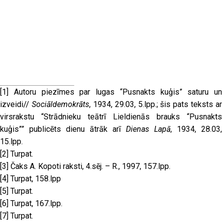
[1]
Autoru piezīmes par lugas “Pusnakts kuģis” saturu un
izveidi//
Sociāldemokrāts
, 1934, 29.03, 5.lpp.; šis pats teksts ar
virsrakstu “Strādnieku teātrī Lieldienās brauks “Pusnakts
kuģis”” publicēts dienu ātrāk arī
Dienas Lapā
, 1934, 28.03,
15.lpp.
[2]
Turpat.
[3]
Čaks A. Kopoti raksti, 4.sēj. – R., 1997, 157.lpp.
[4]
Turpat, 158.lpp
[5]
Turpat.
[6]
Turpat, 167.lpp.
[7]
Turpat.