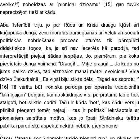
sveiks!”) nobeidzas ar “pionieru dziesmu”
[15]
, gan tuvā
neprecizējot, tieši ar kādu.
Abu, īstenībā triju, jo par Rūda un Kriša draugu kļūst arī
kuģapuika Junga, zēnu morālās pāraugšanas un vēlāk arī sociāli
politiskās nobriešanas process ieturēts tik pārspīlēti
didaktiskos toņos, ka, ja arī nav iecerēts kā parodija, tad
interpretācijā pieļauj šādas iespējas. Jo, piemēram, pie koka
piesietais Junga vaimanā: “Draugi! ... Mīļie draugi! ... Ja kāds no
jums paliks dzīvs, tad aiznesiet manai mātei sveicienu! Viņa
dzīvo Čiekurkalnā... Es viņai biju slikts dēls... Tagad es saprotu...”
[16]
Tā varētu būt ironiska parodija par operešu tradicionāli
“laimīgajām” beigām, kur noskaidrojas visi pārpratumi, labie tiek
atalgoti, bet sliktie sodīti. Taču ir kāds “bet”, kas šādu versiju
pilnībā pieņemt tomēr neļauj – tas ir politiski iekrāsotais ar
pionieriem saistītais motīvs, kas jo īpaši Strādnieku teātra
publikai parodiskā aspektā nekādi nebūtu pieņemams.
Čaka/ Vanaga sociāldemokrātiskie pionieri runā un rīkojas uz