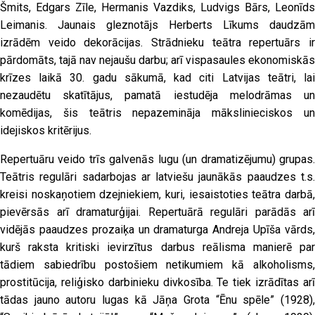
Šmits, Edgars Zīle, Hermanis Vazdiks, Ludvigs Bārs, Leonīds
Leimanis. Jaunais gleznotājs Herberts Līkums daudzām
izrādēm veido dekorācijas. Strādnieku teātra repertuārs ir
pārdomāts, tajā nav nejaušu darbu; arī vispasaules ekonomiskās
krīzes laikā 30. gadu sākumā, kad citi Latvijas teātri, lai
nezaudētu skatītājus, pamatā iestudēja melodrāmas un
komēdijas, šis teātris nepazemināja mākslinieciskos un
idejiskos kritērijus.
Repertuāru veido trīs galvenās lugu (un dramatizējumu) grupas.
Teātris regulāri sadarbojas ar latviešu jaunākās paaudzes t.s.
kreisi noskaņotiem dzejniekiem, kuri, iesaistoties teātra darbā,
pievērsās arī dramaturģijai. Repertuārā regulāri parādās arī
vidējās paaudzes prozaiķa un dramaturga Andreja Upīša vārds,
kurš raksta kritiski ievirzītus darbus reālisma manierē par
tādiem sabiedrību postošiem netikumiem kā alkoholisms,
prostitūcija, reliģisko darbinieku divkosība. Te tiek izrādītas arī
tādas jauno autoru lugas kā Jāņa Grota “Ēnu spēle” (1928),