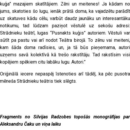
kuģa” mazajiem skatītājiem. Zēni un meitenes! Ja kādam no
jums, skatoties šo lugu, ienāk prātā doma, ka vajadzētu parādīt
uz skatuves kādu cēlu, varbūt daudz jaunāku un interesantāku
notikumu, tad lūdzam paziņot vēstulē uz sekošu adresi:
Strādnieku teātrī, lugas “Pusnakts kuģis” autoriem. Vēstuli var
sūtīt pa pastu vai arī nodot Teātra birojā. To zēnu vai meiteni,
kam šāda doma radīsies, un, ja tā būs pieņemama, autori
uzņems savā kolektīvā kā trešo rakstītāju. Tad rakstīsim visi
kopējiem spēkiem citu labāku lugu. Autori.”
Oriģinālā iecere nepaspēj īstenoties arī tādēļ, ka pēc pusotra
mēneša Strādnieku teātris tiek slēgts.
Fragments no Silvijas Radzobes topošās monogrāfijas par
Aleksandru Čaku un viņa laiku