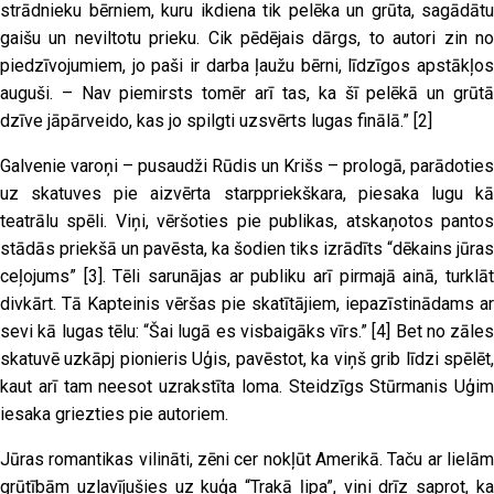
strādnieku bērniem, kuru ikdiena tik pelēka un grūta, sagādātu
gaišu un neviltotu prieku. Cik pēdējais dārgs, to autori zin no
piedzīvojumiem, jo paši ir darba ļaužu bērni, līdzīgos apstākļos
auguši. – Nav piemirsts tomēr arī tas, ka šī pelēkā un grūtā
dzīve jāpārveido, kas jo spilgti uzsvērts lugas finālā.”
[2]
Galvenie varoņi – pusaudži Rūdis un Krišs – prologā, parādoties
uz skatuves pie aizvērta starppriekškara, piesaka lugu kā
teatrālu spēli. Viņi, vēršoties pie publikas, atskaņotos pantos
stādās priekšā un pavēsta, ka šodien tiks izrādīts “dēkains jūras
ceļojums”
[3]
. Tēli sarunājas ar publiku arī pirmajā ainā, turklā
divkārt. Tā Kapteinis vēršas pie skatītājiem, iepazīstinādams ar
sevi kā lugas tēlu: “Šai lugā es visbaigāks vīrs.”
[4]
Bet no zāles
skatuvē uzkāpj pionieris Uģis, pavēstot, ka viņš grib līdzi spēlēt,
kaut arī tam neesot uzrakstīta loma. Steidzīgs Stūrmanis Uģim
iesaka griezties pie autoriem.
Jūras romantikas vilināti, zēni cer nokļūt Amerikā. Taču ar lielām
grūtībām uzlavījušies uz kuģa “Trakā ļipa”, viņi drīz saprot, ka