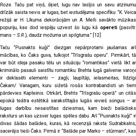
Roze. Taču pat viņš, šķiet, lugu nav lasījis un savu atzinumu
drīzāk saista nevis ar lugas, bet iestudējuma specifiku: “K. Veica
režijā ar H. Līkuma dekorācijām un A. Melli savākto mūzikas
popuriju, kas dod iespēju uzvest šo lugu kā
opereti
(pasvītr
mans –
S.R.
), daudz možuma un spilgtuma.”
[12]
Taču “Pusnakts kuģī” diezgan nepārprotami jaušamas arī
mācības, ko Čaks guva, tulkojot “Trīsgrašu operu”. Pirmkārt, tā
var būt ideja pasaku tēlu un situāciju “romantikas” vietā likt ar
kriminālo pasauli saistītu romantiku: Brehta lugā galvenie varoņi
ir deklasēti elementi – zagļi, laupītāji, ielasmeitas, līdzīgi
Čakam/ Vanagam, kuru sižetā rosās kontrabandisti un tiem
pārdevies Kapteinis. Otrkārt, Brehts “Trīsgrašu operā” un citās
episkā teātra estētikā sarakstītajās lugās ievieš songus – ar
lugas darbību nesaistītas dziesmas, kam bieži balādisks
raksturs un kas uzsver lugas spēles dabu. Arī “Pusnakts kuģī” ir
divas šādas balādes, kuras, kā recenzijā raksta Sudrabkalns,
sacerējis tieši Čaks. Pirmā ir “Balāde par Marko – stūrmani”, kas