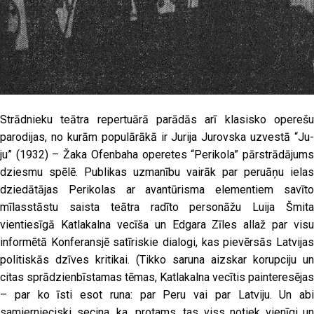
Strādnieku teātra repertuārā parādās arī klasisko operešu
parodijas, no kurām populārākā ir Jurija Jurovska uzvestā “Ju-
ju” (1932) – Žaka Ofenbaha operetes “Perikola” pārstrādājums
dziesmu spēlē. Publikas uzmanību vairāk par peruāņu ielas
dziedātājas Perikolas ar avantūrisma elementiem savīto
mīlasstāstu saista teātra radīto personāžu Luija Šmita
vientiesīgā Katlakalna vecīša un Edgara Zīles allaž par visu
informētā Konferansjē satīriskie dialogi, kas pievērsās Latvijas
politiskās dzīves kritikai. (Tikko saruna aizskar korupciju un
citas sprādzienbīstamas tēmas, Katlakalna vecītis painteresējas
– par ko īsti esot runa: par Peru vai par Latviju. Un abi
samiernieciski secina, ka, protams, tas viss notiek vienīgi un