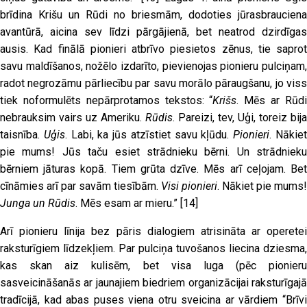
brīdina Krišu un Rūdi no briesmām, dodoties jūrasbrauciena
avantūrā, aicina sev līdzi pārgājienā, bet neatrod dzirdīgas
ausis. Kad finālā pionieri atbrīvo piesietos zēnus, tie saprot
savu maldīšanos, nožēlo izdarīto, pievienojas pionieru pulciņam,
radot negrozāmu pārliecību par savu morālo pāraugšanu, jo viss
tiek noformulēts nepārprotamos tekstos: “
Krišs
. Mēs ar Rūd
nebrauksim vairs uz Ameriku.
Rūdis
. Pareizi, tev, Uģi, toreiz bija
taisnība.
Uģis
. Labi, ka jūs atzīstiet savu kļūdu.
Pionieri
. Nākie
pie mums! Jūs taču esiet strādnieku bērni. Un strādnieku
bērniem jāturas kopā. Tiem grūta dzīve. Mēs arī ceļojam. Bet
cīnāmies arī par savām tiesībām.
Visi pionieri
. Nākiet pie mums!
Junga un Rūdis
. Mēs esam ar mieru.”
[14]
Arī pionieru līnija bez pāris dialogiem atrisināta ar operetei
raksturīgiem līdzekļiem. Par pulciņa tuvošanos liecina dziesma,
kas skan aiz kulisēm, bet visa luga (pēc pionieru
sasveicināšanās ar jaunajiem biedriem organizācijai raksturīgajā
tradīcijā, kad abas puses viena otru sveicina ar vārdiem “Brīvi