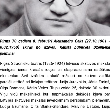
Pirms 70 gadiem 8. februārī Aleksandrs Čaks (27.10.1901 -
8.02.1950) šķīrās no dzīves. Raksts publicēts Dzejnieka
piemiņai
Rīgas Strādnieku teātris (1926-1934) latviešu skatuves mākslā
vienīgais ienes kreisās idejas un ekspresionisma estētikas
elementus. Šeit izrādes iestudē režisori, no kuriem vairāki
paralēli strādā arī lielajos teātros: Jurijs Jurovskis, Jānis Zariņš,
Olga Bormane, Kārlis Veics. Trupu veido 25, dažbrīd 30 aktieri.
Viņu vidū mākslinieki, kuri turpmākajās dekādēs kļuva par
Latvijas skatuves mākslas ievērojamām personībām, piemēram,
Lūcija Baumane, Olita Starka-Stendere, Malvīne Ustube, Luijs