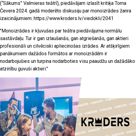
(“Sākums” Valmieras teātrī), piedāvājam izlasīt kritiķa Toma
Čevera 2024. gadā moderēto diskusiju par monoizrādes žanra
izaicinājumiem:
https://www.kroders.lv/viedokli/2041
"Monoizrādes ir kļuvušas par teātra piedāvājuma normālu
sastāvdaļu. Tur ir gan izlaušanās, gan atgriešanās, gan aktieri
profesionāli un cilvēciski apliecinošas izrādes. Ar atšķirīgiem
panākumiem dažādos formātos ar monoizrādēm ir
nodarbojušies un turpina nodarboties visu paaudžu un dažādāko
atzinību guvuši aktieri."