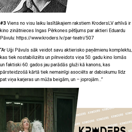
#3
Viens no visu laiku lasītākajiem rakstiem KrodersLV arhīvā ir
kino zinātnieces Ingas Pērkones pētījums par aktieri Eduardu
Pāvulu:
https://www.kroders.lv/par-teatri/507
“
Ar Uģi Pāvuls sāk veidot savu aktierisko paņēmienu komplektu,
kas tiek nostabilizēts un pilnveidots viņa 50. gadu kino lomās
un faktiski 60. gados jau parādās gluži kā kanons, kas
pārsteidzošā kārtā tiek nemainīgi asociēts ar dabiskumu līdz
pat viņa karjeras un mūža beigām, un – joprojām…”