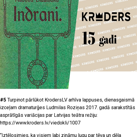
#5
Turpinot pārlūkot KrodersLV arhīva lappuses, dienasgaismā
izceļam dramaturģes Ludmilas Roziņas 2017. gadā sarakstītās
asprātīgās variācijas par Latvijas teātra režiju:
https://www.kroders.lv/viedokli/1007
“
Iztēlosimies, ka visiem labi zināmu lugu par tēva un dēla