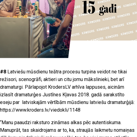
#8
Latviešu mūsdienu teātra procesu turpina veidot ne tikai
režisori, scenogrāfi, aktieri un citu jomu mākslinieki, bet arī
dramaturgi. Pārlapojot KrodersLV arhīva lappuses, aicinām
izlasīt dramaturģes Justīnes Kļavas 2018. gadā sarakstīto
eseju par latviskajām vērtībām mūsdienu latviešu dramaturģijā:
https://www.kroders.lv/viedokli/1148
“
Manu paaudzi raksturo zināmas alkas pēc autentiskuma.
Manuprāt, tas skaidrojams ar to, ka, straujās laikmetu nomaiņas