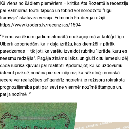
Kā viens no šādiem piemēriem
–
kritiķa Ata Rozentāla recenzija
par Valmieras teātrī tapušo un tobrīd vēl neredzēto “Ilgu
tramvaja” skatuves versiju Edmunda Freiberga režijā:
https://www.kroders.lv/recenzijas/1594
“Pirms vairākiem gadiem atraisītā noskaņojumā ar kolēģi Līgu
Ulberti apspriedām, ka ir daļa izrāžu, kas diemžēl ir pārāk
paredzamas – tik ļoti, ka varētu izveidot rubriku “Izrāde, kuru es
neesmu redzējis”. Pagāja zināms laiks, un gluži citu iemeslu dēļ
šāda rubrika kļuvusi par realitāti. Apdomājot, kā šo uzdevumu
īstenot praksē, nonācu pie secinājuma, ka sākotnēji ironiskā
iecere var realizēties arī gandrīz nopietni, jo režisora rokraksta
prognozējamība pati par sevi ne vienmēr nozīmē štampus un,
pat ja nozīmē…”