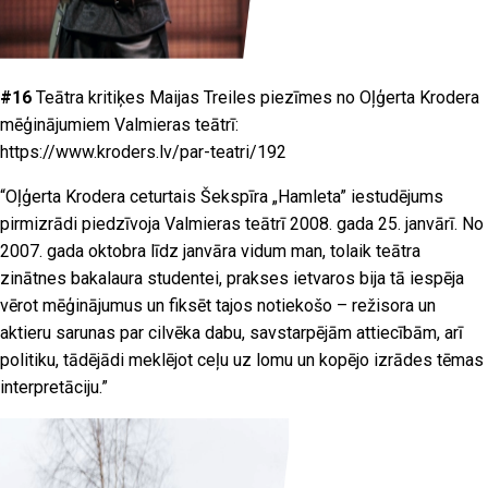
#16
Teātra kritiķes Maijas Treiles piezīmes no Oļģerta Krodera
mēģinājumiem Valmieras teātrī:
https://www.kroders.lv/par-teatri/192
“Oļģerta Krodera ceturtais Šekspīra „Hamleta” iestudējums
pirmizrādi piedzīvoja Valmieras teātrī 2008. gada 25. janvārī. No
2007. gada oktobra līdz janvāra vidum man, tolaik teātra
zinātnes bakalaura studentei, prakses ietvaros bija tā iespēja
vērot mēģinājumus un fiksēt tajos notiekošo – režisora un
aktieru sarunas par cilvēka dabu, savstarpējām attiecībām, arī
politiku, tādējādi meklējot ceļu uz lomu un kopējo izrādes tēmas
interpretāciju.”