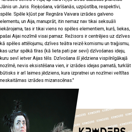
Jānis un Juris. Riņķošana, vārīšanās, uzpūstība, respektīvi,
spēle. Spēle kļūst par Regnāra Vaivara izrādes galveno
elementu, un Aija, manuprāt, itin nemaz nav tikai seksuāli
iekārojama, tas ir tikai viens no spēles elementiem, kurš, liekas,
pašai Aijai nozīmē visai pamaz. Režisors ir centrējies uz dzīves
kā spēles attēlojumu, dzīves teātra reizē komismu un traģismu,
kas uztur spēkā tīras (kā lieta pati par sevi) dzīvošanas ideju,
kuru sevī ietver Aijas tēls. Dzīvošana šī jēdziena vispilnīgākajā
nozīmē, nevis eksistēšana vien, ir izrādes idejas pamatā, turklāt
būtisks ir arī laimes jēdziens, kura izpratnei un nozīmei veltītas
neskaitāmas izrādes mizanscēnas."