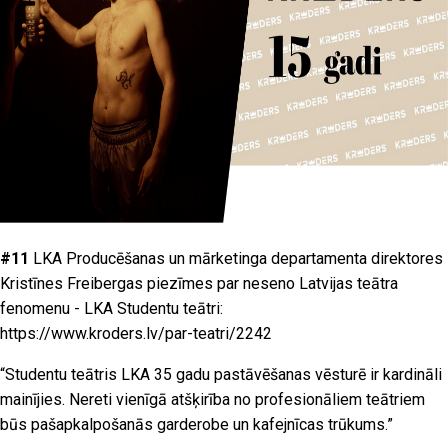
#11
LKA Producēšanas un mārketinga departamenta direktores
Kristīnes Freibergas piezīmes par neseno Latvijas teātra
fenomenu - LKA Studentu teātri:
https://www.kroders.lv/par-teatri/2242
“Studentu teātris LKA 35 gadu pastāvēšanas vēsturē ir kardināli
mainījies. Nereti vienīgā atšķirība no profesionāliem teātriem
būs pašapkalpošanās garderobe un kafejnīcas trūkums.”