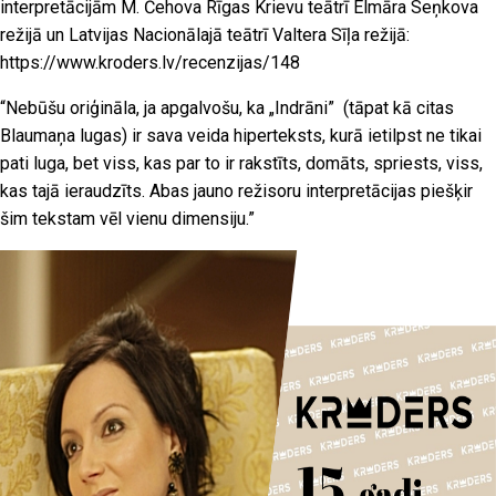
interpretācijām M. Čehova Rīgas Krievu teātrī Elmāra Seņkova
režijā un Latvijas Nacionālajā teātrī Valtera Sīļa režijā:
https://www.kroders.lv/recenzijas/148
“Nebūšu oriģināla, ja apgalvošu, ka „Indrāni” (tāpat kā citas
Blaumaņa lugas) ir sava veida hiperteksts, kurā ietilpst ne tikai
pati luga, bet viss, kas par to ir rakstīts, domāts, spriests, viss,
kas tajā ieraudzīts. Abas jauno režisoru interpretācijas piešķir
šim tekstam vēl vienu dimensiju.”