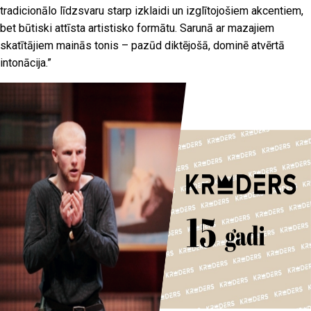
tradicionālo līdzsvaru starp izklaidi un izglītojošiem akcentiem,
bet būtiski attīsta artistisko formātu. Sarunā ar mazajiem
skatītājiem mainās tonis – pazūd diktējošā, dominē atvērtā
intonācija.”