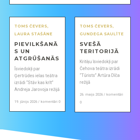
TOMS ČEVERS
,
TOMS ČEVERS
,
LAURA STAŠĀNE
GUNDEGA SAULĪTE
PIEVILKŠANĀ
SVEŠĀ
S UN
TERITORIJĀ
ATGRŪŠANĀS
Kritiķu īsviedokļi par
Čehova teātra izrādi
Īsviedokļi par
“Tūrists” Artūra Dīča
Ģertrūdes ielas teātra
režijā
izrādi “Stāv kas krīt”
Andreja Jarovoja režijā
26. maijs 2026 / komentāri
19. jūnijs 2026 / komentāri 0
0