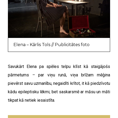
Elena – Kārlis Tols // Publicitātes foto
Savukārt Elena pa spēles telpu klīst kā staigājošs
pārmetums – par viņu runā, viņa brīžam mēģina
pievērst savu uzmanību, negaidīti krītot, it kā piedzīvotu
kādu epileptisku lēkmi, bet saskarsmē ar māsu un māti
tikpat kā netiek iesaistīta.