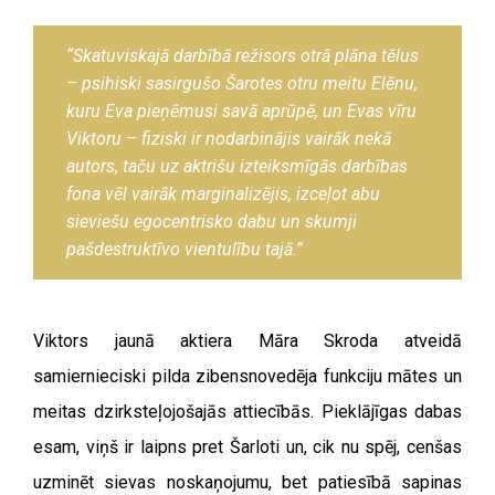
“Skatuviskajā darbībā režisors otrā plāna tēlus
– psihiski sasirgušo Šarotes otru meitu Elēnu,
kuru Eva pieņēmusi savā aprūpē, un Evas vīru
Viktoru – fiziski ir nodarbinājis vairāk nekā
autors, taču uz aktrišu izteiksmīgās darbības
fona vēl vairāk marginalizējis, izceļot abu
sieviešu egocentrisko dabu un skumji
pašdestruktīvo vientulību tajā.”
Viktors jaunā aktiera Māra Skroda atveidā
samiernieciski pilda zibensnovedēja funkciju mātes un
meitas dzirksteļojošajās attiecībās. Pieklājīgas dabas
esam, viņš ir laipns pret Šarloti un, cik nu spēj, cenšas
uzminēt sievas noskaņojumu, bet patiesībā sapinas