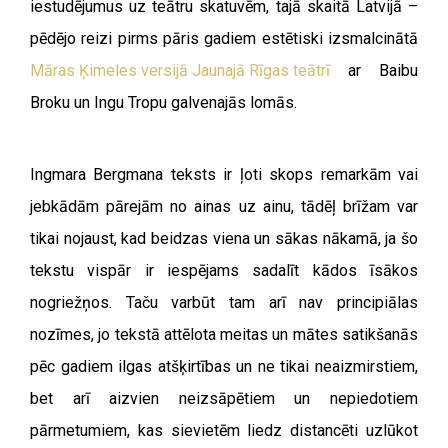
iestudējumus uz teātru skatuvēm, tajā skaitā Latvijā –
pēdējo reizi pirms pāris gadiem estētiski izsmalcinātā
Māras Ķimeles versijā Jaunajā Rīgas teātrī
ar Baibu
Broku un Ingu Tropu galvenajās lomās.
Ingmara Bergmana teksts ir ļoti skops remarkām vai
jebkādām pārejām no ainas uz ainu, tādēļ brīžam var
tikai nojaust, kad beidzas viena un sākas nākamā, ja šo
tekstu vispār ir iespējams sadalīt kādos īsākos
nogriežņos. Taču varbūt tam arī nav principiālas
nozīmes, jo tekstā attēlota meitas un mātes satikšanās
pēc gadiem ilgas atšķirtības un ne tikai neaizmirstiem,
bet arī aizvien neizsāpētiem un nepiedotiem
pārmetumiem, kas sievietēm liedz distancēti uzlūkot