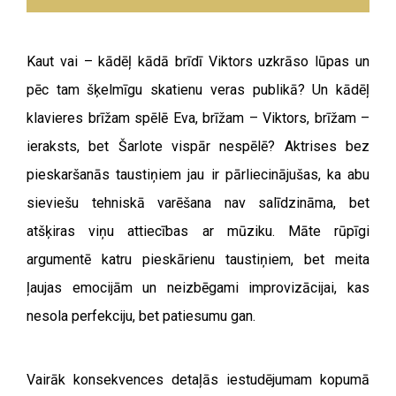
Kaut vai – kādēļ kādā brīdī Viktors uzkrāso lūpas un
pēc tam šķelmīgu skatienu veras publikā? Un kādēļ
klavieres brīžam spēlē Eva, brīžam – Viktors, brīžam –
ieraksts, bet Šarlote vispār nespēlē? Aktrises bez
pieskaršanās taustiņiem jau ir pārliecinājušas, ka abu
sieviešu tehniskā varēšana nav salīdzināma, bet
atšķiras viņu attiecības ar mūziku. Māte rūpīgi
argumentē katru pieskārienu taustiņiem, bet meita
ļaujas emocijām un neizbēgami improvizācijai, kas
nesola perfekciju, bet patiesumu gan.
Vairāk konsekvences detaļās iestudējumam kopumā