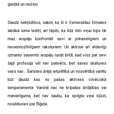
gaidas un neziņu.
Daudz nekļūdīšos, sakot, ka šī ir Esmeraldas Ermales
labākā loma teātrī, arī tāpēc, ka līdz šim viņai bijis tik
maz iespēju konfrontēt sevi ar pilnasinīgiem un
neviennozīmīgiem raksturiem. Un aktrise arī atdevīgi
izmanto saņemto iespēju runāt brīdī, kad viss par sevi
šajā profesijā vēl nav pateikts, bet savas skatuves
vairs nav… Šarlotes ārējā ieturētībā un nosvērtībā varētu
būt daudz kas no pašas aktrises cilvēciskā
temperamenta. Varonē nav ne kripatas ārišķības vai
manierīguma, bet nav šaubu, ka spilgta viņa kļūst,
nosēdusies pie flīģeļa.