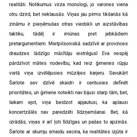
realitāti. Notikumus virza monologi, jo varones viena
otru dzird, bet neklausās. Viņas jau pirms tikšanās kā
zināmu ir pieņēmušas otras viedokli un aizstāvības
taktiku, tādēļ ir imūnas pret jebkādiem
pretargumentiem. Mietpilsoniskā sadzīvē ar provinces
draudzes lādzīgo mācītāju iestrēgusī Eva nespēj
pārdzīvot mātes nodevību, kad reiz ģimenes rūpju
vietā viņa izvēlējusies mūziķes karjeru. Savukārt
Šarlote sev dzīvē skaidri ir centusies definēt
prioritātes, un ģimene noteikti nav bijusi starp tām, bet,
laikam ejot, viņa beidzot apjautusi, ka aplausi
koncertzālēs nav paredzēti līdzņemšanai. Bet, kā
izrādās, viņas ir arī ļoti līdzīgas un pašas to apzinās.
Šarlote ar skumju smaidu secina, ka realitātes izjūta ir