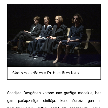
Skats no izrādes // Publicitātes foto
Sandijas Dovgānes varone nav gražīga mocekle, bet
gan pašapzinīga cīnītāja, kura šoreiz gan ir