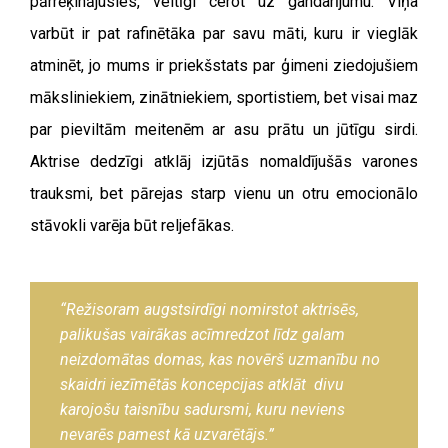
pārrēķinājusies, veltīgi cerot uz gandarījumu. Viņa
varbūt ir pat rafinētāka par savu māti, kuru ir vieglāk
atminēt, jo mums ir priekšstats par ģimeni ziedojušiem
māksliniekiem, zinātniekiem, sportistiem, bet visai maz
par pieviltām meitenēm ar asu prātu un jūtīgu sirdi.
Aktrise dedzīgi atklāj izjūtās nomaldījušās varones
trauksmi, bet pārejas starp vienu un otru emocionālo
stāvokli varēja būt reljefākas.
“Režisoram augstsirdīgi
nomirstot
aktrisēs,
palikušas vairākas acīmredzot līdz galam
neizdomātas domas, kas novērš uzmanību no
skaidri iezīmētās koncepcijas atklāt divu
karojošu taisnību sadursmi, kuru neviens
nevarēs pamest kā uzvarētājs.”