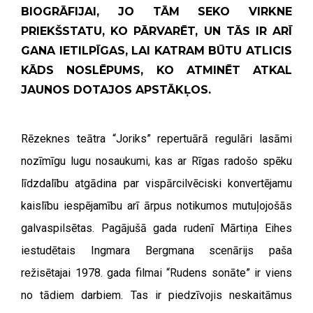
BIOGRĀFIJAI, JO TĀM SEKO VIRKNE
PRIEKŠSTATU, KO PĀRVARĒT, UN TĀS IR ARĪ
GANA IETILPĪGAS, LAI KATRAM BŪTU ATLICIS
KĀDS NOSLĒPUMS, KO ATMINĒT ATKAL
JAUNOS DOTAJOS APSTĀKĻOS.
Rēzeknes teātra “Joriks” repertuārā regulāri lasāmi
nozīmīgu lugu nosaukumi, kas ar Rīgas radošo spēku
līdzdalību atgādina par vispārcilvēciski konvertējamu
kaislību iespējamību arī ārpus notikumos mutuļojošās
galvaspilsētas. Pagājušā gada rudenī Mārtiņa Eihes
iestudētais Ingmara Bergmana scenārijs paša
režisētajai 1978. gada filmai “Rudens sonāte” ir viens
no tādiem darbiem. Tas ir piedzīvojis neskaitāmus