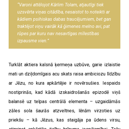
“Varoni attēlojot Kārlim Tolam, atjautīgi tiek
uzsvērta viņas citādība, nesaistot to noteikti ar
kādiem psihiskas dabas traucējumiem, bet gan
traktējot viņu vairāk kā ģimenes melno avi, pat
rūpes par kuru nav nesavtīgas mīlestības
izpausme vien.”
Turklāt aktiera kalsnā ķermeņa uzbūve, garie izlaistie
mati un dziļdomīgais acu skats raisa ambiciozu līdzību
ar Jēzu, no kura apkārtējie ir novērsušies. Iespaids
nostiprinās, kad kādā izskaidrošanās epizodē viņš
balansē uz telpas centrālā elementa – uzgaidāmās
zāles sola šaurās atzveltnes, lēnām virzoties uz
priekšu – kā Jēzus, kas staigāja pa ūdens virsu,