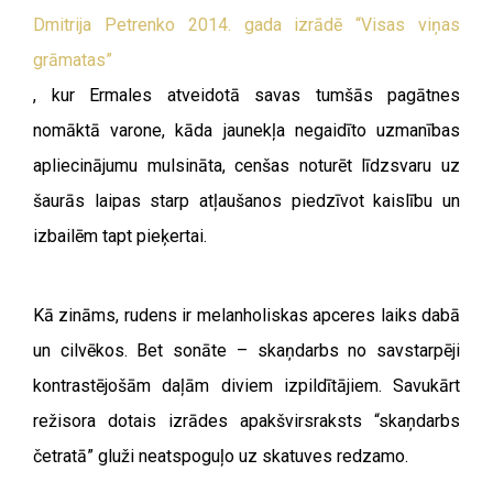
Dmitrija Petrenko 2014. gada izrādē “Visas viņas
grāmatas”
, kur Ermales atveidotā savas tumšās pagātnes
nomāktā varone, kāda jaunekļa negaidīto uzmanības
apliecinājumu mulsināta, cenšas noturēt līdzsvaru uz
šaurās laipas starp atļaušanos piedzīvot kaislību un
izbailēm tapt pieķertai.
Kā zināms, rudens ir melanholiskas apceres laiks dabā
un cilvēkos. Bet sonāte – skaņdarbs no savstarpēji
kontrastējošām daļām diviem izpildītājiem. Savukārt
režisora dotais izrādes apakšvirsraksts “skaņdarbs
četratā” gluži neatspoguļo uz skatuves redzamo.