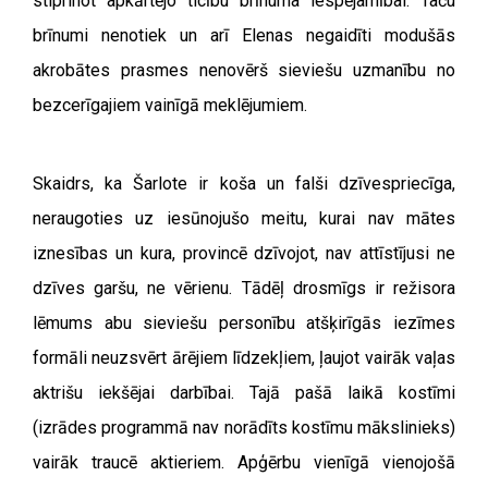
stiprinot apkārtējo ticību brīnuma iespējamībai. Taču
brīnumi nenotiek un arī Elenas negaidīti modušās
akrobātes prasmes nenovērš sieviešu uzmanību no
bezcerīgajiem vainīgā meklējumiem.
Skaidrs, ka Šarlote ir koša un falši dzīvespriecīga,
neraugoties uz iesūnojušo meitu, kurai nav mātes
iznesības un kura, provincē dzīvojot, nav attīstījusi ne
dzīves garšu, ne vērienu. Tādēļ drosmīgs ir režisora
lēmums abu sieviešu personību atšķirīgās iezīmes
formāli neuzsvērt ārējiem līdzekļiem, ļaujot vairāk vaļas
aktrišu iekšējai darbībai. Tajā pašā laikā kostīmi
(izrādes programmā nav norādīts kostīmu mākslinieks)
vairāk traucē aktieriem. Apģērbu vienīgā vienojošā