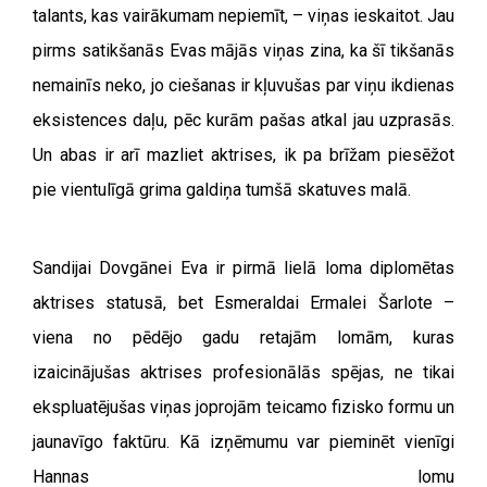
talants, kas vairākumam nepiemīt, – viņas ieskaitot. Jau
pirms satikšanās Evas mājās viņas zina, ka šī tikšanās
nemainīs neko, jo ciešanas ir kļuvušas par viņu ikdienas
eksistences daļu, pēc kurām pašas atkal jau uzprasās.
Un abas ir arī mazliet aktrises, ik pa brīžam piesēžot
pie vientulīgā grima galdiņa tumšā skatuves malā.
Sandijai Dovgānei Eva ir pirmā lielā loma diplomētas
aktrises statusā, bet Esmeraldai Ermalei Šarlote –
viena no pēdējo gadu retajām lomām, kuras
izaicinājušas aktrises profesionālās spējas, ne tikai
ekspluatējušas viņas joprojām teicamo fizisko formu un
jaunavīgo faktūru. Kā izņēmumu var pieminēt vienīgi
Hannas lomu