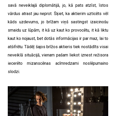
savā neveiklajā diplomātijā, jo, kā pats atzīst, īstos
vārdus atrast jau neprot. Šķiet, ka aktierim uzticēts vēl
kāds uzdevums, jo brīžam viņš sastingst izaicinošu
smaidu uz lūpām, it kā uz kaut ko provocētu, it kā liktu
kaut ko nojaust, bet dotās informācijas ir par maz, lai to
atšifrētu. Tādēļ šajos brīžos aktieris tiek nostādīts visai
neveiklā situācijā, vienam pašam liekot iznest režisora
iecerēto mizanscēnas acīmredzami noslēpumaino
slodzi.