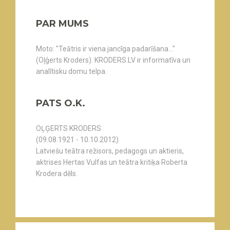
PAR MUMS
Moto: "Teātris ir viena jancīga padarīšana..."
(Oļģerts Kroders). KRODERS.LV ir informatīva un
analītisku domu telpa.
PATS O.K.
OĻĢERTS KRODERS
(09.08.1921 - 10.10.2012)
Latviešu teātra režisors, pedagogs un aktieris,
aktrises Hertas Vulfas un teātra kritiķa Roberta
Krodera dēls.