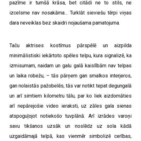
pazīme ir tumšā krāsa, bet citādi ne to stils, ne
izcelsme nav nosakāma… Turklāt sieviešu tērpi viņas
dara neveiklas bez skaidri nojaušama pamatojuma.
Taču aktrises kostīmus pārspēlē un aizpilda
minimālistiski iekārtoto spēles telpu, kura signalizē, ka
izmisumam, naidam un galu galā kaislībām nav telpas
un laika robežu, – tās pārņem gan smalkos interjeros,
gan nolaistās pažobelēs, tās var notikt tepat degungalā
un arī simtiem kilometru tālu, par ko liek aizdomāties
arī nepārejošie video ieraksti, uz zāles gala sienas
atspoguļojot notiekošo tuvplānā. Arī izrādes varoņi
savu tikšanos uzsāk un noslēdz uz sola kādā
uzgaidāmajā telpā, kas vienmēr simbolizē cerības,