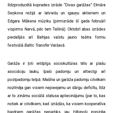
līdzproducētā koprades izrāde “Divas garāžas” Elmāra
Seņkova režijā ar latviešu un igauņu aktieriem un
Edgara Mākena mūziku (pirmizrāde šī gada februārī
vispirms Narvā, pēc tam Tallinā). Oktobrī abas izrādes
piedalījās arī Baltijas valstu jauno teātra formu
festivālā
Baltic Transfer
Varšavā.
Garāža ir ļoti ietilpīgs sociokultūras tēls ar plašu
asociāciju lauku, īpaši padomju un attiecīgi arī
postpadomju telpā. Mašīna un garāža padomju cilvēkam
nozīmēja gan visiem nepieejamu un dārgu deficītu, līdz
ar to zināmu sociālā statusa apliecinājumu (par to, kas
notiek ar cilvēkiem, kad izrādās, ka visiem kooperatīva
biedriem garāžas nepietiks, jau žilbinoši ironizēja