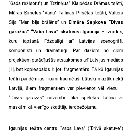
“Gada režisoru”) un “Dzinējus” Klaipēdas Drāmas teātrī,
Māras Ķimeles “Vaņu” Tallinas Pilsētas teātrī, Valtera
Sīļa “Man bija brālēns” un
Elmāra Seņkova “Divas
garāžas” “Vaba Lava” skatuvēs Igaunijā
– izrādes,
kuru tapšanā līdzdalīgi arī Latvijas scenogrāfi,
komponisti un dramaturgi. Par dažiem no šiem
projektiem parādījušās atsauksmes arī Latvijas medijos
[1]
, bet kopiespaids ir ļoti fragmentārs. Tā kā Igaunijas
teātri pandēmijas likumi traumējuši būtiski mazāk nekā
Latvijā, šiem fragmentiem var pievienot vēl vienu –
“Divas garāžas” novembrī tika spēlētas Tallinā ar
maskām kā vienīgo skatītāju ierobežojumu.
Igaunijas teātra centrs “Vaba Lava” (“Brīvā skatuve”)