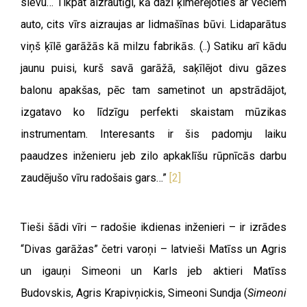
sievu… Tikpat aizrautīgi, kā daži ķimerējoties ar veciem
auto, cits vīrs aizraujas ar lidmašīnas būvi. Lidaparātus
viņš ķīlē garāžās kā milzu fabrikās. (..) Satiku arī kādu
jaunu puisi, kurš savā garāžā, saķīlējot divu gāzes
balonu apakšas, pēc tam sametinot un apstrādājot,
izgatavo ko līdzīgu perfekti skaistam mūzikas
instrumentam. Interesants ir šis padomju laiku
paaudzes inženieru jeb zilo apkaklīšu rūpnīcās darbu
zaudējušo vīru radošais gars…”
[2]
Tieši šādi vīri – radošie ikdienas inženieri – ir izrādes
“Divas garāžas” četri varoņi – latvieši Matīss un Agris
un igauņi Simeoni un Karls jeb aktieri Matīss
Budovskis, Agris Krapivņickis, Simeoni Sundja (
Simeoni