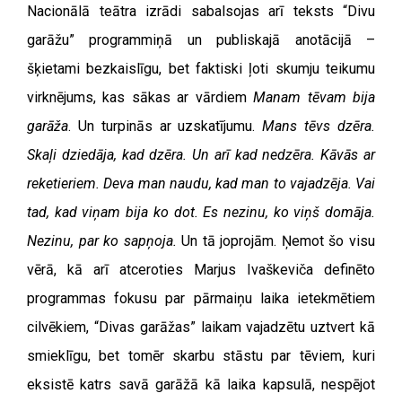
Nacionālā teātra izrādi sabalsojas arī teksts “Divu
garāžu” programmiņā un publiskajā anotācijā –
šķietami bezkaislīgu, bet faktiski ļoti skumju teikumu
virknējums, kas sākas ar vārdiem
Manam tēvam bija
garāža
. Un turpinās ar uzskatījumu.
Mans tēvs dzēra.
Skaļi dziedāja, kad dzēra. Un arī kad nedzēra. Kāvās ar
reketieriem. Deva man naudu, kad man to vajadzēja. Vai
tad, kad viņam bija ko dot. Es nezinu, ko viņš domāja.
Nezinu, par ko sapņoja.
Un tā joprojām. Ņemot šo visu
vērā, kā arī atceroties Marjus Ivaškeviča definēto
programmas fokusu par pārmaiņu laika ietekmētiem
cilvēkiem, “Divas garāžas” laikam vajadzētu uztvert kā
smieklīgu, bet tomēr skarbu stāstu par tēviem, kuri
eksistē katrs savā garāžā kā laika kapsulā, nespējot