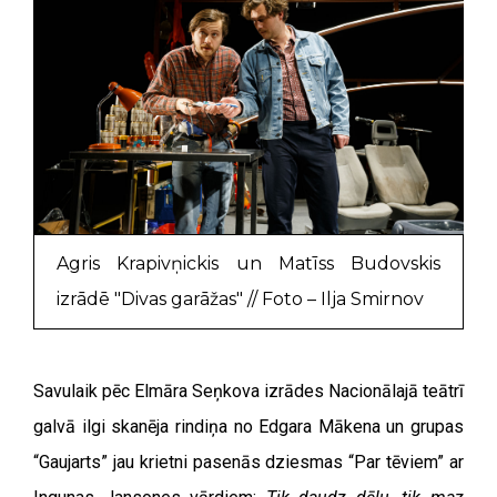
Agris Krapivņickis un Matīss Budovskis
izrādē "Divas garāžas" // Foto – Ilja Smirnov
Savulaik pēc Elmāra Seņkova izrādes Nacionālajā teātrī
galvā ilgi skanēja rindiņa no Edgara Mākena un grupas
“Gaujarts” jau krietni pasenās dziesmas “Par tēviem” ar