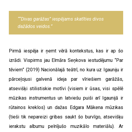
““Divas garāžas” iespējams skatīties divos
dažādos veidos.”
Pirmā iespēja ir ņemt vērā kontekstus, kas ir ap šo
izrādi. Vispirms jau Elmāra Seņkova iestudējumu “Par
tēviem” (2019) Nacionālajā teātrī, no kura uz Igauniju ir
pārceļojusi galvenā ideja par vīriešiem garāžās,
atsevišķi stilistiskie motīvi (visiem ir ūsas, visi spēlē
mūzikas instrumentus un latviešu puiši arī Igaunijā ir
rūtainos kreklos) un dažas Edgara Mākena mūzikas
(tieši tik nepareizi gribas saukt šo burvīgo, atsevišķu
ierakstu albumu pelnījušo muzikālo materiālu). Ar