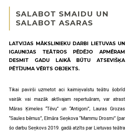
SALABOT SMAIDU UN
SALABOT ASARAS
LATVIJAS MĀKSLINIEKU DARBI LIETUVAS UN
IGAUNIJAS TEĀTROS PĒDĒJO APMĒRAM
DESMIT GADU LAIKĀ BŪTU ATSEVIŠĶA
PĒTĪJUMA VĒRTS OBJEKTS.
Tikai pavirši uzmetot aci kaimiņvalstu teātru šobrīd
vairāk vai mazāk aktīvajam repertuāram, var atrast
Māras Ķimeles “Tēvu” un “Antigoni”, Lauras Grozas
“Saules bērnus”, Elmāra Seņkova “Mammu Drosmi” (par
šo darbu Seņkovs 2019. gadā atzīts par Lietuvas teātra