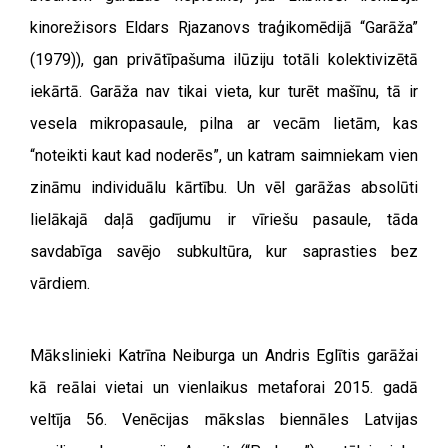
kinorežisors Eldars Rjazanovs traģikomēdijā “Garāža”
(1979)), gan privātīpašuma ilūziju totāli kolektivizētā
iekārtā. Garāža nav tikai vieta, kur turēt mašīnu, tā ir
vesela mikropasaule, pilna ar vecām lietām, kas
“noteikti kaut kad noderēs”, un katram saimniekam vien
zināmu individuālu kārtību. Un vēl garāžas absolūti
lielākajā daļā gadījumu ir vīriešu pasaule, tāda
savdabīga savējo subkultūra, kur saprasties bez
vārdiem.
Mākslinieki Katrīna Neiburga un Andris Eglītis garāžai
kā reālai vietai un vienlaikus metaforai 2015. gadā
veltīja 56. Venēcijas mākslas biennāles Latvijas