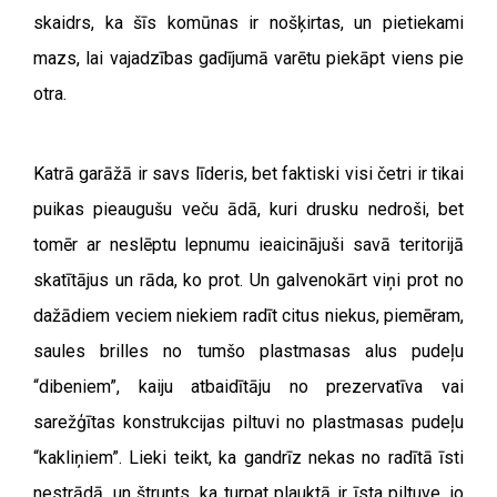
skaidrs, ka šīs komūnas ir nošķirtas, un pietiekami
mazs, lai vajadzības gadījumā varētu piekāpt viens pie
otra.
Katrā garāžā ir savs līderis, bet faktiski visi četri ir tikai
puikas pieaugušu veču ādā, kuri drusku nedroši, bet
tomēr ar neslēptu lepnumu ieaicinājuši savā teritorijā
skatītājus un rāda, ko prot. Un galvenokārt viņi prot no
dažādiem veciem niekiem radīt citus niekus, piemēram,
saules brilles no tumšo plastmasas alus pudeļu
“dibeniem”, kaiju atbaidītāju no prezervatīva vai
sarežģītas konstrukcijas piltuvi no plastmasas pudeļu
“kakliņiem”. Lieki teikt, ka gandrīz nekas no radītā īsti
nestrādā, un štrunts, ka turpat plauktā ir īsta piltuve, jo