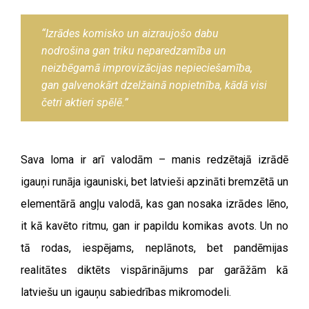
“Izrādes komisko un aizraujošo dabu
nodrošina gan triku neparedzamība un
neizbēgamā improvizācijas nepieciešamība,
gan galvenokārt dzelžainā nopietnība, kādā visi
četri aktieri spēlē.”
Sava loma ir arī valodām – manis redzētajā izrādē
igauņi runāja igauniski, bet latvieši apzināti bremzētā un
elementārā angļu valodā, kas gan nosaka izrādes lēno,
it kā kavēto ritmu, gan ir papildu komikas avots. Un no
tā rodas, iespējams, neplānots, bet pandēmijas
realitātes diktēts vispārinājums par garāžām kā
latviešu un igauņu sabiedrības mikromodeli.