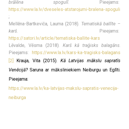
brālēna spogulī.
Pieejams:
https://www.la.lv/dveseles-atstarojumi-bralena-spoguli
;
Mellēna-Bartkeviča, Lauma (2018).
Tematiskā ballīte –
karš
. Pieejams:
https://satori.lv/article/tematiska-ballite-kars
Lēvalde, Vēsma (2018).
Karš kā traģisks balagāns
.
Pieejams:
https://www.la.lv/kars-ka-tragisks-balagans
[2]
Krauja, Vita (2015).
Kā Latvijas mākslu sapratīs
Venēcijā?
Saruna ar māksliniekiem Neiburgu un Eglīti.
Pieejama:
https://www.la.lv/ka-latvijas-makslu-sapratis-venecija-
neiburga