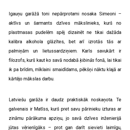
Igauņu garāžā toni nepārprotami nosaka Simeoni –
aktīvs un šarmants dzīves mākslinieks, kurš no
plastmasas pudelēm spēj dizainēt ne tikai dažāda
kalibra alkohola glāzītes, bet arī izrotās tās ar
palmiņām un lietussardziņiem. Karls savukārt ir
filozofs, kurš kaut ko savā nodabā
ķibinās
fonā, lai tikai
ik pa brīdim, mīklaini smaidīdams, pēkšņi nāktu klajā ar
kārtējo mākslas darbu.
Latviešu garāža ir daudz praktiskāk noskaņota. Te
galvenais ir Matīss, kurš pret savu pārinieku izturas ar
zināmu pārākuma apziņu, jo savā dzīves inženierijā
jūtas vērienīgāks – prot gan darīt sievieti laimīgu,