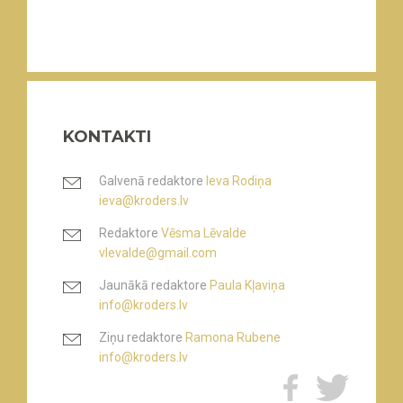
KONTAKTI
Galvenā redaktore
Ieva Rodiņa
ieva@kroders.lv
Redaktore
Vēsma Lēvalde
vlevalde@gmail.com
Jaunākā redaktore
Paula Kļaviņa
info@kroders.lv
Ziņu redaktore
Ramona Rubene
info@kroders.lv