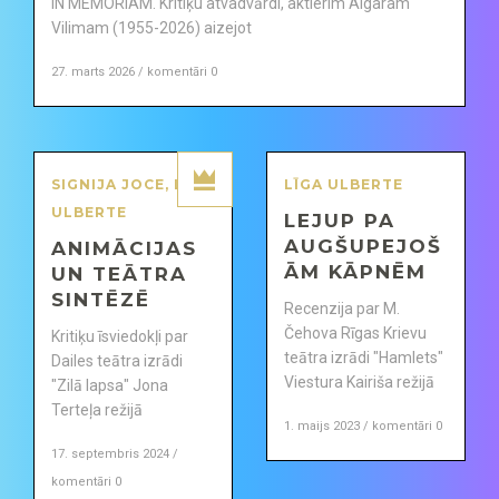
IN MEMORIAM. Kritiķu atvadvārdi, aktierim Aigaram
Vilimam (1955-2026) aizejot
27. marts 2026 / komentāri 0
SIGNIJA JOCE
,
LĪGA
LĪGA ULBERTE
ULBERTE
LEJUP PA
AUGŠUPEJOŠ
ANIMĀCIJAS
ĀM KĀPNĒM
UN TEĀTRA
SINTĒZĒ
Recenzija par M.
Čehova Rīgas Krievu
Kritiķu īsviedokļi par
teātra izrādi "Hamlets"
Dailes teātra izrādi
Viestura Kairiša režijā
"Zilā lapsa" Jona
Terteļa režijā
1. maijs 2023 / komentāri 0
17. septembris 2024 /
komentāri 0