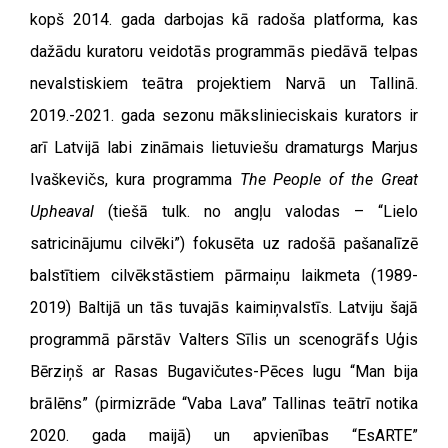
kopš 2014. gada darbojas kā radoša platforma, kas
dažādu kuratoru veidotās programmās piedāvā telpas
nevalstiskiem teātra projektiem Narvā un Tallinā.
2019.-2021. gada sezonu mākslinieciskais kurators ir
arī Latvijā labi zināmais lietuviešu dramaturgs Marjus
Ivaškevičs, kura programma
The People of the Great
Upheaval
(tiešā tulk. no angļu valodas – “Lielo
satricinājumu cilvēki”) fokusēta uz radošā pašanalīzē
balstītiem cilvēkstāstiem pārmaiņu laikmeta (1989-
2019) Baltijā un tās tuvajās kaimiņvalstīs. Latviju šajā
programmā pārstāv Valters Sīlis un scenogrāfs Uģis
Bērziņš ar Rasas Bugavičutes-Pēces lugu “Man bija
brālēns” (pirmizrāde “Vaba Lava” Tallinas teātrī notika
2020. gada maijā) un apvienības “EsARTE”