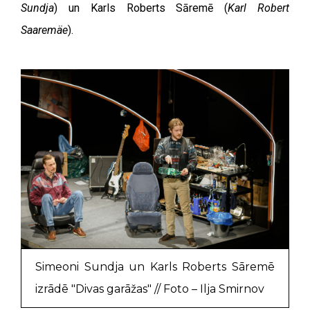
Sundja
) un Karls Roberts Sāremē (
Karl Robert
Saaremäe
).
Simeoni Sundja un Karls Roberts Sāremē
izrādē "Divas garāžas" // Foto – Ilja Smirnov