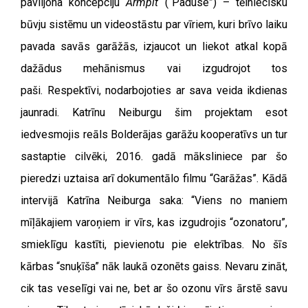
paviljona koncepciju
Armpit
(“Paduse”) – tēlniecisku
būvju sistēmu un videostāstu par vīriem, kuri brīvo laiku
pavada savās garāžās, izjaucot un liekot atkal kopā
dažādus mehānismus vai izgudrojot tos
paši. Respektīvi, nodarbojoties ar sava veida ikdienas
jaunradi. Katrīnu Neiburgu šim projektam esot
iedvesmojis reāls Bolderājas garāžu kooperatīvs un tur
sastaptie cilvēki, 2016. gadā māksliniece par šo
pieredzi uztaisa arī dokumentālo filmu “Garāžas”. Kādā
intervijā Katrīna Neiburga saka: “Viens no maniem
mīļākajiem varoņiem ir vīrs, kas izgudrojis “ozonatoru”,
smieklīgu kastīti, pievienotu pie elektrības. No šīs
kārbas “snuķīša” nāk laukā ozonēts gaiss. Nevaru zināt,
cik tas veselīgi vai ne, bet ar šo ozonu vīrs ārstē savu