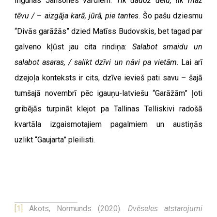
Ingunas Jansones vārdiem:
Tik daudz dēlu, tik maz
tēvu /
–
aizgāja karā, jūrā, pie tantes
. Šo pašu dziesmu
“Divās garāžās” dzied Matīss Budovskis, bet tagad par
galveno kļūst jau cita rindiņa:
Salabot smaidu un
salabot asaras, / salikt dzīvi un nāvi pa vietām
. Lai arī
dzejoļa konteksts ir cits, dzīve ievieš pati savu – šajā
tumšajā novembrī pēc igauņu-latviešu “Garāžām” ļoti
gribējās turpināt klejot pa Tallinas Telliskivi radošā
kvartāla izgaismotajiem pagalmiem un austiņās
uzlikt “Gaujarta” pleilisti.
[1]
Akots, Normunds (2020).
Dvēseles atstarojumi