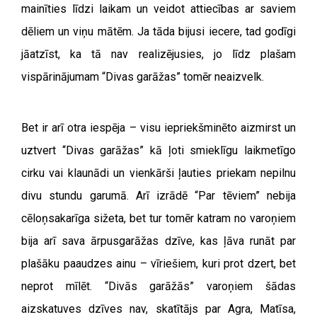
mainīties līdzi laikam un veidot attiecības ar saviem
dēliem un viņu mātēm. Ja tāda bijusi iecere, tad godīgi
jāatzīst, ka tā nav realizējusies, jo līdz plašam
vispārinājumam “Divas garāžas” tomēr neaizvelk.
Bet ir arī otra iespēja – visu iepriekšminēto aizmirst un
uztvert “Divas garāžas” kā ļoti smieklīgu laikmetīgo
cirku vai klaunādi un vienkārši ļauties priekam nepilnu
divu stundu garumā. Arī izrādē “Par tēviem” nebija
cēloņsakarīga sižeta, bet tur tomēr katram no varoņiem
bija arī sava ārpusgarāžas dzīve, kas ļāva runāt par
plašāku paaudzes ainu – vīriešiem, kuri prot dzert, bet
neprot mīlēt. “Divās garāžās” varoņiem šādas
aizskatuves dzīves nav, skatītājs par Agra, Matīsa,