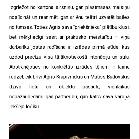
izgriežot no kartona sirsniņu, gan plastmasas maisiņu
noslīcināt un reanimēt, gan ar ēnu teātri uzvarēt bailes
no tumsas. Toties Agris sava “priekšnieka” plātību klusi,
bet mērķtiecīgi sasit ar praktisko meistarību – viņa
darbarīku jostas radīšana ir izrādes pirmā etīde, kas
uzdod precīzu visa tālāknotiekošā intonāciju un stilu.
Abstrahējoties no konkrētās izrādes tēliem, ir laime
redzēt, cik brīvi Agris Krapivņickis un Matīss Budovskis
dzīvo lietu un objektu pasaulē, vienlaikus
nepazaudēdami gan partnerību, gan katrs sava varoņa
iekšējo loģiku.