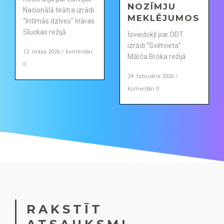
NOZĪMJU
Nacionālā teātra izrādi
MEKLĒJUMOS
“Intīmās dzīves” Ināras
Sluckas režijā
Īsviedokļi par DDT
izrādi “Svētvieta”
12. maijs 2026 / komentāri
Mārča Broka režijā
0
24. februāris 2026 /
komentāri 0
RAKSTĪT