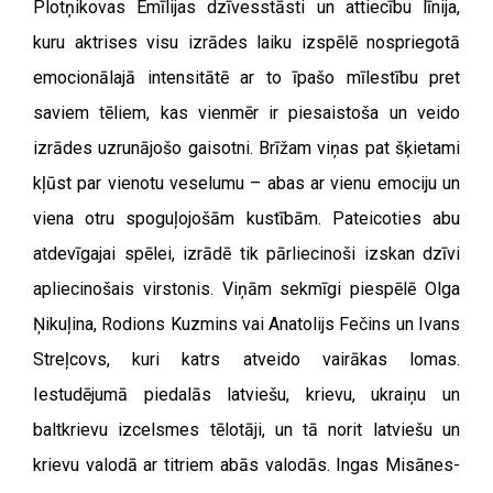
Plotņikovas Emīlijas dzīvesstāsti un attiecību līnija,
kuru aktrises visu izrādes laiku izspēlē nospriegotā
emocionālajā intensitātē ar to īpašo mīlestību pret
saviem tēliem, kas vienmēr ir piesaistoša un veido
izrādes uzrunājošo gaisotni. Brīžam viņas pat šķietami
kļūst par vienotu veselumu – abas ar vienu emociju un
viena otru spoguļojošām kustībām. Pateicoties abu
atdevīgajai spēlei, izrādē tik pārliecinoši izskan dzīvi
apliecinošais virstonis. Viņām sekmīgi piespēlē Olga
Ņikuļina, Rodions Kuzmins vai Anatolijs Fečins un Ivans
Streļcovs, kuri katrs atveido vairākas lomas.
Iestudējumā piedalās latviešu, krievu, ukraiņu un
baltkrievu izcelsmes tēlotāji, un tā norit latviešu un
krievu valodā ar titriem abās valodās. Ingas Misānes-