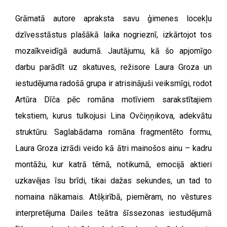
Grāmatā autore apraksta savu ģimenes locekļu
dzīvesstāstus plašākā laika nogrieznī, izkārtojot tos
mozaīkveidīgā audumā. Jautājumu, kā šo apjomīgo
darbu parādīt uz skatuves, režisore Laura Groza un
iestudējuma radošā grupa ir atrisinājuši veiksmīgi, rodot
Artūra Dīča pēc romāna motīviem sarakstītajiem
tekstiem, kurus tulkojusi Lina Ovčiņņikova, adekvātu
struktūru. Saglabādama romāna fragmentēto formu,
Laura Groza izrādi veido kā ātri mainošos ainu – kadru
montāžu, kur katrā tēmā, notikumā, emocijā aktieri
uzkavējas īsu brīdi, tikai dažas sekundes, un tad to
nomaina nākamais. Atšķirībā, piemēram, no vēstures
interpretējuma Dailes teātra šīssezonas iestudējumā