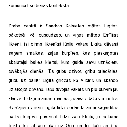
komunicēt šodienas kontekstā.
Darba centrā ir Sandras Kalnietes mātes Ligitas,
sākotnēji vēl pusaudzes, un viņas mātes Emīlijas
likteņi. Īsi pirms liktenīgā jūnija vakara Ligita dāvanā
saņem smalkas, zaļas kurpītes, kas pieskaņotas
skaistajai balles kleitai, kura gaida savu uznācienu
tuvākajās dienās. “Es gribu dzīvot, gribu priecāties,
gribu uz balli!” Ligita griežas kā vilciņš un skandē,
uzlaikojot dāvanu. Taču tuvojas vakars un pie durvīm jau
klauvē. Līdzņemamās mantas jāsavāc dažās minūtēs.
Svešajiem vīriem Ligita līdzi dodas tā arī nesagaidītās
balles kurpēs, paņemot līdzi zaļo kleitu, jo sākumā
teikts, ka jābrauc tikai uz Ogri, un tur taču arī būs