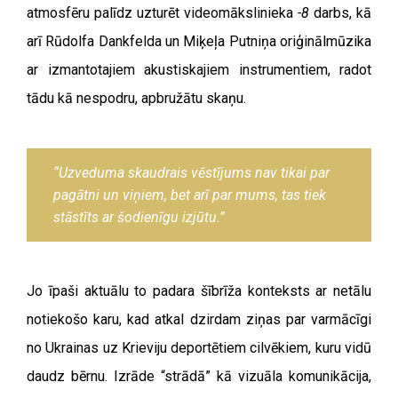
atmosfēru palīdz uzturēt videomākslinieka
-8
darbs, kā
arī Rūdolfa Dankfelda un Miķeļa Putniņa oriģinālmūzika
ar izmantotajiem akustiskajiem instrumentiem, radot
tādu kā nespodru, apbružātu skaņu.
“Uzveduma skaudrais vēstījums nav tikai par
pagātni un viņiem, bet arī par mums, tas tiek
stāstīts ar šodienīgu izjūtu.”
Jo īpaši aktuālu to padara šībrīža konteksts ar netālu
notiekošo karu, kad atkal dzirdam ziņas par varmācīgi
no Ukrainas uz Krieviju deportētiem cilvēkiem, kuru vidū
daudz bērnu. Izrāde “strādā” kā vizuāla komunikācija,