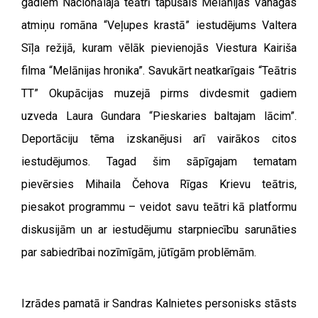
gadiem Nacionālajā teātrī tapušais Melānijas Vanagas
atmiņu romāna “Veļupes krastā” iestudējums Valtera
Sīļa režijā, kuram vēlāk pievienojās Viestura Kairiša
filma “Melānijas hronika”. Savukārt neatkarīgais “Teātris
TT” Okupācijas muzejā pirms divdesmit gadiem
uzveda Laura Gundara “Pieskaries baltajam lācim”.
Deportāciju tēma izskanējusi arī vairākos citos
iestudējumos. Tagad šim sāpīgajam tematam
pievērsies Mihaila Čehova Rīgas Krievu teātris,
piesakot programmu – veidot savu teātri kā platformu
diskusijām un ar iestudējumu starpniecību sarunāties
par sabiedrībai nozīmīgām, jūtīgām problēmām.
Izrādes pamatā ir Sandras Kalnietes personisks stāsts