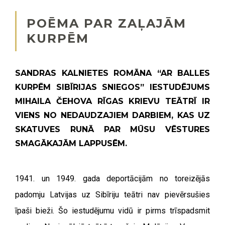
POĒMA PAR ZAĻAJĀM
KURPĒM
SANDRAS KALNIETES ROMĀNA “AR BALLES
KURPĒM SIBĪRIJAS SNIEGOS” IESTUDĒJUMS
MIHAILA ČEHOVA RĪGAS KRIEVU TEĀTRĪ IR
VIENS NO NEDAUDZAJIEM DARBIEM, KAS UZ
SKATUVES RUNĀ PAR MŪSU VĒSTURES
SMAGĀKAJĀM LAPPUSĒM.
1941. un 1949. gada deportācijām no toreizējās
padomju Latvijas uz Sibīriju teātri nav pievērsušies
īpaši bieži. Šo iestudējumu vidū ir pirms trīspadsmit