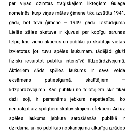
par viņas dzimtas traģiskajiem likteņiem Gulaga
nometnēs, kurp viņas mātes ģimene tika izsūtīta 1941.
gadā, bet tēva ģimene – 1949. gadā. Iestudējumā
Lielās zāles skatuve ir kļuvusi par kopīgu sarunas
telpu, kas vieno aktierus un publiku, jo skatītāju vietas
izvietotas ļoti tuvu spēles laukumam, tādējādi gluži
fiziski iesaistot publiku intensīvā līdzpārdzīvojumā.
Aktieriem šāds spēles laukums ir sava veida
eksāmens patiesīgumā, skatītājiem –
līdzpārdzīvojumā. Kad publiku no tēlotājiem šķir tikai
daži soļi, ir pamanāma jebkura nepatiesība, ko
nenoslēpt aiz spilgtiem skatuviskajiem efektiem. Arī uz
spēles laukuma jebkura sarosīšanās publikā ir
dzirdama, un no publikas noskaņojuma atkarīga izrādes