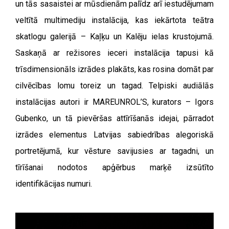
un tās sasaistei ar mūsdienām palīdz arī iestudējumam
veltītā multimediju instalācija, kas iekārtota teātra
skatlogu galerijā – Kaļķu un Kalēju ielas krustojumā.
Saskaņā ar režisores ieceri instalācija tapusi kā
trīsdimensionāls izrādes plakāts, kas rosina domāt par
cilvēcības lomu toreiz un tagad. Telpiski audiālās
instalācijas autori ir MAREUNROL’S, kurators – Igors
Gubenko, un tā pievēršas attīrīšanās idejai, pārradot
izrādes elementus Latvijas sabiedrības alegoriskā
portretējumā, kur vēsture savijusies ar tagadni, un
tīrīšanai nodotos apģērbus marķē izsūtīto
identifikācijas numuri.