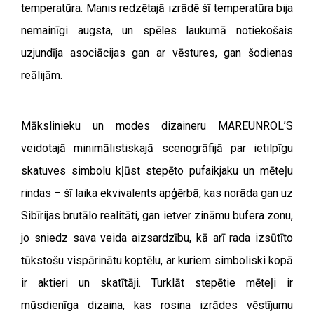
temperatūra. Manis redzētajā izrādē šī temperatūra bija
nemainīgi augsta, un spēles laukumā notiekošais
uzjundīja asociācijas gan ar vēstures, gan šodienas
reālijām.
Mākslinieku un modes dizaineru MAREUNROL’S
veidotajā minimālistiskajā scenogrāfijā par ietilpīgu
skatuves simbolu kļūst stepēto pufaikjaku un mēteļu
rindas – šī laika ekvivalents apģērbā, kas norāda gan uz
Sibīrijas brutālo realitāti, gan ietver zināmu bufera zonu,
jo sniedz sava veida aizsardzību, kā arī rada izsūtīto
tūkstošu vispārinātu koptēlu, ar kuriem simboliski kopā
ir aktieri un skatītāji. Turklāt stepētie mēteļi ir
mūsdienīga dizaina, kas rosina izrādes vēstījumu