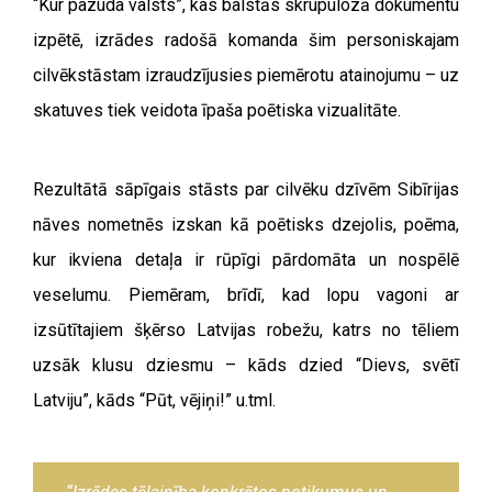
“Kur pazuda valsts”, kas balstās skrupulozā dokumentu
izpētē, izrādes radošā komanda šim personiskajam
cilvēkstāstam izraudzījusies piemērotu atainojumu – uz
skatuves tiek veidota īpaša poētiska vizualitāte.
Rezultātā sāpīgais stāsts par cilvēku dzīvēm Sibīrijas
nāves nometnēs izskan kā poētisks dzejolis, poēma,
kur ikviena detaļa ir rūpīgi pārdomāta un nospēlē
veselumu. Piemēram, brīdī, kad lopu vagoni ar
izsūtītajiem šķērso Latvijas robežu, katrs no tēliem
uzsāk klusu dziesmu – kāds dzied “Dievs, svētī
Latviju”, kāds “Pūt, vējiņi!” u.tml.