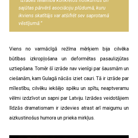
“Izrādes tēlainība konkrētos notikumus un
sajūtas pārvērš asociāciju plūdumā, kuru
ikviens skatītājs var atšifrēt sev saprotamā
vēstījumā.”
Viens no varmācīgā režīma mērķiem bija cilvēka
būtības izkropļošana un deformētas pasaulizjūtas
uztiepšana. Tomēr šī izrāde nav vienīgi par šausmām un
ciešanām, kam Gulagā nācās iziet cauri. Tā ir izrāde par
mīlestību, cilvēku iekšējo spēku un spītu, neaptveramu
vēlmi izdzīvot un sapni par Latviju. Izrādes veidotājiem
līdzās dramatismam ir izdevies atrast arī maigumu un
aizkustinošus humora un prieka mirkļus.