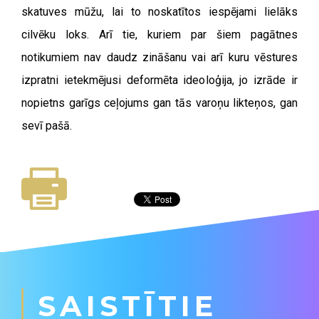
skatuves mūžu, lai to noskatītos iespējami lielāks
cilvēku loks. Arī tie, kuriem par šiem pagātnes
notikumiem nav daudz zināšanu vai arī kuru vēstures
izpratni ietekmējusi deformēta ideoloģija, jo izrāde ir
nopietns garīgs ceļojums gan tās varoņu likteņos, gan
sevī pašā.
SAISTĪTIE