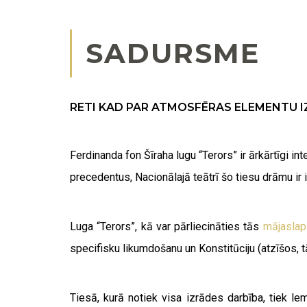
SADURSME
RETI KAD PAR ATMOSFĒRAS ELEMENTU I
Ferdinanda fon Šīraha lugu “Terors” ir ārkārtīgi inte
precedentus, Nacionālajā teātrī šo tiesu drāmu ir 
Luga “Terors”, kā var pārliecināties tās
mājaslap
specifisku likumdošanu un Konstitūciju (atzīšos, tā
Tiesā, kurā notiek visa izrādes darbība, tiek lem