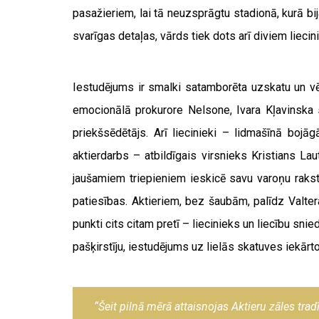
pasažieriem, lai tā neuzsprāgtu stadionā, kurā bi
svarīgas detaļas, vārds tiek dots arī diviem lieci
Iestudējums ir smalki satamborēta uzskatu un vē
emocionālā prokurore Nelsone, Ivara Kļavinska s
priekšsēdētājs. Arī liecinieki – lidmašīnā bojā
aktierdarbs – atbildīgais virsnieks Kristians La
jaušamiem triepieniem ieskicē savu varoņu raksturu
patiesības. Aktieriem, bez šaubām, palīdz Valter
punkti cits citam pretī – liecinieks un liecību sn
pašķirstīju, iestudējums uz lielās skatuves iekārtot
“Šeit pilnā mērā attaisnojas Aktieru zāles trad