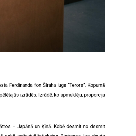
esta Ferdinanda fon Šīraha luga “Terors”. Kopumā
pēlētajās izrādēs. Izrādē, ko apmeklēju, proporcija
u teātros – Japānā un Ķīnā. Kobē desmit no desmit