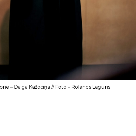
sone – Daiga Kažociņa // Foto – Rolands Laguns