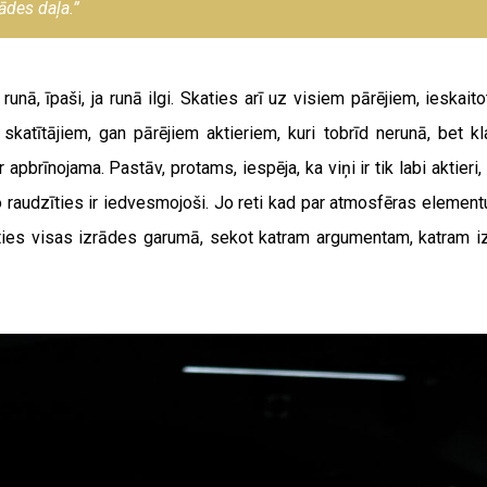
ādes daļa.”
 runā, īpaši, ja runā ilgi. Skaties arī uz visiem pārējiem, ieskaito
 skatītājiem, gan pārējiem aktieriem, kuri tobrīd nerunā, bet k
pbrīnojama. Pastāv, protams, iespēja, ka viņi ir tik labi aktieri,
 raudzīties ir iedvesmojoši. Jo reti kad par atmosfēras elementu 
slēgties visas izrādes garumā, sekot katram argumentam, katram 