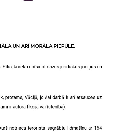
ĀLA UN ARĪ MORĀLA PIEPŪLE.
rs Sīlis, korekti noīsinot dažus juridiskus jociņus un
, protams, Vācijā, jo šai darbā ir arī atsauces uz
i ir autora fikcija vai īstenība).
 kurš notrieca terorista sagrābtu lidmašīnu ar 164