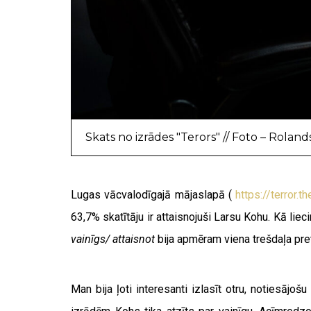
Skats no izrādes "Terors" // Foto – Rolan
Lugas vācvalodīgajā mājaslapā (
https://terror.
63,7% skatītāju ir attaisnojuši Larsu Kohu. Kā lie
vainīgs/ attaisnot
bija apmēram viena trešdaļa pre
Man bija ļoti interesanti izlasīt otru, notiesāj