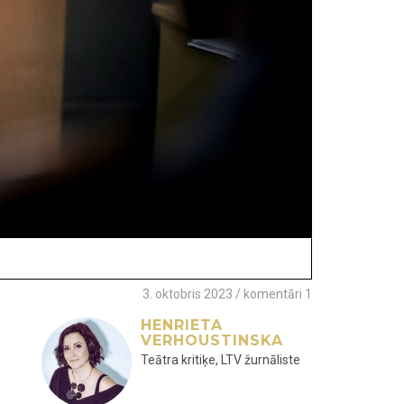
3. oktobris 2023 / komentāri 1
HENRIETA
VERHOUSTINSKA
Teātra kritiķe, LTV žurnāliste