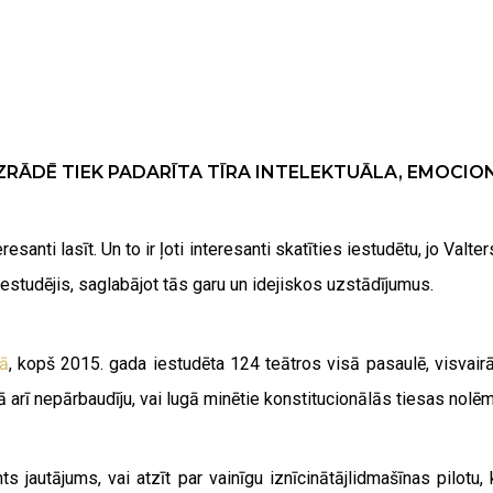
ZRĀDĒ TIEK PADARĪTA TĪRA INTELEKTUĀLA, EMOCION
resanti lasīt. Un to ir ļoti interesanti skatīties iestudētu, jo Valte
iestudējis, saglabājot tās garu un idejiskos uzstādījumus.
ā
, kopš 2015. gada iestudēta 124 teātros visā pasaulē, visvairāk
 arī nepārbaudīju, vai lugā minētie konstitucionālās tiesas nolēmum
ts jautājums, vai atzīt par vainīgu iznīcinātājlidmašīnas pilotu,