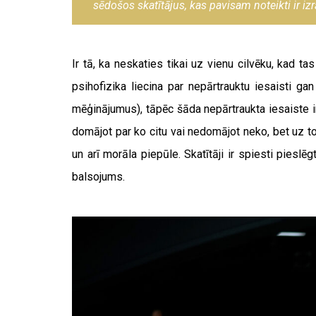
sēdošos skatītājus, kas pavisam noteikti ir izr
Ir tā, ka neskaties tikai uz vienu cilvēku, kad tas
psihofizika liecina par nepārtrauktu iesaisti gan
mēģinājumus), tāpēc šāda nepārtraukta iesaiste ir a
domājot par ko citu vai nedomājot neko, bet uz to
un arī morāla piepūle. Skatītāji ir spiesti pie
balsojums.