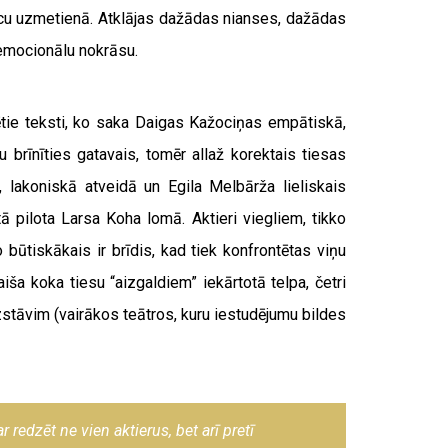
ā acu uzmetienā. Atklājas dažādas nianses, dažādas
n emocionālu nokrāsu.
ētie teksti, ko saka Daigas Kažociņas empātiskā,
brīnīties gatavais, tomēr allaž korektais tiesas
, lakoniskā atveidā un Egila Melbārža lieliskais
ā pilota Larsa Koha lomā. Aktieri viegliem, tikko
o būtiskākais ir brīdis, kad tiek konfrontētas viņu
ša koka tiesu “aizgaldiem” iekārtotā telpa, četri
izstāvim (vairākos teātros, kuru iestudējumu bildes
 redzēt ne vien aktierus, bet arī pretī