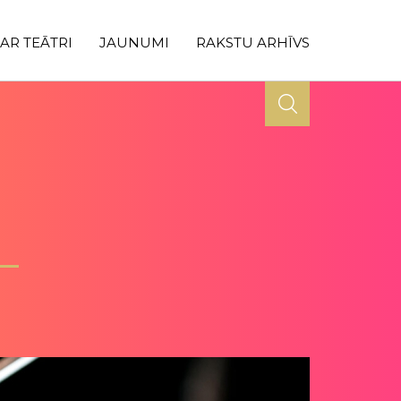
AR TEĀTRI
JAUNUMI
RAKSTU ARHĪVS
S