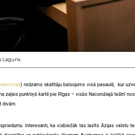
ds Laguns
theater/map
) redzams skatītāju balsojums visā pasaulē, kur uzv
cina zaļais punktiņš kartē pie Rīgas – visās Nacionālajā teātrī nos
t divām.
ošu spriedumu. Interesanti, ka visbiežāk tas lasīts Āzijas valst