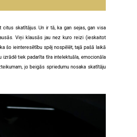
t citus skatītājus. Un ir tā, ka gan sejas, gan visa
lausās. Viņi klausās jau nez kuro reizi (ieskaitot
 ka šo ieinteresētību spēj nospēlēt, tajā pašā laikā
izrādē tiek padarīta tīra intelektuāla, emocionāla
izteikumam, jo beigās spriedumu nosaka skatītāju