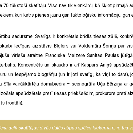
ja 70 tūkstoši skatītāju. Viss nav tik vienkārši, kā šķiet pirmaj
niekiem, kuri katrs pienes jaunu gan faktoloģisku informāciju, ga
rtību sadursme. Svarīgs ir konkrētais brīdis tiesas zālē, konkr
karbi lecīgais aizstāvis Bīglers vai Voldemāra Šoriņa par visu 
gājuša vīrieša atraitne Franciska Meizere Sanitas Paulas jūtīgā
uterbahs. Koncentrēts un skaudrs ir arī Kaspars Aniņš apsūdzēt
 un iespējamo biogrāfiju (un ir ļoti svarīgi, ka viņi to dara), j
a Sīļa vairākkārtēja domubiedra – scenogrāfa Uģa Bērziņa ar gai
iedzošais apsūdzētais pretī tiesas priekšsēdim, prokurore pretī a
s frontāli).
īcija dalīt skatītājus divās daļās abpus spēles laukumam, jo tad var