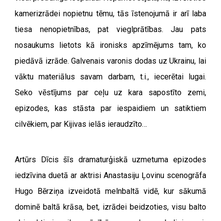
kamerizrādei nopietnu tēmu, tās īstenojumā ir arī laba
tiesa nenopietnības, pat vieglprātības. Jau pats
nosaukums lietots kā ironisks apzīmējums tam, ko
piedāvā izrāde. Galvenais varonis dodas uz Ukrainu, lai
vāktu materiālus savam darbam, t.i., iecerētai lugai.
Seko vēstījums par ceļu uz kara sapostīto zemi,
epizodes, kas stāsta par iespaidiem un satiktiem
cilvēkiem, par Kijivas ielās ieraudzīto…
Artūrs Dīcis šīs dramaturģiskā uzmetuma epizodes
iedzīvina duetā ar aktrisi Anastasiju Ļovinu scenogrāfa
Hugo Bērziņa izveidotā melnbaltā vidē, kur sākumā
dominē baltā krāsa, bet, izrādei beidzoties, visu balto