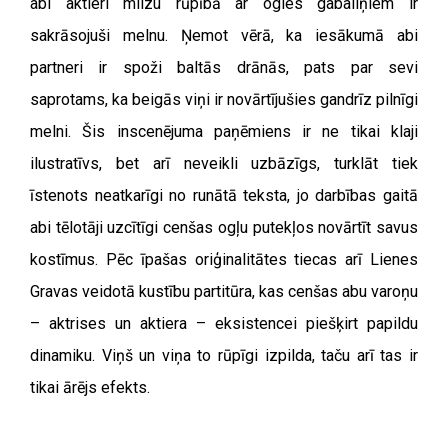
abi aktieri milzu rūpībā ar ogles gabaliņiem ir
sakrāsojuši melnu. Ņemot vērā, ka iesākumā abi
partneri ir spoži baltās drānās, pats par sevi
saprotams, ka beigās viņi ir novārtījušies gandrīz pilnīgi
melni. Šis inscenējuma paņēmiens ir ne tikai klaji
ilustratīvs, bet arī neveikli uzbāzīgs, turklāt tiek
īstenots neatkarīgi no runātā teksta, jo darbības gaitā
abi tēlotāji uzcītīgi cenšas ogļu putekļos novārtīt savus
kostīmus. Pēc īpašas oriģinalitātes tiecas arī Lienes
Gravas veidotā kustību partitūra, kas cenšas abu varoņu
– aktrises un aktiera – eksistencei piešķirt papildu
dinamiku. Viņš un viņa to rūpīgi izpilda, taču arī tas ir
tikai ārējs efekts.