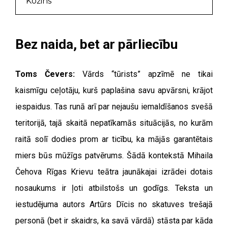
Kožins
Bez naida, bet ar pārliecību
Toms Čevers:
Vārds “tūrists” apzīmē ne tikai
kaismīgu ceļotāju, kurš paplašina savu apvārsni, krājot
iespaidus. Tas runā arī par nejaušu iemaldīšanos svešā
teritorijā, tajā skaitā nepatīkamās situācijās, no kurām
raitā solī dodies prom ar ticību, ka mājās garantētais
miers būs mūžīgs patvērums.
Šādā kontekstā Mihaila
Čehova Rīgas Krievu teātra jaunākajai izrādei dotais
nosaukums ir ļoti atbilstošs un godīgs. Teksta un
iestudējuma autors Artūrs Dīcis no skatuves trešajā
personā (bet ir skaidrs, ka savā vārdā) stāsta par kāda