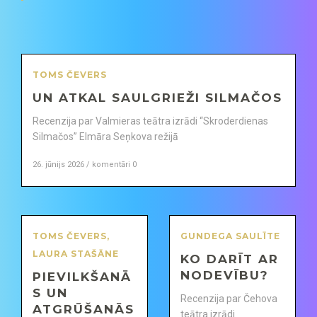
TOMS ČEVERS
UN ATKAL SAULGRIEŽI SILMAČOS
Recenzija par Valmieras teātra izrādi “Skroderdienas
Silmačos” Elmāra Seņkova režijā
26. jūnijs 2026 / komentāri 0
TOMS ČEVERS
,
GUNDEGA SAULĪTE
LAURA STAŠĀNE
KO DARĪT AR
NODEVĪBU?
PIEVILKŠANĀ
S UN
Recenzija par Čehova
ATGRŪŠANĀS
teātra izrādi