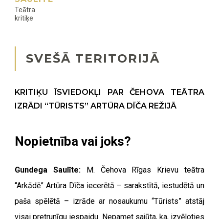
Teātra
kritiķe
SVEŠĀ TERITORIJĀ
KRITIĶU ĪSVIEDOKĻI PAR ČEHOVA TEĀTRA
IZRĀDI “TŪRISTS” ARTŪRA DĪČA REŽIJĀ
Nopietnība vai joks?
Gundega Saulīte:
M. Čehova Rīgas Krievu teātra
“Arkādē” Artūra Dīča iecerētā – sarakstītā, iestudētā un
paša spēlētā – izrāde ar nosaukumu “Tūrists” atstāj
visai pretrunīgu iespaidu. Nepamet sajūta, ka, izvēloties