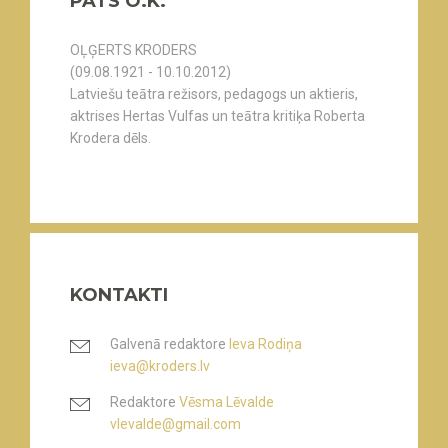
PATS O.K.
OĻĢERTS KRODERS
(09.08.1921 - 10.10.2012)
Latviešu teātra režisors, pedagogs un aktieris,
aktrises Hertas Vulfas un teātra kritiķa Roberta
Krodera dēls.
KONTAKTI
Galvenā redaktore
Ieva Rodiņa
ieva@kroders.lv
Redaktore
Vēsma Lēvalde
vlevalde@gmail.com