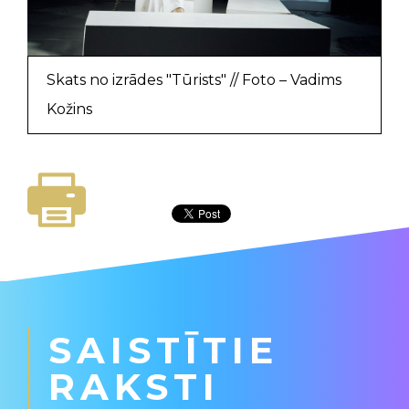
Skats no izrādes "Tūrists" // Foto – Vadims
Kožins
SAISTĪTIE
RAKSTI