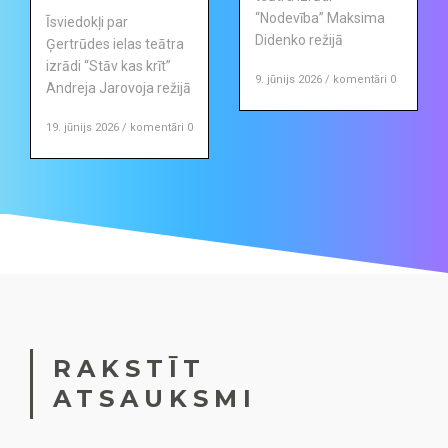
“Nodevība” Maksima
Īsviedokļi par
Didenko režijā
Ģertrūdes ielas teātra
izrādi “Stāv kas krīt”
9. jūnijs 2026 / komentāri 0
Andreja Jarovoja režijā
19. jūnijs 2026 / komentāri 0
RAKSTĪT
ATSAUKSMI