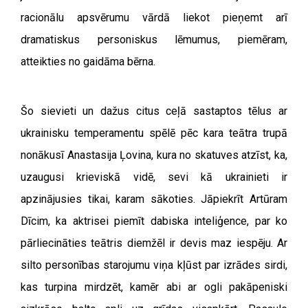
racionālu apsvērumu vārdā liekot pieņemt arī
dramatiskus personiskus lēmumus, piemēram,
atteikties no gaidāma bērna.
Šo sievieti un dažus citus ceļā sastaptos tēlus ar
ukrainisku temperamentu spēlē pēc kara teātra trupā
nonākusī Anastasija Ļovina, kura no skatuves atzīst, ka,
uzaugusi krieviskā vidē, sevi kā ukrainieti ir
apzinājusies tikai, karam sākoties. Jāpiekrīt Artūram
Dīcim, ka aktrisei piemīt dabiska inteliģence, par ko
pārliecināties teātris diemžēl ir devis maz iespēju. Ar
silto personības starojumu viņa kļūst par izrādes sirdi,
kas turpina mirdzēt, kamēr abi ar ogli pakāpeniski