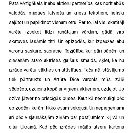
Pats vērtīgākais ir abu aktieru partnerība, kas norit abās
valodās, mijoties latviešu un krievu tekstiem, lieliski
sajūtot un papildinot vienam otru. Par to, lai visi skatītāji
varētu izsekot līdzi runātajam vārdam, gādā virs
skatuves lasāmie titri. Un epizodēs, kur izpaužas abu
varoņu saskare, sapratne, līdzjūtība, kur pāri sāpēm un
ciešanām staro aktrises gaišais smaids, šķiet, ka nu
izrāde varētu sākties un attīstīties. Taču nē, stāstījums
tiek pārtraukts un Artūra Dīča varonis mūs, zālē
sēdošos, uzaicina kopā ar viņiem, aktieriem, uzdejot. Jo
dzīve jātver no priecīgās puses. Kaut kā neomulīgi pēc
epizodēm, kurām tikko esam sekojuši. Un nepieņemami
arī pēc visjaunākajām ziņām par postījumiem Kijivā un
citur Ukrainā.
Kad pēc izrādes mājās atveru kartona