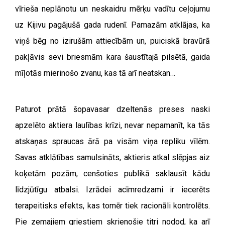
vīrieša neplānotu un neskaidru mērķu vadītu ceļojumu
uz Kijivu pagājušā gada rudenī. Pamazām atklājas, ka
viņš bēg no izirušām attiecībām un, puiciskā bravūrā
pakļāvis sevi briesmām kara šaustītajā pilsētā, gaida
mīļotās mierinošo zvanu, kas tā arī neatskan…
Paturot prātā šopavasar dzeltenās preses naski
apzelēto aktiera laulības krīzi, nevar nepamanīt, ka tās
atskaņas spraucas ārā pa visām viņa repliku vīlēm.
Savas atklātības samulsināts, aktieris atkal slēpjas aiz
koķetām pozām, cenšoties publikā saklausīt kādu
līdzjūtīgu atbalsi. Izrādei acīmredzami ir iecerēts
terapeitisks efekts, kas tomēr tiek racionāli kontrolēts.
Pie zemajiem griestiem skrienošie titri nodod, ka arī