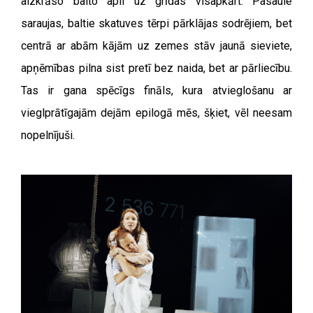
aizkrāso balto apli uz grīdas visapkārt. Pasaule
saraujas, baltie skatuves tērpi pārklājas sodrējiem, bet
centrā ar abām kājām uz zemes stāv jaunā sieviete,
apņēmības pilna sist pretī bez naida, bet ar pārliecību.
Tas ir gana spēcīgs fināls, kura atvieglošanu ar
vieglprātīgajām dejām epilogā mēs, šķiet, vēl neesam
nopelnījuši.