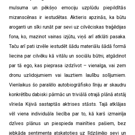
mulsuma un pēkšņo emociju uzplūdu piepildītās
mizanscēnas ir iestudētas.
Aktieris apzinās, ka būtu
aroganti un sīki runāt par sevi uz cilvēciskas traģēdijas
fona, ko, mazinot vainas izjūtu, viņš arī atklāti pasaka.
Taču arī pati izvēle iestudēt šādu materiālu šādā formā
liecina par cilvēku kā vitālu un sociālu būtni, atgādinot
par tā ego, kas pieprasa izdzīvot – vienalga, vai zem
dronu uzlidojumiem vai lauztiem laulību solījumiem.
Vienlaikus šo paralēlo autobiogrāfisko līniju ar skaudru
konkrētību dabiski pārmāc un triviālā otrajā plānā atstāj
vīrieša Kijivā sastaptās aktrises stāsts. Tajā atklājas
vēl viena individuāla liecība par to, kā karš izmainīja
dzīves plānus un piespieda mainīties pašiem, bez
jebkāda sentimenta atskatoties uz līdzšinējo sevi un