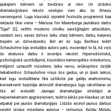
jaukajiem bērniem un beidzies ar nāvi. Un izrādes
dramaturģiskais teksts veidojas vien abu šo līmeņu
savienojumā. Luga klasiskā izpratnē festivāla programmā bija
iekļauta tikai viena – Mariusa fon Maienburga jaunākais darbs
“Egal”
[2]
, veltīts moderno cilvēku sarežģītajām attiecībām,
sadalot sevi, savas dzīves laiku starp bērniem, darbu, karjeras
trepēm un dzīvesbiedru. Bet arī šo lugu Berlīnes teātrī
Schaubühne
bija iestudējis autors pats, inscenējot to tā, kā viņš
šo skatuves darbu ir iecerējis rakstot. Hiperreālistiskā,
psiholoģiskā uzstādījumā, klusinātos kamerspēles noteikumos,
mēģinot uztaustīt mūsdienu laika nervu, ielūkojoties dziļāk
laikabiedros.
Schaubühne
visus šos gadus, un jo īpaši laikos,
kad lugu iestudēšana tika uzlūkota par galēju anahronismu,
konsekventi turpināja aktivizēt dramaturgus lugu rakstīšanai un
tās arī iestudēt. Jaunajai dramaturģijai strādājot ar
nepietiekamiem apgriezieniem, teātris ķērās pie klasikas un tad
atpakaļ pie jaunās dramaturģijas. Līdzās aicinot jaunus darbus
veidot izcilus mūsdienu autorus – režisorus: Keitiju Mičelu,