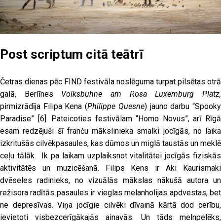
Post scriptum citā teātrī
Četras dienas pēc FIND festivāla noslēguma turpat pilsētas otrā
galā, Berlīnes
Volksbühne am Rosa Luxemburg Platz
pirmizrādīja Filipa Kena (
Philippe Quesne
) jauno darbu “Spook
Paradise”
[6]
. Pateicoties festivālam “Homo Novus”, arī Rīg
esam redzējuši šī franču mākslinieka smalki jocīgās, no laika
izkritušās cilvēkpasaules, kas dūmos un miglā taustās un meklē
ceļu tālāk. Ik pa laikam uzplaiksnot vitalitātei jocīgās fiziskās
aktivitātēs un muzicēšanā. Filips Kens ir Aki Kaurismaki
dvēseles radinieks, no vizuālās mākslas nākušā autora un
režisora radītās pasaules ir vieglas melanholijas apdvestas, bet
ne depresīvas. Viņa jocīgie cilvēki dīvainā kārtā dod cerību,
ievietoti visbezcerīgākajās ainavās. Un tāds melnpelēks,