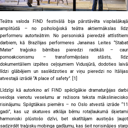
Teātra valoda FIND festivālā bija pārstāvēta visplašākajā
amplitūdā – no psiholoģiskā teātra aktiermākslas līdz
performeru autorteātrim. No personiskā pieredzē attīstītiem
darbiem, kā Brazīlijas performeres Janainas Leites “Stabat
Mater” traģisko bērnības pieredzi radikāli – caur
pornoakcionismu – transformējošais stāsts, līdz
dokumentāliem izpētes ceļojumiem Vidusjūrā, dodoties laivā
līdzi glābējiem un saslēdzoties ar viņu pieredzi no Itālijas
atvestajā izrādē “A place of safety”.
[1]
Līdzīgi kā autorkino arī FIND spēcīgākie dramaturģijas darbi
veidoja vienotu veselumu ar režisora teksta māksliniecisko
risinājumu. Spilgtākais piemērs – no Oslo atvestā izrāde “11
gadi”, kas uz skatuves atklāja bērnu rotaļlaukumā šķietami
harmoniski plūstošo dzīvi, bet skatītājam austiņās ļaujot
sadzirdēt traģisku mobinga gadījumu, kas šeit norisinājies starp