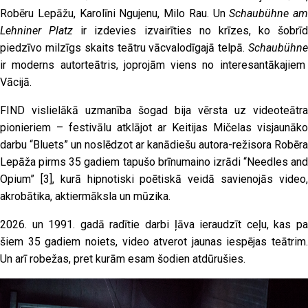
Robēru Lepāžu, Karolīni Ngujenu, Milo Rau. Un
Schaubühne am
Lehniner Platz
ir izdevies izvairīties no krīzes, ko šobrīd
piedzīvo milzīgs skaits teātru vācvalodīgajā telpā.
Schaubühne
ir moderns autorteātris, joprojām viens no interesantākajiem
Vācijā.
FIND vislielākā uzmanība šogad bija vērsta uz videoteātra
pionieriem – festivālu atklājot ar Keitijas Mičelas visjaunāko
darbu “Bluets” un noslēdzot ar kanādiešu autora-režisora Robēra
Lepāža pirms 35 gadiem tapušo brīnumaino izrādi “Needles and
Opium”
[3]
, kurā hipnotiski poētiskā veidā savienojās video
akrobātika, aktiermāksla un mūzika.
2026. un 1991. gadā radītie darbi ļāva ieraudzīt ceļu, kas pa
šiem 35 gadiem noiets, video atverot jaunas iespējas teātrim.
Un arī robežas, pret kurām esam šodien atdūrušies.