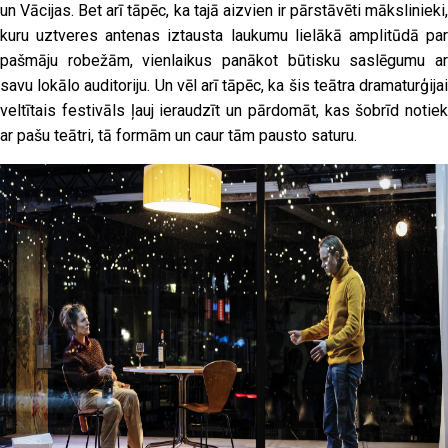
un Vācijas. Bet arī tāpēc, ka tajā aizvien ir pārstāvēti mākslinieki,
kuru uztveres antenas iztausta laukumu lielākā amplitūdā par
pašmāju robežām, vienlaikus panākot būtisku saslēgumu ar
savu lokālo auditoriju. Un vēl arī tāpēc, ka šis teātra dramaturģijai
veltītais festivāls ļauj ieraudzīt un pārdomāt, kas šobrīd notiek
ar pašu teātri, tā formām un caur tām pausto saturu.