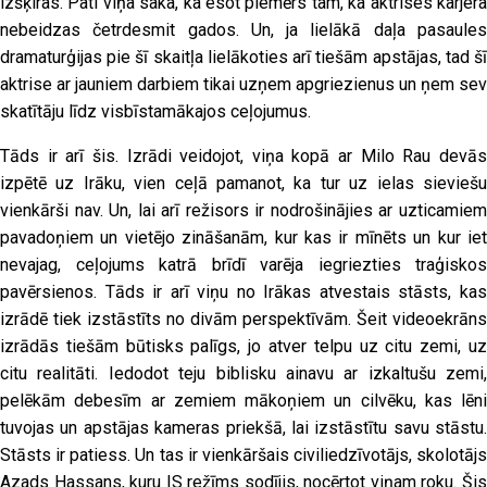
izšķiras. Pati viņa saka, ka esot piemērs tam, ka aktrises karjera
nebeidzas četrdesmit gados. Un, ja lielākā daļa pasaules
dramaturģijas pie šī skaitļa lielākoties arī tiešām apstājas, tad šī
aktrise ar jauniem darbiem tikai uzņem apgriezienus un ņem sev
skatītāju līdz visbīstamākajos ceļojumus.
Tāds ir arī šis. Izrādi veidojot, viņa kopā ar Milo Rau devās
izpētē uz Irāku, vien ceļā pamanot, ka tur uz ielas sieviešu
vienkārši nav. Un, lai arī režisors ir nodrošinājies ar uzticamiem
pavadoņiem un vietējo zināšanām, kur kas ir mīnēts un kur iet
nevajag, ceļojums katrā brīdī varēja iegriezties traģiskos
pavērsienos. Tāds ir arī viņu no Irākas atvestais stāsts, kas
izrādē tiek izstāstīts no divām perspektīvām. Šeit videoekrāns
izrādās tiešām būtisks palīgs, jo atver telpu uz citu zemi, uz
citu realitāti. Iedodot teju biblisku ainavu ar izkaltušu zemi,
pelēkām debesīm ar zemiem mākoņiem un cilvēku, kas lēni
tuvojas un apstājas kameras priekšā, lai izstāstītu savu stāstu.
Stāsts ir patiess. Un tas ir vienkāršais civiliedzīvotājs, skolotājs
Azads Hassans, kuru IS režīms sodījis, nocērtot viņam roku. Šis