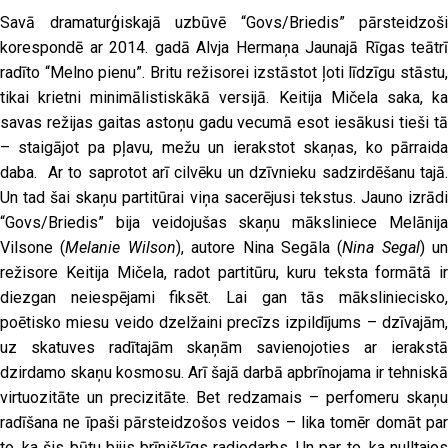
Savā dramaturģiskajā uzbūvē “Govs/Briedis” pārsteidzoši
korespondē ar 2014. gadā Alvja Hermaņa Jaunajā Rīgas teātrī
radīto “Melno pienu”. Britu režisorei izstāstot ļoti līdzīgu stāstu,
tikai krietni minimālistiskākā versijā. Keitija Mičela saka, ka
savas režijas gaitas astoņu gadu vecumā esot iesākusi tieši tā
– staigājot pa pļavu, mežu un ierakstot skaņas, ko pārraida
daba. Ar to saprotot arī cilvēku un dzīvnieku sadzirdēšanu tajā.
Un tad šai skaņu partitūrai viņa sacerējusi tekstus. Jauno izrādi
“Govs/Briedis” bija veidojušas skaņu māksliniece Melānija
Vilsone (
Melanie Wilson
), autore Nina Segāla (
Nina Segal
) un
režisore Keitija Mičela, radot partitūru, kuru teksta formātā ir
diezgan neiespējami fiksēt. Lai gan tās māksliniecisko,
poētisko miesu veido dzelžaini precīzs izpildījums – dzīvajām,
uz skatuves radītajām skaņām savienojoties ar ierakstā
dzirdamo skaņu kosmosu. Arī šajā darbā apbrīnojama ir tehniskā
virtuozitāte un precizitāte. Bet redzamais – perfomeru skaņu
radīšana ne īpaši pārsteidzošos veidos – lika tomēr domāt par
to, ka šis būtu bijis brīnišķīgs radiodarbs. Un par to, ka nulltajos