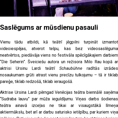
Saslēgums ar mūsdienu pasauli
Vienu tādu atbildi, kā teātrī jēgpilni turpināt izmantot
videoiespējas, atverot telpu, kas bez videosaslēguma
neatvērtos, piedāvāja viens no festivāla spēcīgākajiem darbiem
“Die Seherin”. Šveiciešu autora un režisora Milo Rau kopā ar
aktrisi Ursinu Lardi teātrī
Schaubühne
radītās izrādes
nosaukumam grūti atrast vienu precīzu tulkojumu – tā ir tiklab
pareģe, tiklab redzošā, tiklab ieraugošā.
Aktrise Ursina Lardi pērngad Venēcijas teātra biennālē saņēma
“Sudraba lauvu” par mūža ieguldījumu. Viņas darbs šodienas
teātra ainavā izceļas ne tikai ar visaugstākā līmeņa
aktiermākslu, bet arī ar darbu saturisko ietilpību, par kuriem viņa