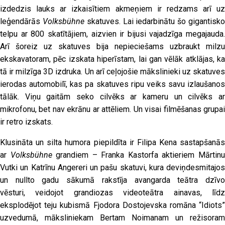
izdedzis lauks ar izkaisītiem akmeņiem ir redzams arī uz
leģendārās
Volksbühne
skatuves. Lai iedarbinātu šo gigantisk
telpu ar 800 skatītājiem, aizvien ir bijusi vajadzīga megajauda.
Arī šoreiz uz skatuves bija nepieciešams uzbraukt milzu
ekskavatoram, pēc izskata hiperīstam, lai gan vēlāk atklājas, ka
tā ir milzīga 3D izdruka. Un arī ceļojošie mākslinieki uz skatuves
ierodas automobilī, kas pa skatuves ripu veiks savu izlaušanos
tālāk. Viņu gaitām seko cilvēks ar kameru un cilvēks ar
mikrofonu, bet nav ekrānu ar attēliem. Un visai filmēšanas grupai
ir retro izskats.
Klusināta un silta humora piepildīta ir Filipa Kena sastapšanās
ar
Volksbühne
grandiem – Franka Kastorfa aktieriem Mārtin
Vutki un Katrīnu Angereri un pašu skatuvi, kura deviņdesmitajos
un nullto gadu sākumā rakstīja avangarda teātra dzīvo
vēsturi, veidojot grandiozas videoteātra ainavas, līdz
eksplodējot teju kubismā Fjodora Dostojevska romāna “Idiots”
uzvedumā, māksliniekam Bertam Noimanam un režisoram