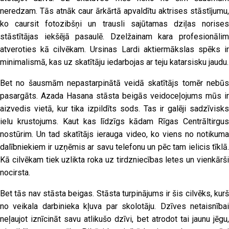
neredzam. Tās atnāk caur ārkārtā apvaldītu aktrises stāstījumu,
ko caursit fotozibšņi un trausli sajūtamas dziļas norises
stāstītājas iekšējā pasaulē. Dzelžainam kara profesionālim
atveroties kā cilvēkam. Ursinas Lardi aktiermākslas spēks ir
minimalismā, kas uz skatītāju iedarbojas ar teju katarsisku jaudu.
Bet no šausmām nepastarpinātā veidā skatītājs tomēr nebūs
pasargāts. Azada Hasana stāsta beigās veidoceļojums mūs ir
aizvedis vietā, kur tika izpildīts sods. Tas ir galēji sadzīvisks
ielu krustojums. Kaut kas līdzīgs kādam Rīgas Centrāltirgus
nostūrim. Un tad skatītājs ierauga video, ko viens no notikuma
dalībniekiem ir uzņēmis ar savu telefonu un pēc tam ielicis tīklā.
Kā cilvēkam tiek uzlikta roka uz tirdzniecības letes un vienkārši
nocirsta.
Bet tās nav stāsta beigas. Stāsta turpinājums ir šis cilvēks, kurš
no veikala darbinieka kļuva par skolotāju. Dzīves netaisnībai
neļaujot iznīcināt savu atlikušo dzīvi, bet atrodot tai jaunu jēgu,