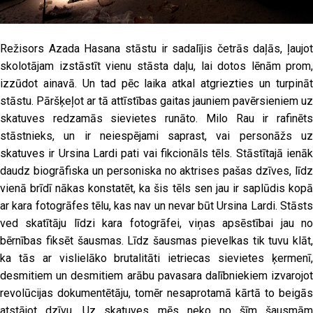
Režisors Azada Hasana stāstu ir sadalījis četrās daļās, ļaujot
skolotājam izstāstīt vienu stāsta daļu, lai dotos lēnām prom,
izzūdot ainavā. Un tad pēc laika atkal atgriezties un turpināt
stāstu. Pāršķeļot ar tā attīstības gaitas jauniem pavērsieniem uz
skatuves redzamās sievietes runāto. Milo Rau ir rafinēts
stāstnieks, un ir neiespējami saprast, vai personāžs uz
skatuves ir Ursina Lardi pati vai fikcionāls tēls. Stāstītajā ienāk
daudz biogrāfiska un personiska no aktrises pašas dzīves, līdz
vienā brīdī nākas konstatēt, ka šis tēls sen jau ir saplūdis kopā
ar kara fotogrāfes tēlu, kas nav un nevar būt Ursina Lardi. Stāsts
ved skatītāju līdzi kara fotogrāfei, viņas apsēstībai jau no
bērnības fiksēt šausmas. Līdz šausmas pievelkas tik tuvu klāt,
ka tās ar vislielāko brutalitāti ietriecas sievietes ķermenī,
desmitiem un desmitiem arābu pavasara dalībniekiem izvarojot
revolūcijas dokumentētāju, tomēr nesaprotamā kārtā to beigās
atstājot dzīvu. Uz skatuves mēs neko no šīm šausmām