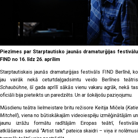
Piezīmes par Starptautisko jaunās dramaturģijas festivālu
FIND no 16. līdz 26. aprīlim
Starptautiskais jaunās dramaturģijas festivāls FIND Berlīnē, ko
jau vairāk nekā ceturtdaļgadsimtu veido Berlīnes teātris
Schaubühne
, šī gada aprīlī sākās vienu vakaru agrāk, nekā tas
oficiāli bija pieteikts un paredzēts. Un ar šokējošu paziņojumu.
Mūsdienu teātra lielmeistare britu režisore Keitija Mičela (
Katie
Mitchell
), viena no būtiskākajām videoiespēju izmēģinātājām un
jaunu izrāžu formātu radītājām Eiropas teātrī, festivāla
atklāšanas sarunā “Artist talk” pateica skaidri – viņa ir nolēmusi