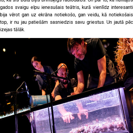
gados svaigu elpu ienesušais teātris, kurā vienlīdz interesanti
bija vērot gan uz ekrāna notiekošo, gan veidu, kā notiekošais
top, ir nu jau patiešām sasniedzis savu griestus. Un jautā pēc
izejas tālāk.