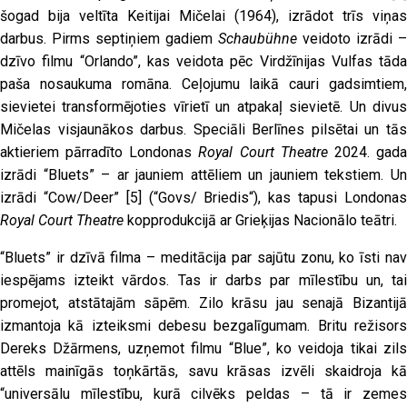
šogad bija veltīta Keitijai Mičelai (1964), izrādot trīs viņas
darbus. Pirms septiņiem gadiem
Schaubühne
veidoto izrādi –
dzīvo filmu “Orlando”, kas veidota pēc Virdžīnijas Vulfas tāda
paša nosaukuma romāna. Ceļojumu laikā cauri gadsimtiem,
sievietei transformējoties vīrietī un atpakaļ sievietē. Un divus
Mičelas visjaunākos darbus. Speciāli Berlīnes pilsētai un tās
aktieriem pārradīto Londonas
Royal Court Theatre
2024. gad
izrādi “Bluets” – ar jauniem attēliem un jauniem tekstiem. Un
izrādi “Cow/Deer”
[5]
(“Govs/ Briedis“), kas tapusi Londona
Royal Court Theatre
kopprodukcijā ar Grieķijas Nacionālo teātri.
“Bluets” ir dzīvā filma – meditācija par sajūtu zonu, ko īsti nav
iespējams izteikt vārdos. Tas ir darbs par mīlestību un, tai
promejot, atstātajām sāpēm. Zilo krāsu jau senajā Bizantijā
izmantoja kā izteiksmi debesu bezgalīgumam. Britu režisors
Dereks Džārmens, uzņemot filmu “Blue”, ko veidoja tikai zils
attēls mainīgās toņkārtās, savu krāsas izvēli skaidroja kā
“universālu mīlestību, kurā cilvēks peldas – tā ir zemes