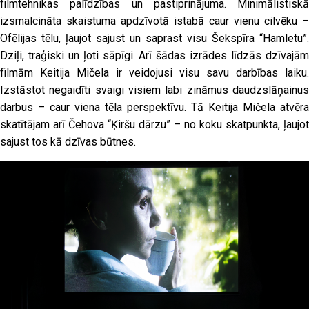
filmtehnikas palīdzības un pastiprinājuma. Minimālistiskā
izsmalcināta skaistuma apdzīvotā istabā caur vienu cilvēku –
Ofēlijas tēlu, ļaujot sajust un saprast visu Šekspīra “Hamletu”.
Dziļi, traģiski un ļoti sāpīgi. Arī šādas izrādes līdzās dzīvajām
filmām Keitija Mičela ir veidojusi visu savu darbības laiku.
Izstāstot negaidīti svaigi visiem labi zināmus daudzslāņainus
darbus – caur viena tēla perspektīvu. Tā Keitija Mičela atvēra
skatītājam arī Čehova “Ķiršu dārzu” – no koku skatpunkta, ļaujot
sajust tos kā dzīvas būtnes.