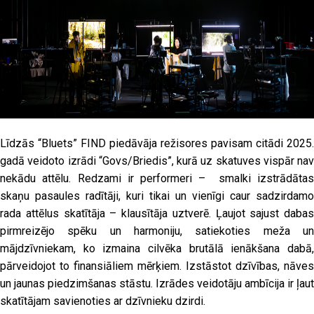
Līdzās “Bluets” FIND piedāvāja režisores pavisam citādi 2025.
gadā veidoto izrādi “Govs/Briedis”, kurā uz skatuves vispār nav
nekādu attēlu. Redzami ir performeri – smalki izstrādātas
skaņu pasaules radītāji, kuri tikai un vienīgi caur sadzirdamo
rada attēlus skatītāja – klausītāja uztverē. Ļaujot sajust dabas
pirmreizējo spēku un harmoniju, satiekoties meža un
mājdzīvniekam, ko izmaina cilvēka brutālā ienākšana dabā,
pārveidojot to finansiāliem mērķiem. Izstāstot dzīvības, nāves
un jaunas piedzimšanas stāstu. Izrādes veidotāju ambīcija ir ļaut
skatītājam savienoties ar dzīvnieku dzirdi.