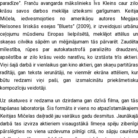
paradīze”. Franču avangarda mākslinieks Īvs Kleins caur zilo
krāsu savos darbos meklēja izteiksmi garīgumam. Keitija
Mičela, iedvesmojoties no amerikāņu autores Megijas
Nelsones liriskās esejas “Bluets” (2009), ir izveidojusi urbānu
ceļojumu mūsdienu Eiropas lielpilsētā, meklējot attēlus un
skaņas cilvēka sāpēm un mēģinājumam tās pārvarēt. Zaudēta
mīlestība, rūpes par autokatastrofā paralizēto draudzeni,
apsēstība ar zilo krāsu veido naratīvu, ko izstāsta trīs aktieri.
Viņi šajā darbā ir vienlaikus gan kino aktieri, gan skaņu partitūras
radītāji, gan teksta ierunātāji, ne vienmēr ekrāna attēliem, kur
būtu redzami viņi paši, gan izsmalcinātu priekšmetisku
kompozīciju veidotāji.
Uz skatuves ir redzama un dzirdama gan dzīvā filma, gan tās
tapšanas laboratorija. Šis formāts ir viens no atpazīstamākajiem
Keitijas Mičelas daiļradē jau vairākus gadu desmitus. Jaunākajā
darbā tas izvirza aktieriem visaugstākā līmeņa spēju zibenīgi
pārslēgties no viena uzdevuma pilnīgi citā, no sāpju caurēsta