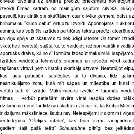
cilvēka tuvplāna uz ārkārtā precīzu priekšmetu novietojuma
izveidi filmas kadram, no mainīgām sajūtām cilvēka iekšējā
pasaulē, kas atnāk pie skatītājiem caur cilvēka ķermeni, balsi, uz
brīnumainu “kluso dabu” virtuozu izveidi. Apbrīnojama ir aktieru
atmiņa, kas spēj šīs izrādes partitūras tekstu precīzi atcerēties,
un viņu spēja uz skatuves to nekļūdīgi īstenot. Un tomēr, izrādi
skatoties, neatstāj sajūta, ka, to veidojot, režisori vairāk ir vadījis
sportisks draivs, kā no šī formāta izdabūt maksimāli iespējamo.
Izrādes veidotāju tehniskās prasmes un iespēja vērot kadra
tapšanas virtuvi ņem virsroku skatītāja uztverē. Neatstājot elpu,
kas ļautu patiešām saslēgties ar to dīvaino, līdz galam
neartikulējamo zonu, kurā mīt sāpes un mīlestība un kurai ir
veltīta pati šī izrāde. Mākslinieces izvēle – turpmāk veidot
filmas – varbūt patiešām atvērs viņai iespēju doties tālāk
dziļumā un ņemt tur līdzi arī skatītāju. Jo par to, ka Keitija Mičela
ir dziļuma māksliniece, šaubu nav. Neiespējami ir aizmirst viņas
iestudējumu “Ofēlijas istaba”, kas tapa pirms vienpadsmit
gadiem šajā pašā teātrī
Schaubühne
pilnīgi bez jelkāda