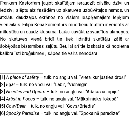
Frankam Kastorfam ļaujot skatītājam ieraudzīt cilvēku dzīvi un
iedzīvi, slēptu aiz fasādēm uz skatuves uzbūvētajos namos, un
atklātu daudzajos ekrānos no visiem iespējamajiem leņķiem
vienlaikus. Filipa Kena komentārs mūsdienu teātrim ir veidots ar
mīlestību un daudz klusuma. Laiks savākt izsvaidītos akmeņus.
No skatuves vienā brīdī tie tiek lidināti skatītāju zālē ar
šokējošas bīstamības sajūtu. Bet, lai arī tie izskatās kā nopietna
kalibra īsti bruģakmeņi, sāpes tie vairs nenodara.
[1]
A place of safety
– tulk. no angļu val. “Vieta, kur justies droši”
[2]
Egal
– tulk. no vācu val. “Labi”, “Vienalga”
[3]
Needles and Opium
– tulk. no angļu val. “Adatas un opijs”
[4]
Artist in Focus
– tulk. no angļu val. “Mākslinieks fokusā”
[5]
Cow/Deer
– tulk. no angļu val. “Govs/Briedis”
[6]
Spooky Paradise
– tulk. no angļu val. “Spokainā paradīze”