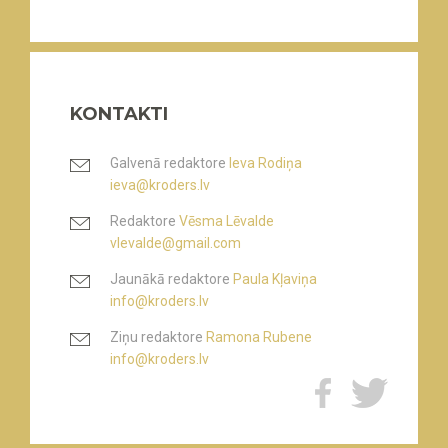
KONTAKTI
Galvenā redaktore
Ieva Rodiņa
ieva@kroders.lv
Redaktore
Vēsma Lēvalde
vlevalde@gmail.com
Jaunākā redaktore
Paula Kļaviņa
info@kroders.lv
Ziņu redaktore
Ramona Rubene
info@kroders.lv