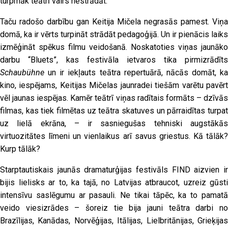
turpmāk teātrī vairs nestrādāt.
Taču radošo darbību gan Keitija Mičela negrasās pamest. Viņa
domā, ka ir vērts turpināt strādāt pedagoģijā. Un ir pienācis laiks
izmēģināt spēkus filmu veidošanā.
Noskatoties viņas jaunāko
darbu “Bluets”, kas festivāla ietvaros tika pirmizrādīts
Schaubühne
un ir iekļauts teātra repertuārā, nācās domāt, ka
kino, iespējams, Keitijas Mičelas jaunradei tiešām varētu pavērt
vēl jaunas iespējas. Kamēr teātrī viņas radītais formāts – dzīvās
filmas, kas tiek filmētas uz teātra skatuves un pārraidītas turpat
uz lielā ekrāna, – ir sasniegušas tehniski augstākās
virtuozitātes līmeni un vienlaikus arī savus griestus. Kā tālāk?
Kurp tālāk?
Starptautiskais jaunās dramaturģijas festivāls FIND aizvien ir
bijis lielisks ar to, ka tajā, no Latvijas atbraucot, uzreiz gūsti
intensīvu saslēgumu ar pasauli. Ne tikai tāpēc, ka to pamatā
veido viesizrādes – šoreiz tie bija jauni teātra darbi no
Brazīlijas, Kanādas, Norvēģijas, Itālijas, Lielbritānijas, Grieķijas