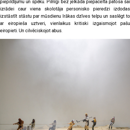
piepildījumu un spēku. Pilnīgi bez jelkāda piepacelta patosa šai
izrādei caur viena skolotāja personisko pieredzi izdodas
izstāstīt stāstu par mūsdienu Irākas dzīves telpu un saslēgt to
ar eiropieša uztveri, vienlaikus kritiski izgaismojot pašu
eiropieti. Un cilvēciskojot abus.