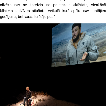
cilvēks nav ne kareivis, ne politiskais aktīvists, vienkārši
ķīlnieks sadzīves situācijai veikalā, kurā spēks nav nostājies
godīguma, bet varas turētāju pusē.