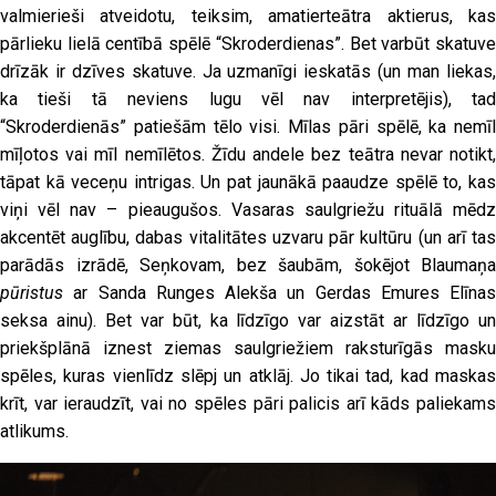
valmierieši atveidotu, teiksim, amatierteātra aktierus, kas
pārlieku lielā centībā spēlē “Skroderdienas”. Bet varbūt skatuve
drīzāk ir dzīves skatuve. Ja uzmanīgi ieskatās (un man liekas,
ka tieši tā neviens lugu vēl nav interpretējis), tad
“Skroderdienās” patiešām tēlo visi. Mīlas pāri spēlē, ka nemīl
mīļotos vai mīl nemīlētos. Žīdu andele bez teātra nevar notikt,
tāpat kā veceņu intrigas. Un pat jaunākā paaudze spēlē to, kas
viņi vēl nav – pieaugušos. Vasaras saulgriežu rituālā mēdz
akcentēt auglību, dabas vitalitātes uzvaru pār kultūru (un arī tas
parādās izrādē, Seņkovam, bez šaubām, šokējot Blaumaņa
pūristus
ar Sanda Runges Alekša un Gerdas Emures Elīnas
seksa ainu). Bet var būt, ka līdzīgo var aizstāt ar līdzīgo un
priekšplānā iznest ziemas saulgriežiem raksturīgās masku
spēles, kuras vienlīdz slēpj un atklāj. Jo tikai tad, kad maskas
krīt, var ieraudzīt, vai no spēles pāri palicis arī kāds paliekams
atlikums.