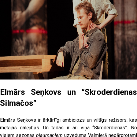
Elmārs Seņkovs un “Skroderdienas
Silmačos”
Elmārs Seņkovs ir ārkārtīgi ambiciozs un viltīgs režisors, kas
mētājas galējībās. Un tādas ir arī viņa “Skroderdienas”. No
visiem sezonas
blaumaņiem
uzvedums Valmierā nepārprotami