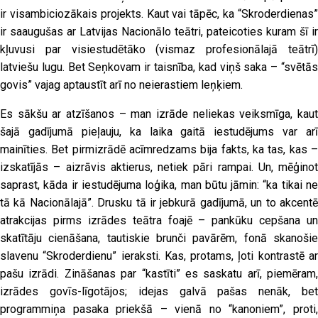
ir visambiciozākais projekts. Kaut vai tāpēc, ka “Skroderdienas”
ir saaugušas ar Latvijas Nacionālo teātri, pateicoties kuram šī ir
kļuvusi par visiestudētāko (vismaz profesionālajā teātrī)
latviešu lugu. Bet Seņkovam ir taisnība, kad viņš saka – “svētās
govis” vajag aptaustīt arī no neierastiem leņķiem.
Es sākšu ar atzīšanos – man izrāde neliekas veiksmīga, kaut
šajā gadījumā pieļauju, ka laika gaitā iestudējums var arī
mainīties. Bet pirmizrādē acīmredzams bija fakts, ka tas, kas –
izskatījās – aizrāvis aktierus, netiek pāri rampai. Un, mēģinot
saprast, kāda ir iestudējuma loģika, man būtu jāmin: “ka tikai ne
tā kā Nacionālajā”. Drusku tā ir jebkurā gadījumā, un to akcentē
atrakcijas pirms izrādes teātra foajē – pankūku cepšana un
skatītāju cienāšana, tautiskie brunči pavārēm, fonā skanošie
slavenu “Skroderdienu” ieraksti. Kas, protams, ļoti kontrastē ar
pašu izrādi. Zināšanas par “kastīti” es saskatu arī, piemēram,
izrādes govīs-līgotājos; idejas galvā pašas nenāk, bet
programmiņa pasaka priekšā – vienā no “kanoniem”, proti,