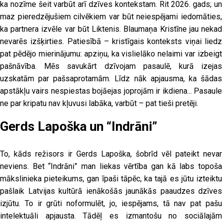
ka nozīme šeit varbūt arī dzīves kontekstam. Rit 2026. gads; un
maz pieredzējušiem cilvēkiem var būt neiespējami iedomāties,
ka partnera izvēle var būt Liktenis. Blaumaņa Kristīne jau nekad
nevarēs izšķirties. Patiesībā – kristīgais konteksts viņai liedz
pat pēdējo mierinājumu: apziņu, ka vislielāko nelaimi var izbeigt
pašnāvība. Mēs savukārt dzīvojam pasaulē, kurā izejas
uzskatām par pašsaprotamām. Līdz nāk apjausma, ka šādas
apstākļu vairs nespiestas bojāejas joprojām ir ikdiena... Pasaule
ne par kripatu nav kļuvusi labāka, varbūt – pat tieši pretēji.
Gerds Lapoška un “Indrāni”
To, kāds režisors ir Gerds Lapoška, šobrīd vēl pateikt nevar
neviens. Bet “Indrāni” man liekas vērtība gan kā labs topoša
mākslinieka pieteikums, gan īpaši tāpēc, ka tajā es jūtu izteiktu
pašlaik Latvijas kultūrā ienākošās jaunākās paaudzes dzīves
izjūtu. To ir grūti noformulēt, jo, iespējams, tā nav pat pašu
intelektuāli apjausta. Tādēļ es izmantošu no sociālajām