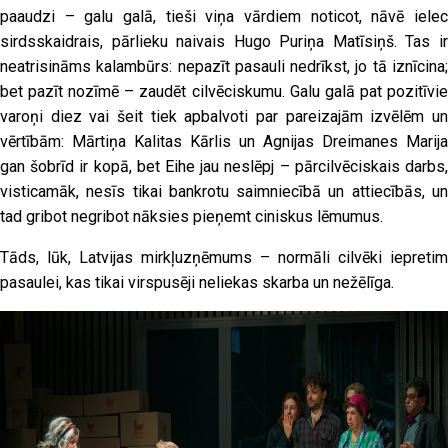
paaudzi – galu galā, tieši viņa vārdiem noticot, nāvē ielec
sirdsskaidrais, pārlieku naivais Hugo Puriņa Matīsiņš. Tas ir
neatrisināms kalambūrs: nepazīt pasauli nedrīkst, jo tā iznīcina;
bet pazīt nozīmē – zaudēt cilvēciskumu. Galu galā pat pozitīvie
varoņi diez vai šeit tiek apbalvoti par pareizajām izvēlēm un
vērtībām: Mārtiņa Kalitas Kārlis un Agnijas Dreimanes Marija
gan šobrīd ir kopā, bet Eihe jau neslēpj – pārcilvēciskais darbs,
visticamāk, nesīs tikai bankrotu saimniecībā un attiecībās, un
tad gribot negribot nāksies pieņemt ciniskus lēmumus.
Tāds, lūk, Latvijas mirkļuzņēmums – normāli cilvēki iepretim
pasaulei, kas tikai virspusēji neliekas skarba un nežēlīga.