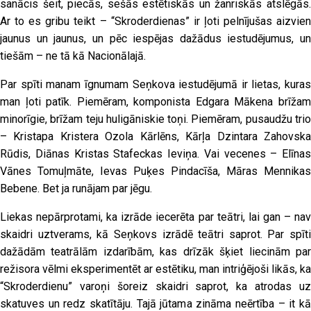
sanācis šeit, piecās, sešās estētiskās un žanriskās atslēgās.
Ar to es gribu teikt – “Skroderdienas” ir ļoti pelnījušas aizvien
jaunus un jaunus, un pēc iespējas dažādus iestudējumus, un
tiešām – ne tā kā Nacionālajā.
Par spīti manam īgnumam Seņkova iestudējumā ir lietas, kuras
man ļoti patīk. Piemēram, komponista Edgara Mākena brīžam
minorīgie, brīžam teju huligāniskie toņi. Piemēram, pusaudžu trio
– Kristapa Kristera Ozola Kārlēns, Kārļa Dzintara Zahovska
Rūdis, Diānas Kristas Stafeckas Ieviņa. Vai vecenes – Elīnas
Vānes Tomuļmāte, Ievas Puķes Pindacīša, Māras Mennikas
Bebene. Bet ja runājam par jēgu.
Liekas nepārprotami, ka izrāde iecerēta par teātri, lai gan – nav
skaidri uztverams, kā Seņkovs izrādē teātri saprot. Par spīti
dažādām teatrālām izdarībām, kas drīzāk šķiet liecinām par
režisora vēlmi eksperimentēt ar estētiku, man intriģējoši likās, ka
“Skroderdienu” varoņi šoreiz skaidri saprot, ka atrodas uz
skatuves un redz skatītāju. Tajā jūtama zināma neērtība – it kā