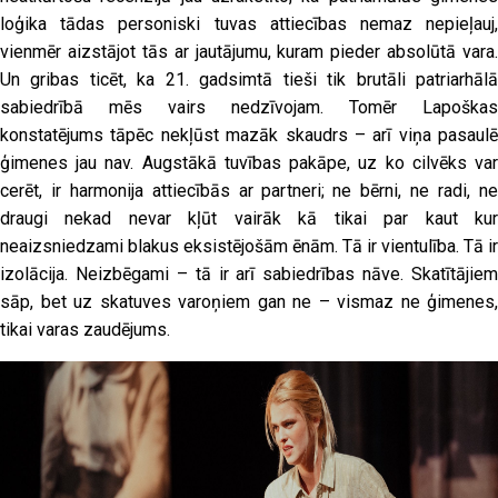
loģika tādas personiski tuvas attiecības nemaz nepieļauj,
vienmēr aizstājot tās ar jautājumu, kuram pieder absolūtā vara.
Un gribas ticēt, ka 21. gadsimtā tieši tik brutāli patriarhālā
sabiedrībā mēs vairs nedzīvojam. Tomēr Lapoškas
konstatējums tāpēc nekļūst mazāk skaudrs – arī viņa pasaulē
ģimenes jau nav. Augstākā tuvības pakāpe, uz ko cilvēks var
cerēt, ir harmonija attiecībās ar partneri; ne bērni, ne radi, ne
draugi nekad nevar kļūt vairāk kā tikai par kaut kur
neaizsniedzami blakus eksistējošām ēnām. Tā ir vientulība. Tā ir
izolācija. Neizbēgami – tā ir arī sabiedrības nāve. Skatītājiem
sāp, bet uz skatuves varoņiem gan ne – vismaz ne ģimenes,
tikai varas zaudējums.