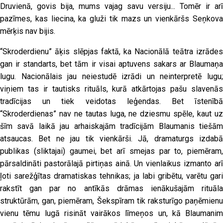
Druvienā, govis bija, mums vajag savu versiju... Tomēr ir arī
pazīmes, kas liecina, ka gluži tik mazs un vienkāršs Seņkova
mērķis nav bijis.
“Skroderdienu” āķis slēpjas faktā, ka Nacionālā teātra izrādes
gan ir standarts, bet tām ir visai aptuvens sakars ar Blaumaņa
lugu. Nacionālais jau neiestudē izrādi un neinterpretē lugu;
viņiem tas ir tautisks rituāls, kurā atkārtojas pašu slavenās
tradīcijas un tiek veidotas leģendas. Bet īstenībā
“Skroderdienas” nav ne tautas luga, ne dziesmu spēle, kaut uz
šīm savā laikā jau arhaiskajām tradīcijām Blaumanis tiešām
atsaucas. Bet ne jau tik vienkārši. Jā, dramaturgs izdabā
publikas (sliktajai) gaumei, bet arī smejas par to, piemēram,
pārsaldināti pastorālajā pirtiņas ainā. Un vienlaikus izmanto arī
ļoti sarežģītas dramatiskas tehnikas; ja labi gribētu, varētu gari
rakstīt gan par no antīkās drāmas ienākušajām rituāla
struktūrām, gan, piemēram, Šekspīram tik raksturīgo paņēmienu
vienu tēmu lugā risināt vairākos līmeņos un, kā Blaumanim