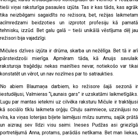
tieši viņai raksturīga pasaules izjūta. Tas ir kas tāds, kas agrāk
tika neizbēgami sagaidīts no režisora, bet, režijas laikmetam
acīmredzami beidzoties un izprotot profesiju kā pamatā
tehnisku, izzūd. Bet galu galā – tieši unikālā vēstījuma dēļ jau
režisori bija vajadzīgi.
Mičules dzīves izjūta ir drūma, skarba un nežēlīga. Bet tā ir arī
pārsteidzoši mierīga. Apmēram tāda, kā Anuijs savulaik
raksturoja traģēdiju: nekas mainīties nevar, notiekošo var tikai
konstatēt un vērot, un nav nozīmes par to satraukties.
No abiem Blaumaņa darbiem, ko režisore šajā sezonā ir
iestudējusi, Valmieras “Ļaunais gars” ir uzskatāmi laikmetīgāks.
Lugu par mantas ietekmi uz cilvēka raksturu Mičule ir traktējusi
kā sociālo tīklu laikmeta orģiju. Cīruļu saimniece, uzzinājusi no
vīra, ka viņas loterijas biļete laimējusi milzu summu, sajūk prātā
un aizrauj sev līdzi visu saimi. Ineses Pudžas asi griezīgā
portretējumā Anna, protams, parādās netīkama. Bet man liekas,