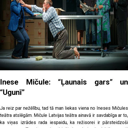
Inese Mičule: “Ļaunais gars” un
“Ugunī”
Ja reiz par nežēlību, tad tā man liekas viena no Ineses Mičules
teātra atslēgām. Mičule Latvijas teātra ainavā ir savdabīga ar to,
ka viņas izrādes rada iespaidu, ka režisorei ir pārsteidzoši