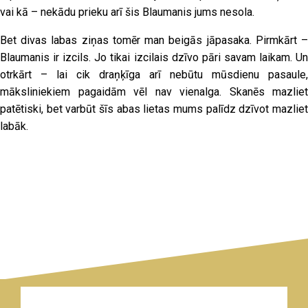
vai kā – nekādu prieku arī šis Blaumanis jums nesola.
Bet divas labas ziņas tomēr man beigās jāpasaka. Pirmkārt –
Blaumanis ir izcils. Jo tikai izcilais dzīvo pāri savam laikam. Un
otrkārt – lai cik draņķīga arī nebūtu mūsdienu pasaule,
māksliniekiem pagaidām vēl nav vienalga. Skanēs mazliet
patētiski, bet varbūt šīs abas lietas mums palīdz dzīvot mazliet
labāk.