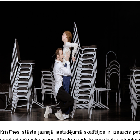
Kristīnes stāsts jaunajā iestudējumā skatītājos ir izsaucis pat
pārsteidzošu viļņošanos. Mičule izrādē konceptuāli ir atmetusi