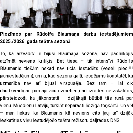
Piezīmes par Rūdolfa Blaumaņa darbu iestudējumiem
2025./2026. gada teātra sezonā
To, ka aizvadītā ir bijusi Blaumaņa sezona, nav paslinkojis
atzīmēt neviens kritiķis. Bet tiesa – tik intensīvi Rūdolfs
Blaumanis tiešām nekad nav ticis iestudēts (veseli pieci!!!
jauniestudējumi), un nu, kad sezona galā, iespējams konstatēt, ka
uzmanība nav arī bijusi virspusēja. Bez tam – lai cik
daudzveidīgas pirmajā acu uzmetienā arī izrādes neizskatītos,
pārsteidzoši, ka jākonstatē – dziļākajā būtībā tās runā par
vienu. Mūsdienu Latviju, turklāt neparasti līdzīgā toņkārtā. Un vēl
– man liekas, ka Blaumanis kā neviens cits ļauj arī dziļāk
ieskatīties viņu iestudējošo teātra režisoru daiļrades DNS.