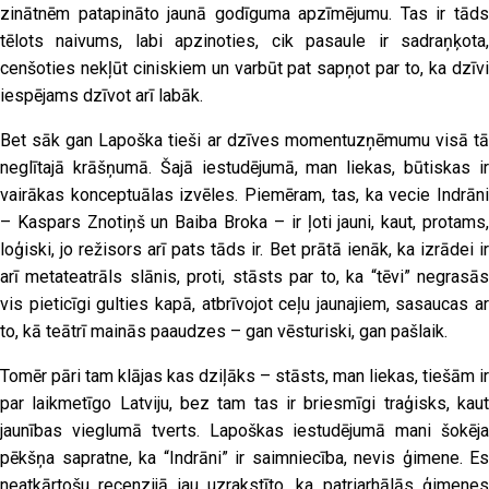
zinātnēm patapināto jaunā godīguma apzīmējumu. Tas ir tāds
tēlots naivums, labi apzinoties, cik pasaule ir sadraņķota,
cenšoties nekļūt ciniskiem un varbūt pat sapņot par to, ka dzīvi
iespējams dzīvot arī labāk.
Bet sāk gan Lapoška tieši ar dzīves momentuzņēmumu visā tā
neglītajā krāšņumā. Šajā iestudējumā, man liekas, būtiskas ir
vairākas konceptuālas izvēles. Piemēram, tas, ka vecie Indrāni
– Kaspars Znotiņš un Baiba Broka – ir ļoti jauni, kaut, protams,
loģiski, jo režisors arī pats tāds ir. Bet prātā ienāk, ka izrādei ir
arī metateatrāls slānis, proti, stāsts par to, ka “tēvi” negrasās
vis pieticīgi gulties kapā, atbrīvojot ceļu jaunajiem, sasaucas ar
to, kā teātrī mainās paaudzes – gan vēsturiski, gan pašlaik.
Tomēr pāri tam klājas kas dziļāks – stāsts, man liekas, tiešām ir
par laikmetīgo Latviju, bez tam tas ir briesmīgi traģisks, kaut
jaunības vieglumā tverts. Lapoškas iestudējumā mani šokēja
pēkšņa sapratne, ka “Indrāni” ir saimniecība, nevis ģimene. Es
neatkārtošu recenzijā jau uzrakstīto, ka patriarhālās ģimenes