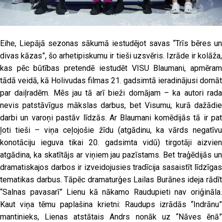
Eihe, Liepājā sezonas sākumā iestudējot savas “Trīs bēres un
divas kāzas”, šo arhetipiskumu ir tieši uzsvēris. Izrāde ir kolāža,
kas pēc būtības pretendē iestudēt VISU Blaumani, apmēram
tādā veidā, kā Holivudas filmas 21. gadsimtā ieradinājusi domāt
par daiļradēm. Mēs jau tā arī bieži domājam – ka autori rada
nevis patstāvīgus mākslas darbus, bet Visumu, kurā dažādie
darbi un varoņi pastāv līdzās. Ar Blaumani komēdijās tā ir pat
ļoti tieši – viņa ceļojošie žīdu (atgādinu, ka vārds negatīvu
konotāciju ieguva tikai 20. gadsimta vidū) tirgotāji aizvien
atgādina, ka skatītājs ar viņiem jau pazīstams. Bet traģēdijās un
dramatiskajos darbos ir izveidojusies tradīcija sasaistīt līdzīgas
tematikas darbus. Tāpēc dramaturģes Lailas Burānes ideja rādīt
“Salnas pavasarī” Lienu kā nākamo Raudupieti nav oriģināla.
Kaut viņa tēmu paplašina krietni: Raudups izrādās “Indrānu”
mantinieks, Lienas atstātais Andrs nonāk uz “Nāves ēnā”