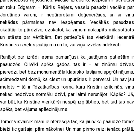
ar roku Edgaram – Kārlis Reijers, veselu paaudzi vecāks par
Jordānes varoni, ir nepārprotami deģenerējies, un ar viņu
nekādas pārmaiņas nav iespējamas. Vecākās paaudzes
skatītāji to pārdzīvo, uzskatot, ka viņiem nolaupīts mīlasstāsts
un stāsts par vērtībām. Bet patiesībā tas vienkārši iecentrē
Kristīnes izvēles jautājumu un to, vai viņa izvēlas adekvāti.
Runājot par izrādi, esmu pamanījusi, ka jautājums patiešām ir
paaudzēs. Cilvēki spēka gados, tas ir – ar zināmu dzīves
pieredzi, bet bez monumentāla klasisko lasījumu apgrūtinājuma,
acīmredzami domā, ka ciest un upurēties ir perversi. Un nav jau
melots – tā ir līdzatkarības forma, kura Kristīni iznīcinās; viņa
nekad nedzīvos normālu dzīvi, par laimi nerunājot. Kāpēc? Jā,
var būt, ka Kristīne vienkārši nespēj izglābties, bet tad tas nav
spēka, bet vājuma apliecinājums.
Tomēr visvairāk mani ieinteresēja tas, ka jaunākā paaudze tomēr
bieži tic gaišajai pāra nākotnei. Un man pirmo reizi ienāca prātā,