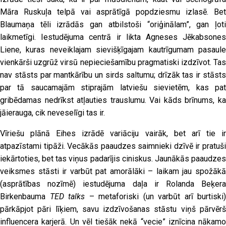
Māra Ruskuļa telpā vai asprātīgā popdziesmu izlasē. Bet
Blaumaņa tēli izrādās gan atbilstoši “oriģinālam”, gan ļoti
laikmetīgi. Iestudējuma centrā ir likta Agneses Jēkabsones
Liene, kuras neveiklajam sievišķīgajam kautrīgumam pasaule
vienkārši uzgrūž virsū nepieciešamību pragmatiski izdzīvot. Tas
nav stāsts par mantkārību un sirds saltumu; drīzāk tas ir stāsts
par tā saucamajām stiprajām latviešu sievietēm, kas pat
gribēdamas nedrīkst atļauties trauslumu. Vai kāds brīnums, ka
jāierauga, cik neveselīgi tas ir.
Vīriešu plānā Eihes izrādē variāciju vairāk, bet arī tie ir
atpazīstami tipāži. Vecākās paaudzes saimnieki dzīvē ir pratuši
iekārtoties, bet tas viņus padarījis ciniskus. Jaunākās paaudzes
veiksmes stāsti ir varbūt pat amorālāki – laikam jau spožākā
(asprātības nozīmē) iestudējuma daļa ir Rolanda Beķera
Birkenbauma
TED talks
– metaforiski (un varbūt arī burtiski)
pārkāpjot pāri līķiem, savu izdzīvošanas stāstu viņš pārvērš
influencera karjerā. Un vēl tiešāk nekā “vecie” iznīcina nākamo