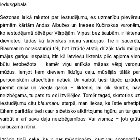
ledusgabala.
Sezonas laikā rakstot par iestudējumu, es uzmanību pievērsu
pirmām kārtām Andas Albužes un Ineses Kučinskas varonēm,
ko iestudējumā dēvē par Vērpējām. Viņas, bez šaubām, ir likteņa
dievietes, tādas kā latviskas moiru variācijas. Tie ir sacerēti,
Blaumanim neraksturīgi tēli, bet izrādē atstāj drīzāk tādu mīlīgu
mājas gariņu iespaidu, itin kā latviešu liktenis pēc apjoma vien
būtu ierobežots – kamēr viņu antīkās māsas vērpj varoņu
mūžus, lemjot tiem dieviem līdzīgu ceļu, mūsējās tālāk par
personiskām attiecībām netiek. Un varbūt tieši tāpēc izrādei
piemīt gaiša un viegla garša – liktenis, lai cik skarbs, nav
neizbēgams, tu pats to esi izvēlējies. Tomēr tagad, skatoties uz
iestudējumu citu
blaumaņu
starpā, man liekas, ka īstie arhetipi
Eihem parādās tieši caur sižetisko atkārtojuma figūru, un tur gan
varbūt ir arī sava daļa neizbēgamības. Vai vismaz – ļoti grūti
salaužama ritma.
Izrāde tieši saka, ka ir par mūsdienām, kaut vai scenogrāfa