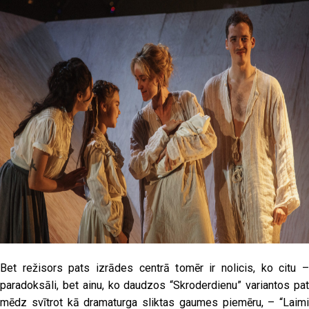
Bet režisors pats izrādes centrā tomēr ir nolicis, ko citu –
paradoksāli, bet ainu, ko daudzos “Skroderdienu” variantos pat
mēdz svītrot kā dramaturga sliktas gaumes piemēru, – “Laimi