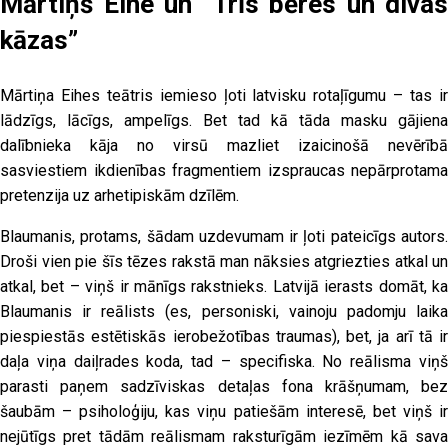
Mārtiņš Eihe un “Trīs bēres un divas
kāzas”
Mārtiņa Eihes teātris iemieso ļoti latvisku rotaļīgumu – tas ir
lādzīgs, lācīgs, ampelīgs. Bet tad kā tāda masku gājiena
dalībnieka kāja no virsū mazliet izaicinošā nevērībā
sasviestiem ikdienības fragmentiem izspraucas nepārprotama
pretenzija uz arhetipiskām dzīlēm.
Blaumanis, protams, šādam uzdevumam ir ļoti pateicīgs autors.
Droši vien pie šīs tēzes rakstā man nāksies atgriezties atkal un
atkal, bet – viņš ir mānīgs rakstnieks. Latvijā ierasts domāt, ka
Blaumanis ir reālists (es, personiski, vainoju padomju laika
piespiestās estētiskās ierobežotības traumas), bet, ja arī tā ir
daļa viņa daiļrades koda, tad – specifiska. No reālisma viņš
parasti paņem sadzīviskas detaļas fona krāšņumam, bez
šaubām – psiholoģiju, kas viņu patiešām interesē, bet viņš ir
nejūtīgs pret tādām reālismam raksturīgām iezīmēm kā sava