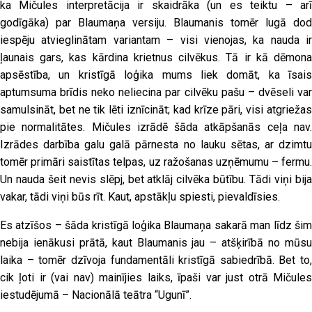
ka Mičules interpretācija ir skaidrāka (un es teiktu – arī
godīgāka) par Blaumaņa versiju. Blaumanis tomēr lugā dod
iespēju atvieglinātam variantam – visi vienojas, ka nauda ir
ļaunais gars, kas kārdina krietnus cilvēkus. Tā ir kā dēmona
apsēstība, un kristīgā loģika mums liek domāt, ka īsais
aptumsuma brīdis neko neliecina par cilvēku pašu – dvēseli var
samulsināt, bet ne tik lēti iznīcināt; kad krīze pāri, visi atgriežas
pie normalitātes. Mičules izrādē šāda atkāpšanās ceļa nav.
Izrādes darbība galu galā pārnesta no lauku sētas, ar dzimtu
tomēr primāri saistītas telpas, uz ražošanas uzņēmumu – fermu.
Un nauda šeit nevis slēpj, bet atklāj cilvēka būtību. Tādi viņi bija
vakar, tādi viņi būs rīt. Kaut, apstākļu spiesti, pievaldīsies.
Es atzīšos – šāda kristīgā loģika Blaumaņa sakarā man līdz šim
nebija ienākusi prātā, kaut Blaumanis jau – atšķirībā no mūsu
laika – tomēr dzīvoja fundamentāli kristīgā sabiedrībā. Bet to,
cik ļoti ir (vai nav) mainījies laiks, īpaši var just otrā Mičules
iestudējumā – Nacionālā teātra “Ugunī”.