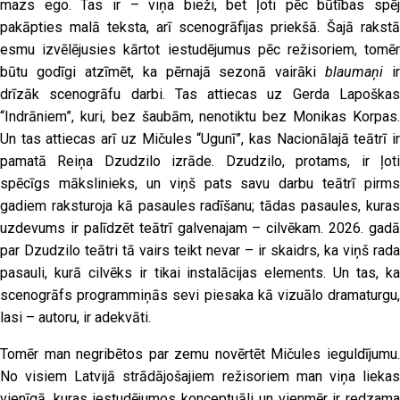
mazs ego. Tas ir – viņa bieži, bet ļoti pēc būtības spēj
pakāpties malā teksta, arī scenogrāfijas priekšā. Šajā rakstā
esmu izvēlējusies kārtot iestudējumus pēc režisoriem, tomēr
būtu godīgi atzīmēt, ka pērnajā sezonā vairāki
blaumaņi
ir
drīzāk scenogrāfu darbi. Tas attiecas uz Gerda Lapoškas
“Indrāniem”, kuri, bez šaubām, nenotiktu bez Monikas Korpas.
Un tas attiecas arī uz Mičules “Ugunī”, kas Nacionālajā teātrī ir
pamatā Reiņa Dzudzilo izrāde. Dzudzilo, protams, ir ļoti
spēcīgs mākslinieks, un viņš pats savu darbu teātrī pirms
gadiem raksturoja kā pasaules radīšanu; tādas pasaules, kuras
uzdevums ir palīdzēt teātrī galvenajam – cilvēkam. 2026. gadā
par Dzudzilo teātri tā vairs teikt nevar – ir skaidrs, ka viņš rada
pasauli, kurā cilvēks ir tikai instalācijas elements. Un tas, ka
scenogrāfs programmiņās sevi piesaka kā vizuālo dramaturgu,
lasi – autoru, ir adekvāti.
Tomēr man negribētos par zemu novērtēt Mičules ieguldījumu.
No visiem Latvijā strādājošajiem režisoriem man viņa liekas
vienīgā, kuras iestudējumos konceptuāli un vienmēr ir redzama