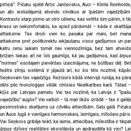
pirtiņā”. Pičuku spēlē Artis Jančevskis, Auci – Klinta Reinholde,
un abi iestudējumā atveido cilvēkus ar īpašām vajadzībām.
Kontrasts starp pirmo un otro cēlienu, kas veltīts šim pārim, ir tik
krass un nekomfortabls, ka spiež pārdomāt – kāda ir skatītāja
attieksme. Tas droši vien ko pasaka par mani, bet mana
attieksme pret politkorektu iekļaušanu visos gadījumos un par
katru cenu laikam tomēr nav viennozīmīga, bez tam atveids
brīžam liekas arī ne īsti gaumīgs, kā jau gadījumos, kad ārpus
“normas” esošajam pievēršas izaicinājuma, ne būtības dēļ. Bet
teātra zīmju sistēmā ir jājautā arī, ko šis tēls nozīmē, kāpēc
Seņkovam tas vajadzīgs. Režisors kādā intervijā runāja, ka pāra
dēls pēc hronoloģijas vēlāk cīnīsies Neatkarības karā. Tātad –
kļūs par Latvijas pamatu. Vai tas nozīmē, ka Latvija ir “īpašu
vajadzību” auglis? Vai varbūt – tā man likās izrādē – tas ir galēji
pesimistisks skatījums uz cilvēku attiecībām. Galu galā Pičuks
un Auce lugā ir vienīgais harmoniskais, laimīgais, mīlošais pāris.
Vai Seņkovs gribēja teikt, ka laime, attiecības, mīlestība ir tikpat
ārpus dzīves realitātes eksistējoša un apdraudēta kā viņi? Lai