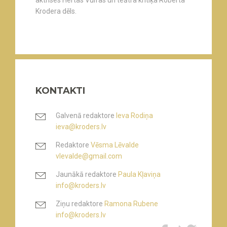
aktrises Hertas Vulfas un teātra kritiķa Roberta
Krodera dēls.
KONTAKTI
Galvenā redaktore
Ieva Rodiņa
ieva@kroders.lv
Redaktore
Vēsma Lēvalde
vlevalde@gmail.com
Jaunākā redaktore
Paula Kļaviņa
info@kroders.lv
Ziņu redaktore
Ramona Rubene
info@kroders.lv