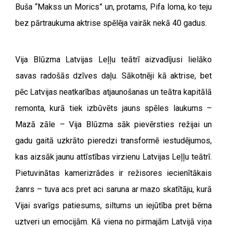
Buša “Makss un Morics” un, protams, Pifa loma, ko teju
bez pārtraukuma aktrise spēlēja vairāk nekā 40 gadus.
Vija Blūzma Latvijas Leļļu teātrī aizvadījusi lielāko
savas radošās dzīves daļu. Sākotnēji kā aktrise, bet
pēc Latvijas neatkarības atjaunošanas un teātra kapitālā
remonta, kurā tiek izbūvēts jauns spēles laukums –
Mazā zāle – Vija Blūzma sāk pievērsties režijai un
gadu gaitā uzkrāto pieredzi transformē iestudējumos,
kas aizsāk jaunu attīstības virzienu Latvijas Leļļu teātrī.
Pietuvinātas kamerizrādes ir režisores iecienītākais
žanrs – tuva acs pret aci saruna ar mazo skatītāju, kurā
Vijai svarīgs patiesums, siltums un iejūtība pret bērna
uztveri un emocijām. Kā viena no pirmajām Latvijā viņa