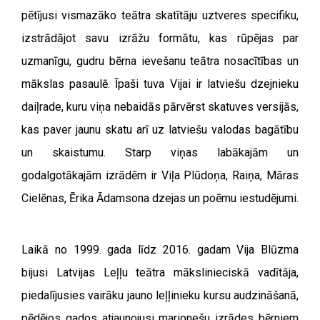
pētījusi vismazāko teātra skatītāju uztveres specifiku,
izstrādājot savu izrāžu formātu, kas rūpējas par
uzmanīgu, gudru bērna ievešanu teātra nosacītības un
mākslas pasaulē. Īpaši tuva Vijai ir latviešu dzejnieku
daiļrade, kuru viņa nebaidās pārvērst skatuves versijās,
kas paver jaunu skatu arī uz latviešu valodas bagātību
un skaistumu. Starp viņas labākajām un
godalgotākajām izrādēm ir Viļa Plūdoņa, Raiņa, Māras
Cielēnas, Ērika Ādamsona dzejas un poēmu iestudējumi.
Laikā no 1999. gada līdz 2016. gadam Vija Blūzma
bijusi Latvijas Leļļu teātra mākslinieciskā vadītāja,
piedalījusies vairāku jauno leļļinieku kursu audzināšanā,
pēdējos gados atjaunojusi marionešu izrādes bērniem