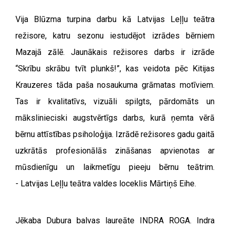
Vija Blūzma turpina darbu kā Latvijas Leļļu teātra
režisore, katru sezonu iestudējot izrādes bērniem
Mazajā zālē. Jaunākais režisores darbs ir izrāde
“Skrību skrābu tvīt plunkš!”, kas veidota pēc Kitijas
Krauzeres tāda paša nosaukuma grāmatas motīviem.
Tas ir kvalitatīvs, vizuāli spilgts, pārdomāts un
mākslinieciski augstvērtīgs darbs, kurā ņemta vērā
bērnu attīstības psiholoģija. Izrādē režisores gadu gaitā
uzkrātās profesionālās zināšanas apvienotas ar
mūsdienīgu un laikmetīgu pieeju bērnu teātrim.
-
Latvijas Leļļu teātra valdes loceklis Mārtiņš Eihe.
Jēkaba Dubura balvas laureāte INDRA ROGA.
Indra