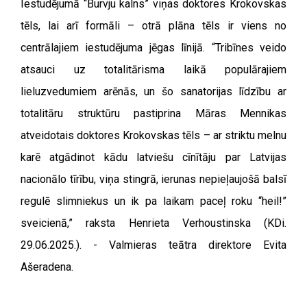
Iestudējumā “Burvju kalns” viņas doktores Krokovskas
tēls, lai arī formāli – otrā plāna tēls ir viens no
centrālajiem iestudējuma jēgas līnijā. “Tribīnes veido
atsauci uz totalitārisma laikā populārajiem
lieluzvedumiem arēnās, un šo sanatorijas līdzību ar
totalitāru struktūru pastiprina Māras Mennikas
atveidotais doktores Krokovskas tēls – ar striktu melnu
karē atgādinot kādu latviešu cīnītāju par Latvijas
nacionālo tīrību, viņa stingrā, ierunas nepieļaujošā balsī
regulē slimniekus un ik pa laikam paceļ roku “heil!”
sveicienā,” raksta Henrieta Verhoustinska (KDi.
29.06.2025.). -
Valmieras teātra direktore Evita
Ašeradena.