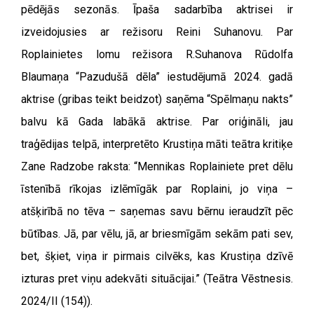
pēdējās sezonās. Īpaša sadarbība aktrisei ir
izveidojusies ar režisoru Reini Suhanovu. Par
Roplainietes lomu režisora R.Suhanova Rūdolfa
Blaumaņa “Pazudušā dēla” iestudējumā 2024. gadā
aktrise (gribas teikt beidzot) saņēma “Spēlmaņu nakts”
balvu kā Gada labākā aktrise. Par oriģināli, jau
traģēdijas telpā, interpretēto Krustiņa māti teātra kritiķe
Zane Radzobe raksta: “Mennikas Roplainiete pret dēlu
īstenībā rīkojas izlēmīgāk par Roplaini, jo viņa –
atšķirībā no tēva – saņemas savu bērnu ieraudzīt pēc
būtības. Jā, par vēlu, jā, ar briesmīgām sekām pati sev,
bet, šķiet, viņa ir pirmais cilvēks, kas Krustiņa dzīvē
izturas pret viņu adekvāti situācijai.” (Teātra Vēstnesis.
2024/II (154)).