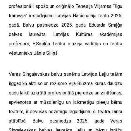
profesionāli spožo un oriģinālo Tenesija Viljamsa “Ilgu
tramvaja” iestudējumu Latvijas Nacionālajā teātrī 2025.
gadā. Balvu pasniedza 2025. gada Eduarda Smiļģa
balvas laureāts, Latvijas Kultūras akadēmijas
profesors, E.Smiļģa Teātra muzeja vadītājs un teātra
vēsturnieks Jānis Siliņš.
Veras Singajevskas balvu saņēma Latvijas Leļļu teātra
ilggadējā aktrise un režisore Vija Blūzma, kuras daudzu
gadu laikā uzkrātā profesionālā pieredze un zināšanas,
apvienotas ar mūsdienīgu un laikmetīgu pieeju bērnu
teātrim, ir devušas nozīmīgu ieguldījumu šī teātra žanra
attīstībā. Balvu pasniedza 2025. gada Veras
Singajevskas balvas laureāts, leļļu un bērnu izrāžu