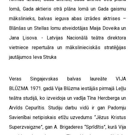
lomā, Gada aktieris otrā plāna lomā un Gada gaismu
mākslinieks, balvas ieguva abas izrādes aktrises –
Blānšas un Stellas lomu atveidotājas Maija Doveika un
Jana Ļisova. -
Latvijas Nacionālā teātra direktora
vietniece repertuāra un mākslinieciskās stratēģijas
jautājumos Ieva Struka
Veras Singajevskas balvas laureāte VIJA
BLŪZMA.
1971. gadā Vija Blūzma iestājās pirmajā Leļļu
teātra studijā, ko izveidoja un vadīja Tīna Hercberga un
Arvīds Cepurītis. Studiju darbu vidū ir gan Padomju
Savienībai netipiskais etīžu uzvedums “Jēzus Kristus
Superzvaigzne”, gan A. Brigaderes “Sprīdītis”, kurā Vija