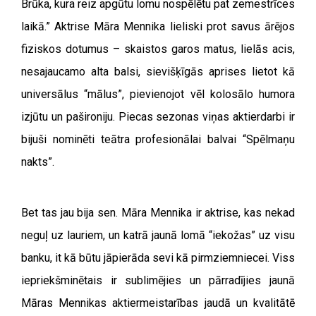
Brūka, kura reiz apgūtu lomu nospēlētu pat zemestrīces
laikā.” Aktrise Māra Mennika lieliski prot savus ārējos
fiziskos dotumus – skaistos garos matus, lielās acis,
nesajaucamo alta balsi, sievišķīgās aprises lietot kā
universālus “mālus”, pievienojot vēl kolosālo humora
izjūtu un pašironiju. Piecas sezonas viņas aktierdarbi ir
bijuši nominēti teātra profesionālai balvai “Spēlmaņu
nakts”.
Bet tas jau bija sen. Māra Mennika ir aktrise, kas nekad
neguļ uz lauriem, un katrā jaunā lomā “iekožas” uz visu
banku, it kā būtu jāpierāda sevi kā pirmziemniecei. Viss
iepriekšminētais ir sublimējies un pārradījies jaunā
Māras Mennikas aktiermeistarības jaudā un kvalitātē