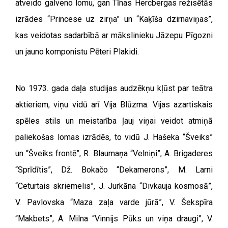
atveido galveno lomu, gan Tīnas Hercbergas režisētās
izrādes “Princese uz zirņa” un “Kaķīša dzirnaviņas”,
kas veidotas sadarbībā ar mākslinieku Jāzepu Pīgozni
un jauno komponistu Pēteri Plakidi.
No 1973. gada daļa studijas audzēkņu kļūst par teātra
aktieriem, viņu vidū arī Vija Blūzma. Vijas azartiskais
spēles stils un meistarība ļauj viņai veidot atmiņā
paliekošas lomas izrādēs, to vidū J. Hašeka “Šveiks”
un “Šveiks frontē”, R. Blaumaņa “Velniņi”, A. Brigaderes
“Sprīdītis”, Dž. Bokačo “Dekamerons”, M. Larni
“Ceturtais skriemelis”, J. Jurkāna “Divkauja kosmosā”,
V. Pavlovska “Maza zaļa varde jūrā”, V. Šekspīra
“Makbets”, A. Milna “Vinnijs Pūks un viņa draugi”, V.