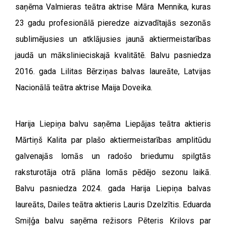
saņēma Valmieras teātra aktrise Māra Mennika, kuras
23 gadu profesionālā pieredze aizvadītajās sezonās
sublimējusies un atklājusies jaunā aktiermeistarības
jaudā un mākslinieciskajā kvalitātē. Balvu pasniedza
2016. gada Lilitas Bērziņas balvas laureāte, Latvijas
Nacionālā teātra aktrise Maija Doveika.
Harija Liepiņa balvu saņēma Liepājas teātra aktieris
Mārtiņš Kalita par plašo aktiermeistarības amplitūdu
galvenajās lomās un radošo briedumu spilgtās
raksturotāja otrā plāna lomās pēdējo sezonu laikā.
Balvu pasniedza 2024. gada Harija Liepiņa balvas
laureāts, Dailes teātra aktieris Lauris Dzelzītis.
Eduarda
Smiļģa balvu saņēma režisors Pēteris Krilovs par