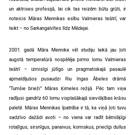
un aktrises profesijā, lai cik tas reizēm būtu grūti, ir
noteicis Māras Mennikas esību Valmieras teātrī, var
teikt – no Sarkangalvītes līdz Mēdejai.
2001. gadā Māra Mennika vēl studiju laikā jau ļoti
augstā temperatūrā nospēlēja pirmo lomu Valmieras
teātrī – izmisīgi jūtīgo un pragmatiskajā pasaulē
apmaldījušos pusaudzi Riu Ingas Ābeles drāmā
“Tumšie brieži” Māras Ķimeles režijā. Pēc tam viņa
radījusi gandrīz 60 lomu visplašākajā sievišķības krāsu
paletē. Māras Mennikas īpatnība ir tā, ka viņā ļoti tuvu
sadzīvo dažādi avoti – no viena var radīt bērnišķīgi
rotaļīgus, sirsnīgus, panaivus, komiskus, priecīgi dullus