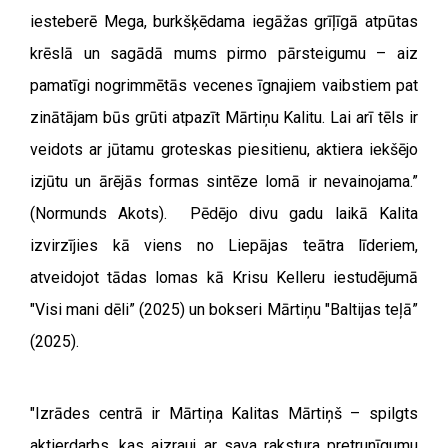
iesteberē Mega, burkšķēdama iegāžas grīļīgā atpūtas
krēslā un sagādā mums pirmo pārsteigumu – aiz
pamatīgi nogrimmētās vecenes īgnajiem vaibstiem pat
zinātājam būs grūti atpazīt Mārtiņu Kalitu. Lai arī tēls ir
veidots ar jūtamu groteskas piesitienu, aktiera iekšējo
izjūtu un ārējās formas sintēze lomā ir nevainojama.”
(Normunds Akots).
Pēdējo divu gadu laikā Kalita
izvirzījies kā viens no Liepājas teātra līderiem,
atveidojot tādas lomas kā Krisu Kelleru iestudējumā
"Visi mani dēli” (2025) un bokseri Mārtiņu "Baltijas teļā”
(2025).
"Izrādes centrā ir Mārtiņa Kalitas Mārtiņš – spilgts
aktierdarbs, kas aizrauj ar sava rakstura pretrunīgumu