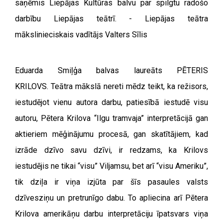
saņēmis Liepājas Kultūras balvu par spilgtu radošo
darbību Liepājas teātrī. -
Liepājas teātra
mākslinieciskais vadītājs Valters Sīlis
Eduarda Smiļģa balvas laureāts PĒTERIS
KRILOVS.
Teātra mākslā nereti mēdz teikt, ka režisors,
iestudējot vienu autora darbu, patiesībā iestudē visu
autoru, Pētera Krilova “Ilgu tramvaja” interpretācijā gan
aktieriem mēģinājumu procesā, gan skatītājiem, kad
izrāde dzīvo savu dzīvi, ir redzams, ka Krilovs
iestudējis ne tikai “visu” Viljamsu, bet arī “visu Ameriku”,
tik dziļa ir viņa izjūta par šīs pasaules valsts
dzīvesziņu un pretrunīgo dabu. To apliecina arī Pētera
Krilova amerikāņu darbu interpretāciju īpatsvars viņa