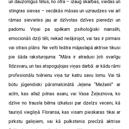
un dauzonīgus tēlus, no otra – izaug skarbas, viedas un
stingras sievas – vecākās māsas un uzraudzes vai arī
rāmas sievietes jau ar dzīvotas dzīves pieredzi un
padomu. Viņai pa spēkam psiholoģiski niansēti,
emocionāli dziļi tēli, nekad nešķirojot, vai tas ir pirmais
vai otrais plāns. Ne velti teātra mājaslapā aktrise tikusi
pie šāda raksturojuma: “Māra ir atradusi ļoti svarīgu
līdzsvaru, un tas atspoguļojas viņas darbā: ar kādu rāmi
profesionālu tvērienu viņa tur katru savu lomu. Vai tā
būtu jūgendiski pārsmalcinātā Jeļena “Mežainī” ar
acīm, kas allaž pilnas asaru, vai Vasa Žeļeznova, ko
dzīve no trausla bērna izkalusi par dzelzs veceni, kā
tauriņš viegliņā Floransa, kas visam pieskaras tikai ar
pirkstu galiņiem, vai kā pulkstenis precīzā aktrise