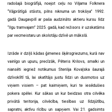
radošajā biogrāfijā, noejot ceļu no Viljama Folknera
“Vājprātīgā stāsts, pilns niknuma un trokšņa” 1992.
gadā Daugavpilī ar paša audzināto aktieru kursu līdz
“Ilgu tramvajam” 2025. gadā, kad režisors ir uzskatāms
par vecmeistaru un skolotāju dzīvē un mākslā.
Izrāde ir dziļš kādas ģimenes šķērsgriezums, kurā nav
vainīgo un upuru, precīzāk, Pēteris Krilovs, smalki un
niansēti iegriež notikumus Stenlija Kovaļska šaurajā
dzīvoklītī tā, lai skatītājs justu līdzi un dusmotos uz
viņiem visiem – pat kaimiņiem, kuri te iesēdušies
pokera spēlei. Kur sākas un kur beidzas otra cilvēka
privātā teritorija, cilvēcība, tiesības uz līdzjūtību,
sapratni, aktīvu rīcību un sapņiem. Vai 21. gadsimts