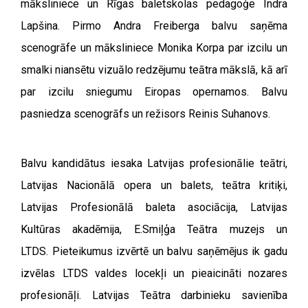
māksliniece un Rīgas baletskolas pedagoģe Indra
Lapšina.
Pirmo Andra Freiberga balvu saņēma
scenogrāfe un māksliniece Monika Korpa par izcilu un
smalki niansētu vizuālo redzējumu teātra mākslā, kā arī
par izcilu sniegumu Eiropas opernamos. Balvu
pasniedza scenogrāfs un režisors Reinis Suhanovs.
Balvu kandidātus iesaka Latvijas profesionālie teātri,
Latvijas Nacionālā opera un balets, teātra kritiķi,
Latvijas Profesionālā baleta asociācija, Latvijas
Kultūras akadēmija, E.Smiļģa Teātra muzejs un
LTDS.
Pieteikumus izvērtē un balvu saņēmējus ik gadu
izvēlas LTDS valdes locekļi un pieaicināti nozares
profesionāļi.
Latvijas Teātra darbinieku savienība