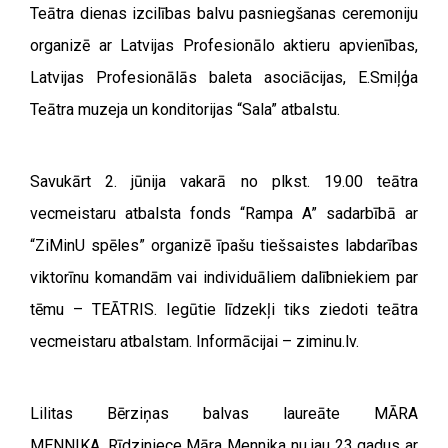
Teātra dienas izcilības balvu pasniegšanas ceremoniju
organizē ar Latvijas Profesionālo aktieru apvienības,
Latvijas Profesionālās baleta asociācijas, E.Smiļģa
Teātra muzeja un konditorijas “Sala” atbalstu.
Savukārt 2. jūnija vakarā no plkst. 19.00 teātra
vecmeistaru atbalsta fonds “Rampa A” sadarbībā ar
“ZiMinU spēles” organizē īpašu tiešsaistes labdarības
viktorīnu komandām vai individuāliem dalībniekiem par
tēmu – TEĀTRIS. Iegūtie līdzekļi tiks ziedoti teātra
vecmeistaru atbalstam. Informācijai – ziminu.lv.
Lilitas Bērziņas balvas laureāte MĀRA
MENNIKA.
Rīdziniece Māra Mennika nu jau 23 gadus ar