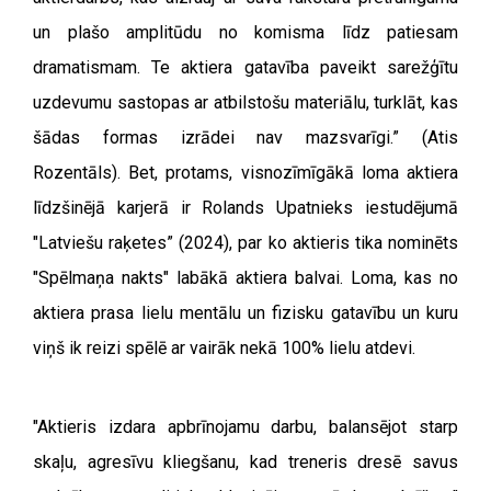
un plašo amplitūdu no komisma līdz patiesam
dramatismam. Te aktiera gatavība paveikt sarežģītu
uzdevumu sastopas ar atbilstošu materiālu, turklāt, kas
šādas formas izrādei nav mazsvarīgi.” (Atis
Rozentāls).
Bet, protams, visnozīmīgākā loma aktiera
līdzšinējā karjerā ir Rolands Upatnieks iestudējumā
"Latviešu raķetes” (2024), par ko aktieris tika nominēts
"Spēlmaņa nakts" labākā aktiera balvai. Loma, kas no
aktiera prasa lielu mentālu un fizisku gatavību un kuru
viņš ik reizi spēlē ar vairāk nekā 100% lielu atdevi.
"Aktieris izdara apbrīnojamu darbu, balansējot starp
skaļu, agresīvu kliegšanu, kad treneris dresē savus