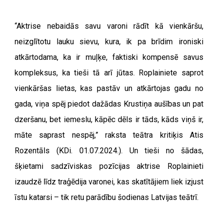
“Aktrise nebaidās savu varoni rādīt kā vienkāršu,
neizglītotu lauku sievu, kura, ik pa brīdim ironiski
atkārtodama, ka ir muļķe, faktiski kompensē savus
kompleksus, ka tieši tā arī jūtas. Roplainiete saprot
vienkāršas lietas, kas pastāv un atkārtojas gadu no
gada, viņa spēj piedot dažādas Krustiņa aušības un pat
dzeršanu, bet iemeslu, kāpēc dēls ir tāds, kāds viņš ir,
māte saprast nespēj,” raksta teātra kritiķis Atis
Rozentāls (KDi. 01.07.2024.). Un tieši no šādas,
šķietami sadzīviskas pozīcijas aktrise Roplainieti
izaudzē līdz traģēdija varonei, kas skatītājiem liek izjust
īstu katarsi – tik retu parādību šodienas Latvijas teātrī.