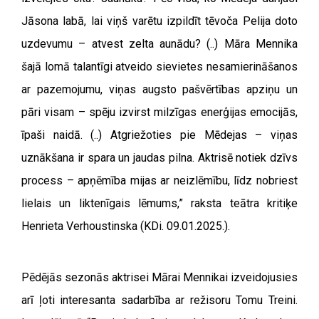
Jāsona labā, lai viņš varētu izpildīt tēvoča Pelija doto
uzdevumu – atvest zelta aunādu? (..) Māra Mennika
šajā lomā talantīgi atveido sievietes nesamierināšanos
ar pazemojumu, viņas augsto pašvērtības apziņu un
pāri visam – spēju izvirst milzīgas enerģijas emocijās,
īpaši naidā. (..) Atgriežoties pie Mēdejas – viņas
uznākšana ir spara un jaudas pilna. Aktrisē notiek dzīvs
process – apņēmība mijas ar neizlēmību, līdz nobriest
lielais un liktenīgais lēmums,” raksta teātra kritiķe
Henrieta Verhoustinska (KDi. 09.01.2025.).
Pēdējās sezonās aktrisei Mārai Mennikai izveidojusies
arī ļoti interesanta sadarbība ar režisoru Tomu Treini.