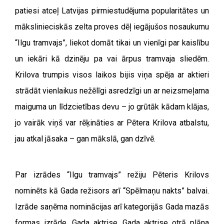
patiesi atceļ Latvijas pirmiestudējuma popularitātes un
mākslinieciskās zelta proves dēļ iegājušos nosaukumu
“Ilgu tramvajs”, liekot domāt tikai un vienīgi par kaislību
un iekāri kā dzinēju pa vai ārpus tramvaja sliedēm.
Krilova trumpis visos laikos bijis viņa spēja ar aktieri
strādāt vienlaikus nežēlīgi asredzīgi un ar neizsmeļama
maiguma un līdzcietības devu – jo grūtāk kādam klājas,
jo vairāk viņš var rēķināties ar Pētera Krilova atbalstu,
jau atkal jāsaka – gan mākslā, gan dzīvē.
Par izrādes “Ilgu tramvajs” režiju Pēteris Krilovs
nominēts kā Gada režisors arī “Spēlmaņu nakts” balvai.
Izrāde saņēma nominācijas arī kategorijās Gada mazās
formas izrāde, Gada aktrise, Gada aktrise otrā plāna