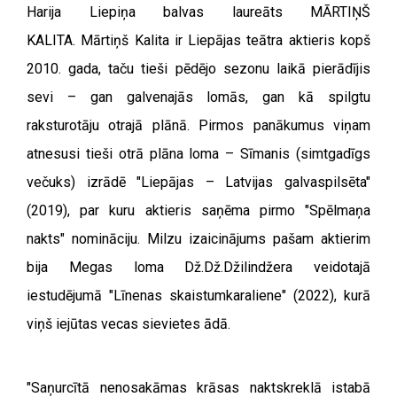
Harija Liepiņa balvas laureāts MĀRTIŅŠ
KALITA.
Mārtiņš Kalita ir Liepājas teātra aktieris kopš
2010. gada, taču tieši pēdējo sezonu laikā pierādījis
sevi – gan galvenajās lomās, gan kā spilgtu
raksturotāju otrajā plānā. Pirmos panākumus viņam
atnesusi tieši otrā plāna loma – Sīmanis (simtgadīgs
večuks) izrādē "Liepājas – Latvijas galvaspilsēta"
(2019), par kuru aktieris saņēma pirmo "Spēlmaņa
nakts" nomināciju.
Milzu izaicinājums pašam aktierim
bija Megas loma Dž.Dž.Džilindžera veidotajā
iestudējumā "Līnenas skaistumkaraliene" (2022), kurā
viņš iejūtas vecas sievietes ādā.
"Saņurcītā nenosakāmas krāsas naktskreklā istabā