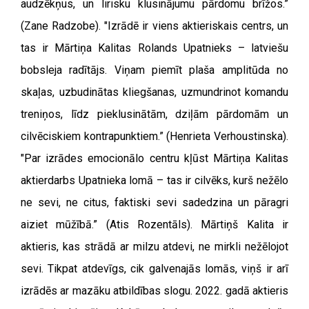
audzēkņus, un lirisku klusinājumu pārdomu brīžos.”
(Zane Radzobe). "Izrādē ir viens aktieriskais centrs, un
tas ir Mārtiņa Kalitas Rolands Upatnieks – latviešu
bobsleja radītājs. Viņam piemīt plaša amplitūda no
skaļas, uzbudinātas kliegšanas, uzmundrinot komandu
treniņos, līdz pieklusinātām, dziļām pārdomām un
cilvēciskiem kontrapunktiem.” (Henrieta Verhoustinska).
"Par izrādes emocionālo centru kļūst Mārtiņa Kalitas
aktierdarbs Upatnieka lomā – tas ir cilvēks, kurš nežēlo
ne sevi, ne citus, faktiski sevi sadedzina un pāragri
aiziet mūžībā.” (Atis Rozentāls).
Mārtiņš Kalita ir
aktieris, kas strādā ar milzu atdevi, ne mirkli nežēlojot
sevi. Tikpat atdevīgs, cik galvenajās lomās, viņš ir arī
izrādēs ar mazāku atbildības slogu. 2022. gadā aktieris