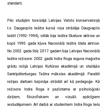
standarti.
Pēc studijām toreizējā Latvijas Valsts konservatorijā
t.s. Daugavpils teātra kursā viņa strādāja Daugvapils
teātrī (1992-1994), vēlāk bija teātra Skatuve aktrise un
kopš 1995. gada kļuva Nacionālā teātra štata aktrise.
No 2002. gada līdz 2017. gadam bija Latvijas Nacionālā
teātra režisore.
2002. gadā Indra Roga ieguva maģistra
grādu režijā Latvijas Kultūras akadēmijā un stažējās
Sanktpēterburgas Teātra mākslas akadēmijā. Paralēli
režijas darbam turpināja strādāt arī kā pedagoģe. Kā
režisore Indra Roga ir pazīstama ar psiholoģiski
dziļiem, filozofiskiem un vizuāli spēcīgiem
iestudējumiem. Arī darbā ar studentiem Indra Roga lielu