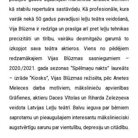
kā stabilu repertuāra sastāvdaļu. Kā profesionāle, kura
vairāk nekā 50 gadus pavadījusi leļļu teātra veidošanā,
Vija Blūzma ir redzīga un prasīga arī pret leļļu tehnikas
precizitāti un tīrību, vairāku desmitgažu garumā to
izkopjot sava teātra aktieros.
Viens no pēdējiem
redzamākajiem Vijas Blūzmas sasniegumiem –
2020./2021. gada sezonas “Spēlmaņu nakts” laureāts
– izrāde “Kiosks”, Vijas Blūzmas režisēta, pēc Anetes
Meleces darba motīviem, mākslinieču apvienības
Grāfienes, aktieru Daces Vītolas un Riharda Zelezņeva
veidota Latvijas Leļļu teātrī. Balvu ieguva par bērniem
saprotamu un pieaugušajiem interesantu mākslinieciski
augstvērtīgu sarunu par vientulību, depresiju un citādību.