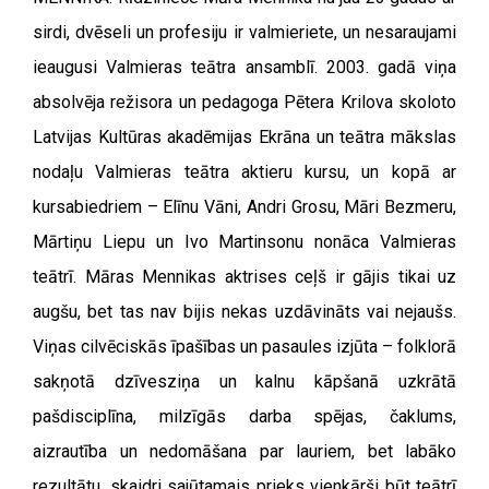
sirdi, dvēseli un profesiju ir valmieriete, un nesaraujami
ieaugusi Valmieras teātra ansamblī.
2003. gadā viņa
absolvēja režisora un pedagoga Pētera Krilova skoloto
Latvijas Kultūras akadēmijas Ekrāna un teātra mākslas
nodaļu Valmieras teātra aktieru kursu, un kopā ar
kursabiedriem – Elīnu Vāni, Andri Grosu, Māri Bezmeru,
Mārtiņu Liepu un Ivo Martinsonu nonāca Valmieras
teātrī.
Māras Mennikas aktrises ceļš ir gājis tikai uz
augšu, bet tas nav bijis nekas uzdāvināts vai nejaušs.
Viņas cilvēciskās īpašības un pasaules izjūta – folklorā
sakņotā dzīvesziņa un kalnu kāpšanā uzkrātā
pašdisciplīna, milzīgās darba spējas, čaklums,
aizrautība un nedomāšana par lauriem, bet labāko
rezultātu, skaidri sajūtamais prieks vienkārši būt teātrī