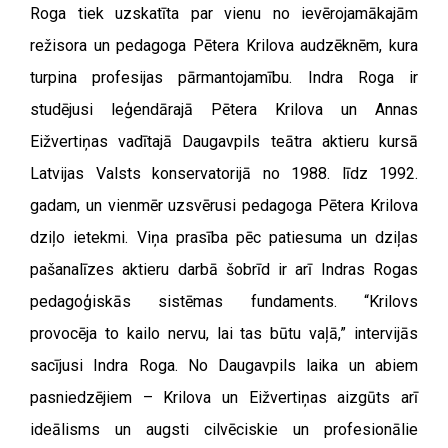
Roga tiek uzskatīta par vienu no ievērojamākajām
režisora un pedagoga Pētera Krilova audzēknēm, kura
turpina profesijas pārmantojamību. Indra Roga ir
studējusi leģendārajā Pētera Krilova un Annas
Eižvertiņas vadītajā Daugavpils teātra aktieru kursā
Latvijas Valsts konservatorijā no 1988. līdz 1992.
gadam, un vienmēr uzsvērusi pedagoga Pētera Krilova
dziļo ietekmi. Viņa prasība pēc patiesuma un dziļas
pašanalīzes aktieru darbā šobrīd ir arī Indras Rogas
pedagoģiskās sistēmas fundaments. “Krilovs
provocēja to kailo nervu, lai tas būtu vaļā,” intervijās
sacījusi Indra Roga. No Daugavpils laika un abiem
pasniedzējiem – Krilova un Eižvertiņas aizgūts arī
ideālisms un augsti cilvēciskie un profesionālie