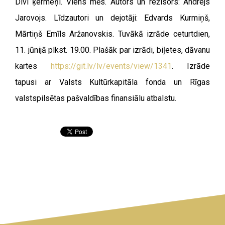
Divi ķermeņi. Viens mēs. Autors un režisors: Andrejs
Jarovojs. Līdzautori un dejotāji: Edvards Kurmiņš,
Mārtiņš Emīls Aržanovskis. Tuvākā izrāde ceturtdien,
11. jūnijā plkst. 19.00. Plašāk par izrādi, biļetes, dāvanu
kartes
https://git.lv/lv/events/view/1341
. Izrāde
tapusi ar Valsts Kultūrkapitāla fonda un Rīgas
valstspilsētas pašvaldības finansiālu atbalstu.