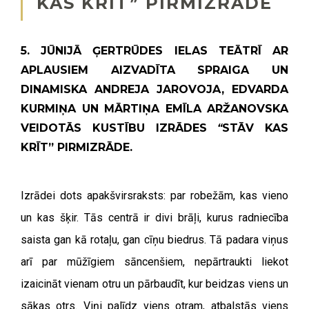
KAS KRĪT” PIRMIZRĀDE
5. JŪNIJĀ ĢERTRŪDES IELAS TEĀTRĪ AR
APLAUSIEM AIZVADĪTA SPRAIGA UN
DINAMISKA ANDREJA JAROVOJA, EDVARDA
KURMIŅA UN MĀRTIŅA EMĪLA ARŽANOVSKA
VEIDOTĀS KUSTĪBU IZRĀDES
“
STĀV KAS
KRĪT” PIRMIZRĀDE.
Izrādei dots apakšvirsraksts: par robežām, kas vieno
un kas šķir. Tās centrā ir divi brāļi, kurus radniecība
saista gan kā rotaļu, gan cīņu biedrus. Tā padara viņus
arī par mūžīgiem sāncenšiem, nepārtraukti liekot
izaicināt vienam otru un pārbaudīt, kur beidzas viens un
sākas otrs. Viņi palīdz viens otram, atbalstās viens