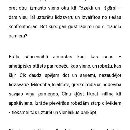
pret otru, izmanto viens otru kā līdzekli un šķērsli -
dara visu, lai uzturētu līdzsvaru un izvairītos no tiešas
konfrontācijas. Bet kurš gan gūst labumu no šī trauslā
pamiera?
Brāļu sāncensībā atmostas kaut kas sens –
arhetipisks stāsts par robežu, kas vieno, un robežu, kas
šķir. Cik daudz spējam dot un saņemt, nezaudējot
līdzsvaru? Mīlestība, lojalitāte, greizsirdība un nodevība
savijas viņu ķermeņos. Cīņa kļūst tikpat intīma kā
apskāviens. Izrāde pievēršas robežām starp cilvēkiem
- tieksmei tās uzturēt un vienlaikus pārkāpt.