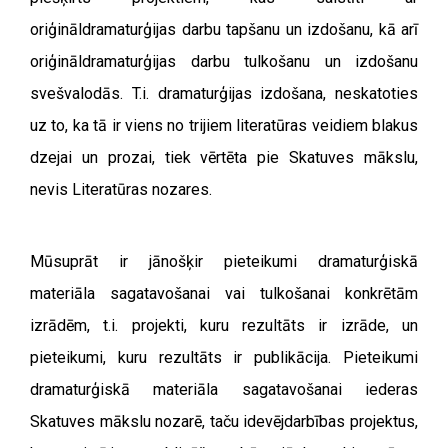
oriģināldramaturģijas darbu tapšanu un izdošanu, kā arī
oriģināldramaturģijas darbu tulkošanu un izdošanu
svešvalodās. T.i. dramaturģijas izdošana, neskatoties
uz to, ka tā ir viens no trijiem literatūras veidiem blakus
dzejai un prozai, tiek vērtēta pie Skatuves mākslu,
nevis Literatūras nozares.
Mūsuprāt ir jānošķir pieteikumi dramaturģiskā
materiāla sagatavošanai vai tulkošanai konkrētām
izrādēm, t.i. projekti, kuru rezultāts ir izrāde, un
pieteikumi, kuru rezultāts ir publikācija. Pieteikumi
dramaturģiskā materiāla sagatavošanai iederas
Skatuves mākslu nozarē, taču idevējdarbības projektus,