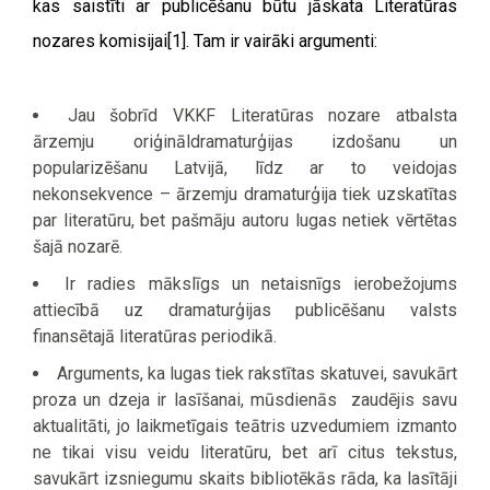
kas saistīti ar publicēšanu būtu jāskata Literatūras
nozares komisijai[1]. Tam ir vairāki argumenti:
Jau šobrīd VKKF Literatūras nozare atbalsta
ārzemju oriģināldramaturģijas izdošanu un
popularizēšanu Latvijā, līdz ar to veidojas
nekonsekvence – ārzemju dramaturģija tiek uzskatītas
par literatūru, bet pašmāju autoru lugas netiek vērtētas
šajā nozarē.
Ir radies mākslīgs un netaisnīgs ierobežojums
attiecībā uz dramaturģijas publicēšanu valsts
finansētajā literatūras periodikā.
Arguments, ka lugas tiek rakstītas skatuvei, savukārt
proza un dzeja ir lasīšanai, mūsdienās zaudējis savu
aktualitāti, jo laikmetīgais teātris uzvedumiem izmanto
ne tikai visu veidu literatūru, bet arī citus tekstus,
savukārt izsniegumu skaits bibliotēkās rāda, ka lasītāji