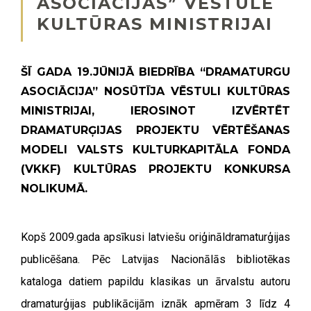
ASOCIĀCIJAS” VĒSTULE
KULTŪRAS MINISTRIJAI
ŠĪ GADA 19.JŪNIJĀ BIEDRĪBA “DRAMATURGU
ASOCIĀCIJA” NOSŪTĪJA VĒSTULI KULTŪRAS
MINISTRIJAI, IEROSINOT IZVĒRTĒT
DRAMATURĢIJAS PROJEKTU VĒRTĒŠANAS
MODELI VALSTS KULTURKAPITĀLA FONDA
(VKKF) KULTŪRAS PROJEKTU KONKURSA
NOLIKUMĀ.
Kopš 2009.gada apsīkusi latviešu oriģināldramaturģijas
publicēšana. Pēc Latvijas Nacionālās bibliotēkas
kataloga datiem papildu klasikas un ārvalstu autoru
dramaturģijas publikācijām iznāk apmēram 3 līdz 4