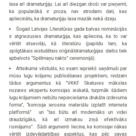
lasa arī dramaturģiju. Lai arī diezgan droši var pieņemt,
ka popularākā ir proza, nav atrodami dati, kas
apliecinātu, ka dramaturģiju lasa mazāk nekā dzeju.
Šogad Latvijas Literatūras gada balvas nominācijās
ir atgriezusies dramaturģija, kas apliecina, ka to var
vērtēt atsevišķi, kā literatūru (papildu tam, ka
spilgtākais iestudētais oriģināldramaturģijas darbs tiek
apbalvots “Spēlmaņu nakts” ceremonijā).
Atteikuma vēstulēs, ko esam iepriekš saņēmuši par
mūsu lugu krājumu publicēšanas projektiem, redzam
tādus argumentus kā "VKKF Skatuves mākslas
nozares ekspertu komisijas ieskatā, turpmāk šādiem
lugu krājumiem nebūtu nepieciešama drukāta izdevuma
forma”, “komisija ierosina materiālu izplatīt interneta
platformā” un “tas būtu arī modernāks un videi
draudzīgāks, kā arī izmaksu ziņā efektīvāks
risinājums”. Šādi argumenti liecina, ka komisijai nākas
vērtēt izdevējdarbības aspektus, kas pēc savas