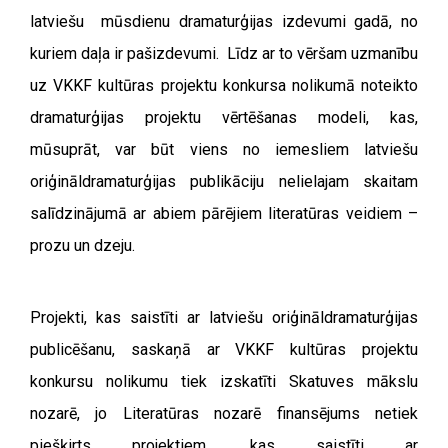
latviešu mūsdienu dramaturģijas izdevumi gadā, no
kuriem daļa ir pašizdevumi. Līdz ar to vēršam uzmanību
uz VKKF kultūras projektu konkursa nolikumā noteikto
dramaturģijas projektu vērtēšanas modeli, kas,
mūsuprāt, var būt viens no iemesliem latviešu
oriģināldramaturģijas publikāciju nelielajam skaitam
salīdzinājumā ar abiem pārējiem literatūras veidiem –
prozu un dzeju.
Projekti, kas saistīti ar latviešu oriģināldramaturģijas
publicēšanu, saskaņā ar VKKF kultūras projektu
konkursu nolikumu tiek izskatīti Skatuves mākslu
nozarē, jo Literatūras nozarē finansējums netiek
piešķirts projektiem, kas saistīti ar