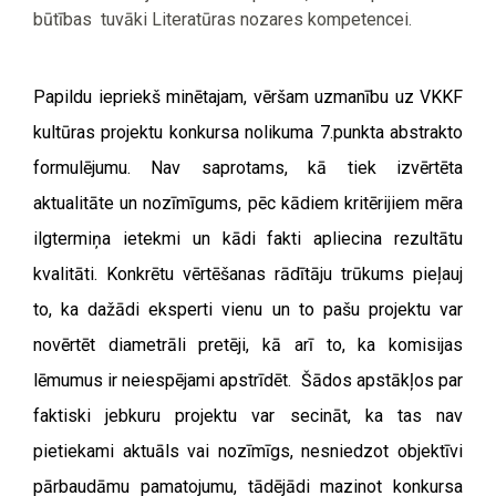
būtības tuvāki Literatūras nozares kompetencei.
Papildu iepriekš minētajam, vēršam uzmanību uz VKKF
kultūras projektu konkursa nolikuma 7.punkta abstrakto
formulējumu. Nav saprotams, kā tiek izvērtēta
aktualitāte un nozīmīgums, pēc kādiem kritērijiem mēra
ilgtermiņa ietekmi un kādi fakti apliecina rezultātu
kvalitāti. Konkrētu vērtēšanas rādītāju trūkums pieļauj
to, ka dažādi eksperti vienu un to pašu projektu var
novērtēt diametrāli pretēji, kā arī to, ka komisijas
lēmumus ir neiespējami apstrīdēt. Šādos apstākļos par
faktiski jebkuru projektu var secināt, ka tas nav
pietiekami aktuāls vai nozīmīgs, nesniedzot objektīvi
pārbaudāmu pamatojumu, tādējādi mazinot konkursa