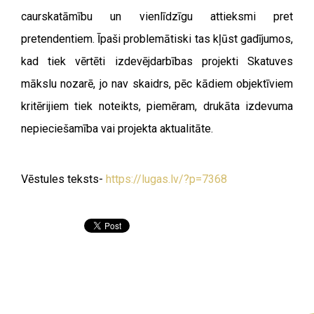
caurskatāmību un vienlīdzīgu attieksmi pret
pretendentiem.
Īpaši problemātiski tas kļūst gadījumos,
kad tiek vērtēti
izdevējdarbības projekti Skatuves
mākslu nozarē, jo nav skaidrs,
pēc kādiem objektīviem
kritērijiem tiek noteikts, piemēram,
drukāta izdevuma
nepieciešamība vai projekta aktualitāte.
Vēstules teksts-
https://lugas.lv/?p=7368