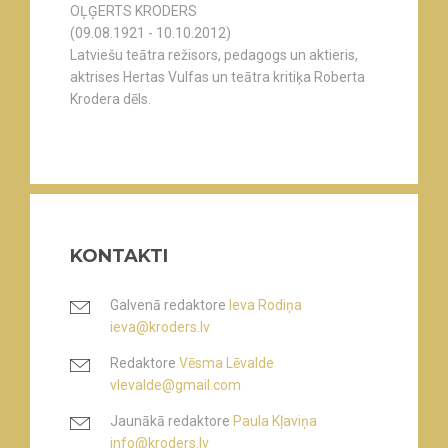
OĻĢERTS KRODERS
(09.08.1921 - 10.10.2012)
Latviešu teātra režisors, pedagogs un aktieris,
aktrises Hertas Vulfas un teātra kritiķa Roberta
Krodera dēls.
KONTAKTI
Galvenā redaktore
Ieva Rodiņa
ieva@kroders.lv
Redaktore
Vēsma Lēvalde
vlevalde@gmail.com
Jaunākā redaktore
Paula Kļaviņa
info@kroders.lv