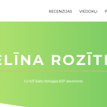
RECENZIJAS
VIEDOKĻI
P
ELĪNA ROZĪT
LU HZF Baltu filoloģijas BSP absolvente