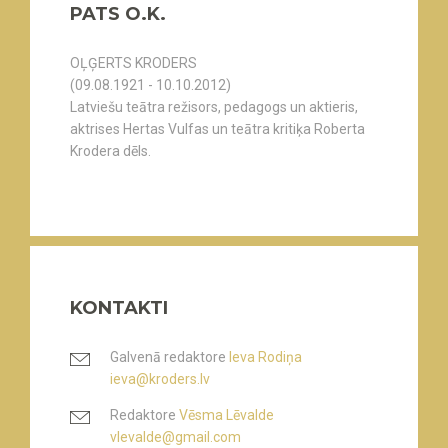
PATS O.K.
OĻĢERTS KRODERS
(09.08.1921 - 10.10.2012)
Latviešu teātra režisors, pedagogs un aktieris,
aktrises Hertas Vulfas un teātra kritiķa Roberta
Krodera dēls.
KONTAKTI
Galvenā redaktore
Ieva Rodiņa
ieva@kroders.lv
Redaktore
Vēsma Lēvalde
vlevalde@gmail.com