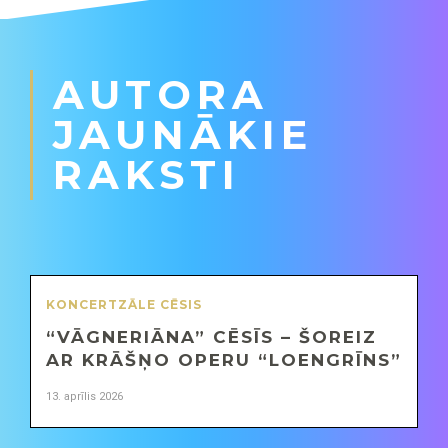
AUTORA
JAUNĀKIE
RAKSTI
KONCERTZĀLE CĒSIS
“VĀGNERIĀNA” CĒSĪS – ŠOREIZ
AR KRĀŠŅO OPERU “LOENGRĪNS”
13. aprīlis 2026