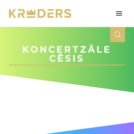
KONCERTZĀLE
CĒSIS