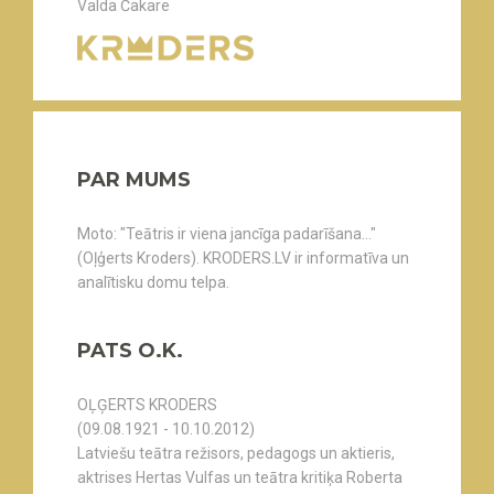
Valda Čakare
PAR MUMS
Moto: "Teātris ir viena jancīga padarīšana..."
(Oļģerts Kroders). KRODERS.LV ir informatīva un
analītisku domu telpa.
PATS O.K.
OĻĢERTS KRODERS
(09.08.1921 - 10.10.2012)
Latviešu teātra režisors, pedagogs un aktieris,
aktrises Hertas Vulfas un teātra kritiķa Roberta