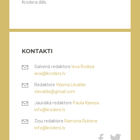
Krodera dēls.
KONTAKTI
Galvenā redaktore
Ieva Rodiņa
ieva@kroders.lv
Redaktore
Vēsma Lēvalde
vlevalde@gmail.com
Jaunākā redaktore
Paula Kļaviņa
info@kroders.lv
Ziņu redaktore
Ramona Rubene
info@kroders.lv