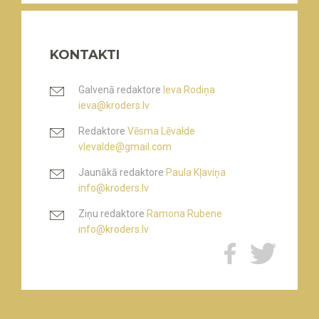
KONTAKTI
Galvenā redaktore
Ieva Rodiņa
ieva@kroders.lv
Redaktore
Vēsma Lēvalde
vlevalde@gmail.com
Jaunākā redaktore
Paula Kļaviņa
info@kroders.lv
Ziņu redaktore
Ramona Rubene
info@kroders.lv