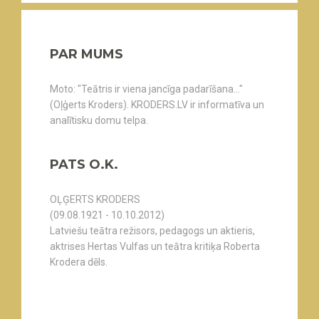
PAR MUMS
Moto: "Teātris ir viena jancīga padarīšana..."
(Oļģerts Kroders). KRODERS.LV ir informatīva un
analītisku domu telpa.
PATS O.K.
OĻĢERTS KRODERS
(09.08.1921 - 10.10.2012)
Latviešu teātra režisors, pedagogs un aktieris,
aktrises Hertas Vulfas un teātra kritiķa Roberta
Krodera dēls.