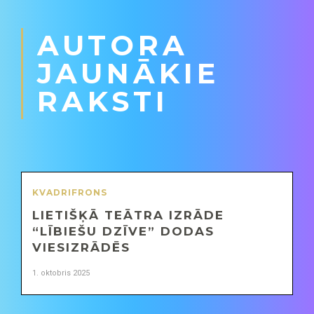
AUTORA
JAUNĀKIE
RAKSTI
KVADRIFRONS
LIETIŠĶĀ TEĀTRA IZRĀDE
“LĪBIEŠU DZĪVE” DODAS
VIESIZRĀDĒS
1. oktobris 2025