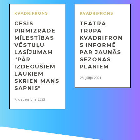
KVADRIFRONS
KVADRIFRONS
CĒSĪS
TEĀTRA
PIRMIZRĀDE
TRUPA
MĪLESTĪBAS
KVADRIFRON
VĒSTUĻU
S INFORMĒ
LASĪJUMAM
PAR JAUNĀS
"PĀR
SEZONAS
IZDEGUŠIEM
PLĀNIEM
LAUKIEM
28. jūlijs 2021
SKRIEN MANS
SAPNIS"
7. decembris 2022