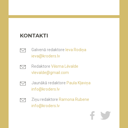
KONTAKTI
Galvenā redaktore
Ieva Rodiņa
ieva@kroders.lv
Redaktore
Vēsma Lēvalde
vlevalde@gmail.com
Jaunākā redaktore
Paula Kļaviņa
info@kroders.lv
Ziņu redaktore
Ramona Rubene
info@kroders.lv