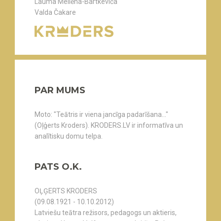
Lauma Mellēna-Bartkeviča
Valda Čakare
PAR MUMS
Moto: "Teātris ir viena jancīga padarīšana..."
(Oļģerts Kroders). KRODERS.LV ir informatīva un
analītisku domu telpa.
PATS O.K.
OĻĢERTS KRODERS
(09.08.1921 - 10.10.2012)
Latviešu teātra režisors, pedagogs un aktieris,