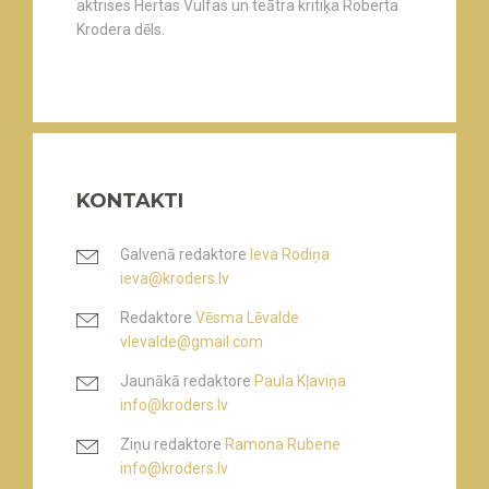
aktrises Hertas Vulfas un teātra kritiķa Roberta
Krodera dēls.
KONTAKTI
Galvenā redaktore
Ieva Rodiņa
ieva@kroders.lv
Redaktore
Vēsma Lēvalde
vlevalde@gmail.com
Jaunākā redaktore
Paula Kļaviņa
info@kroders.lv
Ziņu redaktore
Ramona Rubene
info@kroders.lv