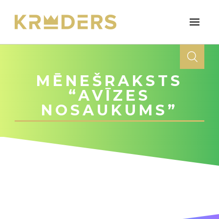
MĒNEŠRAKSTS
“AVĪZES
NOSAUKUMS”