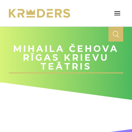
MIHAILA ČEHOVA
RĪGAS KRIEVU
TEĀTRIS