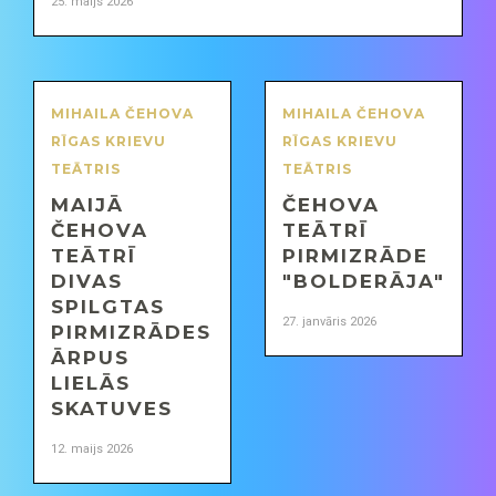
25. maijs 2026
MIHAILA ČEHOVA
MIHAILA ČEHOVA
RĪGAS KRIEVU
RĪGAS KRIEVU
TEĀTRIS
TEĀTRIS
MAIJĀ
ČEHOVA
ČEHOVA
TEĀTRĪ
TEĀTRĪ
PIRMIZRĀDE
DIVAS
"BOLDERĀJA"
SPILGTAS
27. janvāris 2026
PIRMIZRĀDES
ĀRPUS
LIELĀS
SKATUVES
12. maijs 2026