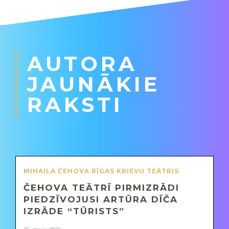
AUTORA
JAUNĀKIE
RAKSTI
MIHAILA ČEHOVA RĪGAS KRIEVU TEĀTRIS
ČEHOVA TEĀTRĪ PIRMIZRĀDI
PIEDZĪVOJUSI ARTŪRA DĪČA
IZRĀDE “TŪRISTS”