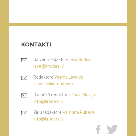
KONTAKTI
Galvenā redaktore
Ieva Rodiņa
ieva@kroders.lv
Redaktore
Vēsma Lēvalde
vlevalde@gmail.com
Jaunākā redaktore
Paula Kļaviņa
info@kroders.lv
Ziņu redaktore
Ramona Rubene
info@kroders.lv