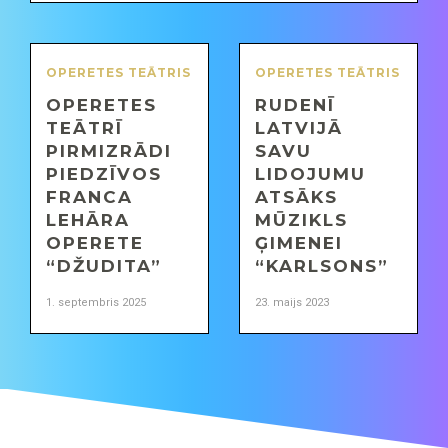
OPERETES TEĀTRIS
OPERETES TEĀTRIS
OPERETES
RUDENĪ
TEĀTRĪ
LATVIJĀ
PIRMIZRĀDI
SAVU
PIEDZĪVOS
LIDOJUMU
FRANCA
ATSĀKS
LEHĀRA
MŪZIKLS
OPERETE
ĢIMENEI
“DŽUDITA”
“KARLSONS”
1. septembris 2025
23. maijs 2023