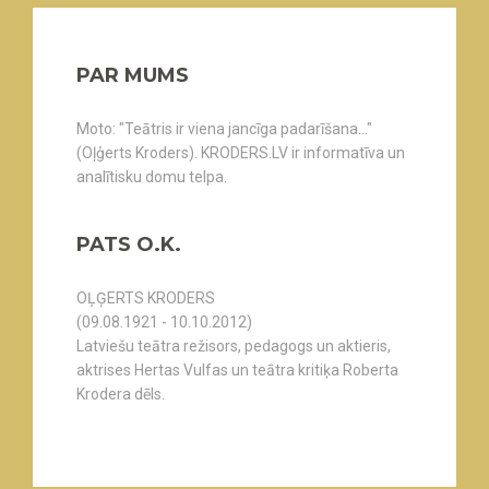
PAR MUMS
Moto: "Teātris ir viena jancīga padarīšana..."
(Oļģerts Kroders). KRODERS.LV ir informatīva un
analītisku domu telpa.
PATS O.K.
OĻĢERTS KRODERS
(09.08.1921 - 10.10.2012)
Latviešu teātra režisors, pedagogs un aktieris,
aktrises Hertas Vulfas un teātra kritiķa Roberta
Krodera dēls.