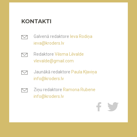
KONTAKTI
Galvenā redaktore
Ieva Rodiņa
ieva@kroders.lv
Redaktore
Vēsma Lēvalde
vlevalde@gmail.com
Jaunākā redaktore
Paula Kļaviņa
info@kroders.lv
Ziņu redaktore
Ramona Rubene
info@kroders.lv