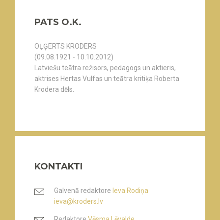
PATS O.K.
OĻĢERTS KRODERS
(09.08.1921 - 10.10.2012)
Latviešu teātra režisors, pedagogs un aktieris,
aktrises Hertas Vulfas un teātra kritiķa Roberta
Krodera dēls.
KONTAKTI
Galvenā redaktore
Ieva Rodiņa
ieva@kroders.lv
Redaktore
Vēsma Lēvalde