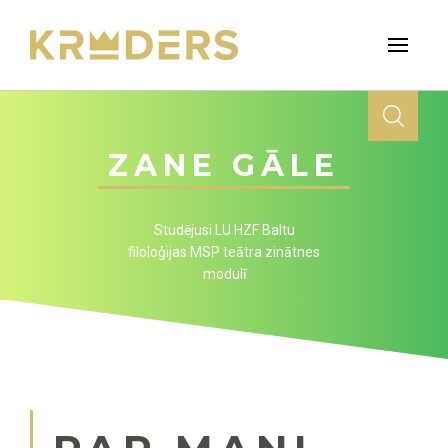
ZANE GĀLE
Studējusi LU HZF Baltu
filoloģijas MSP teātra zinātnes
modulī