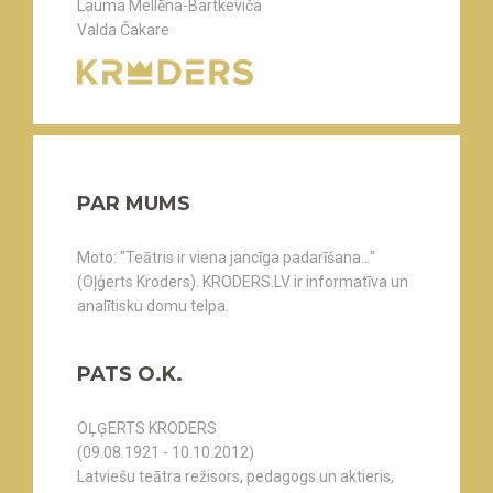
Lauma Mellēna-Bartkeviča
Valda Čakare
PAR MUMS
Moto: "Teātris ir viena jancīga padarīšana..."
(Oļģerts Kroders). KRODERS.LV ir informatīva un
analītisku domu telpa.
PATS O.K.
OĻĢERTS KRODERS
(09.08.1921 - 10.10.2012)
Latviešu teātra režisors, pedagogs un aktieris,