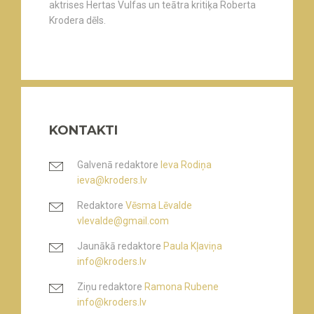
aktrises Hertas Vulfas un teātra kritiķa Roberta
Krodera dēls.
KONTAKTI
Galvenā redaktore
Ieva Rodiņa
ieva@kroders.lv
Redaktore
Vēsma Lēvalde
vlevalde@gmail.com
Jaunākā redaktore
Paula Kļaviņa
info@kroders.lv
Ziņu redaktore
Ramona Rubene
info@kroders.lv