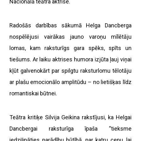
Nacionālā teātra aktrise.
Radošās darbības sākumā Helga Dancberga
nospēlējusi vairākas jauno varoņu mīlētāju
lomas, kam raksturīgs gara spēks, spīts un
tiešums. Ar laiku aktrises humora izjūta ļauj viņai
kļūt galvenokārt par spilgtu raksturlomu tēlotāju
ar plašu emocionālo amplitūdu – no lietišķas līdz
romantiskai būtnei.
Teātra kritiķe Silvija Geikina rakstījusi, ka Helgai
Dancbergai raksturīga īpaša “tieksme
iedziļināties parādību būtībā, par katru cenu, lai