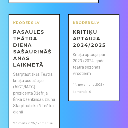
KRODERS.LV
KRODERS.LV
PASAULES
KRITIĶU
TEĀTRA
APTAUJA
DIENA
2024/2025
SAŠAURINĀŠ
Kritiķu aptauja par
ANĀS
2023./2024. gada
LAIKMETĀ
teātra sezonas
virsotnēm
Starptautiskās Teātra
kritiķu asociācijas
14. novembris 2025 /
(AICT/IATC)
komentāri 0
prezidenta Džefrija
Ērika Dženkinsa uzruna
Starptautiskajā Teātra
dienā
27. marts 2026 / komentāri