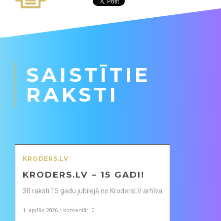
SAISTĪTIE
RAKSTI
KRODERS.LV
KRODERS.LV – 15 GADI!
30 raksti 15 gadu jubilejā no KrodersLV arhīva
1. aprīlis 2026 / komentāri 0