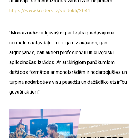
diskusiju par monoizrādes žanra izaicinājumiem:
https://www.kroders.lv/viedokli/2041
"Monoizrādes ir kļuvušas par teātra piedāvājuma
normālu sastāvdaļu. Tur ir gan izlaušanās, gan
atgriešanās, gan aktieri profesionāli un cilvēciski
apliecinošas izrādes. Ar atšķirīgiem panākumiem
dažādos formātos ar monoizrādēm ir nodarbojušies un
turpina nodarboties visu paaudžu un dažādāko atzinību
guvuši aktieri."