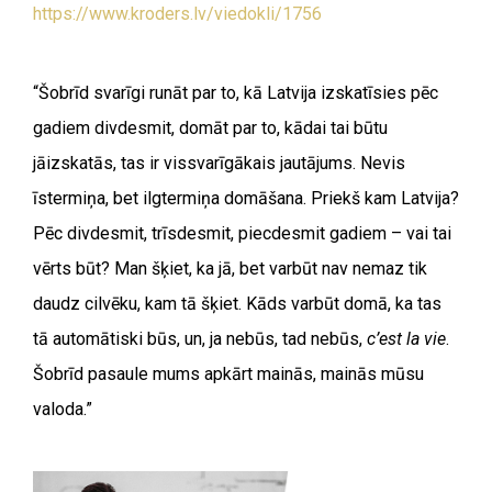
https://www.kroders.lv/viedokli/1756
“Šobrīd svarīgi runāt par to, kā Latvija izskatīsies pēc
gadiem divdesmit, domāt par to, kādai tai būtu
jāizskatās, tas ir vissvarīgākais jautājums. Nevis
īstermiņa, bet ilgtermiņa domāšana. Priekš kam Latvija?
Pēc divdesmit, trīsdesmit, piecdesmit gadiem – vai tai
vērts būt? Man šķiet, ka jā, bet varbūt nav nemaz tik
daudz cilvēku, kam tā šķiet. Kāds varbūt domā, ka tas
tā automātiski būs, un, ja nebūs, tad nebūs,
c’est la vie
.
Šobrīd pasaule mums apkārt mainās, mainās mūsu
valoda.”