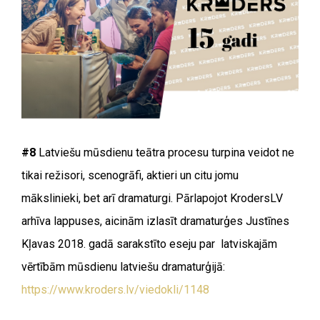
#8
Latviešu mūsdienu teātra procesu turpina veidot ne
tikai režisori, scenogrāfi, aktieri un citu jomu
mākslinieki, bet arī dramaturgi. Pārlapojot KrodersLV
arhīva lappuses, aicinām izlasīt dramaturģes Justīnes
Kļavas 2018. gadā sarakstīto eseju par latviskajām
vērtībām mūsdienu latviešu dramaturģijā:
https://www.kroders.lv/viedokli/1148