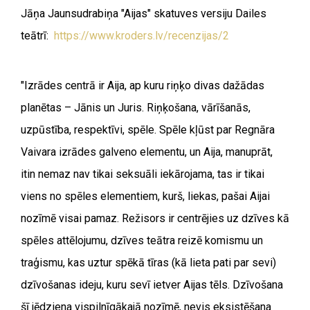
Jāņa Jaunsudrabiņa "Aijas" skatuves versiju Dailes
teātrī:
https://www.kroders.lv/recenzijas/2
"Izrādes centrā ir Aija, ap kuru riņķo divas dažādas
planētas – Jānis un Juris. Riņķošana, vārīšanās,
uzpūstība, respektīvi, spēle. Spēle kļūst par Regnāra
Vaivara izrādes galveno elementu, un Aija, manuprāt,
itin nemaz nav tikai seksuāli iekārojama, tas ir tikai
viens no spēles elementiem, kurš, liekas, pašai Aijai
nozīmē visai pamaz. Režisors ir centrējies uz dzīves kā
spēles attēlojumu, dzīves teātra reizē komismu un
traģismu, kas uztur spēkā tīras (kā lieta pati par sevi)
dzīvošanas ideju, kuru sevī ietver Aijas tēls. Dzīvošana
šī jēdziena vispilnīgākajā nozīmē, nevis eksistēšana