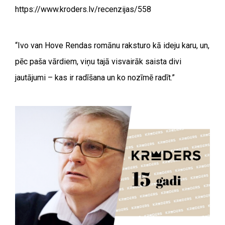
https://www.kroders.lv/recenzijas/558
“Ivo van Hove Rendas romānu raksturo kā ideju karu, un,
pēc paša vārdiem, viņu tajā visvairāk saista divi
jautājumi – kas ir radīšana un ko nozīmē radīt.”