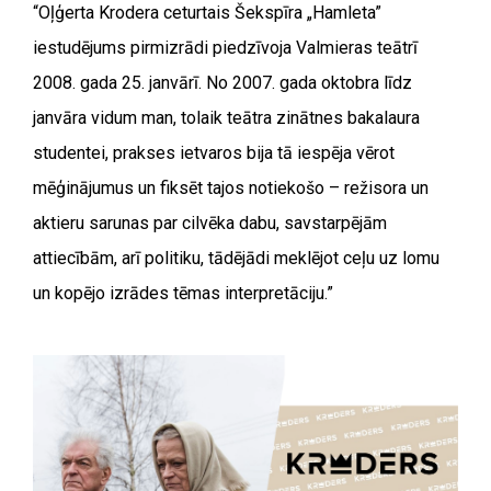
“Oļģerta Krodera ceturtais Šekspīra „Hamleta”
iestudējums pirmizrādi piedzīvoja Valmieras teātrī
2008. gada 25. janvārī. No 2007. gada oktobra līdz
janvāra vidum man, tolaik teātra zinātnes bakalaura
studentei, prakses ietvaros bija tā iespēja vērot
mēģinājumus un fiksēt tajos notiekošo – režisora un
aktieru sarunas par cilvēka dabu, savstarpējām
attiecībām, arī politiku, tādējādi meklējot ceļu uz lomu
un kopējo izrādes tēmas interpretāciju.”