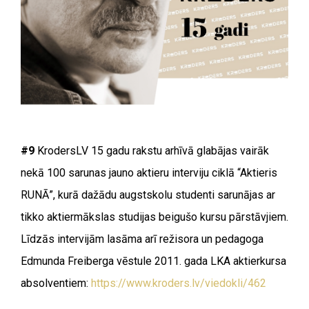
#9
KrodersLV 15 gadu rakstu arhīvā glabājas vairāk
nekā 100 sarunas jauno aktieru interviju ciklā “Aktieris
RUNĀ”, kurā dažādu augstskolu studenti sarunājas ar
tikko aktiermākslas studijas beigušo kursu pārstāvjiem.
Līdzās intervijām lasāma arī režisora un pedagoga
Edmunda Freiberga vēstule 2011. gada LKA aktierkursa
absolventiem:
https://www.kroders.lv/viedokli/462