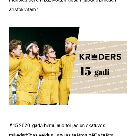
aristokrātam.”
#15
2020. gadā bērnu auditorijas un skatuves
mijiedarbības veidus Latvijas teātros pētīja teātra