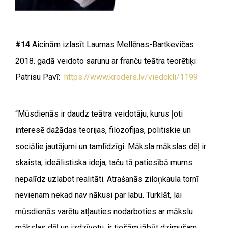
#14
Aicinām izlasīt Laumas Mellēnas-Bartkevičas
2018. gadā veidoto sarunu ar franču teātra teorētiķi
Patrisu Pavī:
https://www.kroders.lv/viedokli/1199
“Mūsdienās ir daudz teātra veidotāju, kurus ļoti
interesē dažādas teorijas, filozofijas, politiskie un
sociālie jautājumi un tamlīdzīgi. Māksla mākslas dēļ ir
skaista, ideālistiska ideja, taču tā patiesībā mums
nepalīdz uzlabot realitāti. Atrašanās ziloņkaula tornī
nevienam nekad nav nākusi par labu. Turklāt, lai
mūsdienās varētu atļauties nodarboties ar mākslu
mākslas dēļ un izdzīvotu, ir tiešām jābūt dzimušam