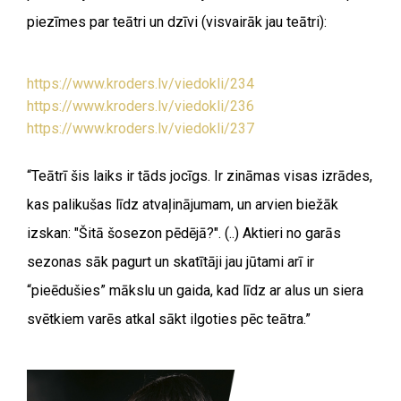
piezīmes par teātri un dzīvi (visvairāk jau teātri):
https://www.kroders.lv/viedokli/234
https://www.kroders.lv/viedokli/236
https://www.kroders.lv/viedokli/237
“T
eātrī šis laiks ir tāds jocīgs. Ir zināmas visas izrādes,
kas palikušas līdz atvaļinājumam, un arvien biežāk
izskan: "Šitā šosezon pēdējā?". (..) Aktieri no garās
sezonas sāk pagurt un skatītāji jau jūtami arī ir
“pieēdušies” mākslu un gaida, kad līdz ar alus un siera
svētkiem varēs atkal sākt ilgoties pēc teātra.”