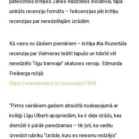
pateicoties kritiķes Zanes Radzobes iniciatīvai, tapa
unikāls recenziju formāts
–
feikcenzijas jeb kritiķu
recenzijas par neredzētajām izrādēm.
Kā viens no šādiem piemēriem
–
kritiķa Ata Rozentāla
recenzija par Valmieras teātrī tapušo un tobrīd vēl
neredzēto “Ilgu tramvaja” skatuves versiju Edmunda
Freiberga režijā:
https://www.kroders.lv/recenzijas/1594
“Pirms vairākiem gadiem atraisītā noskaņojumā ar
kolēģi Līgu Ulberti apspriedām, ka ir daļa izrāžu, kas
diemžēl ir pārāk paredzamas – tik ļoti, ka varētu
izveidot rubriku “Izrāde, kuru es neesmu redzējis”.