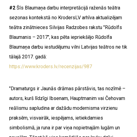
#2
Šīs Blaumaņa darbu interpretācijā raženās teātra
sezonas kontekstā no KrodersLV arhīva aktualizējam
teātra zinātnieces Silvijas Radzobes rakstu "Rūdolfs
Blaumanis – 2017", kas pēta iepriekšējo Rūdolfa
Blaumaņa darbu iestudējumu vilni Latvijas teātros ne tik
tālajā 2017. gadā:
https://www.kroders.lv/recenzijas/987
"Dramaturgs ir Jaunās drāmas pārstāvis, tas nozīmē –
autors, kurš līdzīgi Ibsenam, Hauptmanim vai Čehovam
reālismu sapludina ar dažādu modernisma virzienu
praksēm, visvairāk, iespējams, ietiekdamies
simbolismā, ja runa ir par viņa nopietnajām lugām un