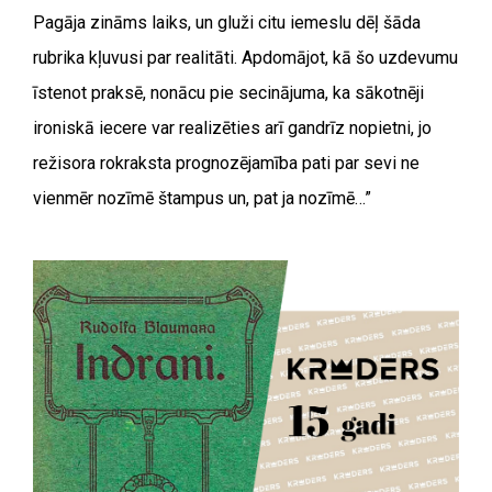
Pagāja zināms laiks, un gluži citu iemeslu dēļ šāda
rubrika kļuvusi par realitāti. Apdomājot, kā šo uzdevumu
īstenot praksē, nonācu pie secinājuma, ka sākotnēji
ironiskā iecere var realizēties arī gandrīz nopietni, jo
režisora rokraksta prognozējamība pati par sevi ne
vienmēr nozīmē štampus un, pat ja nozīmē…”