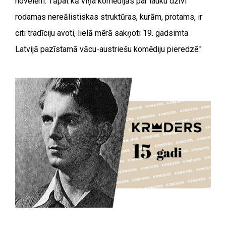
novelēm. Tāpat kā viņa komēdijās par lauku dzīvi
rodamas nereālistiskas struktūras, kurām, protams, ir
citi tradīciju avoti, lielā mērā sakņoti 19. gadsimta
Latvijā pazīstamā vācu-austriešu komēdiju pieredzē."