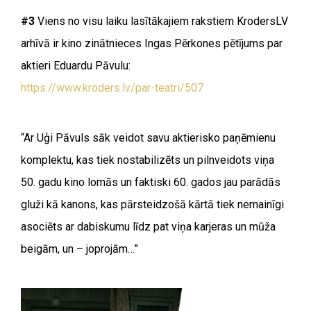
#3
Viens no visu laiku lasītākajiem rakstiem KrodersLV
arhīvā ir kino zinātnieces Ingas Pērkones pētījums par
aktieri Eduardu Pāvulu:
https://www.kroders.lv/par-teatri/507
“
Ar Uģi Pāvuls sāk veidot savu aktierisko paņēmienu
komplektu, kas tiek nostabilizēts un pilnveidots viņa
50. gadu kino lomās un faktiski 60. gados jau parādās
gluži kā kanons, kas pārsteidzošā kārtā tiek nemainīgi
asociēts ar dabiskumu līdz pat viņa karjeras un mūža
beigām, un – joprojām…”