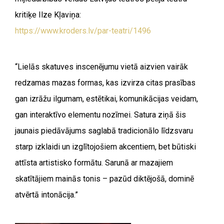
kritiķe Ilze Kļaviņa:
https://www.kroders.lv/par-teatri/1496
“Lielās skatuves inscenējumu vietā aizvien vairāk
redzamas mazas formas, kas izvirza citas prasības
gan izrāžu ilgumam, estētikai, komunikācijas veidam,
gan interaktīvo elementu nozīmei. Satura ziņā šis
jaunais piedāvājums saglabā tradicionālo līdzsvaru
starp izklaidi un izglītojošiem akcentiem, bet būtiski
attīsta artistisko formātu. Sarunā ar mazajiem
skatītājiem mainās tonis – pazūd diktējošā, dominē
atvērtā intonācija.”