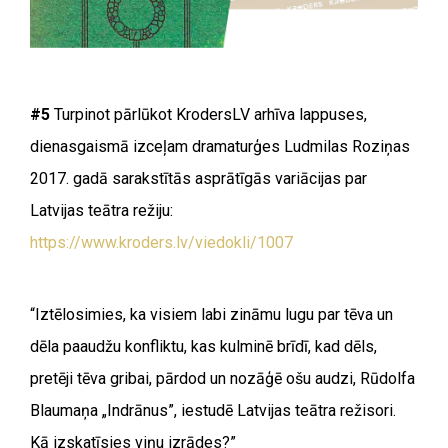
#5
Turpinot pārlūkot KrodersLV arhīva lappuses,
dienasgaismā izceļam dramaturģes Ludmilas Roziņas
2017. gadā sarakstītās asprātīgās variācijas par
Latvijas teātra režiju:
https://www.kroders.lv/viedokli/1007
“
Iztēlosimies, ka visiem labi zināmu lugu par tēva un
dēla paaudžu konfliktu, kas kulminē brīdī, kad dēls,
pretēji tēva gribai, pārdod un nozāģē ošu audzi, Rūdolfa
Blaumaņa „Indrānus”, iestudē Latvijas teātra režisori.
Kā izskatīsies viņu izrādes?”