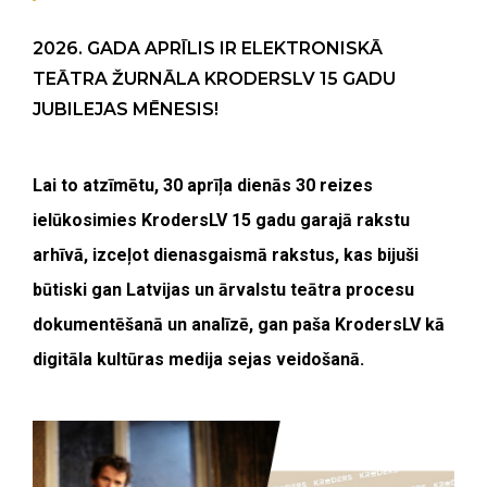
2026. GADA APRĪLIS IR ELEKTRONISKĀ
TEĀTRA ŽURNĀLA KRODERSLV 15 GADU
JUBILEJAS MĒNESIS!
Lai to atzīmētu, 30 aprīļa dienās 30 reizes
ielūkosimies KrodersLV 15 gadu garajā rakstu
arhīvā, izceļot dienasgaismā rakstus, kas bijuši
būtiski gan Latvijas un ārvalstu teātra procesu
dokumentēšanā un analīzē, gan paša KrodersLV kā
digitāla kultūras medija sejas veidošanā.