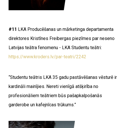
#11
LKA Producēšanas un mārketinga departamenta
direktores Kristīnes Freibergas piezīmes par neseno
Latvijas teātra fenomenu - LKA Studentu teātri:
https://www.kroders.lv/par-teatri/2242
“Studentu teātris LKA 35 gadu pastāvēšanas vēsturē ir
kardināli mainījies. Nereti vienīgā atšķirība no
profesionāliem teātriem būs pašapkalpošanās
garderobe un kafejnīcas trūkums.”