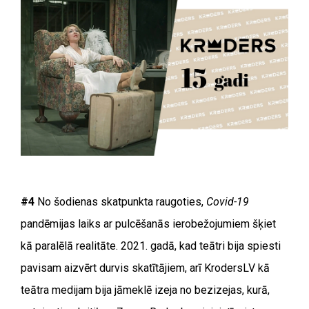
#4
No šodienas skatpunkta raugoties,
Covid-19
pandēmijas laiks ar pulcēšanās ierobežojumiem šķiet
kā paralēlā realitāte. 2021. gadā, kad teātri bija spiesti
pavisam aizvērt durvis skatītājiem, arī KrodersLV kā
teātra medijam bija jāmeklē izeja no bezizejas, kurā,