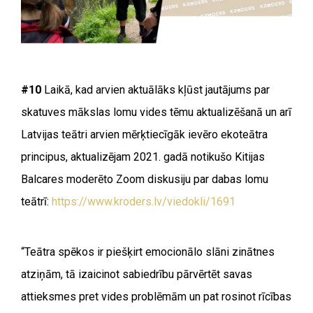
#10
Laikā, kad arvien aktuālāks kļūst jautājums par
skatuves mākslas lomu vides tēmu aktualizēšanā un arī
Latvijas teātri arvien mērķtiecīgāk ievēro ekoteātra
principus, aktualizējam 2021. gadā notikušo Kitijas
Balcares moderēto Zoom diskusiju par dabas lomu
teātrī:
https://www.kroders.lv/viedokli/1691
“Teātra spēkos ir piešķirt emocionālo slāni zinātnes
atziņām, tā izaicinot sabiedrību pārvērtēt savas
attieksmes pret vides problēmām un pat rosinot rīcības