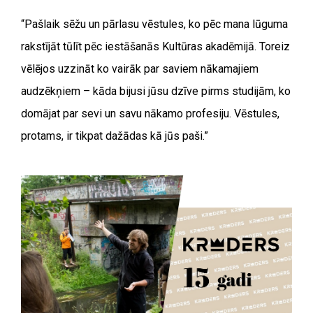
“
Pašlaik sēžu un pārlasu vēstules, ko pēc mana lūguma
rakstījāt tūlīt pēc iestāšanās Kultūras akadēmijā. Toreiz
vēlējos uzzināt ko vairāk par saviem nākamajiem
audzēkņiem – kāda bijusi jūsu dzīve pirms studijām, ko
domājat par sevi un savu nākamo profesiju. Vēstules,
protams, ir tikpat dažādas kā jūs paši.”