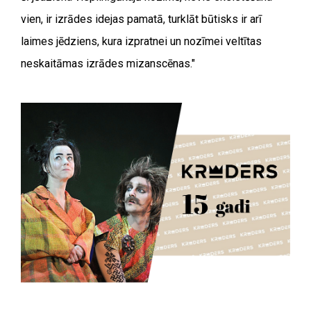
vien, ir izrādes idejas pamatā, turklāt būtisks ir arī
laimes jēdziens, kura izpratnei un nozīmei veltītas
neskaitāmas izrādes mizanscēnas."