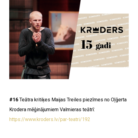
#16
Teātra kritiķes Maijas Treiles piezīmes no Oļģerta
Krodera mēģinājumiem Valmieras teātrī:
https://www.kroders.lv/par-teatri/192