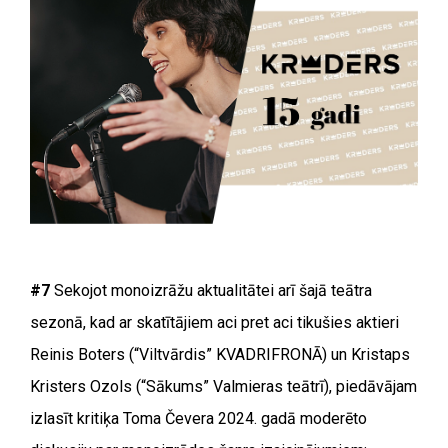
#7
Sekojot monoizrāžu aktualitātei arī šajā teātra
sezonā, kad ar skatītājiem aci pret aci tikušies aktieri
Reinis Boters (“Viltvārdis” KVADRIFRONĀ) un Kristaps
Kristers Ozols (“Sākums” Valmieras teātrī), piedāvājam
izlasīt kritiķa Toma Čevera 2024. gadā moderēto