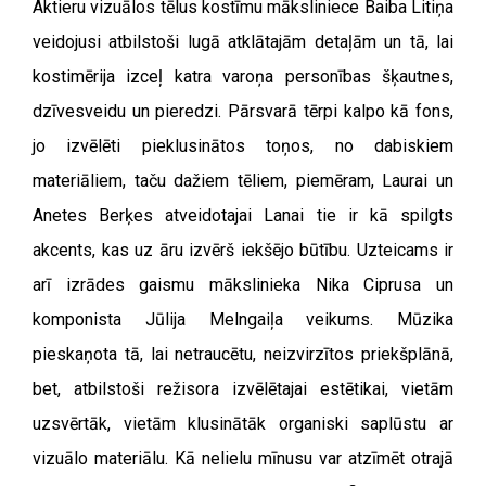
Aktieru vizuālos tēlus kostīmu māksliniece Baiba Litiņa
veidojusi atbilstoši lugā atklātajām detaļām un tā, lai
kostimērija izceļ katra varoņa personības šķautnes,
dzīvesveidu un pieredzi. Pārsvarā tērpi kalpo kā fons,
jo izvēlēti pieklusinātos toņos, no dabiskiem
materiāliem, taču dažiem tēliem, piemēram, Laurai un
Anetes Berķes atveidotajai Lanai tie ir kā spilgts
akcents, kas uz āru izvērš iekšējo būtību. Uzteicams ir
arī izrādes gaismu mākslinieka Nika Ciprusa un
komponista Jūlija Melngaiļa veikums. Mūzika
pieskaņota tā, lai netraucētu, neizvirzītos priekšplānā,
bet, atbilstoši režisora izvēlētajai estētikai, vietām
uzsvērtāk, vietām klusinātāk organiski saplūstu ar
vizuālo materiālu. Kā nelielu mīnusu var atzīmēt otrajā