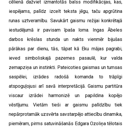
cēlienā dažviet izmantotās balss modifikācijas, kas,
iespējams, palīdz izcelt teksta jēgu, taču apgrūtina
runas uztveramību. Savukārt gaismu režijai konkrētajā
iestudējumā ir pavisam īpaša loma. Ingas Ābeles
darbos krēslas stunda un nakts vienmēr bijušas
pārākas par dienu, tās, tāpat kā Eku mājas pagrabi,
ieved simboliskajā pazemes pasaulē, kur valda
zemapziņa un instinkti. Pateicoties gaismas un tumsas
saspēlei, izrādes radošā komanda to trāpīgi
atspoguļojusi arī savā interpretācijā. Gaismu partitūra
viscaur izrādei harmonizē un papildina kopējo
vēstījumu. Vietām tieši ar gaismu palīdzību tiek
nepārprotamāk uzsvērta savstarpējo attiecību dinamika,
piemēram, pirms satuvināšanās Edgara Ozoliņa tēlotais