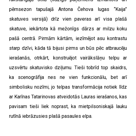
pērnsezon tapušajā Antona Čehova lugas “Kaija”
skatuves versijā) drīz vien paveras arī visa plašā
skatuve, iekārtota kā mežonīgs dārzs ar milzu koku
pašā centrā. Pirmām kārtām, iezīmējot asu kontrastu
starp dzīvi, kāda tā bijusi pirms un būs pēc atbraucēju
ierašanās, otrkārt, konstruējot vairākslāņu telpu ar
uzsvērtu skatuvisko dziļumu. Tieši tobrīd top skaidrs,
ka scenogrāfija nes ne vien funkcionālu, bet arī
simbolisku nozīmi, jo telpas transformācija notiek līdz
ar Karīnas Tatarinovas atveidotās Lauras ierašanos, kas
pavisam tieši liek noprast, ka mietpilsoniskajā lauku
rutīnā iebrāzusies plašā pasaules elpa.