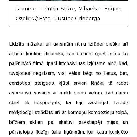
Jasmīne – Kintija Stūre, Mihaels – Edgars
Ozoliņš // Foto – Justīne Grinberga
Līdzās mūzikai un gaismām ritmu izrādei piešķir arī
aktieru kustību dinamika, kas brīžiem šķiet tēlota kā
palēninātā filmā. Īpaši intensīvi tas izjūtams ainā, kad,
tuvojoties negaisam, visi vēlas bēgt no lietus, bet,
cenšoties steigties, kļūst arvien lēnāki, tā radot
asociatīvu sasauci ar mirkli pirms vētras, kad gaiss
šķiet tik nospriegots, ka teju sastingst. Izrādē
mērķtiecīgi strādāts arī ar ķermeņu kompozīciju telpā,
brīžiem aktieri pa skatuvi savstarpēji mijas un
pārvietojas līdzīgi šaha figūriņām, kur katru konkrēto