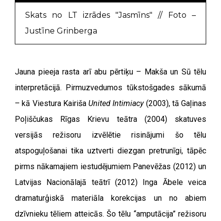
Skats no LT izrādes "Jasmīns" // Foto –
Justīne Grinberga
Jauna pieeja rasta arī abu pērtiķu – Makša un Sū tēlu
interpretācijā. Pirmuzvedumos tūkstošgades sākumā
– kā Viestura Kairiša
United Intimiacy
(2003), tā Gaļinas
Poļiščukas Rīgas Krievu teātra (2004) skatuves
versijās režisoru izvēlētie risinājumi šo tēlu
atspoguļošanai tika uztverti diezgan pretrunīgi, tāpēc
pirms nākamajiem iestudējumiem Panevēžas (2012) un
Latvijas Nacionālajā teātrī (2012) Inga Ābele veica
dramaturģiskā materiāla korekcijas un no abiem
dzīvnieku tēliem atteicās. Šo tēlu “amputācija” režisoru