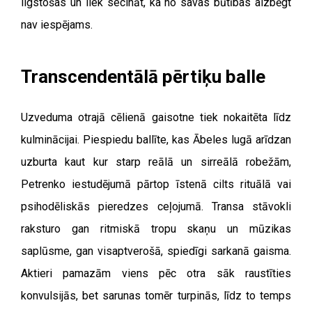
ilgstošas un liek secināt, ka no savas būtības aizbēgt
nav iespējams.
Transcendentālā pērtiķu balle
Uzveduma otrajā cēlienā gaisotne tiek nokaitēta līdz
kulminācijai. Piespiedu ballīte, kas Ābeles lugā arīdzan
uzburta kaut kur starp reālā un sirreālā robežām,
Petrenko iestudējumā pārtop īstenā cilts rituālā vai
psihodēliskās pieredzes ceļojumā. Transa stāvokli
raksturo gan ritmiskā tropu skaņu un mūzikas
saplūsme, gan visaptverošā, spiedīgi sarkanā gaisma.
Aktieri pamazām viens pēc otra sāk raustīties
konvulsijās, bet sarunas tomēr turpinās, līdz to temps