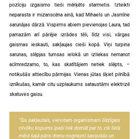
pozīciju izgaismo tieši mērķēts starmetis. Izteikti
neparasta ir mizanscēna ainā, kad Mihaels un Jasmīne
sarunājas dārzā. Vispirms abiem pievienojas Laura, tad
pamazām arī pārējie izrādes tēli, līdz visi, vārgas
gaismas ieskauti, sakļaujas cieši kopā. Viņi turpina
sarunas, slēpjas tumsas ielokā un izliekas nemanot
acīmredzamo, to, kas skatītājiem netiek slēpts, –
notikušās attiecību pārmijas. Vienas jūtas šķiet pilnībā
iznīkušas, kamēr citu uzplaukums sataustāmi elektrizē
skatuves gaisu.
“Šis sakļautais, vienotam organismam līdzīgais
cilvēku kopums īpaši liek domāt par to, cik lielā
mērā šajā pāris dienu nogrieznī savijušās un