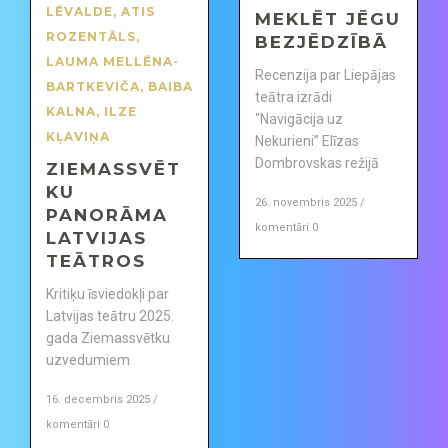
LĒVALDE
,
ATIS
MEKLĒT JĒGU
ROZENTĀLS
,
BEZJĒDZĪBĀ
LAUMA MELLĒNA-
Recenzija par Liepājas
BARTKEVIČA
,
BAIBA
teātra izrādi
KALNA
,
ILZE
“Navigācija uz
KĻAVIŅA
Nekurieni” Elīzas
Dombrovskas režijā
ZIEMASSVĒT
KU
26. novembris 2025 /
PANORĀMA
komentāri 0
LATVIJAS
TEĀTROS
Kritiķu īsviedokļi par
Latvijas teātru 2025.
gada Ziemassvētku
uzvedumiem
16. decembris 2025 /
komentāri 0