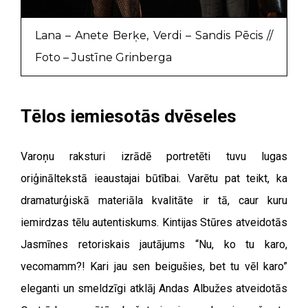
Lana – Anete Berķe, Verdi – Sandis Pēcis //
Foto – Justīne Grinberga
Tēlos iemiesotās dvēseles
Varoņu raksturi izrādē portretēti tuvu lugas
oriģināltekstā ieaustajai būtībai. Varētu pat teikt, ka
dramaturģiskā materiāla kvalitāte ir tā, caur kuru
iemirdzas tēlu autentiskums. Kintijas Stūres atveidotās
Jasmīnes retoriskais jautājums “Nu, ko tu karo,
vecomamm?! Kari jau sen beigušies, bet tu vēl karo”
eleganti un smeldzīgi atklāj Andas Albužes atveidotās