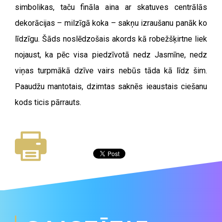
simbolikas, taču fināla aina ar skatuves centrālās
dekorācijas – milzīgā koka – sakņu izraušanu panāk ko
līdzīgu. Šāds noslēdzošais akords kā robežšķirtne liek
nojaust, ka pēc visa piedzīvotā nedz Jasmīne, nedz
viņas turpmākā dzīve vairs nebūs tāda kā līdz šim.
Paaudžu mantotais, dzimtas saknēs ieaustais ciešanu
kods ticis pārrauts.