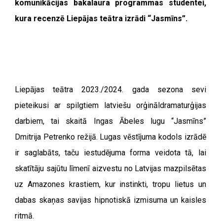
komunikācijas bakalaura programmas studentei,
kura recenzē Liepājas teātra izrādi “Jasmīns”.
Liepājas teātra 2023./2024. gada sezona sevi
pieteikusi ar spilgtiem latviešu orģināldramaturģijas
darbiem, tai skaitā Ingas Ābeles lugu “Jasmīns”
Dmitrija Petrenko režijā. Lugas vēstījuma kodols izrādē
ir saglabāts, taču iestudējuma forma veidota tā, lai
skatītāju sajūtu līmenī aizvestu no Latvijas mazpilsētas
uz Amazones krastiem, kur instinkti, tropu lietus un
dabas skaņas savijas hipnotiskā izmisuma un kaisles
ritmā.