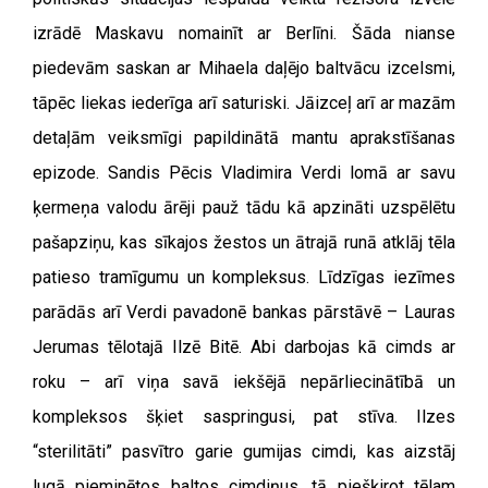
izrādē Maskavu nomainīt ar Berlīni. Šāda nianse
piedevām saskan ar Mihaela daļējo baltvācu izcelsmi,
tāpēc liekas iederīga arī saturiski. Jāizceļ arī ar mazām
detaļām veiksmīgi papildinātā mantu aprakstīšanas
epizode. Sandis Pēcis Vladimira Verdi lomā ar savu
ķermeņa valodu ārēji pauž tādu kā apzināti uzspēlētu
pašapziņu, kas sīkajos žestos un ātrajā runā atklāj tēla
patieso tramīgumu un kompleksus. Līdzīgas iezīmes
parādās arī Verdi pavadonē bankas pārstāvē – Lauras
Jerumas tēlotajā Ilzē Bitē. Abi darbojas kā cimds ar
roku – arī viņa savā iekšējā nepārliecinātībā un
kompleksos šķiet saspringusi, pat stīva. Ilzes
“sterilitāti” pasvītro garie gumijas cimdi, kas aizstāj
lugā pieminētos baltos cimdiņus, tā piešķirot tēlam