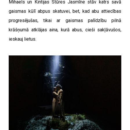
Mihaels un Kintijas Stūres Jasmīne stāv katrs savā
gaismas kūlī abpus skatuvei, bet, kad abu attiecības
progresējušas, tikai ar gaismas palīdzību pilnā
krāšņumā atklājas aina, kurā abus, cieši sakļāvušos,
ieskauj lietus.