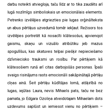
darbu noteikti atviegloja, taču līdz ar to tika zaudēts arī
lugā nozīmīgs simboliskais un emocionālais elements.
Petrenko izvēlējies atgriezties pie lugas orģinālteksta
un abus pērtiķus uzvedumā tomēr iekļaut. Režisors tos
izvēlējies portretēt kā nosacīti klātesošus, apvienojot
gaismu, skaņu un vizuālo atribūtiku jeb mazus
spogulīšus, kas skatuves telpai piešķir nepieciešamo
dzīvniecisko trauksmi un rosību. Par pērtiķiem kā
klātesošiem runā arī citas darbojošās personas. Īpaši
svaigs risinājums rasts emocionāli sakāpinātajā pērtiķu
cīņas ainā. Šeit pērtiķu kūdītājas lomā, atšķirībā no
lugas, iejūtas Laura, nevis Mihaels pats, taču ne bez
pamata, jo Edgara Ozoliņa atveidotajam Mihaelam dots
uzdevums saplūst un iemiesot vienu no pērtiķiem –