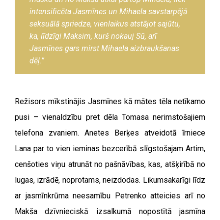
intensificēta Jasmīnes un Mihaela savstarpējā
seksuālā spriedze, vienlaikus atstājot sajūtu,
ka, līdzīgi Maksim, kurš nokauj Sū, arī
Jasmīnes gars mirst Mihaela aizbraukšanas
dēļ.”
Režisors mīkstinājis Jasmīnes kā mātes tēla netīkamo
pusi – vienaldzību pret dēla Tomasa nerimstošajiem
telefona zvaniem. Anetes Berķes atveidotā īrniece
Lana par to vien ieminas bezcerībā slīgstošajam Artim,
cenšoties viņu atrunāt no pašnāvības, kas, atšķirībā no
lugas, izrādē, noprotams, neizdodas. Likumsakarīgi līdz
ar jasmīnkrūma neesamību Petrenko atteicies arī no
Makša dzīvnieciskā izsalkumā nopostītā jasmīna