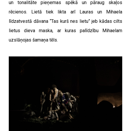
un tonalitāte pieņemas spēkā un pāraug skaļos
rēcienos. Lietā tiek likta arī Lauras un Mihaela
līdzatvestā dāvana “Tas kurš nes lietu” jeb kādas cilts
lietus dieva maska, ar kuras palīdzību Mihaelam
uzslāņojas šamaņa tēls.