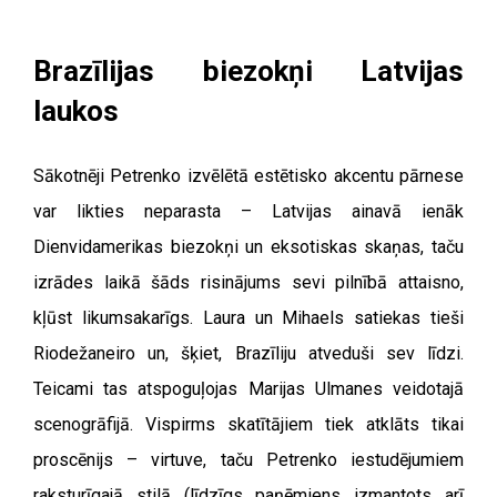
Brazīlijas biezokņi Latvijas
laukos
Sākotnēji Petrenko izvēlētā estētisko akcentu pārnese
var likties neparasta – Latvijas ainavā ienāk
Dienvidamerikas biezokņi un eksotiskas skaņas, taču
izrādes laikā šāds risinājums sevi pilnībā attaisno,
kļūst likumsakarīgs. Laura un Mihaels satiekas tieši
Riodežaneiro un, šķiet, Brazīliju atveduši sev līdzi.
Teicami tas atspoguļojas Marijas Ulmanes veidotajā
scenogrāfijā. Vispirms skatītājiem tiek atklāts tikai
proscēnijs – virtuve, taču Petrenko iestudējumiem
raksturīgajā stilā (līdzīgs paņēmiens izmantots arī