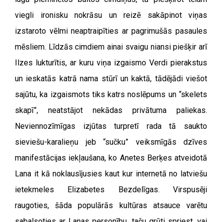
viegli ironisku nokrāsu un reizē sakāpinot viņas
izstaroto vēlmi neaptraipīties ar pagrimušās pasaules
mēsliem. Līdzās cimdiem ainai svaigu niansi piešķir arī
Ilzes lukturītis, ar kuru viņa izgaismo Verdi pierakstus
un ieskatās katrā nama stūrī un kaktā, tādējādi viešot
sajūtu, ka izgaismots tiks katrs noslēpums un “skelets
skapī”, neatstājot nekādas privātuma paliekas.
Neviennozīmīgas izjūtas turpretī rada tā saukto
sieviešu-karalieņu jeb “sučku” veiksmīgās dzīves
manifestācijas iekļaušana, ko Anetes Berķes atveidotā
Lana it kā noklausījusies kaut kur internetā no latviešu
ietekmeles Elizabetes Bezdelīgas. Virspusēji
raugoties, šāda populārās kultūras atsauce varētu
sabalsoties ar Lanas personību, taču grūti spriest, vai