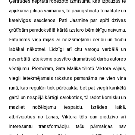
Ģertrūdes neprātā robežoto izmisumu, kas izpaužas te
apjukuma pilnās vaimanās, te paaugstinātā tonalitātē un
kareivīgos saucienos. Pati Jasmīne par spīti dzīves
grūtībām paradoksālā kārtā izstaro bērnišķīgu naivumu.
Fatālisms viņā mijas ar neizsmeļamu cerību un ticību
labākai nākotnei. Līdzīgi arī citu varoņu verbālā un
neverbālā izteiksme pasvītro dramatiskā darba autores
vēstījumu. Piemēram, Gata Malika tēlotā Viktora vājais,
viegli ietekmējamais raksturs pamanāms ne vien viņa
runā, kas regulāri tiek pārtraukta, bet pat viegli kariķētā
gaitā un nespējā kārtīgi sarokoties, tā radot komisku un
mazliet nožēlojamu iespaidu. Izrādes laikā,
atbrīvojoties no Lanas, Viktora tēls gan piedzīvo arī
interesantu transformāciju, taču pārmaiņas nav