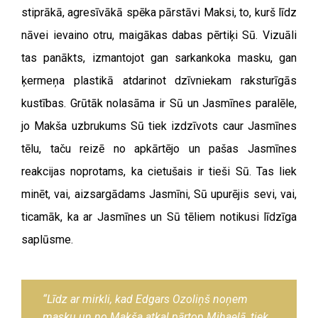
stiprākā, agresīvākā spēka pārstāvi Maksi, to, kurš līdz
nāvei ievaino otru, maigākas dabas pērtiķi Sū. Vizuāli
tas panākts, izmantojot gan sarkankoka masku, gan
ķermeņa plastikā atdarinot dzīvniekam raksturīgās
kustības. Grūtāk nolasāma ir Sū un Jasmīnes paralēle,
jo Makša uzbrukums Sū tiek izdzīvots caur Jasmīnes
tēlu, taču reizē no apkārtējo un pašas Jasmīnes
reakcijas noprotams, ka cietušais ir tieši Sū. Tas liek
minēt, vai, aizsargādams Jasmīni, Sū upurējis sevi, vai,
ticamāk, ka ar Jasmīnes un Sū tēliem notikusi līdzīga
saplūsme.
“Līdz ar mirkli, kad Edgars Ozoliņš noņem
masku un no Makša atkal pārtop Mihaelā, tiek