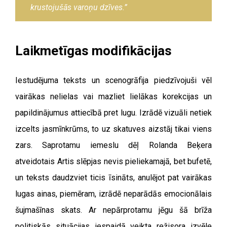
krustojušās varoņu dzīves.”
Laikmetīgas modifikācijas
Iestudējuma teksts un scenogrāfija piedzīvojuši vēl
vairākas nelielas vai mazliet lielākas korekcijas un
papildinājumus attiecībā pret lugu. Izrādē vizuāli netiek
izcelts jasmīnkrūms, to uz skatuves aizstāj tikai viens
zars. Saprotamu iemeslu dēļ Rolanda Beķera
atveidotais Artis slēpjas nevis pieliekamajā, bet bufetē,
un teksts daudzviet ticis īsināts, anulējot pat vairākas
lugas ainas, piemēram, izrādē neparādās emocionālais
šujmašīnas skats. Ar nepārprotamu jēgu šā brīža
politiskās situācijas iespaidā veikta režisora izvēle