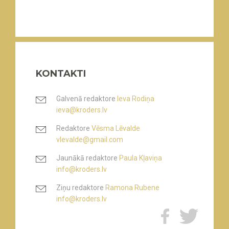
KONTAKTI
Galvenā redaktore
Ieva Rodiņa
ieva@kroders.lv
Redaktore
Vēsma Lēvalde
vlevalde@gmail.com
Jaunākā redaktore
Paula Kļaviņa
info@kroders.lv
Ziņu redaktore
Ramona Rubene
info@kroders.lv