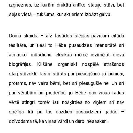
izgrieznes, uz kurām drukāti antīko statuju stāvi, bet
sejas vietā – tukšums, kur aktieriem izbāzt galvu.
Doma skaidra – aiz fasādes slēpjas pavisam citāda
realitāte, un tieši to Hēbe pusaudzes intensitātē arī
atmasko, mūsdienu leksikas mērcē iezīmējot dievu
biogrāfijas. Klišāne organiski nospēlē atrašanos
starpstāvoklī. Tas ir stāsts par pieaugšanu, jo jaunieši,
protams, nav vairs bērni, bet arī pieaugušie ne. Un arī
par vērtībām un piederību, jo Hēbe gan visus radus
vērtē stingri, tomēr īsti nošķirties no viņiem arī nav
spējīga, kā jau tas daždien pusaudžiem gadās –
dzīvodama tā, ka viņas vārdi un darbi nesaskan.