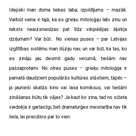
Idejiski man doma liekas laba; izpildījums – mazāk.
Varbūt vaina ir tajā, ka es grieķu mitoloģiju labi zinu un
teksts neaizsniedzas pat līdz
vikipēdijas
šķirkļa
dziļumam? Var būt... No vienas puses – par Latvijas
izglītības sistēmu man ilūziju nav, un var būt, ka tas, ko
es zināju jau desmit gadu vecumā, tiešām nav
pašsaprotami. No otras puses – grieķu mitoloģija ir
pamatā daudziem populārās kultūras stāstiem, tāpēc –
ja jaunieši skatās kino vai lasa komiksus, vai tiešām
zināšanas būtu tik vājas? Ja kaut ko zina, tad no sižeta
viedokļa ir garlaicīgi, bet dramaturģes meistarība nav tik
liela, lai priecātos par to vien.