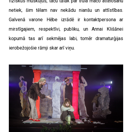
fiziskus muskuļus, taču tālāk par trula mačo attēlošanu
netiek, šim tēlam nav nekādu nianšu un attīstības.
Galvenā varone Hēbe izrādē ir kontaktpersona ar
mirstīgajiem, respektīvi, publiku, un Annai Klišānei
kopumā tas arī sekmējas labi, tomēr dramaturģijas
ierobežojošie rāmji skar arī viņu.