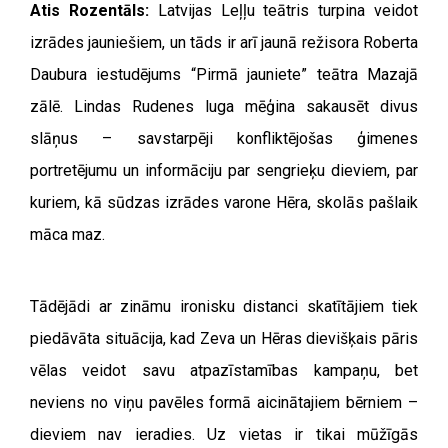
Atis Rozentāls:
Latvijas Leļļu teātris turpina veidot
izrādes jauniešiem, un tāds ir arī jaunā režisora Roberta
Daubura iestudējums “Pirmā jauniete” teātra Mazajā
zālē. Lindas Rudenes luga mēģina sakausēt divus
slāņus – savstarpēji konfliktējošas ģimenes
portretējumu un informāciju par sengrieķu dieviem, par
kuriem, kā sūdzas izrādes varone Hēra, skolās pašlaik
māca maz.
Tādējādi ar zināmu ironisku distanci skatītājiem tiek
piedāvāta situācija, kad Zeva un Hēras dievišķais pāris
vēlas veidot savu atpazīstamības kampaņu, bet
neviens no viņu pavēles formā aicinātajiem bērniem –
dieviem nav ieradies. Uz vietas ir tikai mūžīgās