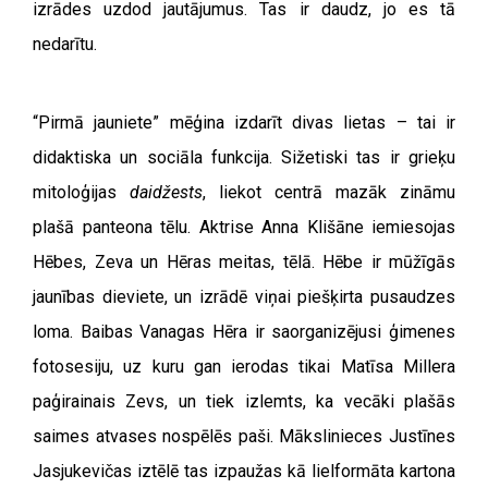
izrādes uzdod jautājumus. Tas ir daudz, jo es tā
nedarītu.
“Pirmā jauniete” mēģina izdarīt divas lietas – tai ir
didaktiska un sociāla funkcija. Sižetiski tas ir grieķu
mitoloģijas
daidžests
, liekot centrā mazāk zināmu
plašā panteona tēlu. Aktrise Anna Klišāne iemiesojas
Hēbes, Zeva un Hēras meitas, tēlā. Hēbe ir mūžīgās
jaunības dieviete, un izrādē viņai piešķirta pusaudzes
loma. Baibas Vanagas Hēra ir saorganizējusi ģimenes
fotosesiju, uz kuru gan ierodas tikai Matīsa Millera
paģirainais Zevs, un tiek izlemts, ka vecāki plašās
saimes atvases nospēlēs paši. Mākslinieces Justīnes
Jasjukevičas iztēlē tas izpaužas kā lielformāta kartona