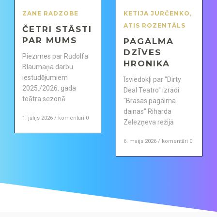
ZANE RADZOBE
KETIJA JURČENKO
,
ATIS ROZENTĀLS
ČETRI STĀSTI
PAR MUMS
PAGALMA
DZĪVES
Piezīmes par Rūdolfa
HRONIKA
Blaumaņa darbu
iestudējumiem
Īsviedokļi par "Dirty
2025./2026. gada
Deal Teatro" izrādi
teātra sezonā
"Brasas pagalma
dainas" Riharda
1. jūlijs 2026 / komentāri 0
Zelezņeva režijā
6. maijs 2026 / komentāri 0