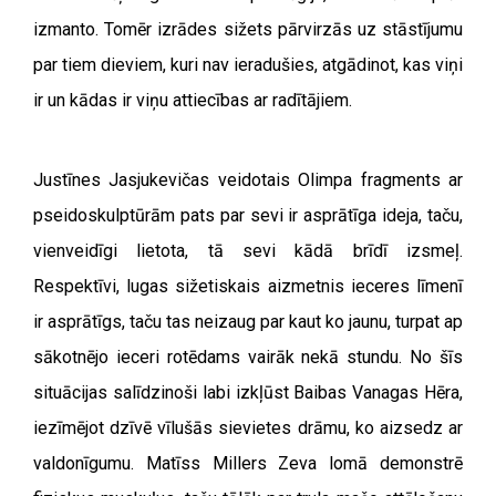
izmanto. Tomēr izrādes sižets pārvirzās uz stāstījumu
par tiem dieviem, kuri nav ieradušies, atgādinot, kas viņi
ir un kādas ir viņu attiecības ar radītājiem.
Justīnes Jasjukevičas veidotais Olimpa fragments ar
pseidoskulptūrām pats par sevi ir asprātīga ideja, taču,
vienveidīgi lietota, tā sevi kādā brīdī izsmeļ.
Respektīvi, lugas sižetiskais aizmetnis ieceres līmenī
ir asprātīgs, taču tas neizaug par kaut ko jaunu, turpat ap
sākotnējo ieceri rotēdams vairāk nekā stundu. No šīs
situācijas salīdzinoši labi izkļūst Baibas Vanagas Hēra,
iezīmējot dzīvē vīlušās sievietes drāmu, ko aizsedz ar
valdonīgumu. Matīss Millers Zeva lomā demonstrē