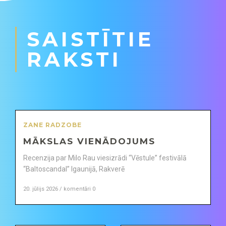
SAISTĪTIE
RAKSTI
ZANE RADZOBE
MĀKSLAS VIENĀDOJUMS
Recenzija par Milo Rau viesizrādi “Vēstule” festivālā
“Baltoscandal” Igaunijā, Rakverē
20. jūlijs 2026 / komentāri 0