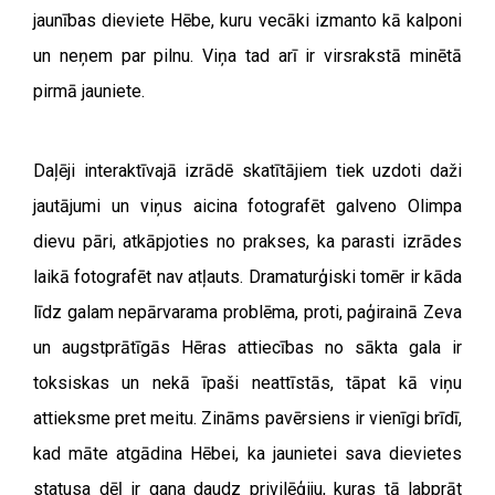
jaunības dieviete Hēbe, kuru vecāki izmanto kā kalponi
un neņem par pilnu. Viņa tad arī ir virsrakstā minētā
pirmā jauniete.
Daļēji interaktīvajā izrādē skatītājiem tiek uzdoti daži
jautājumi un viņus aicina fotografēt galveno Olimpa
dievu pāri, atkāpjoties no prakses, ka parasti izrādes
laikā fotografēt nav atļauts. Dramaturģiski tomēr ir kāda
līdz galam nepārvarama problēma, proti, paģirainā Zeva
un augstprātīgās Hēras attiecības no sākta gala ir
toksiskas un nekā īpaši neattīstās, tāpat kā viņu
attieksme pret meitu. Zināms pavērsiens ir vienīgi brīdī,
kad māte atgādina Hēbei, ka jaunietei sava dievietes
statusa dēļ ir gana daudz privilēģiju, kuras tā labprāt