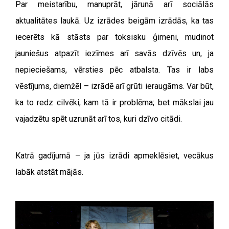
Par meistarību, manuprāt, jārunā arī sociālās
aktualitātes laukā. Uz izrādes beigām izrādās, ka tas
iecerēts kā stāsts par toksisku ģimeni, mudinot
jauniešus atpazīt iezīmes arī savās dzīvēs un, ja
nepieciešams, vērsties pēc atbalsta. Tas ir labs
vēstījums, diemžēl – izrādē arī grūti ieraugāms. Var būt,
ka to redz cilvēki, kam tā ir problēma; bet mākslai jau
vajadzētu spēt uzrunāt arī tos, kuri dzīvo citādi.
Katrā gadījumā – ja jūs izrādi apmeklēsiet, vecākus
labāk atstāt mājās.