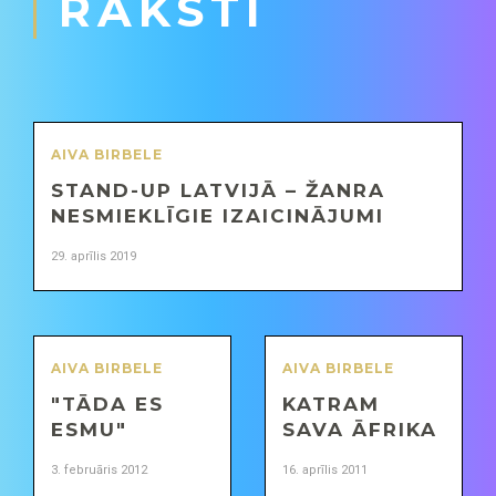
RAKSTI
AIVA BIRBELE
STAND-UP LATVIJĀ – ŽANRA
NESMIEKLĪGIE IZAICINĀJUMI
29. aprīlis 2019
AIVA BIRBELE
AIVA BIRBELE
"TĀDA ES
KATRAM
ESMU"
SAVA ĀFRIKA
3. februāris 2012
16. aprīlis 2011