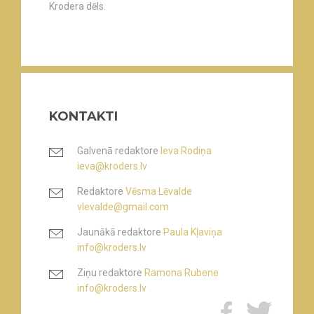
Krodera dēls.
KONTAKTI
Galvenā redaktore
Ieva Rodiņa
ieva@kroders.lv
Redaktore
Vēsma Lēvalde
vlevalde@gmail.com
Jaunākā redaktore
Paula Kļaviņa
info@kroders.lv
Ziņu redaktore
Ramona Rubene
info@kroders.lv