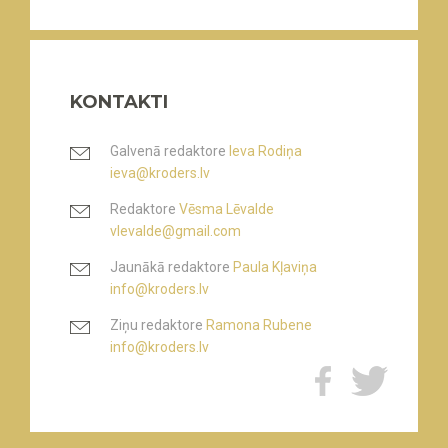
KONTAKTI
Galvenā redaktore
Ieva Rodiņa
ieva@kroders.lv
Redaktore
Vēsma Lēvalde
vlevalde@gmail.com
Jaunākā redaktore
Paula Kļaviņa
info@kroders.lv
Ziņu redaktore
Ramona Rubene
info@kroders.lv