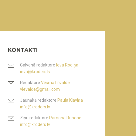
KONTAKTI
Galvenā redaktore
Ieva Rodiņa
ieva@kroders.lv
Redaktore
Vēsma Lēvalde
vlevalde@gmail.com
Jaunākā redaktore
Paula Kļaviņa
info@kroders.lv
Ziņu redaktore
Ramona Rubene
info@kroders.lv