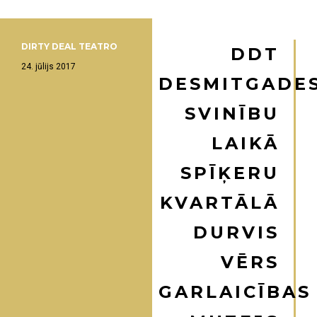
DIRTY DEAL TEATRO
DDT
24. jūlijs 2017
DESMITGADE
SVINĪBU
LAIKĀ
SPĪĶERU
KVARTĀLĀ
DURVIS
VĒRS
GARLAICĪBAS