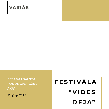
VAIRĀK
DEJAS ATBALSTA
FESTIVĀLA
FONDS „ZVAIGŽŅU
AKA”
“VIDES
26. jūlijs 2017
DEJA”