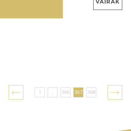
VAIRĀK
1
…
366
367
368