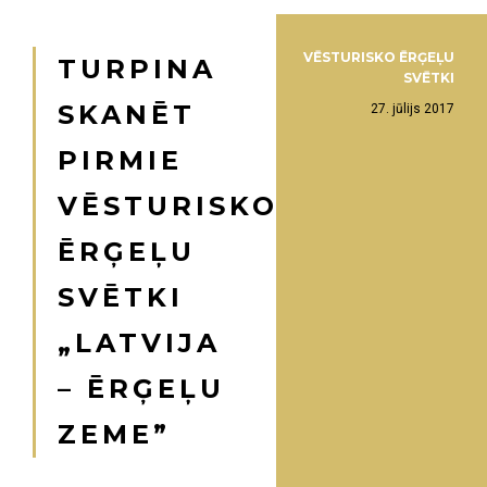
VĒSTURISKO ĒRĢEĻU
TURPINA
SVĒTKI
SKANĒT
27. jūlijs 2017
PIRMIE
VĒSTURISKO
ĒRĢEĻU
SVĒTKI
„LATVIJA
– ĒRĢEĻU
ZEME”