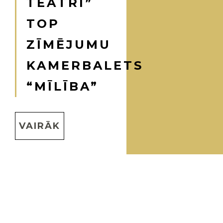
TEĀTRĪ”
TOP
ZĪMĒJUMU
KAMERBALETS
“MĪLĪBA”
VAIRĀK