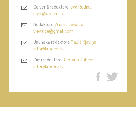
Galvenā redaktore
Ieva Rodiņa
ieva@kroders.lv
Redaktore
Vēsma Lēvalde
vlevalde@gmail.com
Jaunākā redaktore
Paula Kļaviņa
info@kroders.lv
Ziņu redaktore
Ramona Rubene
info@kroders.lv