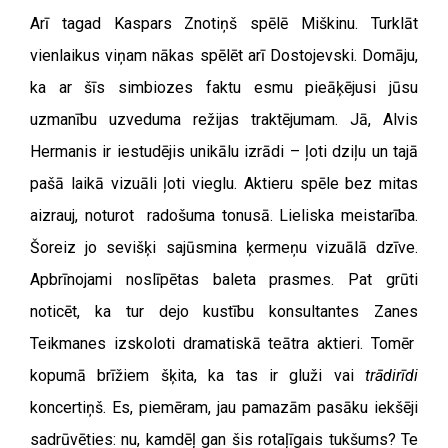
Arī tagad Kaspars Znotiņš spēlē Miškinu. Turklāt
vienlaikus viņam nākas spēlēt arī Dostojevski. Domāju,
ka ar šīs simbiozes faktu esmu pieāķējusi jūsu
uzmanību uzveduma režijas traktējumam. Jā, Alvis
Hermanis ir iestudējis unikālu izrādi – ļoti dziļu un tajā
pašā laikā vizuāli ļoti vieglu. Aktieru spēle bez mitas
aizrauj, noturot radošuma tonusā. Lieliska meistarība.
Šoreiz jo sevišķi sajūsmina ķermeņu vizuālā dzīve.
Apbrīnojami noslīpētas baleta prasmes. Pat grūti
noticēt, ka tur dejo kustību konsultantes Zanes
Teikmanes izskoloti dramatiskā teātra aktieri. Tomēr
kopumā brīžiem šķita, ka tas ir gluži vai
trādirīdi
koncertiņš. Es, piemēram, jau pamazām pasāku iekšēji
sadrūvēties: nu, kamdēļ gan šis rotaļīgais tukšums? Te