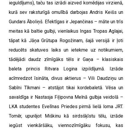
ieguldījums), taču tas izrādi aizved komēdijas virzienā,
kurā sev raksturīgā omulībā darbojas Andris Keišs un
Gundars Āboliņš. Efektīgas ir Jepančinas – māte un trīs
meitas kā baltie gulbji, vienlaikus Ingas Tropas Aglajai,
tāpat kā Jāņa Grūtupa Rogožinam, šajā versijā ir ļoti
reducēts skatuves laiks un ietekme uz notikumiem,
tādējādi daudz zīmīgāks tēls ir Gaņa – klasiskais
baleta princis Ritvara Logina izpildījumā. Izrāde
acīmredzot īsināta, divus aktierus – Vili Daudziņu un
Sabīni Tīkmani – atstājot tikai kordebaletā. Vēsa un
savaldīga ir Nastasja Fiļipovna Melnā gulbja veidolā –
LKA studentes Evelīnas Priedes pirmā lielā loma JRT.
Tomēr, upurējot Miškinu kā sirdsšķīstu tēlu, izrāde
iegūst vienkāršāku, viennozīmīgāku fokusu, kas