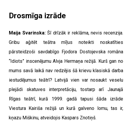
Drosmīga izrāde
Maija Svarinska:
Šī drīzāk ir reklāma, nevis recenzija.
Gribu aģitēt teātra mīļus noteikti noskatīties
pārsteidzoši savdabīgo Fjodora Dostojevska romāna
“Idiots” inscenējumu Alvja Hermaņa režijā. Kurš gan no
mums savā laikā nav redzējis šā krievu klasiskā darba
iestudējumus teātrī? Latvijā vien var nosaukt veselu
plejādi skatuves interpretāciju, tostarp arī Jaunajā
Rīgas teātrī, kurā 1999. gadā tapusi šāda izrāde
Viestura Kairiša režijā un kurā galveno lomu, tas ir,
kņazu Miškinu, atveidojis Kaspars Znotiņš.