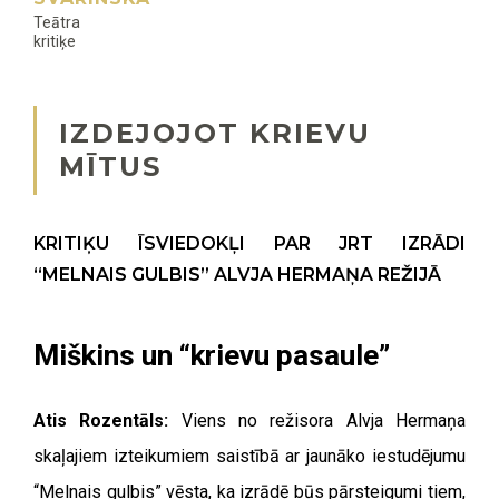
Teātra
kritiķe
IZDEJOJOT KRIEVU
MĪTUS
KRITIĶU ĪSVIEDOKĻI PAR JRT IZRĀDI
“MELNAIS GULBIS” ALVJA HERMAŅA REŽIJĀ
Miškins un “krievu pasaule”
Atis Rozentāls:
Viens no režisora Alvja Hermaņa
skaļajiem izteikumiem saistībā ar jaunāko iestudējumu
“Melnais gulbis” vēsta, ka izrādē būs pārsteigumi tiem,