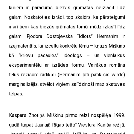
kuriem ir paradums biezās grāmatas neizlasīt līdz
galam. Noskatoties izrādi, top skaidrs, ka pārsteigumi
ir arī tiem, kas biezās grāmatas tomēr mēdz izlasīt līdz
galam. Fjodora Dostojevska “Idiots” Hermanim ir
izejmateriāls, lai izceltu konkrētu tēmu – kņazs Miškins
kā “krievu pasaules” ideologs – un vienlaikus
eksperimentētu ar izrādes formu. Vairākus romāna
tēlus režisors radikāli (Hermanim ļoti patīk šis vārds)
marginalizējis, atvēlot viņiem salīdzinoši maz skatuves
telpas.
Kaspars Znotiņš Miškinu pirmo reizi nospēlēja 1999.
gadā turpat Jaunajā Rīgas teātrī Viestura Kairiša režijā.