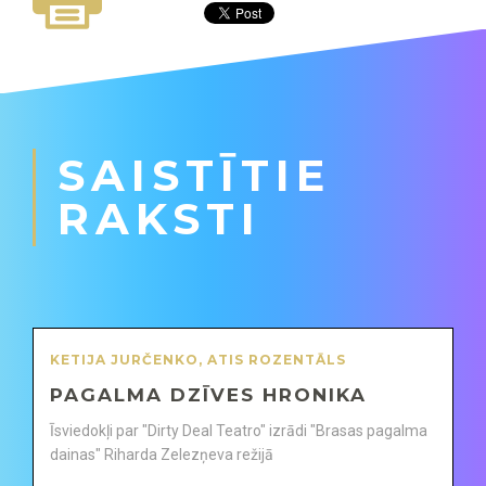
SAISTĪTIE
RAKSTI
KETIJA JURČENKO
,
ATIS ROZENTĀLS
PAGALMA DZĪVES HRONIKA
Īsviedokļi par "Dirty Deal Teatro" izrādi "Brasas pagalma
dainas" Riharda Zelezņeva režijā