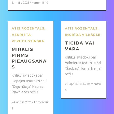
6. maijs 2026 / komentāri 0
ATIS ROZENTĀLS
,
ATIS ROZENTĀLS
,
HENRIETA
INGRĪDA VILKĀRSE
VERHOUSTINSKA
TICĪBA VAI
VARA
MIRKLIS
PIRMS
Kritiķu īsviedokļi par
PIEAUGŠANA
Valmieras teātra izrādi
S
“Šaubas” Toma Treiņa
režijā
Kritiķu īsviedokļi par
Liepājas teātra izrādi
23. aprīlis 2026 / komentāri
“Deju nācija” Paulas
0
Pļavnieces režijā
24. aprīlis 2026 / komentāri
1