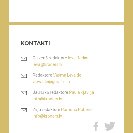
KONTAKTI
Galvenā redaktore
Ieva Rodiņa
ieva@kroders.lv
Redaktore
Vēsma Lēvalde
vlevalde@gmail.com
Jaunākā redaktore
Paula Kļaviņa
info@kroders.lv
Ziņu redaktore
Ramona Rubene
info@kroders.lv