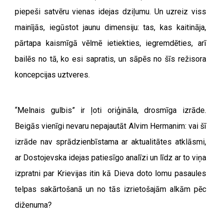
piepeši satvēru vienas idejas dziļumu. Un uzreiz viss
mainījās, iegūstot jaunu dimensiju: tas, kas kaitināja,
pārtapa kaismīgā vēlmē ietiekties, iegremdēties, arī
bailēs no tā, ko esi sapratis, un sāpēs no šīs režisora
koncepcijas uztveres.
“Melnais gulbis” ir ļoti oriģināla, drosmīga izrāde.
Beigās vienīgi nevaru nepajautāt Alvim Hermanim: vai šī
izrāde nav sprādzienbīstama ar aktualitātes atklāsmi,
ar Dostojevska idejas patiesīgo analīzi un līdz ar to viņa
izpratni par Krievijas itin kā Dieva doto lomu pasaules
telpas sakārtošanā un no tās izrietošajām alkām pēc
diženuma?