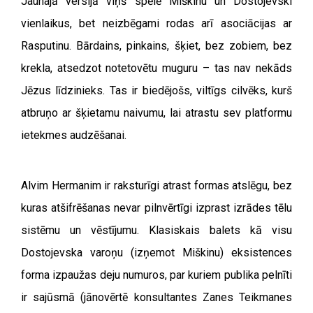
Jaunajā versijā viņš spēlē Miškinu un Dostojevski
vienlaikus, bet neizbēgami rodas arī asociācijas ar
Rasputinu. Bārdains, pinkains, šķiet, bez zobiem, bez
krekla, atsedzot notetovētu muguru – tas nav nekāds
Jēzus līdzinieks. Tas ir biedējošs, viltīgs cilvēks, kurš
atbruņo ar šķietamu naivumu, lai atrastu sev platformu
ietekmes audzēšanai.
Alvim Hermanim ir raksturīgi atrast formas atslēgu, bez
kuras atšifrēšanas nevar pilnvērtīgi izprast izrādes tēlu
sistēmu un vēstījumu. Klasiskais balets kā visu
Dostojevska varoņu (izņemot Miškinu) eksistences
forma izpaužas deju numuros, par kuriem publika pelnīti
ir sajūsmā (jānovērtē konsultantes Zanes Teikmanes