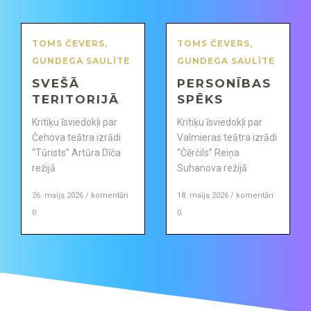
TOMS ČEVERS
,
TOMS ČEVERS
,
GUNDEGA SAULĪTE
GUNDEGA SAULĪTE
SVEŠĀ
PERSONĪBAS
TERITORIJĀ
SPĒKS
Kritiķu īsviedokļi par
Kritiķu īsviedokļi par
Čehova teātra izrādi
Valmieras teātra izrādi
“Tūrists” Artūra Dīča
“Čērčils” Reiņa
režijā
Suhanova režijā
26. maijs 2026 / komentāri
18. maijs 2026 / komentāri
0
0