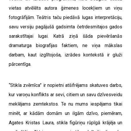
vietas atvēlēts autora ģimenes locekļiem un viņu
fotogrāfijām. Teātris taču piedāvā lugas interpretāciju,
savu versiju pagājušā gadsimta četrdesmitajos gados
sarakstītajai lugai. Katrā ziņā šāda pievēršanās
dramaturga biografijas faktiem, ne viņa mākslas
darbam, kaut izglītojoša, izrādes kontekstā ir gluži
pārcentīga.
“Stikla zvērnīca” ir nopietni atšifrējams skatuves darbs,
kur varoņu konflikts ar sevi, citiem un savu dzīvesveidu
meklējams zemtekstos. Te nu mums iespējams tikai
minēt, ar kādām domām un ilgām dzīvo, piemēram,
Agates Kristas Laura, stikla figūriņu rūpīgā krājēja un