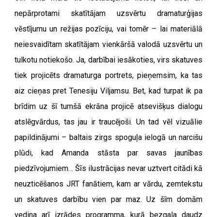
nepārprotami skatītājam uzsvērtu dramaturģijas
vēstījumu un režijas pozīciju, vai tomēr – lai materiālā
neiesvaidītam skatītājam vienkāršā valodā uzsvērtu un
tulkotu notiekošo. Ja, darbībai iesākoties, virs skatuves
tiek projicēts dramaturga portrets, pieņemsim, ka tas
aiz cieņas pret Tenesiju Viljamsu. Bet, kad turpat ik pa
brīdim uz šī tumšā ekrāna projicē atsevišķus dialogu
atslēgvārdus, tas jau ir traucējoši. Un tad vēl vizuālie
papildinājumi – baltais zirgs spoguļa ielogā un narcišu
plūdi, kad Amanda stāsta par savas jaunības
piedzīvojumiem… Šīs ilustrācijas nevar uztvert citādi kā
neuzticēšanos JRT fanātiem, kam ar vārdu, zemtekstu
un skatuves darbību vien par maz. Uz šīm domām
vedina arī izrādes programma, kurā bezgala daudz