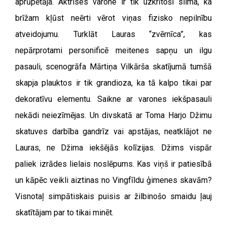
aprūpētāja. Aktrises varone ir tik uzkrītoši slima, ka
brīžam kļūst neērti vērot viņas fizisko nepilnību
atveidojumu. Turklāt Lauras “zvērnīca”, kas
nepārprotami personificē meitenes sapņu un ilgu
pasauli, scenogrāfa Mārtiņa Vilkārša skatījumā tumšā
skapja plauktos ir tik grandioza, ka tā kalpo tikai par
dekoratīvu elementu. Saikne ar varones iekšpasauli
nekādi neiezīmējas. Un divskatā ar Toma Harjo Džimu
skatuves darbība gandrīz vai apstājas, neatklājot ne
Lauras, ne Džima iekšējās kolīzijas. Džims vispār
paliek izrādes lielais noslēpums. Kas viņš ir patiesībā
un kāpēc veikli aiztinas no Vingfīldu ģimenes skavām?
Visnotaļ simpātiskais puisis ar žilbinošo smaidu ļauj
skatītājam par to tikai minēt.