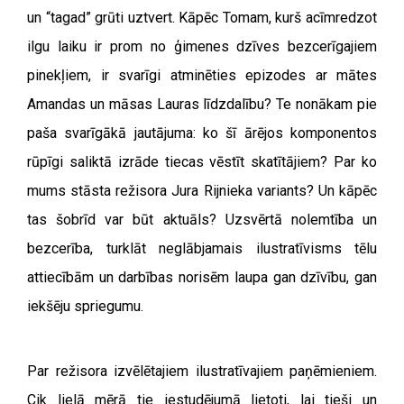
un “tagad” grūti uztvert. Kāpēc Tomam, kurš acīmredzot
ilgu laiku ir prom no ģimenes dzīves bezcerīgajiem
pinekļiem, ir svarīgi atminēties epizodes ar mātes
Amandas un māsas Lauras līdzdalību? Te nonākam pie
paša svarīgākā jautājuma: ko šī ārējos komponentos
rūpīgi saliktā izrāde tiecas vēstīt skatītājiem? Par ko
mums stāsta režisora Jura Rijnieka variants? Un kāpēc
tas šobrīd var būt aktuāls? Uzsvērtā nolemtība un
bezcerība, turklāt neglābjamais ilustratīvisms tēlu
attiecībām un darbības norisēm laupa gan dzīvību, gan
iekšēju spriegumu.
Par režisora izvēlētajiem ilustratīvajiem paņēmieniem.
Cik lielā mērā tie iestudējumā lietoti, lai tieši un