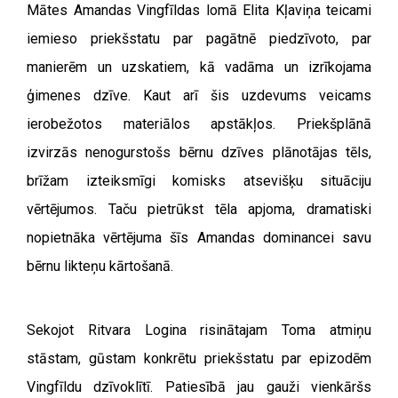
Mātes Amandas Vingfīldas lomā Elita Kļaviņa teicami
iemieso priekšstatu par pagātnē piedzīvoto, par
manierēm un uzskatiem, kā vadāma un izrīkojama
ģimenes dzīve. Kaut arī šis uzdevums veicams
ierobežotos materiālos apstākļos. Priekšplānā
izvirzās nenogurstošs bērnu dzīves plānotājas tēls,
brīžam izteiksmīgi komisks atsevišķu situāciju
vērtējumos. Taču pietrūkst tēla apjoma, dramatiski
nopietnāka vērtējuma šīs Amandas dominancei savu
bērnu likteņu kārtošanā.
Sekojot Ritvara Logina risinātajam Toma atmiņu
stāstam, gūstam konkrētu priekšstatu par epizodēm
Vingfīldu dzīvoklītī. Patiesībā jau gauži vienkāršs