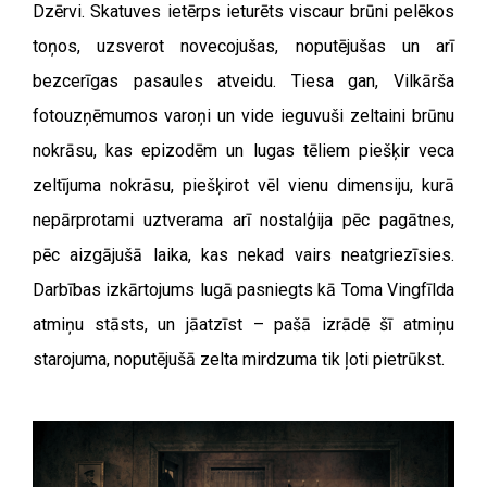
Dzērvi. Skatuves ietērps ieturēts viscaur brūni pelēkos
toņos, uzsverot novecojušas, noputējušas un arī
bezcerīgas pasaules atveidu. Tiesa gan, Vilkārša
fotouzņēmumos varoņi un vide ieguvuši zeltaini brūnu
nokrāsu, kas epizodēm un lugas tēliem piešķir veca
zeltījuma nokrāsu, piešķirot vēl vienu dimensiju, kurā
nepārprotami uztverama arī nostalģija pēc pagātnes,
pēc aizgājušā laika, kas nekad vairs neatgriezīsies.
Darbības izkārtojums lugā pasniegts kā Toma Vingfīlda
atmiņu stāsts, un jāatzīst – pašā izrādē šī atmiņu
starojuma, noputējušā zelta mirdzuma tik ļoti pietrūkst.