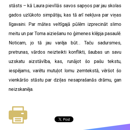
stāsts – kā Laura pievīlās savos sapņos par jau skolas
gados uzlūkoto simpātiju, kas tā arī nekļuva par viņas
līgavaini. Par mātes veltīgajā pūlēm izprecināt slimo
meitu un par Toma aiziešanu no ģimenes klēpja pasaulē.
Noticam, jo tā jau varēja būt… Taču sadursmes,
pretrunas, vārdos neizteikti konflikti, šaubas un savu
uzskatu aizstāvība, kas, runājot šo pašu tekstu,
iespējams, varētu mutuļot lomu zemtekstā, vēršot šo
vienkāršo stāstu par dziļas nesaprašanās drāmu, gan
neizskanēja.