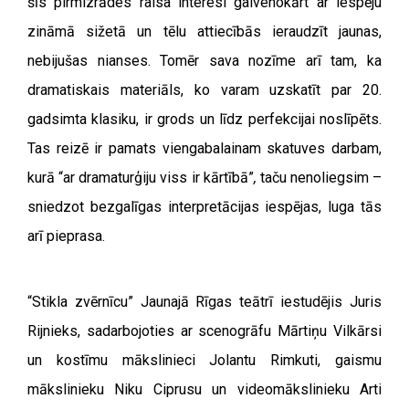
šīs pirmizrādes raisa interesi galvenokārt ar iespēju
zināmā sižetā un tēlu attiecībās ieraudzīt jaunas,
nebijušas nianses. Tomēr sava nozīme arī tam, ka
dramatiskais materiāls, ko varam uzskatīt par 20.
gadsimta klasiku, ir grods un līdz perfekcijai noslīpēts.
Tas reizē ir pamats viengabalainam skatuves darbam,
kurā “ar dramaturģiju viss ir kārtībā”
,
taču nenoliegsim –
sniedzot bezgalīgas interpretācijas iespējas, luga tās
arī pieprasa.
“Stikla zvērnīcu” Jaunajā Rīgas teātrī iestudējis Juris
Rijnieks, sadarbojoties ar scenogrāfu Mārtiņu Vilkārsi
un kostīmu mākslinieci Jolantu Rimkuti, gaismu
mākslinieku Niku Ciprusu un videomākslinieku Arti