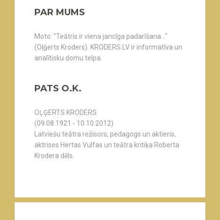
PAR MUMS
Moto: "Teātris ir viena jancīga padarīšana..."
(Oļģerts Kroders). KRODERS.LV ir informatīva un
analītisku domu telpa.
PATS O.K.
OĻĢERTS KRODERS
(09.08.1921 - 10.10.2012)
Latviešu teātra režisors, pedagogs un aktieris,
aktrises Hertas Vulfas un teātra kritiķa Roberta
Krodera dēls.