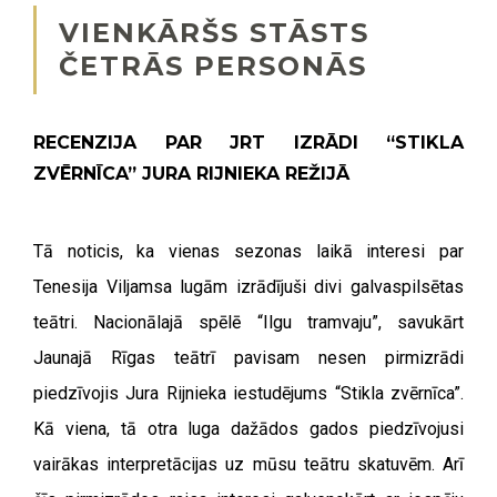
VIENKĀRŠS STĀSTS
ČETRĀS PERSONĀS
RECENZIJA PAR JRT IZRĀDI “STIKLA
ZVĒRNĪCA” JURA RIJNIEKA REŽIJĀ
Tā noticis, ka vienas sezonas laikā interesi par
Tenesija Viljamsa lugām izrādījuši divi galvaspilsētas
teātri. Nacionālajā spēlē “Ilgu tramvaju”, savukārt
Jaunajā Rīgas teātrī pavisam nesen pirmizrādi
piedzīvojis Jura Rijnieka iestudējums “Stikla zvērnīca”.
Kā viena, tā otra luga dažādos gados piedzīvojusi
vairākas interpretācijas uz mūsu teātru skatuvēm. Arī