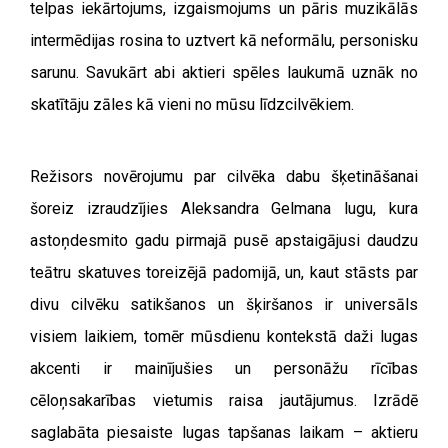
telpas iekārtojums, izgaismojums un pāris muzikālās
intermēdijas rosina to uztvert kā neformālu, personisku
sarunu. Savukārt abi aktieri spēles laukumā uznāk no
skatītāju zāles kā vieni no mūsu līdzcilvēkiem.
Režisors novērojumu par cilvēka dabu šķetināšanai
šoreiz izraudzījies Aleksandra Gelmana lugu, kura
astoņdesmito gadu pirmajā pusē apstaigājusi daudzu
teātru skatuves toreizējā padomijā, un, kaut stāsts par
divu cilvēku satikšanos un šķiršanos ir universāls
visiem laikiem, tomēr mūsdienu kontekstā daži lugas
akcenti ir mainījušies un personāžu rīcības
cēloņsakarības vietumis raisa jautājumus. Izrādē
saglabāta piesaiste lugas tapšanas laikam – aktieru