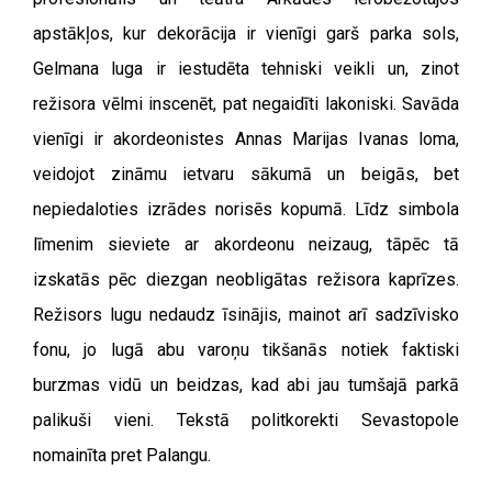
apstākļos, kur dekorācija ir vienīgi garš parka sols,
Gelmana luga ir iestudēta tehniski veikli un, zinot
režisora vēlmi inscenēt, pat negaidīti lakoniski. Savāda
vienīgi ir akordeonistes Annas Marijas Ivanas loma,
veidojot zināmu ietvaru sākumā un beigās, bet
nepiedaloties izrādes norisēs kopumā. Līdz simbola
līmenim sieviete ar akordeonu neizaug, tāpēc tā
izskatās pēc diezgan neobligātas režisora kaprīzes.
Režisors lugu nedaudz īsinājis, mainot arī sadzīvisko
fonu, jo lugā abu varoņu tikšanās notiek faktiski
burzmas vidū un beidzas, kad abi jau tumšajā parkā
palikuši vieni. Tekstā politkorekti Sevastopole
nomainīta pret Palangu.