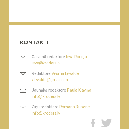
KONTAKTI
Galvenā redaktore
Ieva Rodiņa
ieva@kroders.lv
Redaktore
Vēsma Lēvalde
vlevalde@gmail.com
Jaunākā redaktore
Paula Kļaviņa
info@kroders.lv
Ziņu redaktore
Ramona Rubene
info@kroders.lv