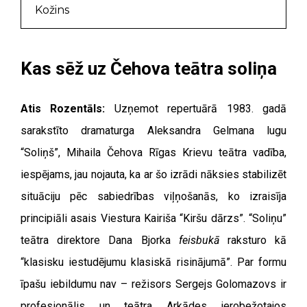
Kožins
Kas sēž uz Čehova teātra soliņa
Atis Rozentāls:
Uzņemot repertuārā 1983. gadā
sarakstīto dramaturga Aleksandra Gelmana lugu
“Soliņš”, Mihaila Čehova Rīgas Krievu teātra vadība,
iespējams, jau nojauta, ka ar šo izrādi nāksies stabilizēt
situāciju pēc sabiedrības viļņošanās, ko izraisīja
principiāli asais Viestura Kairiša “Kiršu dārzs”. “Soliņu”
teātra direktore Dana Bjorka
feisbukā
raksturo kā
“klasisku iestudējumu klasiskā risinājumā”. Par formu
īpašu iebildumu nav – režisors Sergejs Golomazovs ir
profesionālis un teātra Arkādes ierobežotajos