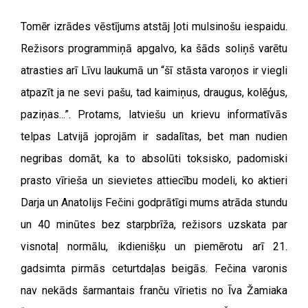
Tomēr izrādes vēstījums atstāj ļoti mulsinošu iespaidu.
Režisors programmiņā apgalvo, ka šāds soliņš varētu
atrasties arī Līvu laukumā un “šī stāsta varoņos ir viegli
atpazīt ja ne sevi pašu, tad kaimiņus, draugus, kolēģus,
paziņas...”. Protams, latviešu un krievu informatīvās
telpas Latvijā joprojām ir sadalītas, bet man nudien
negribas domāt, ka to absolūti toksisko, padomiski
prasto vīrieša un sievietes attiecību modeli, ko aktieri
Darja un Anatolijs Fečini godprātīgi mums atrāda stundu
un 40 minūtes bez starpbrīža, režisors uzskata par
visnotaļ normālu, ikdienišķu un piemērotu arī 21.
gadsimta pirmās ceturtdaļas beigās. Fečina varonis
nav nekāds šarmantais franču vīrietis no Īva Žamiaka