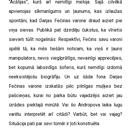
“Acālijas”, kurš arī nemitīgi meloja. Šajā cilvēkā
apvienojas sīkmanīgums un ļaunums, kas izlaužas
spontāni, kad Darjas Fečinas varone draud aiziet pie
viņa sievas. Publikā pat dzirdēju čukstus, ka vīrietis
sievieti tūlīt nogalinās. Respektīvi, Fečins savu varoni
spēlē tā, ka mēs tiešām noticam, ka viņš ir ļauns
manipulators, nevis vieglprātīgs, nevainīgi apprecējies,
bet kopumā labsirdīgs šoferis, kurš nemitīgi izdomā
neeksistējošu biogrāfiju. Un uz šāda fona Darjas
Fečinas varone izskatās pēc pilnīgas muļķes bez
pašcieņas, kurai no parka būtu vajadzējis aiziet jau
izrādes piektajā minūtē. Vai šo Andropova laika lugu
varētu interpretēt arī citādi? Varbūt, bet vai vajag?
Situācija pati par sevi tomēr ir ļoti konstruēta.