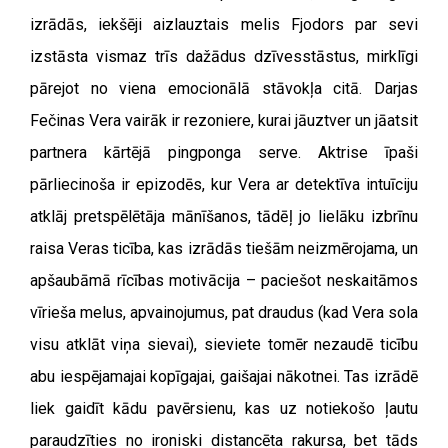
izrādās, iekšēji aizlauztais melis Fjodors par sevi
izstāsta vismaz trīs dažādus dzīvesstāstus, mirklīgi
pārejot no viena emocionālā stāvokļa citā. Darjas
Fečinas Vera vairāk ir rezoniere, kurai jāuztver un jāatsit
partnera kārtējā pingponga serve. Aktrise īpaši
pārliecinoša ir epizodēs, kur Vera ar detektīva intuīciju
atklāj pretspēlētāja mānīšanos, tādēļ jo lielāku izbrīnu
raisa Veras ticība, kas izrādās tiešām neizmērojama, un
apšaubāmā rīcības motivācija – paciešot neskaitāmos
vīrieša melus, apvainojumus, pat draudus (kad Vera sola
visu atklāt viņa sievai), sieviete tomēr nezaudē ticību
abu iespējamajai kopīgajai, gaišajai nākotnei. Tas izrādē
liek gaidīt kādu pavērsienu, kas uz notiekošo ļautu
paraudzīties no ironiski distancēta rakursa, bet tāds