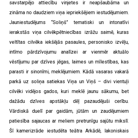
savstarpējo attiecību vinjetes ir neapšaubāma un
zināma no daudziem viņa iepriekšējiem iestudējumiem.
Jauniestudējums “Soliņš” tematiski un intonatīvi
ierakstās viņa cilvēkpētniecības izrāžu saimē, kuras
veltītas cilvēka iekšējās pasaules, personisko izvēļu,
intīmo pārdzīvojumu analīzei ar vienmēr aktuālo
vēstījumu par dzīves jēgas, laimes un mīlestības, kas
parasti ir sinonīmi, meklējumiem. Kādā vasaras vakarā
parkā uz soliņa satiekas Viņa un Viņš – divi vientuļi
cilvēki vidējos gados, kuri meklē jaunu sākumu, bet
dažādu dzīves apstākļu dēļ pazaudējuši cerību.
Vārdiskā duelī par gaidām, jūtām un zaudējumiem
patiesība sajaucas ar meliem pretrunīgu sajūtu mikslī.
Šī kamerizrāde iestudēta teātra Arkādē, lakoniskais