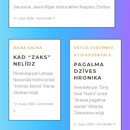
Saruna ar Jaunā Rīgas teātra aktieri Kasparu Znotiņu
21. jūlijs 2026 / komentāri 0
BAIBA KALNA
KETIJA JURČENKO
,
ATIS ROZENTĀLS
KAD “ZAKS”
NELĪDZ
PAGALMA
DZĪVES
Recenzija par Latvijas
HRONIKA
Nacionālā teātra izrādi
“Intīmās dzīves” Ināras
Īsviedokļi par "Dirty
Sluckas režijā
Deal Teatro" izrādi
"Brasas pagalma
12. maijs 2026 / komentāri
dainas" Riharda
0
Zelezņeva režijā
6. maijs 2026 / komentāri 0