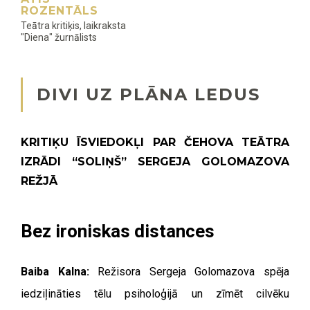
ROZENTĀLS
Teātra kritiķis, laikraksta
"Diena" žurnālists
DIVI UZ PLĀNA LEDUS
KRITIĶU ĪSVIEDOKĻI PAR ČEHOVA TEĀTRA
IZRĀDI “SOLIŅŠ” SERGEJA GOLOMAZOVA
REŽJĀ
Bez ironiskas distances
Baiba Kalna:
Režisora Sergeja Golomazova spēja
iedziļināties tēlu psiholoģijā un zīmēt cilvēku