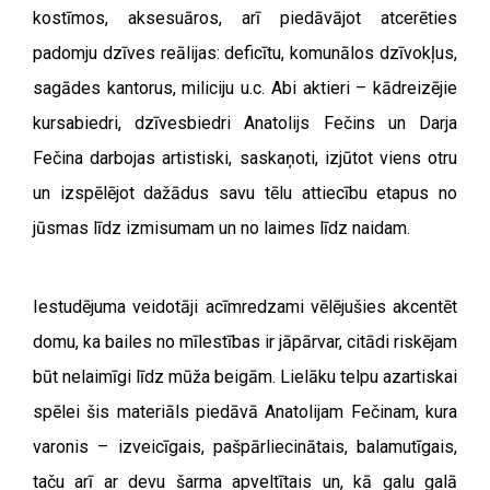
kostīmos, aksesuāros, arī piedāvājot atcerēties
padomju dzīves reālijas: deficītu, komunālos dzīvokļus,
sagādes kantorus, miliciju u.c. Abi aktieri – kādreizējie
kursabiedri, dzīvesbiedri Anatolijs Fečins un Darja
Fečina darbojas artistiski, saskaņoti, izjūtot viens otru
un izspēlējot dažādus savu tēlu attiecību etapus no
jūsmas līdz izmisumam un no laimes līdz naidam.
Iestudējuma veidotāji acīmredzami vēlējušies akcentēt
domu, ka bailes no mīlestības ir jāpārvar, citādi riskējam
būt nelaimīgi līdz mūža beigām. Lielāku telpu azartiskai
spēlei šis materiāls piedāvā Anatolijam Fečinam, kura
varonis – izveicīgais, pašpārliecinātais, balamutīgais,
taču arī ar devu šarma apveltītais un, kā galu galā