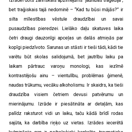
Izrādei dots žanriskais apzīmējums “jaunības traģēdija”,
bet traģiskais tajā nedominē – “Kad tu būsi mājās?” ir
silta mīlestības vēstule draudzībai un savai
pusaudzības pieredzei. Lielāko daļu skatuves laika
četri draugi dauzonīgi apceļas un dalās atmiņās par
kopīgi piedzīvoto. Sarunas un stāsti ir tieši tādi, kādi tie
varētu būt skolas salidojumā, bet jautrību laiku pa
laikam pārtrauc varoņu monologi, kas iezīmē
kontrastējošu ainu – vientulību, problēmas ģimenē,
naudas trūkumu, vecāku alkoholismu. Ir skaidrs, ka tieši
draudzība visiem četriem devusi patvērumu un
mierinājumu. Izrāde ir piesātināta ar detaļām, kas
palīdz raksturot vidi un laiku, taču kādā brīdī rodas
sajūta, ka darbība riņķo uz vietas. Izrādes iecerētā