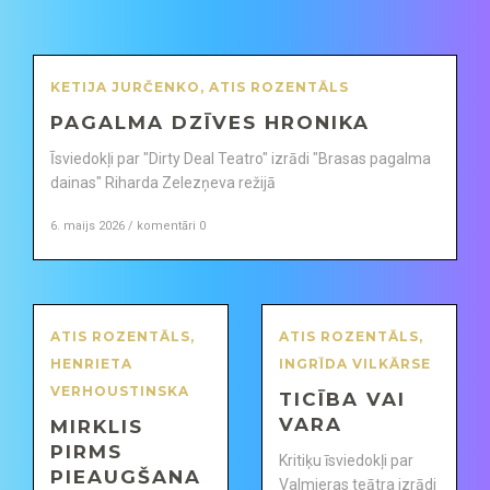
KETIJA JURČENKO
,
ATIS ROZENTĀLS
PAGALMA DZĪVES HRONIKA
Īsviedokļi par "Dirty Deal Teatro" izrādi "Brasas pagalma
dainas" Riharda Zelezņeva režijā
6. maijs 2026 / komentāri 0
ATIS ROZENTĀLS
,
ATIS ROZENTĀLS
,
HENRIETA
INGRĪDA VILKĀRSE
VERHOUSTINSKA
TICĪBA VAI
VARA
MIRKLIS
PIRMS
Kritiķu īsviedokļi par
PIEAUGŠANA
Valmieras teātra izrādi