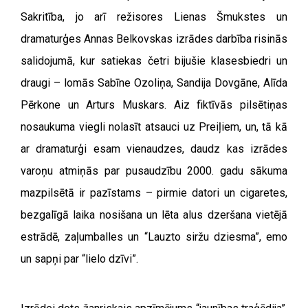
Sakritība, jo arī režisores Lienas Šmukstes un
dramaturģes Annas Belkovskas izrādes darbība risinās
salidojumā, kur satiekas četri bijušie klasesbiedri un
draugi – lomās Sabīne Ozoliņa, Sandija Dovgāne, Alīda
Pērkone un Arturs Muskars. Aiz fiktīvās pilsētiņas
nosaukuma viegli nolasīt atsauci uz Preiļiem, un, tā kā
ar dramaturģi esam vienaudzes, daudz kas izrādes
varoņu atmiņās par pusaudzību 2000. gadu sākuma
mazpilsētā ir pazīstams – pirmie datori un cigaretes,
bezgalīgā laika nosišana un lēta alus dzeršana vietējā
estrādē, zaļumballes un “Lauzto siržu dziesma”, emo
un sapņi par “lielo dzīvi”.