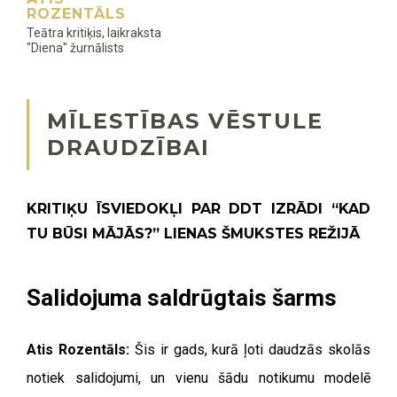
ROZENTĀLS
Teātra kritiķis, laikraksta
"Diena" žurnālists
MĪLESTĪBAS VĒSTULE
DRAUDZĪBAI
KRITIĶU ĪSVIEDOKĻI PAR DDT IZRĀDI “KAD
TU BŪSI MĀJĀS?” LIENAS ŠMUKSTES REŽIJĀ
Salidojuma saldrūgtais šarms
Atis Rozentāls:
Šis ir gads, kurā ļoti daudzās skolās
notiek salidojumi, un vienu šādu notikumu modelē