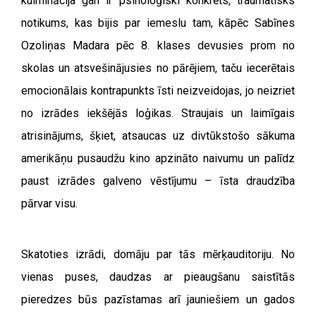
kulminācija gan ir psiholoģiski konkrēts, traumatisks
notikums, kas bijis par iemeslu tam, kāpēc Sabīnes
Ozoliņas Madara pēc 8. klases devusies prom no
skolas un atsvešinājusies no pārējiem, taču iecerētais
emocionālais kontrapunkts īsti neizveidojas, jo neizriet
no izrādes iekšējās loģikas. Straujais un laimīgais
atrisinājums, šķiet, atsaucas uz divtūkstošo sākuma
amerikāņu pusaudžu kino apzināto naivumu un palīdz
paust izrādes galveno vēstījumu – īsta draudzība
pārvar visu.
Skatoties izrādi, domāju par tās mērķauditoriju. No
vienas puses, daudzas ar pieaugšanu saistītās
pieredzes būs pazīstamas arī jauniešiem un gados