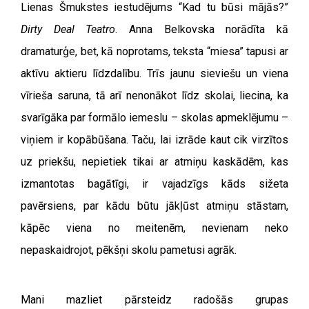
Lienas Šmukstes iestudējums “Kad tu būsi mājās?”
Dirty Deal Teatro
. Anna Belkovska norādīta kā
dramaturģe, bet, kā noprotams, teksta “miesa” tapusi ar
aktīvu aktieru līdzdalību. Trīs jaunu sieviešu un viena
vīrieša saruna, tā arī nenonākot līdz skolai, liecina, ka
svarīgāka par formālo iemeslu – skolas apmeklējumu –
viņiem ir kopābūšana. Taču, lai izrāde kaut cik virzītos
uz priekšu, nepietiek tikai ar atmiņu kaskādēm, kas
izmantotas bagātīgi, ir vajadzīgs kāds sižeta
pavērsiens, par kādu būtu jākļūst atmiņu stāstam,
kāpēc viena no meitenēm, nevienam neko
nepaskaidrojot, pēkšņi skolu pametusi agrāk.
Mani mazliet pārsteidz radošās grupas