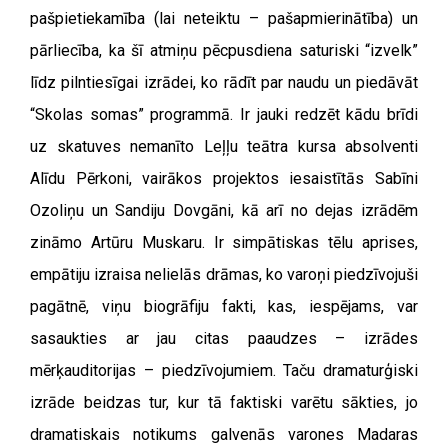
pašpietiekamība (lai neteiktu – pašapmierinātība) un
pārliecība, ka šī atmiņu pēcpusdiena saturiski “izvelk”
līdz pilntiesīgai izrādei, ko rādīt par naudu un piedāvāt
“Skolas somas” programmā. Ir jauki redzēt kādu brīdi
uz skatuves nemanīto Leļļu teātra kursa absolventi
Alīdu Pērkoni, vairākos projektos iesaistītās Sabīni
Ozoliņu un Sandiju Dovgāni, kā arī no dejas izrādēm
zināmo Artūru Muskaru. Ir simpātiskas tēlu aprises,
empātiju izraisa nelielās drāmas, ko varoņi piedzīvojuši
pagātnē, viņu biogrāfiju fakti, kas, iespējams, var
sasaukties ar jau citas paaudzes – izrādes
mērķauditorijas – piedzīvojumiem. Taču dramaturģiski
izrāde beidzas tur, kur tā faktiski varētu sākties, jo
dramatiskais notikums galvenās varones Madaras