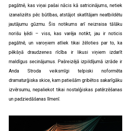
pagātnē, kas viņai pašai nācis kā satricinājums, netiek
izanalizēts pēc būtības, atstājot skatītājam neatbildētu
jautājumu gūzmu. Šis notikums arī neizraisa tālāku
norišu ķēdi – viss, kas varēja notikt, jau ir noticis
pagātnē, un varoņiem atliek tikai žēloties par to, ka
pēkšņā draudzenes rīcība ir likusi viņiem izdarīt
maldīgus secinājumus. Pašreizējā izpildījumā izrāde ir
Anda Stroda veiksmīgi telpiski noformēta
dramaturģiska skice, kam patiešām gribētos sakarīgāku
izvērsumu, nepaliekot tikai nostalģiskas patērzēšanas
un padziedāšanas līmenī.