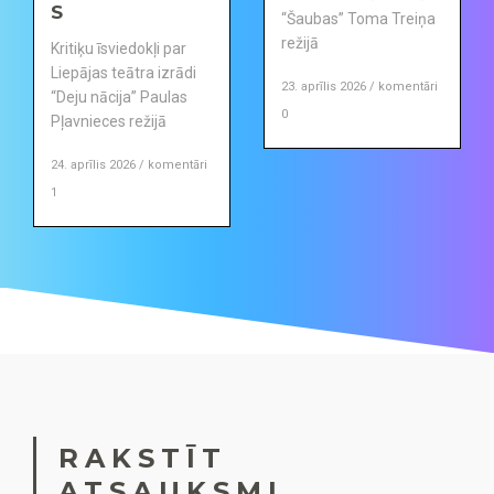
S
“Šaubas” Toma Treiņa
režijā
Kritiķu īsviedokļi par
Liepājas teātra izrādi
23. aprīlis 2026 / komentāri
“Deju nācija” Paulas
0
Pļavnieces režijā
24. aprīlis 2026 / komentāri
1
RAKSTĪT
ATSAUKSMI