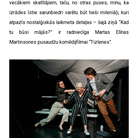
vecākiem skatītājiem, taču, no otras puses, minu, ka
izrādes īstie sarunbiedri varētu būt tieši mileniāļi, kuri
atpazīs nostalģiskās laikmeta detaļas – šajā ziņā “Kad
tu būsi mājās?” ir radniecīga Martas Elīnas
Martinsones pusaudžu komēdijfilmai “Tizlenes”.