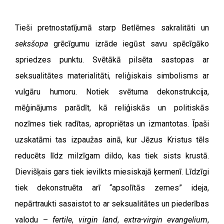
Tieši pretnostatījumā starp Betlēmes sakralitāti un
seksšopa
grēcīgumu izrāde iegūst savu spēcīgāko
spriedzes punktu. Svētākā pilsēta sastopas ar
seksualitātes materialitāti, reliģiskais simbolisms ar
vulgāru humoru. Notiek svētuma dekonstrukcija,
mēģinājums parādīt, kā reliģiskās un politiskās
nozīmes tiek radītas, apropriētas un izmantotas. Īpaši
uzskatāmi tas izpaužas ainā, kur Jēzus Kristus tēls
reducēts līdz milzīgam dildo, kas tiek sists krustā.
Dievišķais gars tiek ievilkts miesiskajā ķermenī. Līdzīgi
tiek dekonstruēta arī “apsolītās zemes” ideja,
nepārtraukti sasaistot to ar seksualitātes un piederības
valodu –
fertile
,
virgin land
,
extra-virgin evangelium
,