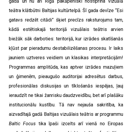
gadā un nu arī Rīgā pakāpeniski nostiprina vizuālā
teātra klātbūtni Baltijas kultūrtelpā. Šī gada devīze
“
Esi
gatavs redzēt citādi” šķiet precīzs raksturojums tam,
kādā estētiskajā teritorijā vizuālais teātris arvien
biežāk sāk darboties: teritorijā, kur izrādes skatīšanās
kļūst par pieradumu destabilizēšanas procesu. Ir laiks
jauniem uztveres veidiem un klasikas interpretācijām!
Programmas amplitūda, kas aptver izrādes mazuļiem
un ģimenēm, pieaugušo auditorijai adresētus darbus,
profesionālas diskusijas un tīklošanās iespējas, ļauj
ieraudzīt ne tikai žanrisku daudzveidību, bet arī plašāku
institucionālu kustību. Tā nav nejauša sakritība, ka
aizvadītajā gadā Baltijas vizuālais teātris ar programmu
Baltic Focus
tika īpaši izcelts arī vienā no Eiropas