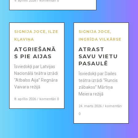
9. aprīlis 2026 / komentāri 0
SIGNIJA JOCE
,
ILZE
SIGNIJA JOCE
,
KĻAVIŅA
INGRĪDA VILKĀRSE
ATGRIEŠANĀ
ATRAST
S PIE AIJAS
SAVU VIETU
PASAULĒ
Īsviedokļi par Latvijas
Nacionālā teātra izrādi
Īsviedokļi par Dailes
“Atbalss Aija” Regnāra
teātra izrādi “Runcis
Vaivara režijā
zābakos” Mārtiņa
Meiera režijā
8. aprīlis 2026 / komentāri 0
24. marts 2026 / komentāri
0