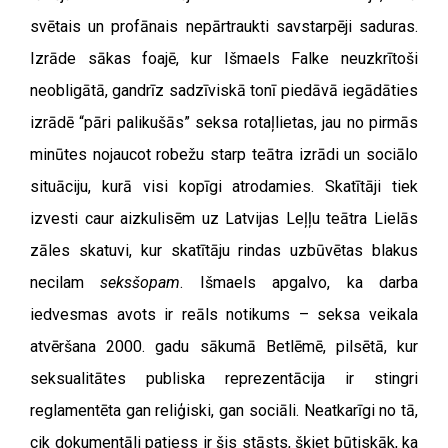
svētais un profānais nepārtraukti savstarpēji saduras.
Izrāde sākas foajē, kur Išmaels Falke neuzkrītoši
neobligātā, gandrīz sadzīviskā tonī piedāvā iegādāties
izrādē “pāri palikušās” seksa rotaļlietas, jau no pirmās
minūtes nojaucot robežu starp teātra izrādi un sociālo
situāciju, kurā visi kopīgi atrodamies. Skatītāji tiek
izvesti caur aizkulisēm uz Latvijas Leļļu teātra Lielās
zāles skatuvi, kur skatītāju rindas uzbūvētas blakus
necilam
seksšopam
. Išmaels apgalvo, ka darba
iedvesmas avots ir reāls notikums – seksa veikala
atvēršana 2000. gadu sākumā Betlēmē, pilsētā, kur
seksualitātes publiska reprezentācija ir stingri
reglamentēta gan reliģiski, gan sociāli. Neatkarīgi no tā,
cik dokumentāli patiess ir šis stāsts, šķiet būtiskāk, ka