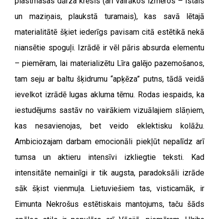
plastmasas dārza krēsls (arī vairākos izmēros – īstais
un maziņais, plaukstā turamais), kas savā lētajā
materialitātē šķiet iederīgs pavisam citā estētikā nekā
niansētie spoguļi. Izrādē ir vēl pāris absurda elementu
– piemēram, lai materializētu Līra galējo pazemošanos,
tam seju ar baltu šķidrumu “apķēza” putns, tādā veidā
ievelkot izrādē lugas akluma tēmu. Rodas iespaids, ka
iestudējums sastāv no vairākiem vizuālajiem slāņiem,
kas nesavienojas, bet veido eklektisku kolāžu.
Ambiciozajam darbam emocionāli piekļūt nepalīdz arī
tumsa un aktieru intensīvi izkliegtie teksti. Kad
intensitāte nemainīgi ir tik augsta, paradoksāli izrāde
sāk šķist vienmuļa. Lietuviešiem tas, visticamāk, ir
Eimunta Nekrošus estētiskais mantojums, taču šāds