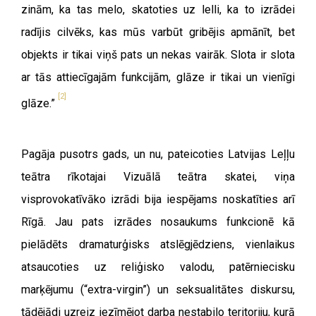
zinām, ka tas melo, skatoties uz lelli, ka to izrādei
radījis cilvēks, kas mūs varbūt gribējis apmānīt, bet
objekts ir tikai viņš pats un nekas vairāk. Slota ir slota
ar tās attiecīgajām funkcijām, glāze ir tikai un vienīgi
[2]
glāze.”
Pagāja pusotrs gads, un nu, pateicoties Latvijas Leļļu
teātra rīkotajai Vizuālā teātra skatei, viņa
visprovokatīvāko izrādi bija iespējams noskatīties arī
Rīgā. Jau pats izrādes nosaukums funkcionē kā
pielādēts dramaturģisks atslēgjēdziens, vienlaikus
atsaucoties uz reliģisko valodu, patērniecisku
marķējumu (
“
extra-virgin”) un seksualitātes diskursu,
tādējādi uzreiz iezīmējot darba nestabilo teritoriju, kurā