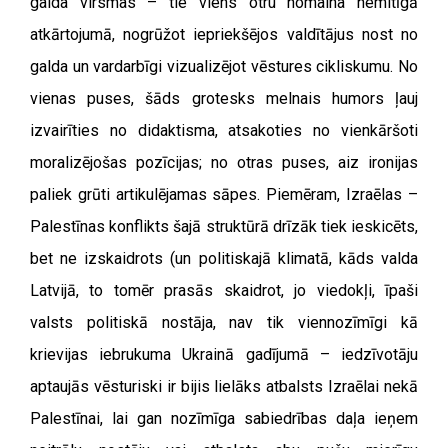
galda virsmas – tie viens otru nomaina nemitīgā
atkārtojumā, nogrūžot iepriekšējos valdītājus nost no
galda un vardarbīgi vizualizējot vēstures cikliskumu. No
vienas puses, šāds grotesks melnais humors ļauj
izvairīties no didaktisma, atsakoties no vienkāršoti
moralizējošas pozīcijas; no otras puses, aiz ironijas
paliek grūti artikulējamas sāpes. Piemēram, Izraēlas –
Palestīnas konflikts šajā struktūrā drīzāk tiek ieskicēts,
bet ne izskaidrots (un politiskajā klimatā, kāds valda
Latvijā, to tomēr prasās skaidrot, jo viedokļi, īpaši
valsts politiskā nostāja, nav tik viennozīmīgi kā
krievijas iebrukuma Ukrainā gadījumā – iedzīvotāju
aptaujās vēsturiski ir bijis lielāks atbalsts Izraēlai nekā
Palestīnai, lai gan nozīmīga sabiedrības daļa ieņem