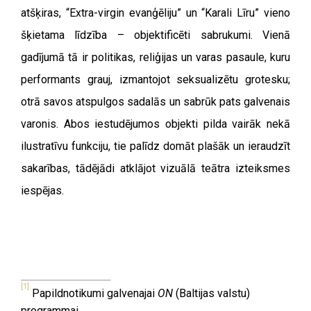
atšķiras, “Extra-virgin evanģēliju” un “Karali Līru” vieno
šķietama līdzība – objektificēti sabrukumi. Vienā
gadījumā tā ir politikas, reliģijas un varas pasaule, kuru
performants grauj, izmantojot seksualizētu grotesku;
otrā savos atspulgos sadalās un sabrūk pats galvenais
varonis. Abos iestudējumos objekti pilda vairāk nekā
ilustratīvu funkciju, tie palīdz domāt plašāk un ieraudzīt
sakarības, tādējādi atklājot vizuālā teātra izteiksmes
iespējas.
[1]
Papildnotikumi galvenajai
ON
(Baltijas valstu)
programmai