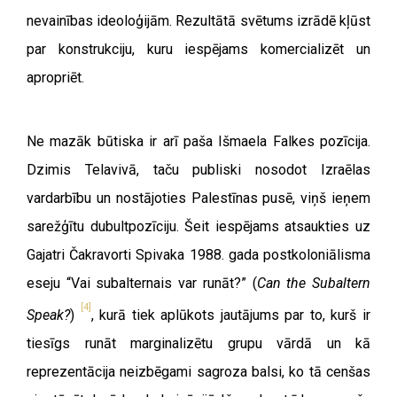
nevainības ideoloģijām. Rezultātā svētums izrādē kļūst
par konstrukciju, kuru iespējams komercializēt un
apropriēt.
Ne mazāk būtiska ir arī paša Išmaela Falkes pozīcija.
Dzimis Telavivā, taču publiski nosodot Izraēlas
vardarbību un nostājoties Palestīnas pusē, viņš ieņem
sarežģītu dubultpozīciju. Šeit iespējams atsaukties uz
Gajatri Čakravorti Spivaka 1988. gada postkoloniālisma
eseju “Vai subalternais var runāt?” (
Can the Subaltern
[4]
Speak
?
)
, kurā tiek aplūkots jautājums par to, kurš ir
tiesīgs runāt marginalizētu grupu vārdā un kā
reprezentācija neizbēgami sagroza balsi, ko tā cenšas