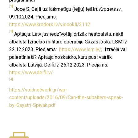
[2]
Joce S. Ceļā uz laikmetīgu (leļļu) teātri.
Kroders.lv
,
09.10.2024. Pieejams:
https://www.kroders.lv/viedokli/2112
[3]
Aptauja: Latvijas iedzīvotāji drīzāk neatbalsta, nekā
atbalsta Izraēlas militāro operāciju Gazas joslā. LSM.lv,
22.12.2023. Pieejams:
https://www.lsm.lv/
;
Izraēla vai
palestīnieši? Aptauja noskaidro, kuru pusi vairāk
atbalsta Latvijā. Delfi.lv, 26.12.2023. Pieejams:
https://www.delfi.lv/
[4]
https://voidnetwork.gr/wp-
content/uploads/2016/09/Can-the-subaltern-speak-
by-Gayatri-Spivak.pdf