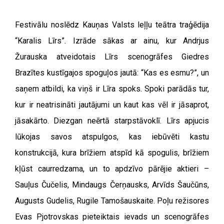
Festivālu noslēdz Kauņas Valsts leļļu teātra traģēdija
“
Karalis Līrs”. Izrāde sākas ar ainu, kur Andrjus
Žurauska atveidotais Līrs scenogrāfes Giedres
Brazītes kustīgajos spoguļos jautā:
“
Kas es esmu?”, un
saņem atbildi, ka viņš ir Līra spoks. Spoki parādās tur,
kur ir neatrisināti jautājumi un kaut kas vēl ir jāsaprot,
jāsakārto. Diezgan neērtā starpstāvoklī. Līrs apjucis
lūkojas savos atspulgos, kas iebūvēti kastu
konstrukcijā, kura brīžiem atspīd kā spogulis, brīžiem
kļūst caurredzama, un to apdzīvo pārējie aktieri –
Sauļus Čučelis, Mindaugs Čerņausks, Arvīds Šaučūns,
Augusts Gudelis, Rugile Tamošauskaite. Poļu režisores
Evas Pjotrovskas pieteiktais ievads un scenogrāfes