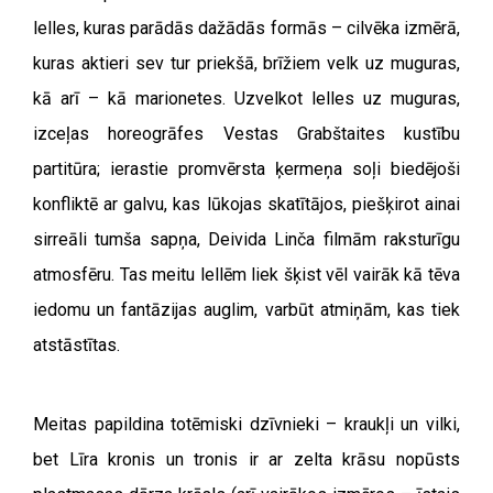
lelles, kuras parādās dažādās formās – cilvēka izmērā,
kuras aktieri sev tur priekšā, brīžiem velk uz muguras,
kā arī – kā marionetes. Uzvelkot lelles uz muguras,
izceļas horeogrāfes Vestas Grabštaites kustību
partitūra; ierastie promvērsta ķermeņa soļi biedējoši
konfliktē ar galvu, kas lūkojas skatītājos, piešķirot ainai
sirreāli tumša sapņa, Deivida Linča filmām raksturīgu
atmosfēru. Tas meitu lellēm liek šķist vēl vairāk kā tēva
iedomu un fantāzijas auglim, varbūt atmiņām, kas tiek
atstāstītas.
Meitas papildina totēmiski dzīvnieki – kraukļi un vilki,
bet Līra kronis un tronis ir ar zelta krāsu nopūsts