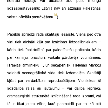
neitrālu nostāju vai atbalsta abu pušu mierīgu
līdzāspastāvēšanu; Latvija nav arī atzinusi Palestīnas
[3]
valsts oficiālu pastāvēšanu
).
Papildu spriedzi rada skatītāju iesaiste. Viens pēc otra
viņi tiek aicināti kļūt par iznīcības līdzdalībniekiem –
kāds tiek “nokristīts” par palestīniešu policistu, kāds
par kaimiņu, priesteri, veikala pārdevēja vecmāmiņu,
Izraēlas armijnieku –, un pakāpeniski Helenas Markku
veidotā scenogrāfiskā vide tiek izdemolēta. Skatītāji
kļūst par vardarbības reproducētājiem. Vienlaikus šī
līdzdalība raisa arī jautājumu – vai dalība iepriekš
dramaturģiski strukturētā iznīcināšanā rada izpratni, vai
tā ir tikai jautra etīde, kurā pasmaidīt par to, kā citi