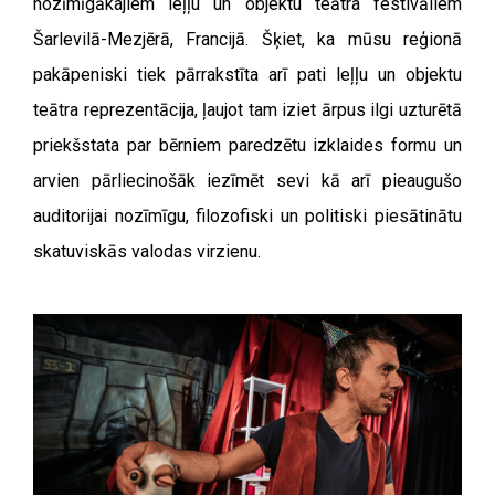
nozīmīgākajiem leļļu un objektu teātra festivāliem
Šarlevilā-Mezjērā, Francijā. Šķiet, ka mūsu reģionā
pakāpeniski tiek pārrakstīta arī pati leļļu un objektu
teātra reprezentācija, ļaujot tam iziet ārpus ilgi uzturētā
priekšstata par bērniem paredzētu izklaides formu un
arvien pārliecinošāk iezīmēt sevi kā arī pieaugušo
auditorijai nozīmīgu, filozofiski un politiski piesātinātu
skatuviskās valodas virzienu.