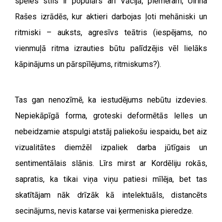
spēles stils ir populārs arī Vācijā, piemēram, Ulriha
Rašes izrādēs, kur aktieri darbojas ļoti mehāniski un
ritmiski – auksts, agresīvs teātris (iespējams, no
vienmuļā ritma izrauties būtu palīdzējis vēl lielāks
kāpinājums un pārspīlējums, ritmiskums?).
Tas gan nenozīmē, ka iestudējums nebūtu izdevies.
Nepiekāpīgā forma, groteski deformētās lelles un
nebeidzamie atspulgi atstāj paliekošu iespaidu, bet aiz
vizualitātes diemžēl izpaliek darba jūtīgais un
sentimentālais slānis. Līrs mirst ar Kordēliju rokās,
sapratis, ka tikai viņa viņu patiesi mīlēja, bet tas
skatītājam nāk drīzāk kā intelektuāls, distancēts
secinājums, nevis katarse vai ķermeniska pieredze.