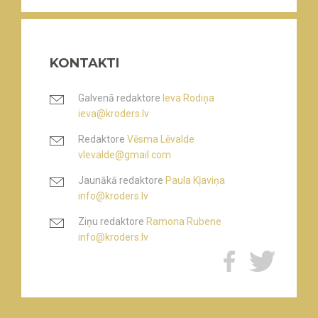
KONTAKTI
Galvenā redaktore
Ieva Rodiņa
ieva@kroders.lv
Redaktore
Vēsma Lēvalde
vlevalde@gmail.com
Jaunākā redaktore
Paula Kļaviņa
info@kroders.lv
Ziņu redaktore
Ramona Rubene
info@kroders.lv