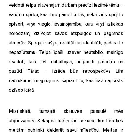
veidotā telpa slavenajam darbam precīzi iezīmē tēmu –
varu un spēku, kas Līru pamet ātrāk, nekā viņš spēj to
aptvert, viņa vieglo ievainojamību, kuru viņš izliekas
neredzam, dzīvojot savos atspulgos un pagātnes
atmiņās. Spoguļi sašķeļ realitāti un identitāti, padara to
nepazīstamu. Telpa īpaši uzsver nestabilo, mainīgo
realitāti, kurā tēli dubultojas, negaidīti parādās un
pazūd. Tātad – izrāde būs retrospektīvs Līra
sabrukums, mēģinājums saprast to, kas nav saprasts
dzīves laikā.
Mistiskajā, tumšajā skatuves pasaulē mēs
atgriežamies Šekspīra traģēdijas sākumā, kur Līrs liek
meitām publiski deklarēt savu mīlestību. Meitas ir