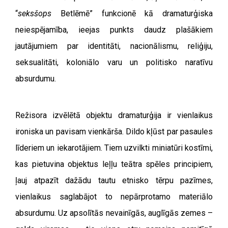
“
seksšops
Betlēmē” funkcionē kā dramaturģiska
neiespējamība, ieejas punkts daudz plašākiem
jautājumiem par identitāti, nacionālismu, reliģiju,
seksualitāti, koloniālo varu un politisko naratīvu
absurdumu.
Režisora izvēlētā objektu dramaturģija ir vienlaikus
ironiska un pavisam vienkārša. Dildo kļūst par pasaules
līderiem un iekarotājiem. Tiem uzvilkti miniatūri kostīmi,
kas pietuvina objektus leļļu teātra spēles principiem,
ļauj atpazīt dažādu tautu etnisko tērpu pazīmes,
vienlaikus saglabājot to nepārprotamo materiālo
absurdumu. Uz apsolītās nevainīgās, auglīgās zemes –