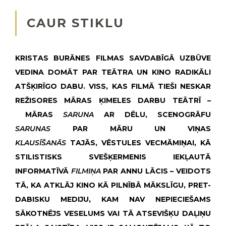
CAUR STIKLU
KRISTAS BURĀNES FILMAS SAVDABĪGĀ UZBŪVE
VEDINA DOMĀT PAR TEĀTRA UN KINO RADIKĀLI
ATŠĶIRĪGO DABU. VISS, KAS FILMĀ TIEŠI NESKAR
REŽISORES MĀRAS ĶIMELES DARBU TEĀTRĪ
–
MĀRAS
SARUNA
AR DĒLU, SCENOGRĀFU
SARUNAS
PAR MĀRU UN VIŅAS
KLAUSĪŠANĀS
TAJĀS, VĒSTULES VECMĀMIŅAI, KĀ
STILISTISKS SVEŠĶERMENIS IEKĻAUTĀ
INFORMATĪVĀ
FILMIŅA
PAR ANNU LĀCIS – VEIDOTS
TĀ, KA ATKLĀJ KINO KĀ PILNĪBĀ MĀKSLĪGU, PRET-
DABISKU MEDIJU, KAM NAV NEPIECIEŠAMS
SĀKOTNĒJS VESELUMS VAI TĀ ATSEVIŠĶU DAĻIŅU