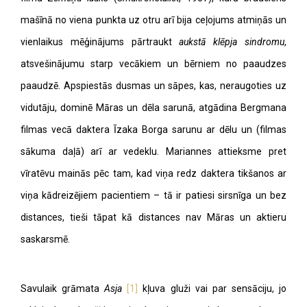
mašīnā no viena punkta uz otru arī bija ceļojums atmiņās un
vienlaikus mēģinājums pārtraukt
aukstā klēpja sindromu
,
atsvešinājumu starp vecākiem un bērniem no paaudzes
paaudzē. Apspiestās dusmas un sāpes, kas, neraugoties uz
vidutāju, dominē Māras un dēla sarunā, atgādina Bergmana
filmas vecā daktera Īzaka Borga sarunu ar dēlu un (filmas
sākuma daļā) arī ar vedeklu. Mariannes attieksme pret
vīratēvu mainās pēc tam, kad viņa redz daktera tikšanos ar
viņa kādreizējiem pacientiem – tā ir patiesi sirsnīga un bez
distances, tieši tāpat kā distances nav Māras un aktieru
saskarsmē.
Savulaik grāmata
Asja
[1]
kļuva gluži vai par sensāciju, jo