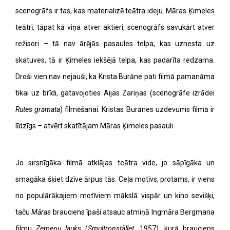
scenogrāfs ir tas, kas materializē teātra ideju. Māras Ķimeles
teātrī, tāpat kā viņa atver aktieri, scenogrāfs savukārt atver
režisori – tā nav ārējās pasaules telpa, kas uznesta uz
skatuves, tā ir Ķimeles iekšējā telpa, kas padarīta redzama.
Droši vien nav nejauši, ka Krista Burāne pati filmā pamanāma
tikai uz brīdi, gatavojoties Aijas Zariņas (scenogrāfe izrādei
Rutes grāmata
) filmēšanai. Kristas Burānes uzdevums filmā ir
līdzīgs – atvērt skatītājam Māras Ķimeles pasauli.
Jo sirsnīgāka filmā atklājas teātra vide, jo sāpīgāka un
smagāka šķiet dzīve ārpus tās. Ceļa motīvs, protams, ir viens
no populārākajiem motīviem mākslā vispār un kino sevišķi,
taču
Māras
brauciens īpaši atsauc atmiņā Ingmāra Bergmana
filmu
Zemeņu lauks
(
Smultronstället
, 1957), kurā brauciens