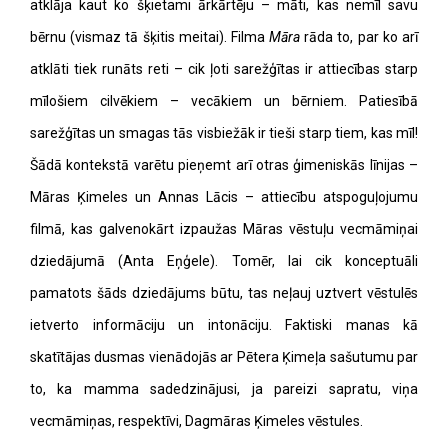
atklāja kaut ko šķietami ārkārtēju – māti, kas nemīl savu
bērnu (vismaz tā šķitis meitai). Filma
Māra
rāda to, par ko arī
atklāti tiek runāts reti – cik ļoti sarežģītas ir attiecības starp
mīlošiem cilvēkiem – vecākiem un bērniem. Patiesībā
sarežģītas un smagas tās visbiežāk ir tieši starp tiem, kas mīl!
Šādā kontekstā varētu pieņemt arī otras ģimeniskās līnijas –
Māras Ķimeles un Annas Lācis – attiecību atspoguļojumu
filmā, kas galvenokārt izpaužas Māras vēstuļu vecmāmiņai
dziedājumā (Anta Eņģele). Tomēr, lai cik konceptuāli
pamatots šāds dziedājums būtu, tas neļauj uztvert vēstulēs
ietverto informāciju un intonāciju. Faktiski manas kā
skatītājas dusmas vienādojās ar Pētera Ķimeļa sašutumu par
to, ka mamma sadedzinājusi, ja pareizi sapratu, viņa
vecmāmiņas, respektīvi, Dagmāras Ķimeles vēstules.