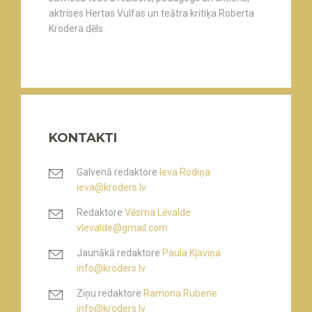
aktrises Hertas Vulfas un teātra kritiķa Roberta
Krodera dēls.
KONTAKTI
Galvenā redaktore
Ieva Rodiņa
ieva@kroders.lv
Redaktore
Vēsma Lēvalde
vlevalde@gmail.com
Jaunākā redaktore
Paula Kļaviņa
info@kroders.lv
Ziņu redaktore
Ramona Rubene
info@kroders.lv