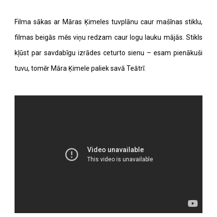
Filma sākas ar Māras Ķimeles tuvplānu caur mašīnas stiklu,
filmas beigās mēs viņu redzam caur logu lauku mājās. Stikls
kļūst par savdabīgu izrādes ceturto sienu – esam pienākuši
tuvu, tomēr Māra Ķimele paliek savā Teātrī.