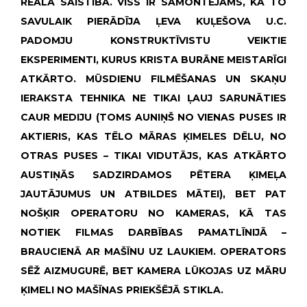
REĀLA SAISTĪBA. VISS IR SAMONTĒJAMS, KĀ TO
SAVULAIK PIERĀDĪJA ĻEVA KUĻEŠOVA U.C.
PADOMJU KONSTRUKTĪVISTU VEIKTIE
EKSPERIMENTI, KURUS KRISTA BURĀNE MEISTARĪGI
ATKĀRTO. MŪSDIENU FILMĒŠANAS UN SKAŅU
IERAKSTA TEHNIKA NE TIKAI ĻAUJ SARUNĀTIES
CAUR MEDIJU (TOMS AUNIŅŠ NO VIENAS PUSES IR
AKTIERIS, KAS TĒLO MĀRAS ĶIMELES DĒLU, NO
OTRAS PUSES – TIKAI VIDUTĀJS, KAS ATKĀRTO
AUSTIŅĀS SADZIRDAMOS PĒTERA ĶIMEĻA
JAUTĀJUMUS UN ATBILDES MĀTEI), BET PAT
NOŠĶIR OPERATORU NO KAMERAS, KĀ TAS
NOTIEK FILMAS DARBĪBAS PAMATLĪNIJĀ –
BRAUCIENĀ AR MAŠĪNU UZ LAUKIEM. OPERATORS
SĒŽ AIZMUGURĒ, BET KAMERA LŪKOJAS UZ MĀRU
ĶIMELI NO MAŠĪNAS PRIEKŠĒJĀ STIKLA.