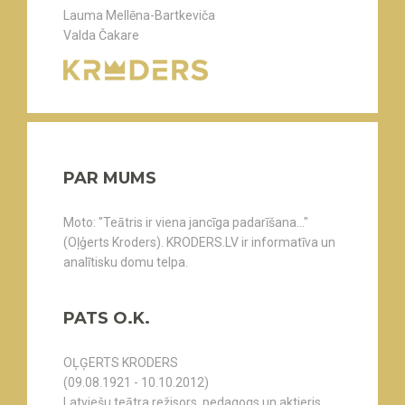
Lauma Mellēna-Bartkeviča
Valda Čakare
PAR MUMS
Moto: "Teātris ir viena jancīga padarīšana..."
(Oļģerts Kroders). KRODERS.LV ir informatīva un
analītisku domu telpa.
PATS O.K.
OĻĢERTS KRODERS
(09.08.1921 - 10.10.2012)
Latviešu teātra režisors, pedagogs un aktieris,