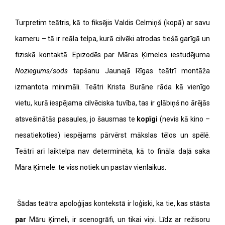
Turpretim teātris, kā to fiksējis Valdis Celmiņš (kopā) ar savu
kameru – tā ir reāla telpa, kurā cilvēki atrodas tiešā garīgā un
fiziskā kontaktā. Epizodēs par Māras Ķimeles iestudējuma
Noziegums/sods
tapšanu Jaunajā Rīgas teātrī montāža
izmantota minimāli. Teātri Krista Burāne rāda kā vienīgo
vietu, kurā iespējama cilvēciska tuvība, tas ir glābiņš no ārējās
atsvešinātās pasaules, jo šausmas te
kopīgi
(nevis kā kino –
nesatiekoties) iespējams pārvērst mākslas tēlos un spēlē.
Teātrī arī laiktelpa nav determinēta, kā to fināla daļā saka
Māra Ķimele: te viss notiek un pastāv vienlaikus.
Šādas teātra apoloģijas kontekstā ir loģiski, ka tie, kas stāsta
par
Māru Ķimeli, ir scenogrāfi, un tikai viņi. Līdz ar režisoru