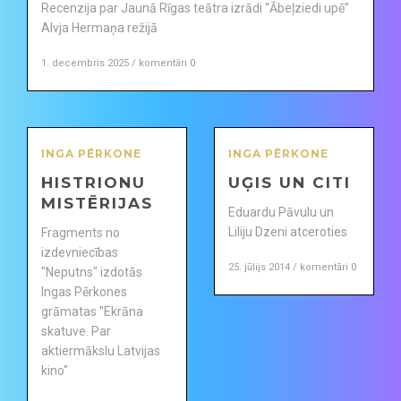
Recenzija par Jaunā Rīgas teātra izrādi “Ābeļziedi upē”
Alvja Hermaņa režijā
1. decembris 2025 / komentāri 0
INGA PĒRKONE
INGA PĒRKONE
HISTRIONU
UĢIS UN CITI
MISTĒRIJAS
Eduardu Pāvulu un
Liliju Dzeni atceroties
Fragments no
izdevniecības
25. jūlijs 2014 / komentāri 0
"Neputns" izdotās
Ingas Pērkones
grāmatas "Ekrāna
skatuve. Par
aktiermākslu Latvijas
kino"