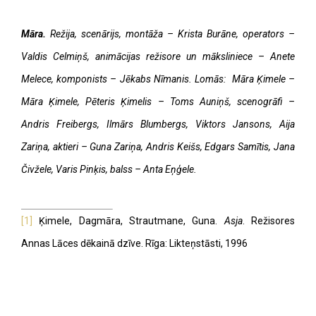
Māra.
Režija, scenārijs, montāža – Krista Burāne, operators –
Valdis Celmiņš, animācijas režisore un māksliniece – Anete
Melece, komponists – Jēkabs Nīmanis. Lomās: Māra Ķimele –
Māra Ķimele, Pēteris Ķimelis – Toms Auniņš, scenogrāfi –
Andris Freibergs, Ilmārs Blumbergs, Viktors Jansons, Aija
Zariņa, aktieri – Guna Zariņa, Andris Keišs, Edgars Samītis, Jana
Čivžele, Varis Pinķis, balss – Anta Eņģele.
[1]
Ķimele, Dagmāra, Strautmane, Guna.
Asja
. Režisores
Annas Lāces dēkainā dzīve. Rīga: Likteņstāsti, 1996