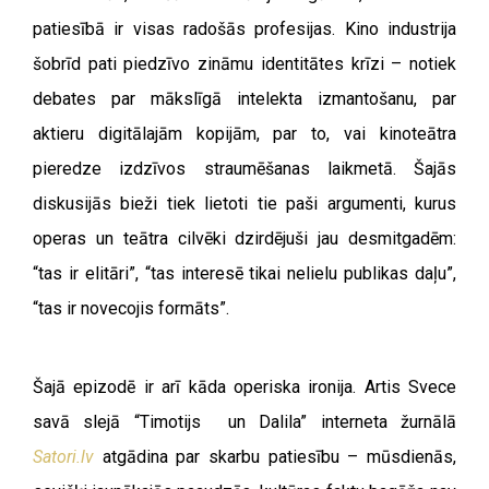
patiesībā ir visas radošās profesijas. Kino industrija
šobrīd pati piedzīvo zināmu identitātes krīzi – notiek
debates par mākslīgā intelekta izmantošanu, par
aktieru digitālajām kopijām, par to, vai kinoteātra
pieredze izdzīvos straumēšanas laikmetā. Šajās
diskusijās bieži tiek lietoti tie paši argumenti, kurus
operas un teātra cilvēki dzirdējuši jau desmitgadēm:
“tas ir elitāri”, “tas interesē tikai nelielu publikas daļu”,
“tas ir novecojis formāts”.
Šajā epizodē ir arī kāda operiska ironija. Artis Svece
savā slejā “Timotijs un Dalila” interneta žurnālā
Satori.lv
atgādina par skarbu patiesību – mūsdienās,