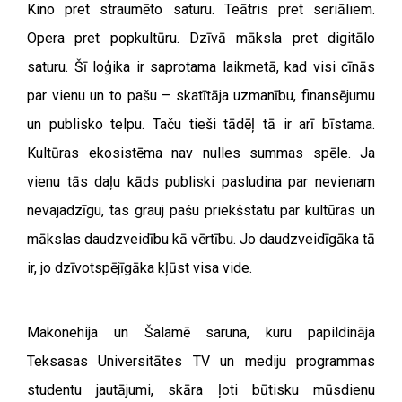
Kino pret straumēto saturu. Teātris pret seriāliem.
Opera pret popkultūru. Dzīvā māksla pret digitālo
saturu. Šī loģika ir saprotama laikmetā, kad visi cīnās
par vienu un to pašu – skatītāja uzmanību, finansējumu
un publisko telpu. Taču tieši tādēļ tā ir arī bīstama.
Kultūras ekosistēma nav nulles summas spēle. Ja
vienu tās daļu kāds publiski pasludina par nevienam
nevajadzīgu, tas grauj pašu priekšstatu par kultūras un
mākslas daudzveidību kā vērtību. Jo daudzveidīgāka tā
ir, jo dzīvotspējīgāka kļūst visa vide.
Makonehija un Šalamē saruna, kuru papildināja
Teksasas Universitātes TV un mediju programmas
studentu jautājumi, skāra ļoti būtisku mūsdienu