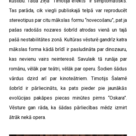
kustību. Tādā ziņā “Timotija efekts” ir simptomātisks.
Tas parāda, cik viegli publiskajā telpā var reproducēt
stereotipus par citu mākslas formu “novecošanu”, pat ja
pašas radošās nozares šobrīd atrodas vienā un tajā
pašā nestabilitātes zonā. Kultūras vēsturē gandrīz katra
mākslas forma kādā brīdī ir pasludināta par dinozauru,
kas nevienu vairs neinteresē. Savulaik tā runāja par
romānu, vēlāk par teātri, vēlāk par operu. Šodien šādus
vārdus dzird arī par kinoteātriem. Timotijs Šalamē
šobrīd ir pārliecināts, ka pats pieder pie jaunākās
evolūcijas pakāpes piecas minūtes pirms “Oskara”.
Vēsture gan rāda, ka šādas pārliecības mēdz izmirt
ātrāk nekā opera.