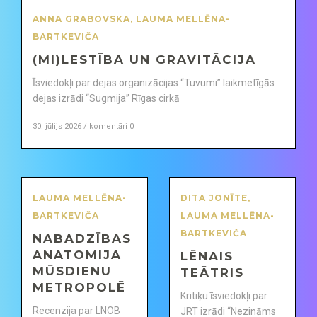
ANNA GRABOVSKA
,
LAUMA MELLĒNA-
BARTKEVIČA
(MI)LESTĪBA UN GRAVITĀCIJA
Īsviedokļi par dejas organizācijas “Tuvumi” laikmetīgās
dejas izrādi “Sugmija” Rīgas cirkā
30. jūlijs 2026 / komentāri 0
LAUMA MELLĒNA-
DITA JONĪTE
,
BARTKEVIČA
LAUMA MELLĒNA-
BARTKEVIČA
NABADZĪBAS
ANATOMIJA
LĒNAIS
MŪSDIENU
TEĀTRIS
METROPOLĒ
Kritiķu īsviedokļi par
Recenzija par LNOB
JRT izrādi “Nezināms