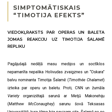
SIMPTOMĀTISKAIS
“TIMOTIJA EFEKTS”
VIEDOKĻRAKSTS PAR OPERAS UN BALETA
JOMAS REAKCIJU UZ TIMOTIJA ŠALAMĒ
REPLIKU
Pagājušajā nedēļā masu medijos un soctīklos
nepamanīta nepalika Holivudas zvaigznes un “Oskara”
balvu nominanta Timotija Šalamē (
Timothée Chalamet
)
izteika par operu un baletu. Proti, CNN un žurnāla
Variety
organizētajā sarunā ar Metjū Makonehiju
(
Matthew McConaughey
) sarunu šovā Teksasas
Universitātē, kura tēma bija pavisam cita, Šalamē ne no