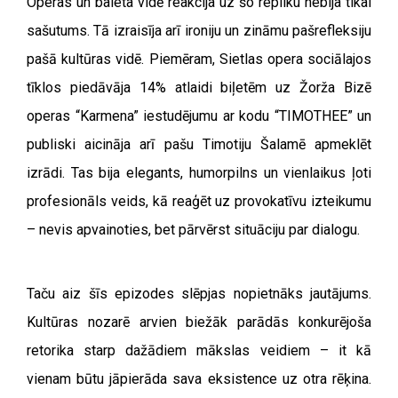
Operas un baleta vidē reakcija uz šo repliku nebija tikai
sašutums. Tā izraisīja arī ironiju un zināmu pašrefleksiju
pašā kultūras vidē. Piemēram, Sietlas opera sociālajos
tīklos piedāvāja 14% atlaidi biļetēm uz Žorža Bizē
operas “Karmena” iestudējumu ar kodu “TIMOTHEE” un
publiski aicināja arī pašu Timotiju Šalamē apmeklēt
izrādi. Tas bija elegants, humorpilns un vienlaikus ļoti
profesionāls veids, kā reaģēt uz provokatīvu izteikumu
– nevis apvainoties, bet pārvērst situāciju par dialogu.
Taču aiz šīs epizodes slēpjas nopietnāks jautājums.
Kultūras nozarē arvien biežāk parādās konkurējoša
retorika starp dažādiem mākslas veidiem – it kā
vienam būtu jāpierāda sava eksistence uz otra rēķina.