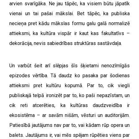
arvien svarīgāka. Ne jau tāpēc, ka visiem būtu jāpatīk
vienai un tai pašai mākslai. Bet tāpēc, ka publiska
necieņa pret kādu mākslas formu galu galā normalizē
attieksmi, ka kultūra vispār ir kaut kas fakultatīvs –
dekorācija, nevis sabiedrības struktūras sastāvdaļa.
Un varbūt šeit arī slēpjas šīs šķietami nenozīmīgās
epizodes vērtība. Tā daudz ko pasaka par šodienas
attieksmi pret kultūru kopumā. Par to, cik viegli
publiskajā telpā ironizēt par to, ko paši nepazīstam, un
cik reti atcerēties, ka kultūras daudzveidība ir
ekosistēma – ar savām nišām, vēsturi un auditorijām.
Patiesībā jautājums nav par to, vai kādam rūp opera un
balets. Jautājums ir, vai mēs spējam rūpēties viens par