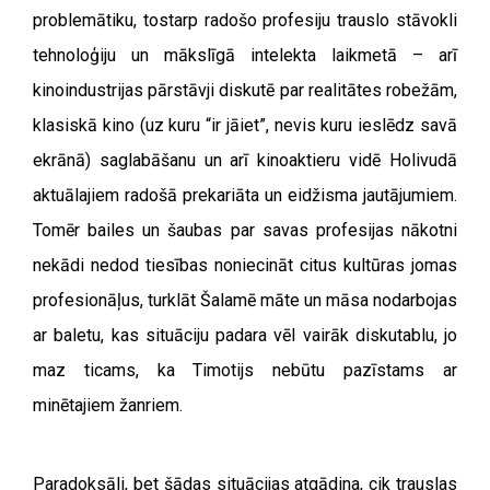
problemātiku, tostarp radošo profesiju trauslo stāvokli
tehnoloģiju un mākslīgā intelekta laikmetā – arī
kinoindustrijas pārstāvji diskutē par realitātes robežām,
klasiskā kino (uz kuru “ir jāiet”, nevis kuru ieslēdz savā
ekrānā) saglabāšanu un arī kinoaktieru vidē Holivudā
aktuālajiem radošā prekariāta un eidžisma jautājumiem.
Tomēr bailes un šaubas par savas profesijas nākotni
nekādi nedod tiesības noniecināt citus kultūras jomas
profesionāļus, turklāt Šalamē māte un māsa nodarbojas
ar baletu, kas situāciju padara vēl vairāk diskutablu, jo
maz ticams, ka Timotijs nebūtu pazīstams ar
minētajiem žanriem.
Paradoksāli, bet šādas situācijas atgādina, cik trauslas