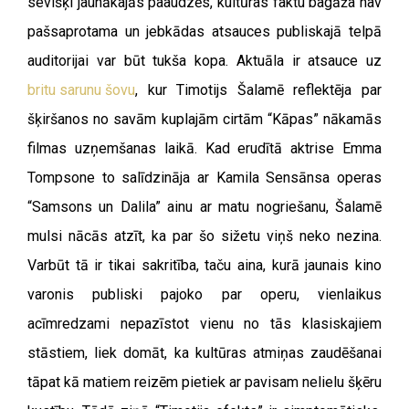
sevišķi jaunākajās paaudzēs, kultūras faktu bagāža nav
pašsaprotama un jebkādas atsauces publiskajā telpā
auditorijai var būt tukša kopa. Aktuāla ir atsauce uz
britu sarunu šovu
, kur Timotijs Šalamē reflektēja par
šķiršanos no savām kuplajām cirtām “Kāpas” nākamās
filmas uzņemšanas laikā. Kad erudītā aktrise Emma
Tompsone to salīdzināja ar Kamila Sensānsa operas
“Samsons un Dalila” ainu ar matu nogriešanu, Šalamē
mulsi nācās atzīt, ka par šo sižetu viņš neko nezina.
Varbūt tā ir tikai sakritība, taču aina, kurā jaunais kino
varonis publiski pajoko par operu, vienlaikus
acīmredzami nepazīstot vienu no tās klasiskajiem
stāstiem, liek domāt, ka kultūras atmiņas zaudēšanai
tāpat kā matiem reizēm pietiek ar pavisam nelielu šķēru