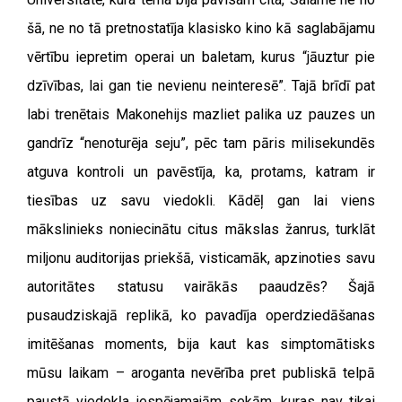
šā, ne no tā pretnostatīja klasisko kino kā saglabājamu
vērtību iepretim operai un baletam, kurus “jāuztur pie
dzīvības, lai gan tie nevienu neinteresē”. Tajā brīdī pat
labi trenētais Makonehijs mazliet palika uz pauzes un
gandrīz “nenoturēja seju”, pēc tam pāris milisekundēs
atguva kontroli un pavēstīja, ka, protams, katram ir
tiesības uz savu viedokli. Kādēļ gan lai viens
mākslinieks noniecinātu citus mākslas žanrus, turklāt
miljonu auditorijas priekšā, visticamāk, apzinoties savu
autoritātes statusu vairākās paaudzēs? Šajā
pusaudziskajā replikā, ko pavadīja operdziedāšanas
imitēšanas moments, bija kaut kas simptomātisks
mūsu laikam – aroganta nevērība pret publiskā telpā
paustā viedokļa iespējamajām sekām, kuras nav tikai