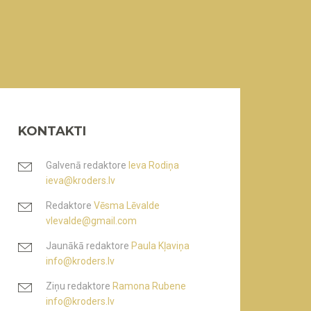
KONTAKTI
Galvenā redaktore
Ieva Rodiņa
ieva@kroders.lv
Redaktore
Vēsma Lēvalde
vlevalde@gmail.com
Jaunākā redaktore
Paula Kļaviņa
info@kroders.lv
Ziņu redaktore
Ramona Rubene
info@kroders.lv