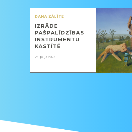
DANA ZĀLĪTE
IZRĀDE
PAŠPALĪDZĪBAS
INSTRUMENTU
KASTĪTĒ
25. jūlijs 2023