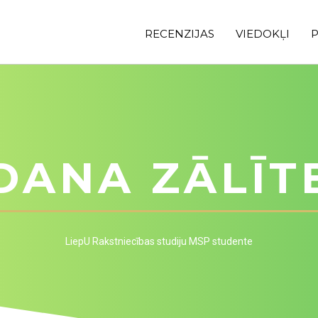
RECENZIJAS
VIEDOKĻI
P
DANA ZĀLĪT
LiepU Rakstniecības studiju MSP studente