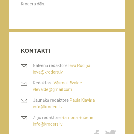
Krodera dēls.
KONTAKTI
Galvenā redaktore
Ieva Rodiņa
ieva@kroders.lv
Redaktore
Vēsma Lēvalde
vlevalde@gmail.com
Jaunākā redaktore
Paula Kļaviņa
info@kroders.lv
Ziņu redaktore
Ramona Rubene
info@kroders.lv