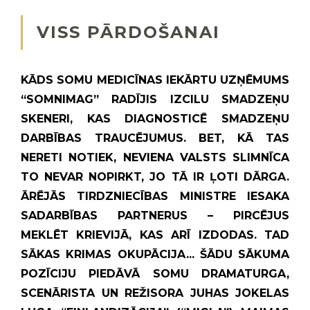
VISS PĀRDOŠANAI
KĀDS SOMU MEDICĪNAS IEKĀRTU UZŅĒMUMS
“SOMNIMAG” RADĪJIS IZCILU SMADZEŅU
SKENERI, KAS DIAGNOSTICĒ SMADZEŅU
DARBĪBAS TRAUCĒJUMUS. BET, KĀ TAS
NERETI NOTIEK, NEVIENA VALSTS SLIMNĪCA
TO NEVAR NOPIRKT, JO TĀ IR ĻOTI DĀRGA.
ĀRĒJĀS TIRDZNIECĪBAS MINISTRE IESAKA
SADARBĪBAS PARTNERUS – PIRCĒJUS
MEKLĒT KRIEVIJĀ, KAS ARĪ IZDODAS. TAD
SĀKAS KRIMAS OKUPĀCIJA... ŠĀDU SĀKUMA
POZĪCIJU PIEDĀVĀ SOMU DRAMATURGA,
SCENĀRISTA UN REŽISORA JUHAS JOKELAS