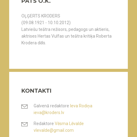
PATS O.K.
OĻĢERTS KRODERS
(09.08.1921 - 10.10.2012)
Latviešu teātra režisors, pedagogs un aktieris,
aktrises Hertas Vulfas un teātra kritiķa Roberta
Krodera dēls.
KONTAKTI
Galvenā redaktore
Ieva Rodiņa
ieva@kroders.lv
Redaktore
Vēsma Lēvalde
vlevalde@gmail.com