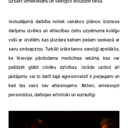
uzsākt izmeklēšanu un vainīgos iesūdzēt tiesā.
Iestudējumā darbība notiek vairākos plānos: biznesa
darījumu izvēles un attiecības četru uzņēmuma kolēģu
vidū ar izvēlēm, kas jāizdara katram pašam saskaņā ar
savu sirdsapziņu. Turklāt izškiršanos sarežģī apstāklis,
ka Krievijai pārdodama medicīnas iekārta, kas var
palīdzēt glābt cilvēku dzīvības. Izrāde uzdod arī
jautājumu: vai to darīt šajā agresorvalstī ir pieļaujami un
kad tas vairs nav attaisnojams. Aktieri, iemiesojot
personāžus, darbojas artistiski un aizrautīgi.