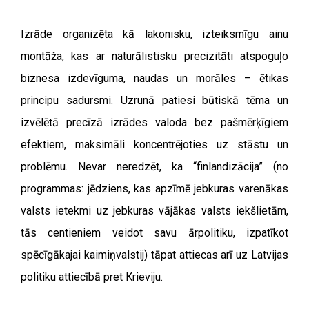
Izrāde organizēta kā lakonisku, izteiksmīgu ainu
montāža, kas ar naturālistisku precizitāti atspoguļo
biznesa izdevīguma, naudas un morāles – ētikas
principu sadursmi. Uzrunā patiesi būtiskā tēma un
izvēlētā precīzā izrādes valoda bez pašmērķīgiem
efektiem, maksimāli koncentrējoties uz stāstu un
problēmu. Nevar neredzēt, ka “finlandizācija” (no
programmas: jēdziens, kas apzīmē jebkuras varenākas
valsts ietekmi uz jebkuras vājākas valsts iekšlietām,
tās centieniem veidot savu ārpolitiku, izpatīkot
spēcīgākajai kaimiņvalstij) tāpat attiecas arī uz Latvijas
politiku attiecībā pret Krieviju.