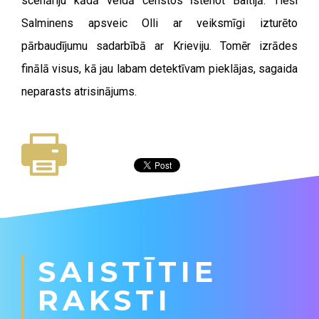
scenāriju kādā veidā censtos īstenot Baltijā. Tieši
Salminens apsveic Olli ar veiksmīgi izturēto
pārbaudījumu sadarbībā ar Krieviju. Tomēr izrādes
finālā visus, kā jau labam detektīvam pieklājas, sagaida
neparasts atrisinājums.
SAISTĪTIE
RAKSTI