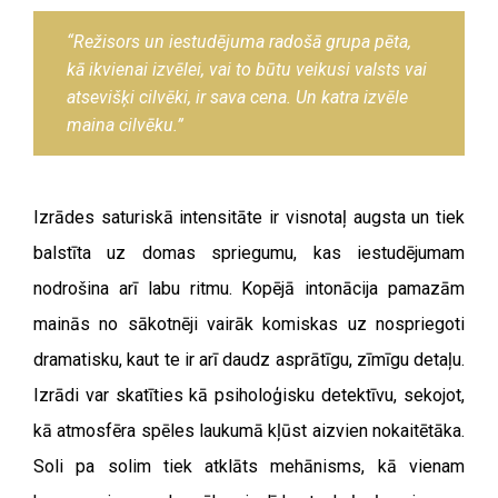
“Režisors un iestudējuma radošā grupa pēta,
kā ikvienai izvēlei, vai to būtu veikusi valsts vai
atsevišķi cilvēki, ir sava cena. Un katra izvēle
maina cilvēku.”
Izrādes saturiskā intensitāte ir visnotaļ augsta un tiek
balstīta uz domas spriegumu, kas iestudējumam
nodrošina arī labu ritmu. Kopējā intonācija pamazām
mainās no sākotnēji vairāk komiskas uz nospriegoti
dramatisku, kaut te ir arī daudz asprātīgu, zīmīgu detaļu.
Izrādi var skatīties kā psiholoģisku detektīvu, sekojot,
kā atmosfēra spēles laukumā kļūst aizvien nokaitētāka.
Soli pa solim tiek atklāts mehānisms, kā vienam