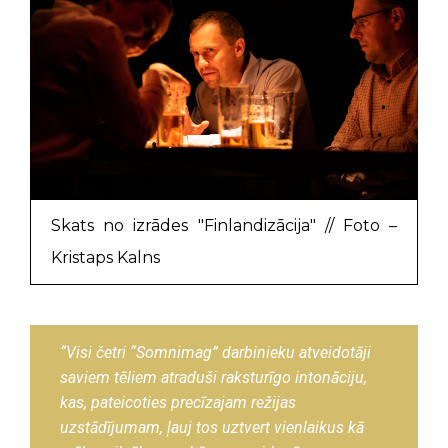
Skats no izrādes "Finlandizācija" // Foto –
Kristaps Kalns
“Visi četri “Somnimag” darbinieku atveidotāji
saviem tēliem atraduši raksturīgo intonāciju,
kas, pateicoties precīzajam režijas
uzstādījumam, ļauj tos uztvert vienlaikus kā