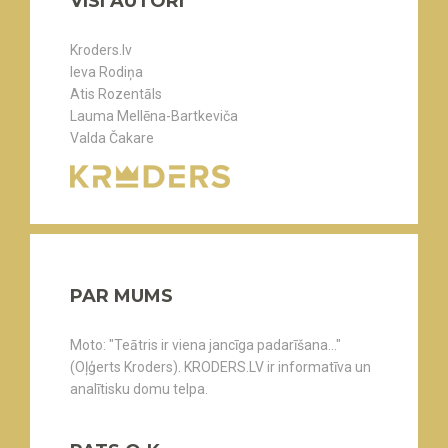
VISI AUTORI
Kroders.lv
Ieva Rodiņa
Atis Rozentāls
Lauma Mellēna-Bartkeviča
Valda Čakare
PAR MUMS
Moto: "Teātris ir viena jancīga padarīšana..."
(Oļģerts Kroders). KRODERS.LV ir informatīva un
analītisku domu telpa.