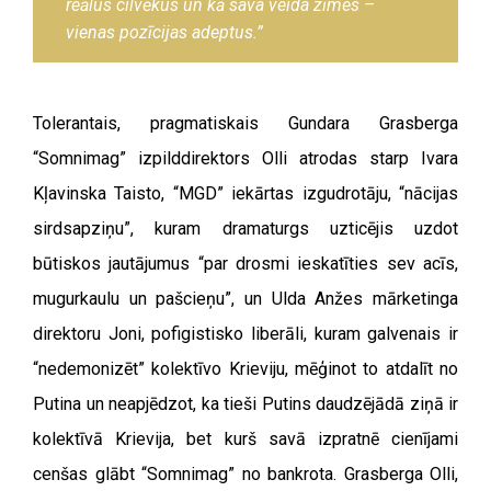
reālus cilvēkus un kā sava veida zīmes –
vienas pozīcijas adeptus.”
Tolerantais, pragmatiskais Gundara Grasberga
“Somnimag” izpilddirektors Olli atrodas starp Ivara
Kļavinska Taisto, “MGD” iekārtas izgudrotāju, “nācijas
sirdsapziņu”, kuram dramaturgs uzticējis uzdot
būtiskos jautājumus “par drosmi ieskatīties sev acīs,
mugurkaulu un pašcieņu”, un Ulda Anžes mārketinga
direktoru Joni, pofigistisko liberāli, kuram galvenais ir
“nedemonizēt” kolektīvo Krieviju, mēģinot to atdalīt no
Putina un neapjēdzot, ka tieši Putins daudzējādā ziņā ir
kolektīvā Krievija, bet kurš savā izpratnē cienījami
cenšas glābt “Somnimag” no bankrota. Grasberga Olli,