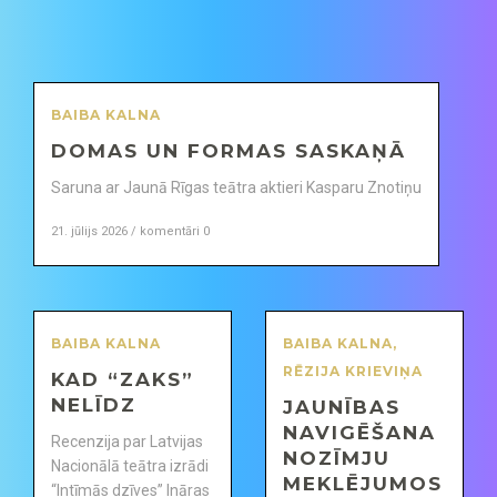
BAIBA KALNA
DOMAS UN FORMAS SASKAŅĀ
Saruna ar Jaunā Rīgas teātra aktieri Kasparu Znotiņu
21. jūlijs 2026 / komentāri 0
BAIBA KALNA
BAIBA KALNA
,
RĒZIJA KRIEVIŅA
KAD “ZAKS”
NELĪDZ
JAUNĪBAS
NAVIGĒŠANA
Recenzija par Latvijas
NOZĪMJU
Nacionālā teātra izrādi
MEKLĒJUMOS
“Intīmās dzīves” Ināras