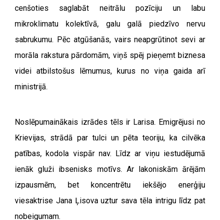
cenšoties saglabāt neitrālu pozīciju un labu
mikroklimatu kolektīvā, galu galā piedzīvo nervu
sabrukumu. Pēc atgūšanās, vairs neapgrūtinot sevi ar
morāla rakstura pārdomām, viņš spēj pieņemt biznesa
videi atbilstošus lēmumus, kurus no viņa gaida arī
ministrijā.
Noslēpumainākais izrādes tēls ir Larisa. Emigrējusi no
Krievijas, strādā par tulci un pēta teoriju, ka cilvēka
patības, kodola vispār nav. Līdz ar viņu iestudējumā
ienāk gluži ibsenisks motīvs. Ar lakoniskām ārējām
izpausmēm, bet koncentrētu iekšējo enerģiju
viesaktrise Jana Ļisova uztur sava tēla intrigu līdz pat
nobeigumam.