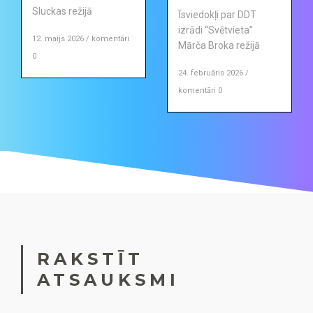
Sluckas režijā
Īsviedokļi par DDT
izrādi “Svētvieta”
12. maijs 2026 / komentāri
Mārča Broka režijā
0
24. februāris 2026 /
komentāri 0
RAKSTĪT
ATSAUKSMI