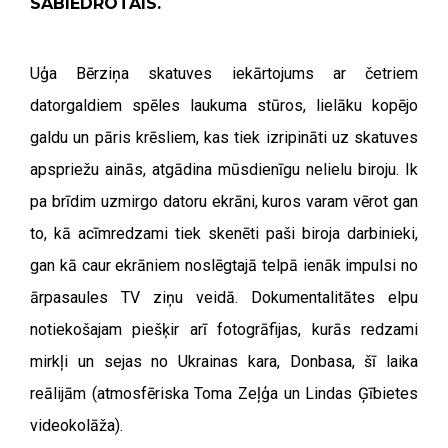
SABIEDROTAIS.
Uģa Bērziņa skatuves iekārtojums ar četriem
datorgaldiem spēles laukuma stūros, lielāku kopējo
galdu un pāris krēsliem, kas tiek izripināti uz skatuves
apspriežu ainās, atgādina mūsdienīgu nelielu biroju. Ik
pa brīdim uzmirgo datoru ekrāni, kuros varam vērot gan
to, kā acīmredzami tiek skenēti paši biroja darbinieki,
gan kā caur ekrāniem noslēgtajā telpā ienāk impulsi no
ārpasaules TV ziņu veidā. Dokumentalitātes elpu
notiekošajam piešķir arī fotogrāfijas, kurās redzami
mirkļi un sejas no Ukrainas kara, Donbasa, šī laika
reālijām (atmosfēriska Toma Zeļģa un Lindas Ģībietes
videokolāža).