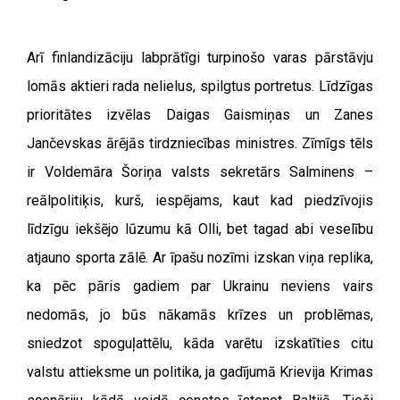
Arī finlandizāciju labprātīgi turpinošo varas pārstāvju
lomās aktieri rada nelielus, spilgtus portretus. Līdzīgas
prioritātes izvēlas Daigas Gaismiņas un Zanes
Jančevskas ārējās tirdzniecības ministres. Zīmīgs tēls
ir Voldemāra Šoriņa valsts sekretārs Salminens –
reālpolitiķis, kurš, iespējams, kaut kad piedzīvojis
līdzīgu iekšējo lūzumu kā Olli, bet tagad abi veselību
atjauno sporta zālē. Ar īpašu nozīmi izskan viņa replika,
ka pēc pāris gadiem par Ukrainu neviens vairs
nedomās, jo būs nākamās krīzes un problēmas,
sniedzot spoguļattēlu, kāda varētu izskatīties citu
valstu attieksme un politika, ja gadījumā Krievija Krimas