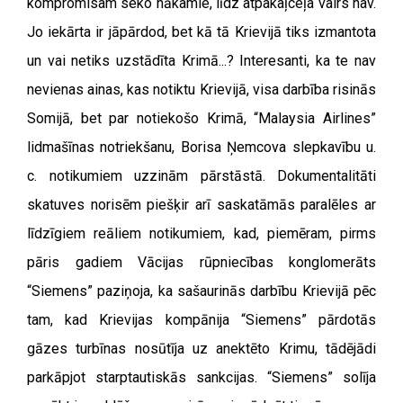
kompromisam seko nākamie, līdz atpakaļceļa vairs nav.
Jo iekārta ir jāpārdod, bet kā tā Krievijā tiks izmantota
un vai netiks uzstādīta Krimā...? Interesanti, ka te nav
nevienas ainas, kas notiktu Krievijā, visa darbība risinās
Somijā, bet par notiekošo Krimā, “Malaysia Airlines”
lidmašīnas notriekšanu, Borisa Ņemcova slepkavību u.
c. notikumiem uzzinām pārstāstā. Dokumentalitāti
skatuves norisēm piešķir arī saskatāmās paralēles ar
līdzīgiem reāliem notikumiem, kad, piemēram, pirms
pāris gadiem Vācijas rūpniecības konglomerāts
“Siemens” paziņoja, ka sašaurinās darbību Krievijā pēc
tam, kad Krievijas kompānija “Siemens” pārdotās
gāzes turbīnas nosūtīja uz anektēto Krimu, tādējādi
parkāpjot starptautiskās sankcijas. “Siemens” solīja