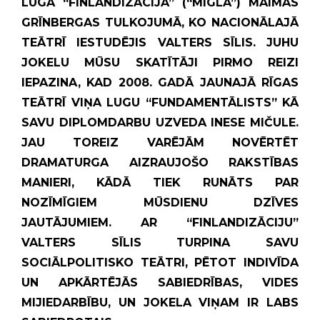
LUGA “FINLANDIZĀCIJA” (“MIGLA”) MAIMAS
GRĪNBERGAS TULKOJUMĀ, KO NACIONĀLAJĀ
TEĀTRĪ IESTUDĒJIS VALTERS SĪLIS. JUHU
JOKELU MŪSU SKATĪTĀJI PIRMO REIZI
IEPAZINA, KAD 2008. GADĀ JAUNAJĀ RĪGAS
TEĀTRĪ VIŅA LUGU “FUNDAMENTĀLISTS” KĀ
SAVU DIPLOMDARBU UZVEDA INESE MIČULE.
JAU TOREIZ VARĒJĀM NOVĒRTĒT
DRAMATURGA AIZRAUJOŠO RAKSTĪBAS
MANIERI, KĀDĀ TIEK RUNĀTS PAR
NOZĪMĪGIEM MŪSDIENU DZĪVES
JAUTĀJUMIEM. AR “FINLANDIZĀCIJU”
VALTERS SĪLIS TURPINA SAVU
SOCIĀLPOLITISKO TEĀTRI, PĒTOT INDIVĪDA
UN APKĀRTĒJĀS SABIEDRĪBAS, VIDES
MIJIEDARBĪBU, UN JOKELA VIŅAM IR LABS