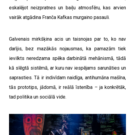
eskalējot neizpratnes un baiļu atmosfēru, kas arvien
vairāk atgādina Franča Kafkas murgaino pasauli.
Galvenais mirkšķina acis un taisnojas par to, ko nav
darījis, bez mazākās nojausmas, ka pamazām tiek
ievilkts neredzama spēka darbinātā mehānismā, tādā
kā slēgtā sistēmā, ar kuru nav iespējams sarunāties un
saprasties. Tā ir indivīdam naidīga, antihumāna mašīna,
tās prototips, jādomā, ir reālā īstenība – ja konkrētāk,
tad politika un sociālā vide.