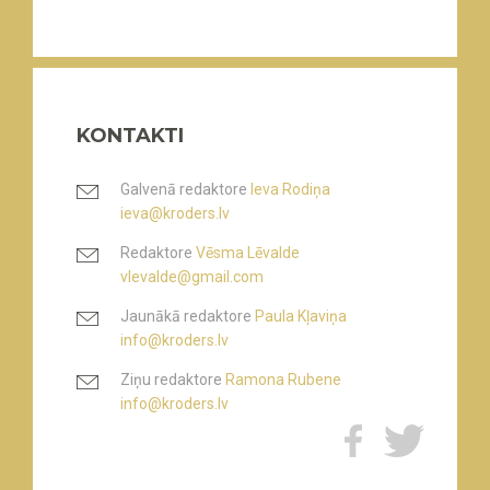
KONTAKTI
Galvenā redaktore
Ieva Rodiņa
ieva@kroders.lv
Redaktore
Vēsma Lēvalde
vlevalde@gmail.com
Jaunākā redaktore
Paula Kļaviņa
info@kroders.lv
Ziņu redaktore
Ramona Rubene
info@kroders.lv