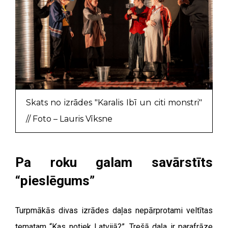
Skats no izrādes "Karalis Ibī un citi monstri"
// Foto – Lauris Vīksne
Pa roku galam savārstīts
“pieslēgums”
Turpmākās divas izrādes daļas nepārprotami veltītas
tematam “Kas notiek Latvijā?”. Trešā daļa ir parafrāze