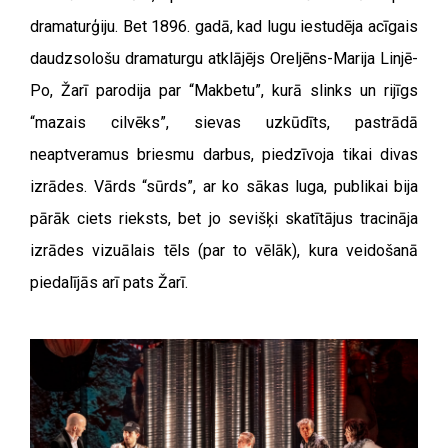
dramaturģiju. Bet 1896. gadā, kad lugu iestudēja acīgais
daudzsološu dramaturgu atklājējs Oreljēns-Marija Linjē-
Po, Žarī parodija par “Makbetu”, kurā slinks un rijīgs
“mazais cilvēks”, sievas uzkūdīts, pastrādā
neaptveramus briesmu darbus, piedzīvoja tikai divas
izrādes. Vārds “sūrds”, ar ko sākas luga, publikai bija
pārāk ciets rieksts, bet jo sevišķi skatītājus tracināja
izrādes vizuālais tēls (par to vēlāk), kura veidošanā
piedalījās arī pats Žarī.