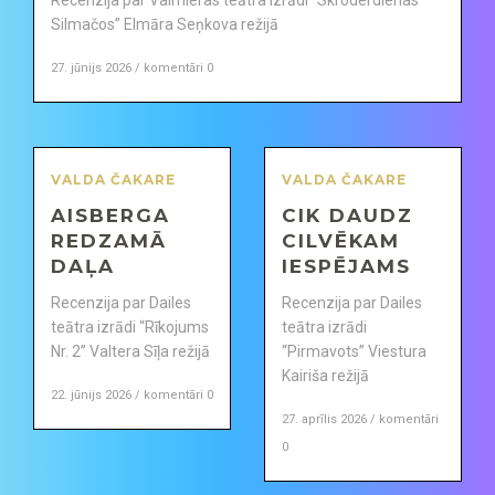
Recenzija par Valmieras teātra izrādi “Skroderdienas
Silmačos” Elmāra Seņkova režijā
27. jūnijs 2026 / komentāri 0
VALDA ČAKARE
VALDA ČAKARE
AISBERGA
CIK DAUDZ
REDZAMĀ
CILVĒKAM
DAĻA
IESPĒJAMS
Recenzija par Dailes
Recenzija par Dailes
teātra izrādi “Rīkojums
teātra izrādi
Nr. 2” Valtera Sīļa režijā
“Pirmavots” Viestura
Kairiša režijā
22. jūnijs 2026 / komentāri 0
27. aprīlis 2026 / komentāri
0