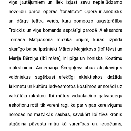
viņa jautājumiem un liek izjust savu nepielūdzamo
nežēlību, pārceļ operas “tonalitātē”. Opera ir snobisks
un dārgs teātra veids, kura pompozo augstprātību
Troickis un viņa komanda asprātīgi parodē. Aleksandra
Tomasa Matjussona mūzika ārijām, kuras izpilda
skanīgo balsu īpašnieki Mārcis Maņjakovs (Ibī tēvs) un
Marija Bērziņa (Ibī māte), ir lipīga un ironiska. Kostīmu
māksliniece Annemarija Ščegoļeva abus slepkavīgos
valdniekus saģērbusi efektīgi eklektiskos, dažādu
laikmetu un kultūru iedvesmotos kostīmos ar norādi uz
valkātāja raksturu. Ibī mātes viduslaicīgo galvassegu
eskofionu rotā tik vareni ragi, ka par viņas kareivīgumu
nerodas ne mazākās šaubas, savukārt Ibī tēva kronis
atgādina pāvesta mitru kā varenības un, iespējams,