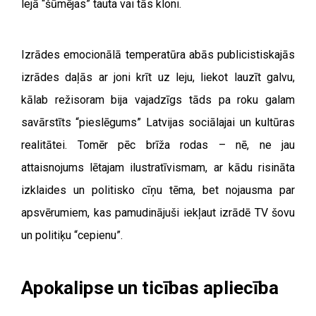
lejā “šūmējas” tauta vai tās kloni.
Izrādes emocionālā temperatūra abās publicistiskajās
izrādes daļās ar joni krīt uz leju, liekot lauzīt galvu,
kālab režisoram bija vajadzīgs tāds pa roku galam
savārstīts “pieslēgums” Latvijas sociālajai un kultūras
realitātei. Tomēr pēc brīža rodas – nē, ne jau
attaisnojums lētajam ilustratīvismam, ar kādu risināta
izklaides un politisko cīņu tēma, bet nojausma par
apsvērumiem, kas pamudinājuši iekļaut izrādē TV šovu
un politiķu “cepienu”.
Apokalipse un ticības apliecība