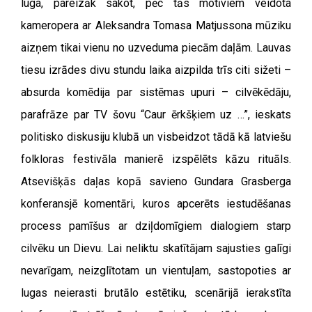
luga, pareizāk sakot, pēc tās motīviem veidota
kameropera ar Aleksandra Tomasa Matjussona mūziku
aizņem tikai vienu no uzveduma piecām daļām. Lauvas
tiesu izrādes divu stundu laika aizpilda trīs citi sižeti –
absurda komēdija par sistēmas upuri – cilvēkēdāju,
parafrāze par TV šovu “Caur ērkšķiem uz …”, ieskats
politisko diskusiju klubā un visbeidzot tādā kā latviešu
folkloras festivāla manierē izspēlēts kāzu rituāls.
Atsevišķās daļas kopā savieno Gundara Grasberga
konferansjē komentāri, kuros apcerēts iestudēšanas
process pamīšus ar dziļdomīgiem dialogiem starp
cilvēku un Dievu. Lai neliktu skatītājam sajusties galīgi
nevarīgam, neizglītotam un vientuļam, sastopoties ar
lugas neierasti brutālo estētiku, scenārijā ierakstīta