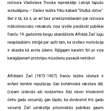
režisora Vladislava Troicka iepriekšējo Latvijā tapušo
iestudējumu – Dailes teātra frīku kabarē “Stulbā dzīve”.
Bet ir tā, kā ir, un arī bez priekšzināšanām par režisora
māksliniecisko rokrakstu viņa izvēle piedāvāt publikai
franču 19. gadsimta beigu skandālista Alfrēda Žarī lugu
neapšaubāmi intriģē par spīti tam, ka izvēles motivācija
ir skaidra kā avota ūdens. Rijīgajam karalim Ibī un viņa
karagājienam prototipu mūsdienu pasaulē netrūkst.
Alfrēdam Žarī (1873-1907) franču teātra vēsturē ir
enfant terrible
reputācija. Gan bohēmiskā rakstura dēļ
(viņam izdevās aši nodzerties līdz nāvei trīsdesmit
četru gadu vecumā), gan tāpēc, ka divdesmit trīs gadu
vecumā Žarī uzrakstīja pilsoniskās publikas gaumi