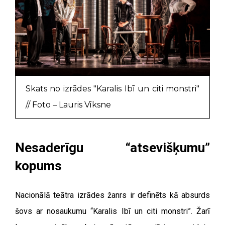
Skats no izrādes "Karalis Ibī un citi monstri"
// Foto – Lauris Vīksne
Nesaderīgu “atsevišķumu”
kopums
Nacionālā teātra izrādes žanrs ir definēts kā absurds
šovs ar nosaukumu “Karalis Ibī un citi monstri”. Žarī