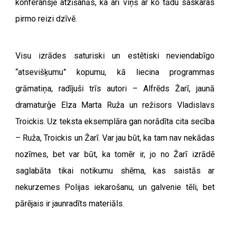
konferansjē atzīšanās, ka arī viņš ar ko tādu saskaras
pirmo reizi dzīvē.
Visu izrādes saturiski un estētiski neviendabīgo
“atsevišķumu” kopumu, kā liecina programmas
grāmatiņa, radījuši trīs autori – Alfrēds Žarī, jaunā
dramaturģe Elza Marta Ruža un režisors Vladislavs
Troickis. Uz teksta eksemplāra gan norādīta cita secība
– Ruža, Troickis un Žarī. Var jau būt, ka tam nav nekādas
nozīmes, bet var būt, ka tomēr ir, jo no Žarī izrādē
saglabāta tikai notikumu shēma, kas saistās ar
nekurzemes Polijas iekarošanu, un galvenie tēli, bet
pārējais ir jaunradīts materiāls.