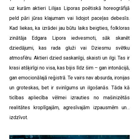
uz kurām aktieri Lilijas Liporas poētiskā horeogrāfijā
peld pāri jūras klajumam vai lidojot paceļas debesīs.
Kad liekas, ka izrādei jau būtu laiks beigties, folkloras
zinātāja Edgara Lipora iedvesmoti, sāk skanēt
dziedājumi, kas rada gluži vai Dziesmu svētku
atmosfēru. Aktieri dzied saskanīgi, skaisti un ilgi. Tas ir
krasi atšķirīgi no visa, kas bijis līdz šim – gan intonācijā,
gan emocionālajā reģistrā. Te vairs nav absurda, ironijas
un groteskas, bet ir svinīgums un ilgošanās. Tāda kā
ticības apliecība vēlmei izrauties no mašinizētās
realitātes kroplīgajām, agresīvajām izpausmēm un…
izdzīvot.