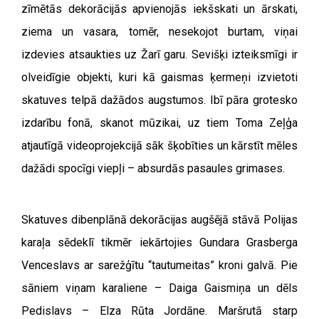
zīmētās dekorācijās apvienojās iekšskati un ārskati,
ziema un vasara, tomēr, nesekojot burtam, viņai
izdevies atsaukties uz Žarī garu. Sevišķi izteiksmīgi ir
olveidīgie objekti, kuri kā gaismas ķermeņi izvietoti
skatuves telpā dažādos augstumos. Ibī pāra grotesko
izdarību fonā, skanot mūzikai, uz tiem Toma Zeļģa
atjautīgā videoprojekcijā sāk šķobīties un kārstīt mēles
dažādi spocīgi viepļi – absurdās pasaules grimases.
Skatuves dibenplānā dekorācijas augšējā stāvā Polijas
karaļa sēdeklī tikmēr iekārtojies Gundara Grasberga
Venceslavs ar sarežģītu “tautumeitas” kroni galvā. Pie
sāniem viņam karaliene – Daiga Gaismiņa un dēls
Pedislavs – Elza Rūta Jordāne. Maršrutā starp