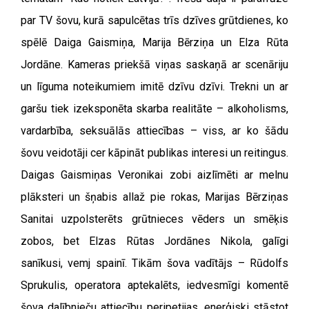
par TV šovu, kurā sapulcētas trīs dzīves grūtdienes, ko
spēlē Daiga Gaismiņa, Marija Bērziņa un Elza Rūta
Jordāne. Kameras priekšā viņas saskaņā ar scenāriju
un līguma noteikumiem imitē dzīvu dzīvi. Trekni un ar
garšu tiek izeksponēta skarba realitāte – alkoholisms,
vardarbība, seksuālās attiecības – viss, ar ko šādu
šovu veidotāji cer kāpināt publikas interesi un reitingus.
Daigas Gaismiņas Veronikai zobi aizlīmēti ar melnu
plāksteri un šņabis allaž pie rokas, Marijas Bērziņas
Sanitai uzpolsterēts grūtnieces vēders un smēķis
zobos, bet Elzas Rūtas Jordānes Nikola, galīgi
sanīkusi, vemj spainī. Tikām šova vadītājs – Rūdolfs
Sprukulis, operatora aptekalēts, iedvesmīgi komentē
šova dalībnieču attiecību peripetijas, enerģiski stāstot