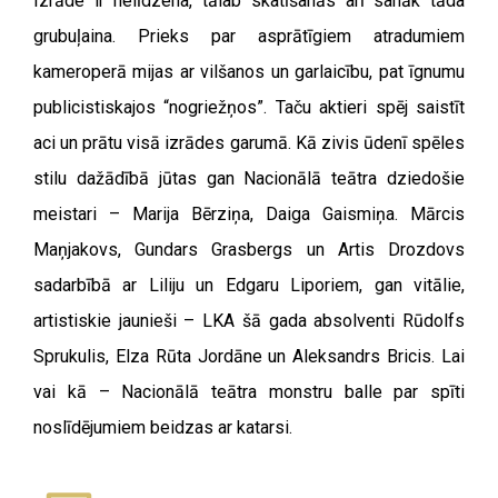
Izrāde ir nelīdzena, tālab skatīšanās arī sanāk tāda
grubuļaina. Prieks par asprātīgiem atradumiem
kameroperā mijas ar vilšanos un garlaicību, pat īgnumu
publicistiskajos “nogriežņos”. Taču aktieri spēj saistīt
aci un prātu visā izrādes garumā. Kā zivis ūdenī spēles
stilu dažādībā jūtas gan Nacionālā teātra dziedošie
meistari – Marija Bērziņa, Daiga Gaismiņa. Mārcis
Maņjakovs, Gundars Grasbergs un Artis Drozdovs
sadarbībā ar Liliju un Edgaru Liporiem, gan vitālie,
artistiskie jaunieši – LKA šā gada absolventi Rūdolfs
Sprukulis, Elza Rūta Jordāne un Aleksandrs Bricis. Lai
vai kā – Nacionālā teātra monstru balle par spīti
noslīdējumiem beidzas ar katarsi.