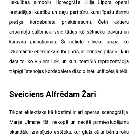
liekulības simbolu. Horeogrāfe Lilija Lipora operai
iestudējusi kustību un deju partitūru, kurai īpašu šarmu
piešķir kordebaleta priekšnesumi. Četri aktieru
ansambļa dalībnieki veic tādus kā sētnieku, pavāru un
karavīru pienākumus. Šī nelielā cilvēku grupa, ko
izkomandē enerģiskais Ibī pāris, ir ierindas pilsoņi, kuri
dara to, ko viņiem liek, un kuru teatrālā reprezentācija
trāpīgi īstenojas kordebaleta disciplinēti unificētajā tēlā.
Sveiciens Alfrēdam Žarī
Tikpat eklektiska kā kostīmi ir arī operas scenogrāfija.
Marija Ulmane tīši nekopē un necitē pirmiestudējuma
skandālu izraisījušo estētiku, kur gluži kā ar bērna roku