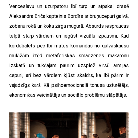
Venceslavu un uzurpatoru Ibī turp un atpakaļ drasē
Aleksandra Briča kapteinis Bordīrs ar bruņucepuri galvā,
zobenu rokā un koka zirga mugurā. Absurds iespraucas
telpā starp vārdiem un iegūst vizuālu izpausmi. Kad
kordebalets pēc Ibī mātes komandas no galvaskausu
mulāžām izēd metaforiskas smadzenes makaronu
izskatā un tukšajam paurim uzspiež virsū armijas
cepuri, arī bez vārdiem kļūst skaidrs, ka Ibī pārim ir
vajadzīgs karš. Kā psihoemocionalā tonusa uzturētājs,
ekonomikas veicinātājs un sociālo problēmu slāpētājs.