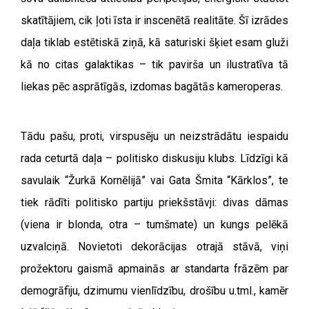
skatītājiem, cik ļoti īsta ir inscenētā realitāte. Šī izrādes
daļa tiklab estētiskā ziņā, kā saturiski šķiet esam gluži
kā no citas galaktikas – tik pavirša un ilustratīva tā
liekas pēc asprātīgās, izdomas bagātās kameroperas.
Tādu pašu, proti, virspusēju un neizstrādātu iespaidu
rada ceturtā daļa – politisko diskusiju klubs. Līdzīgi kā
savulaik “Žurkā Kornēlijā” vai Gata Šmita “Kārklos”, te
tiek rādīti politisko partiju priekšstāvji: divas dāmas
(viena ir blonda, otra – tumšmate) un kungs pelēkā
uzvalciņā. Novietoti dekorācijas otrajā stāvā, viņi
prožektoru gaismā apmainās ar standarta frāzēm par
demogrāfiju, dzimumu vienlīdzību, drošību u.tml., kamēr