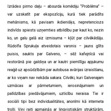
Izrādes pirmo daļu – absurda komēdiju “Problēma” –
var uzskatīt par ekspozīciju, kurā tiek parādīts
mehānisms, kā pavisam ikdienišķs, nepretenciozs
indivīds spiests uzņemties atbildību par kaut ko, nezin
ko, un galu galā aiz izmisuma – kļūt par cilvēkēdāju.
Rūdolfa Sprukuļa atveidotais varonis – jauns glīts
puisis, saukts par Galveno, – sēž kafejnīcā vai
restorānā pie galdiņa un ar kautri piemīlīgu apjukumu
reaģē uz apsūdzībām par autobusa avārijas izraisīšanu,
ar ko viņam nav nekāda sakara. Cilvēki, kuri Galvenajam
uzmācas ar pārmetumiem, ierosinājumiem un
palīdzības piedāvājumiem, uzticību neraisa. Tie ir
sociāli tipi bez individualitātes, anonīmi kā interneta
troļļi. Viņi raiti apmainās ar lingvistiskām struktūrām,