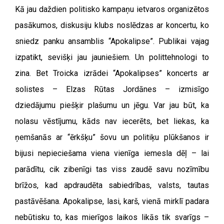
Kā jau daždien politisko kampaņu ietvaros organizētos
pasākumos, diskusiju klubs noslēdzas ar koncertu, ko
sniedz panku ansamblis “Apokalipse”. Publikai vajag
izpatikt, sevišķi jau jauniešiem. Un polittehnologi to
zina. Bet Troicka izrādei “Apokalipses” koncerts ar
solistes – Elzas Rūtas Jordānes – izmisīgo
dziedājumu piešķir plašumu un jēgu. Var jau būt, ka
nolasu vēstījumu, kāds nav iecerēts, bet liekas, ka
ņemšanās ar “ērkšķu” šovu un politiķu plūkšanos ir
bijusi nepieciešama viena vienīga iemesla dēļ – lai
parādītu, cik zibenīgi tas viss zaudē savu nozīmību
brīžos, kad apdraudēta sabiedrības, valsts, tautas
pastāvēšana. Apokalipse, lasi, karš, vienā mirklī padara
nebūtisku to, kas mierīgos laikos likās tik svarīgs –