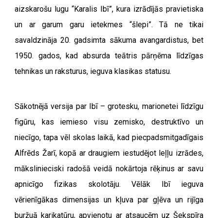
aizskarošu lugu “Karalis Ibī”, kura izrādījās pravietiska
un ar garum garu ietekmes “šlepi”. Tā ne tikai
savaldzināja 20. gadsimta sākuma avangardistus, bet
1950. gados, kad absurda teātris pārņēma līdzīgas
tehnikas un raksturus, ieguva klasikas statusu.
Sākotnējā versija par Ibī – grotesku, marionetei līdzīgu
figūru, kas iemieso visu zemisko, destruktīvo un
niecīgo, tapa vēl skolas laikā, kad piecpadsmitgadīgais
Alfrēds Žarī, kopā ar draugiem iestudējot leļļu izrādes,
mākslinieciski radošā veidā nokārtoja rēķinus ar savu
apnicīgo fizikas skolotāju. Vēlāk Ibī ieguva
vērienīgākas dimensijas un kļuva par gļēva un rijīga
buržuā karikatūru, apvienotu ar atsaucēm uz Šekspīra