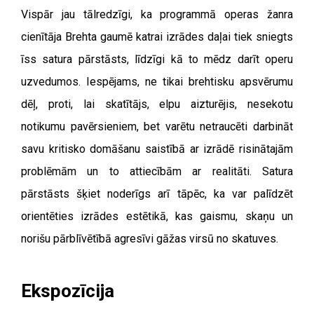
Vispār jau tālredzīgi, ka programmā operas žanra
cienītāja Brehta gaumē katrai izrādes daļai tiek sniegts
īss satura pārstāsts, līdzīgi kā to mēdz darīt operu
uzvedumos. Iespējams, ne tikai brehtisku apsvērumu
dēļ, proti, lai skatītājs, elpu aizturējis, nesekotu
notikumu pavērsieniem, bet varētu netraucēti darbināt
savu kritisko domāšanu saistībā ar izrādē risinātajām
problēmām un to attiecībām ar realitāti. Satura
pārstāsts šķiet noderīgs arī tāpēc, ka var palīdzēt
orientēties izrādes estētikā, kas gaismu, skaņu un
norišu pārblīvētībā agresīvi gāžas virsū no skatuves.
Ekspozīcija