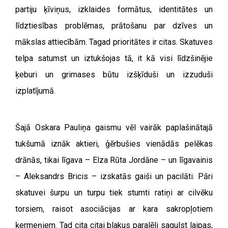
partiju ķīviņus, izklaides formātus, identitātes un
līdztiesības problēmas, prātošanu par dzīves un
mākslas attiecībām. Tagad prioritātes ir citas. Skatuves
telpa satumst un iztukšojas tā, it kā visi līdzšinējie
ķeburi un grimases būtu izšķīduši un izzuduši
izplatījumā.
Šajā Oskara Pauliņa gaismu vēl vairāk paplašinātajā
tukšumā iznāk aktieri, ģērbušies vienādās pelēkas
drānās, tikai līgava – Elza Rūta Jordāne – un līgavainis
– Aleksandrs Bricis – izskatās gaiši un pacilāti. Pāri
skatuvei šurpu un turpu tiek stumti ratiņi ar cilvēku
torsiem, raisot asociācijas ar kara sakropļotiem
ķermeņiem. Tad cita citai blakus paralēli sagulst laipas,