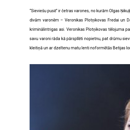
“Sieviešu pusē” ir četras varones, no kurām Olgas Ņikuļ
divām varonēm – Veronikas Plotņikovas Fredai un Da
kriminālintrigas asi. Veronikas Plotņikovas tēlojuma p
savu varoni rāda kā pārspīlēti nopietnu, pat drūmu sievi
kleitiņā un ar dzeltenu matu lenti noformētās Betijas lo