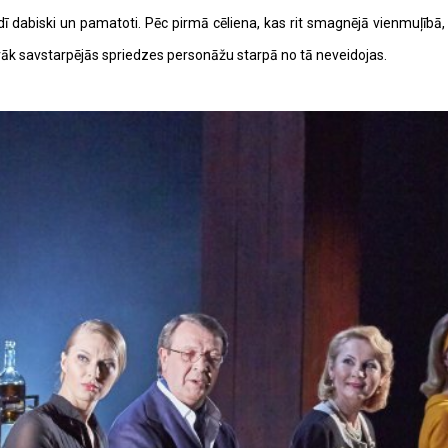
īdī dabiski un pamatoti.
Pēc pirmā cēliena, kas rit smagnējā vienmuļībā,
airāk savstarpējās spriedzes personāžu starpā no tā neveidojas.