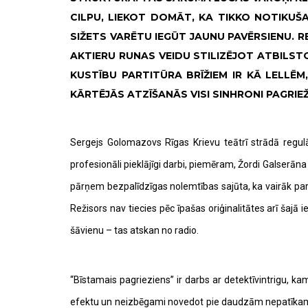
CILPU, LIEKOT DOMĀT, KA TIKKO NOTIKUŠAI
SIŽETS VARĒTU IEGŪT JAUNU PAVĒRSIENU. R
AKTIERU RUNAS VEIDU STILIZĒJOT ATBILSTOŠ
KUSTĪBU PARTITŪRA BRĪŽIEM IR KĀ LELLĒM
KĀRTĒJĀS ATZĪŠANĀS VISI SINHRONI PAGRIEŽ
Sergejs Golomazovs Rīgas Krievu teātrī strādā regulā
profesionāli pieklājīgi darbi, piemēram, Žordi Galserāna
pārņem bezpalīdzīgas nolemtības sajūta, ka vairāk par 
Režisors nav tiecies pēc īpašas oriģinalitātes arī ša
šāvienu – tas atskan no radio.
“Bīstamais pagrieziens” ir darbs ar detektīvintrigu, ka
efektu un neizbēgami novedot pie daudzām nepatīkamām a