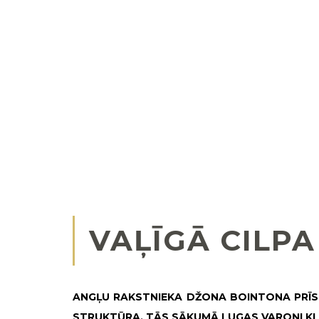
VAĻĪGĀ CILPA
ANGĻU RAKSTNIEKA DŽONA BOINTONA PRĪSTL
STRUKTŪRA. TĀS SĀKUMĀ LUGAS VAROŅI KL