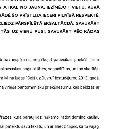
AS ATKAL NO JAUNA, IEZĪMĒJOT VIETU, KURĀ
DĒ ŠO PRĪSTLIJA IECERI PILNĪBĀ RESPEKTĒ,
, KLIEDZ PĀRSPĪLĒTĀ EKSALTĀCIJĀ, SAVUKĀRT
J TĀS UZ VIENU PUSI, SAVUKĀRT PĒC KĀDAS
 nav iespējams, negrēkojot patiesības priekšā. Tie ir
inieciskas oriģinalitātes, negaidītības, un tad skatītāju
dra Milna lugas “Ceļš uz Duvru” iestudējumu 2013. gadā.
auna vīrieša pantomīmisku priekšnesumu, kas beidzas ar
s frāzes, kura parauj līdzi nākamo, radot domino kauliņu
pateiktu savu tekstu, un arī kliedz tāpēc, ka tā vajag,