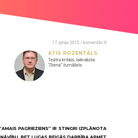
17. jūnijs 2015 / komentāri 0
ATIS ROZENTĀLS
Teātra kritiķis, laikraksta
"Diena" žurnālists
AMAIS PAGRIEZIENS” IR STINGRI IZPLĀNOTA
NĀVĪBU, BET LUGAS BEIGĀS DARBĪBA APMET