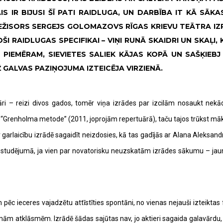
S IR BIJUSI ŠĪ PATI RAIDLUGA, UN DARBĪBA IT KĀ SĀK
EŽISORS SERGEJS GOLOMAZOVS RĪGAS KRIEVU TEĀTRA IZRĀ
I RAIDLUGAS SPECIFIKAI – VIŅI RUNĀ SKAIDRI UN SKAĻI
, PIEMĒRAM, SIEVIETES SALIEK KĀJAS KOPĀ UN SAŠĶIEB
 GALVAS PAZIŅOJUMA IZTEICĒJA VIRZIENĀ.
ri – reizi divos gados, tomēr viņa izrādes par izcilām nosaukt nekādi
 “Grenholma metode” (2011, joprojām repertuārā), taču tajos trūkst māksl
garlaicību izrādē sagaidīt neizdosies, kā tas gadījās ar Alana Aleksan
jā iestudējumā, ja vien par novatorisku neuzskatām izrādes sākumu – j
m pēc ieceres vajadzētu attīstīties spontāni, no vienas nejauši izteikta
tklāsmēm. Izrādē šādas sajūtas nav, jo aktieri sagaida galavārdu, lai 