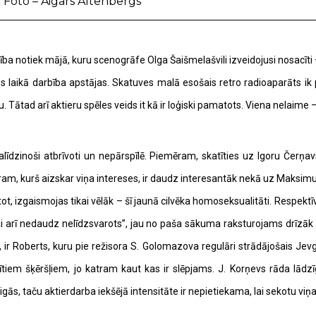
/ Foto – Aigars Altenbergs
ba notiek mājā, kuru scenogrāfe Olga Šaišmelašvili izveidojusi nosacīti –
nās laikā darbība apstājas. Skatuves malā esošais retro radioaparāts ik 
gu. Tātad arī aktieru spēles veids it kā ir loģiski pamatots. Viena nelaim
salīdzinoši atbrīvoti un nepārspīlē. Piemēram, skatīties uz Igoru Čerņa
tram, kurš aizskar viņa intereses, ir daudz interesantāk nekā uz Maksim
tot, izgaismojas tikai vēlāk – šī jaunā cilvēka homoseksualitāti. Respekt
 lai arī nedaudz nelīdzsvarots”, jau no paša sākuma raksturojams drīzāk 
s, ir Roberts, kuru pie režisora S. Golomazova regulāri strādājošais Jev
ītiem šķēršļiem, jo katram kaut kas ir slēpjams. J. Korņevs rāda lādzī
ās, taču aktierdarba iekšējā intensitāte ir nepietiekama, lai sekotu viņa