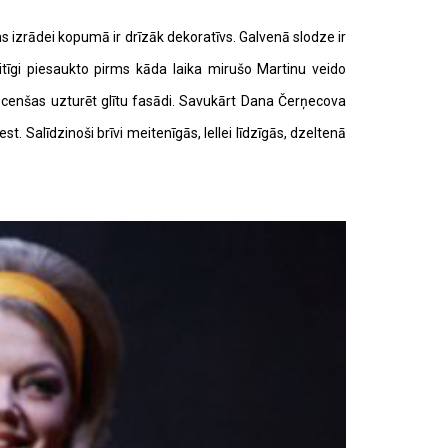
s izrādei kopumā ir drīzāk dekoratīvs. Galvenā slodze ir
īgi piesaukto pirms kāda laika mirušo Martinu veido
et cenšas uzturēt glītu fasādi. Savukārt Dana Čerņecova
. Salīdzinoši brīvi meitenīgās, lellei līdzīgās, dzeltenā