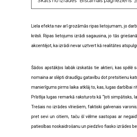
Skats no izrādes "Bīstamais pagrieziens" /
Liela efekta nav arī grozāmās ripas lietojumam, jo darbī
krēsli. Ripas lietojums izrādi sagausina, jo tās grieša
akcentējot, ka izrādi nevar uztvert kā realitātes atspul
Šādos apstākļos labāk izskatās tie aktieri, kas spēlē 
nomaina ar slēpti draudīgu gatavību dot pretsitienu ka
manierīgums pirms laika atklāj to, kas, lugas darbībai ri
Prīstlija lugas remarkā raksturots kā “ļoti simpātisks,
Trešais no izrādes vīriešiem, faktiski galvenais varoni
pret sevi un citiem, taču šī vēlme sastopas ar negaid
patiesības noskaidrošanu un piedzīvo fiasko izrādes beig