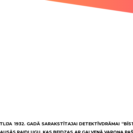
IJA 1932. GADĀ SARAKSTĪTAJAI DETEKTĪVDRĀMAI “BĪST
AUSĀS RAIDLUGU, KAS BEIDZAS AR GALVENĀ VAROŅA PAŠ