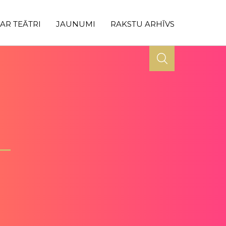
AR TEĀTRI
JAUNUMI
RAKSTU ARHĪVS
S