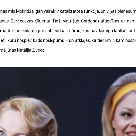
inas mis Mokridžai gan vairāk ir katalizatora funkcija, un viņas pienesum
nas Čerņecovas Oluenai. Tieši viņu (un Gordona) attiecības ar nemit
amatā ir priekšstats par sabiedrības dāmu, kas nav laimīga laulībā, b
eti, kuru nospiež kāds noslēpums – un atklājas, ka tiešām ir, kam nospiest
mā jūtas Natālija Živeca.