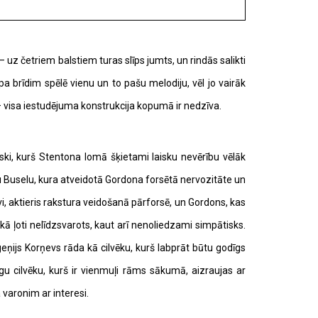
 uz četriem balstiem turas slīps jumts, un rindās salikti
pa brīdim spēlē vienu un to pašu melodiju, vēl jo vairāk
e – visa iestudējuma konstrukcija kopumā ir nedzīva.
vski, kurš Stentona lomā šķietami laisku nevērību vēlāk
u Buselu, kura atveidotā Gordona forsētā nervozitāte un
īvi, aktieris rakstura veidošanā pārforsē, un Gordons, kas
kā ļoti nelīdzsvarots, kaut arī nenoliedzami simpātisks.
geņijs Korņevs rāda kā cilvēku, kurš labprāt būtu godīgs
gu cilvēku, kurš ir vienmuļi rāms sākumā, aizraujas ar
 varonim ar interesi.