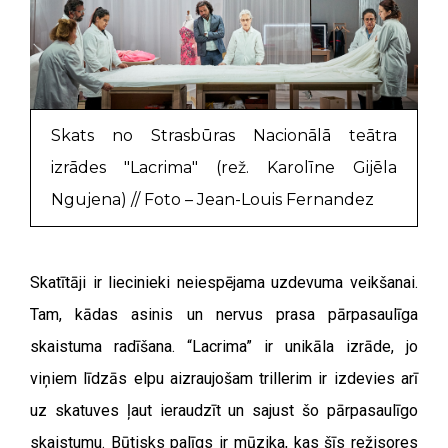
Skats no Strasbūras Nacionālā teātra
izrādes "Lacrima" (rež. Karolīne Gijēla
Ngujena) // Foto – Jean-Louis Fernandez
Skatītāji ir liecinieki neiespējama uzdevuma veikšanai.
Tam, kādas asinis un nervus prasa pārpasaulīga
skaistuma radīšana. “Lacrima” ir unikāla izrāde, jo
viņiem līdzās elpu aizraujošam trillerim ir izdevies arī
uz skatuves ļaut ieraudzīt un sajust šo pārpasaulīgo
skaistumu. Būtisks palīgs ir mūzika, kas šīs režisores