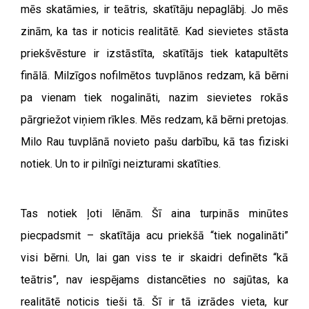
mēs skatāmies, ir teātris, skatītāju nepaglābj. Jo mēs
zinām, ka tas ir noticis realitātē. Kad sievietes stāsta
priekšvēsture ir izstāstīta, skatītājs tiek katapultēts
finālā. Milzīgos nofilmētos tuvplānos redzam, kā bērni
pa vienam tiek nogalināti, nazim sievietes rokās
pārgriežot viņiem rīkles. Mēs redzam, kā bērni pretojas.
Milo Rau tuvplānā novieto pašu darbību, kā tas fiziski
notiek. Un to ir pilnīgi neizturami skatīties.
Tas notiek ļoti lēnām. Šī aina turpinās minūtes
piecpadsmit – skatītāja acu priekšā “tiek nogalināti”
visi bērni. Un, lai gan viss te ir skaidri definēts “kā
teātris”, nav iespējams distancēties no sajūtas, ka
realitātē noticis tieši tā. Šī ir tā izrādes vieta, kur