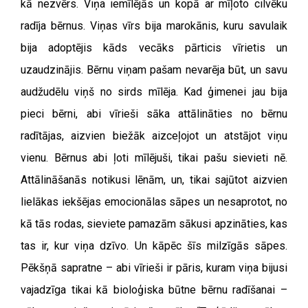
kā nezvērs. Viņa iemīlējās un kopā ar mīļoto cilvēku
radīja bērnus. Viņas vīrs bija marokānis, kuru savulaik
bija adoptējis kāds vecāks pārticis vīrietis un
uzaudzinājis. Bērnu viņam pašam nevarēja būt, un savu
audžudēlu viņš no sirds mīlēja. Kad ģimenei jau bija
pieci bērni, abi vīrieši sāka attālināties no bērnu
radītājas, aizvien biežāk aizceļojot un atstājot viņu
vienu. Bērnus abi ļoti mīlējuši, tikai pašu sievieti nē.
Attālināšanās notikusi lēnām, un, tikai sajūtot aizvien
lielākas iekšējas emocionālas sāpes un nesaprotot, no
kā tās rodas, sieviete pamazām sākusi apzināties, kas
tas ir, kur viņa dzīvo. Un kāpēc šīs milzīgās sāpes.
Pēkšņā sapratne – abi vīrieši ir pāris, kuram viņa bijusi
vajadzīga tikai kā bioloģiska būtne bērnu radīšanai –