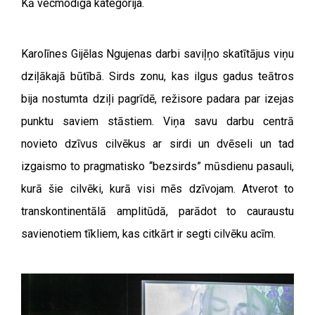
Kā vecmodīga kategorija.
Karolīnes Gijēlas Ngujenas darbi saviļņo skatītājus viņu
dziļākajā būtībā. Sirds zonu, kas ilgus gadus teātros
bija nostumta dziļi pagrīdē, režisore padara par izejas
punktu saviem stāstiem. Viņa savu darbu centrā
novieto dzīvus cilvēkus ar sirdi un dvēseli un tad
izgaismo to pragmatisko “bezsirds” mūsdienu pasauli,
kurā šie cilvēki, kurā visi mēs dzīvojam. Atverot to
transkontinentālā amplitūdā, parādot to cauraustu
savienotiem tīkliem, kas citkārt ir segti cilvēku acīm.