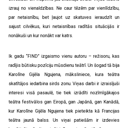
izrauj no vienaldzības. Ne caur tēzēm par vienlīdzību,
par netaisnību, bet ļaujot uz skatuves ieraudzīt un
sajust cilvēkus, kuri netaisnības radītās situācijās ir
nonākuši un kur nonākt var katrs.
Ik gadu “FIND” izgaismo vienu autoru – režisoru, kas
radījis būtisku pozīciju mūsdienu teātrī. Un šogad tā bija
Karolīne Gijēla Ngujena, māksliniece, kura teātra
skatītājos iedarbina sirds zonu. Viņas darbi ir izraisījuši
interesi visā pasaulē, tie tiek izrādīti nozīmīgākajos
teātra festivālos gan Eiropā, gan Japānā, gan Kanādā,
kur Karolīne Gijēla Ngujena tiek pieteikta kā Francijas
teātra jaunā balss. Un viņai patiešām ir izdevies