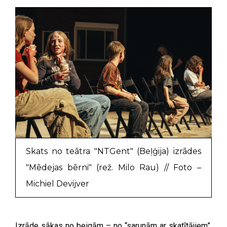
Skats no teātra "NTGent" (Beļģija) izrādes
"Mēdejas bērni" (rež. Milo Rau) // Foto –
Michiel Devijver
Izrāde sākas no beigām – no “sarunām ar skatītājiem”.