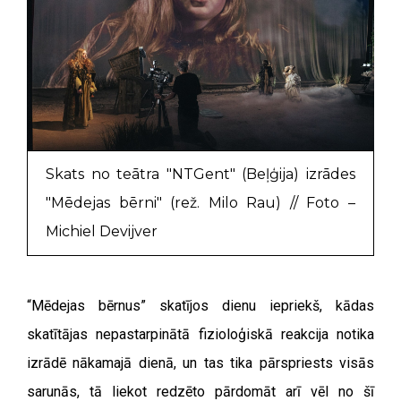
Skats no teātra "NTGent" (Beļģija) izrādes
"Mēdejas bērni" (rež. Milo Rau) // Foto –
Michiel Devijver
“Mēdejas bērnus” skatījos dienu iepriekš, kādas
skatītājas nepastarpinātā fizioloģiskā reakcija notika
izrādē nākamajā dienā, un tas tika pārspriests visās
sarunās, tā liekot redzēto pārdomāt arī vēl no šī