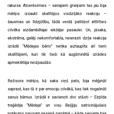
rakursa. Atcerēsimies – senajiem grieķiem tas jau bija
mērķis: izsaukt skatītājos visdziļāko reakciju –
šausmas un līdzjūtību, tādā veidā palīdzot attīrīties
cilvēka aizdambētajai iekšējai pasaulei. Un, jāsaka,
ekstrēma, galēji nekomfortabla, neierasti dziļa reakcija
izrādē “Mēdejas bērni” netika aiztaupīta arī tiem
skatītājiem, kuri tik tieši kā augšminētā izrādes
apmeklētāja neizpaudās.
Režisora mērķis, kā saka viņš pats, bija mēģināt
saprast, kas tā ir par emociju cilvēkā, kas liek nogalināt
savus bērnus. Izrādē ir savienoti divi stāsti – Eirpīda
traģēdija “Mēdeja” un visu Beļģiju satricinājušais
notikums pavisam nesenā pagātnē – kāda sieviete bija