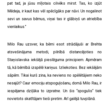
pat tad, ja jūsu mīļotais cilvēks mirst. Tas, ko izjūt
Mēdeja, ir kaut kas vēl spēcīgāks par nāvi. Un nogalinot
sevi un savus bērnus, viņai tas ir glābiņš un atriebība
vienlaikus.”
Milo Rau uzsver, ka bērni esot strādājuši ar Brehta
atsvešinājuma metodi, pilnībā distancējoties no
Staņislavska iekšējā pieslēguma principiem. Apmēram
tā, kā bērnībā izspēlē kariņus. Izliekoties. Bez iekšējām
sāpēm. Tikai kurš zina, ka neviens no spēlētājiem neko
nesajūt? Caur emociju atspoguļošanu, domā Milo Rau, ir
iespējama dziļāka to izpratne. Un šis “spogulis“ tiek
novietots skatītājam tieši pretim. Arī galējā tuvplānā.