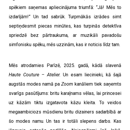
spēkiem saņemas apliecinājuma triumfā: “Jā! Mēs to
izdarījām!” Un tad sabrūk. Turpmākās izrādes simt
septiņdesmit piecas minūtes, kas turpinās detektīva
spriedzē bez pārtraukuma, ar muzikāli pavadošu
simfonisku spēku, mēs uzzinām, kas ir noticis līdz tam.
Mēs atrodamies Parīzē, 2025. gadā, kādā slavenā
Haute Couture – Atelier.
Un esam liecinieki, kā šajā
augstās modes namā pa
Zoom
kanāliem tiek saņemts
svarīgs pasūtījums: britu karaļnams vēlas, lai princesei
uz kāzām tiktu izgatavota kāzu kleita. To veidos
megaambiciozs mūsdienu britu dizainers sadarbībā ar
šo modes namu. Un tas ir totāli slepens darbs. Kas