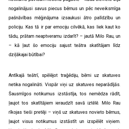
nogalinājusi savus piecus bērnus un pēc neveiksmīga
pašnāvības mēģinājuma izsaukusi ātro palīdzību un
policiju. Kas tā ir par emociju cilvēkā, kas liek kaut ko
tādu, prātam neaptveramu izdarīt? – jautā Milo Rau, un
– kā ļaut šo emociju sajust teātra skatītājam līdz
dziļākajai būtībai?
Antīkajā teātrī, spēlējot traģēdiju, bērni uz skatuves
netika nogalināti. Vispār viņi uz skatuves neparādījās.
Šausmīgos notikumus izstāstīja, tos nemēdza rādīt,
ļaujot tos skatītājiem ieraudzīt savā iztēlē. Milo Rau
rīkojas tieši pretēji – viņš uz skatuves novieto bērnus,
ļaujot visus notikumus izstāstīt un izspēlēt viņiem.