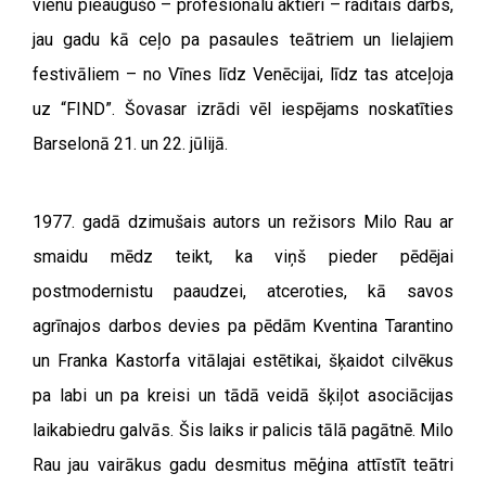
vienu pieaugušo – profesionālu aktieri – radītais darbs,
jau gadu kā ceļo pa pasaules teātriem un lielajiem
festivāliem – no Vīnes līdz Venēcijai, līdz tas atceļoja
uz “FIND”. Šovasar izrādi vēl iespējams noskatīties
Barselonā 21. un 22. jūlijā.
1977. gadā dzimušais autors un režisors Milo Rau ar
smaidu mēdz teikt, ka viņš pieder pēdējai
postmodernistu paaudzei, atceroties, kā savos
agrīnajos darbos devies pa pēdām Kventina Tarantino
un Franka Kastorfa vitālajai estētikai, šķaidot cilvēkus
pa labi un pa kreisi un tādā veidā šķiļot asociācijas
laikabiedru galvās. Šis laiks ir palicis tālā pagātnē. Milo
Rau jau vairākus gadu desmitus mēģina attīstīt teātri