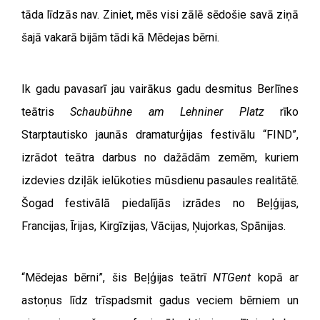
tāda līdzās nav. Ziniet, mēs visi zālē sēdošie savā ziņā
šajā vakarā bijām tādi kā Mēdejas bērni.
Ik gadu pavasarī jau vairākus gadu desmitus Berlīnes
teātris
Schaubühne am Lehniner Platz
rīko
Starptautisko jaunās dramaturģijas festivālu “FIND”,
izrādot teātra darbus no dažādām zemēm, kuriem
izdevies dziļāk ielūkoties mūsdienu pasaules realitātē.
Šogad festivālā piedalījās izrādes no Beļģijas,
Francijas, Īrijas, Kirgīzijas, Vācijas, Ņujorkas, Spānijas.
“Mēdejas bērni”, šis Beļģijas teātrī
NTGent
kopā ar
astoņus līdz trīspadsmit gadus veciem bērniem un