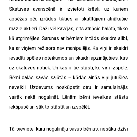
Skatuves avanscēnā ir izvietoti krēsli, uz kuriem
apsēžas pēc izrādes tikties ar skatītājiem atnākušie
mazie aktieri. Daži vēl kavējas, cits atnācis halātā, tikko
kā atgrimējies. Sarunas ar bērniem ir tāds skaidrs alibi,
ka ar viņiem režisors nav manipulējis. Ka viņi ir skaidri
ievadīti spēles noteikumos un skaidri apzinājušies, kas
uz skatuves notiek. Un kas ir tie stāsti, ko viņi izspēlē.
Bērni dalās savās sajūtās – kādās ainās viņi jutušies
neveikli. Uzdevums noskūpstīt otru ir samulsinājis
vairāk nekā nogalināt. Lēnām bērni ievelkas stāsta
iekšpusē un sāk to stāstīt un izspēlēt.
Tā sieviete, kura nogalināja savus bērnus, nesāka dzīvi