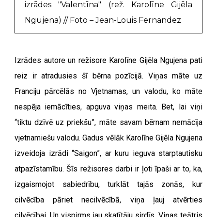
izrādes "Valentīna" (rež. Karolīne Gijēla
Ngujena) // Foto – Jean-Louis Fernandez
Izrādes autore un režisore Karolīne Gijēla Ngujena pati
reiz ir atradusies šī bērna pozīcijā. Viņas māte uz
Franciju pārcēlās no Vjetnamas, un valodu, ko māte
nespēja iemācīties, apguva viņas meita. Bet, lai viņi
“tiktu dzīvē uz priekšu”, māte savam bērnam nemācīja
vjetnamiešu valodu. Gadus vēlāk Karolīne Gijēla Ngujena
izveidoja izrādi “Saigon”, ar kuru ieguva starptautisku
atpazīstamību. Šīs režisores darbi ir ļoti īpaši ar to, ka,
izgaismojot sabiedrību, turklāt tajās zonās, kur
cilvēcība pāriet necilvēcībā, viņa ļauj atvērties
cilvēcībai. Un vispirms jau skatītāju sirdīs. Viņas teātris