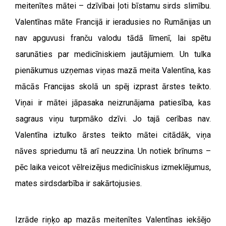
meitenītes mātei – dzīvībai ļoti bīstamu sirds slimību.
Valentīnas māte Francijā ir ieradusies no Rumānijas un
nav apguvusi franču valodu tādā līmenī, lai spētu
sarunāties par medicīniskiem jautājumiem. Un tulka
pienākumus uzņemas viņas mazā meita Valentīna, kas
mācās Francijas skolā un spēj izprast ārstes teikto.
Viņai ir mātei jāpasaka neizrunājama patiesība, kas
sagraus viņu turpmāko dzīvi. Jo tajā cerības nav.
Valentīna iztulko ārstes teikto mātei citādāk, viņa
nāves spriedumu tā arī neuzzina. Un notiek brīnums –
pēc laika veicot vēlreizējus medicīniskus izmeklējumus,
mates sirdsdarbība ir sakārtojusies.
Izrāde riņķo ap mazās meitenītes Valentīnas iekšējo