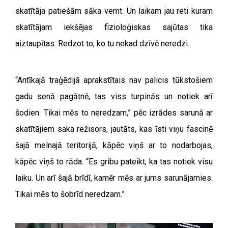
skatītāja patiešām sāka vemt. Un laikam jau reti kuram
skatītājam iekšējas fizioloģiskas sajūtas tika
aiztaupītas. Redzot to, ko tu nekad dzīvē neredzi.
“Antīkajā traģēdijā aprakstītais nav palicis tūkstošiem
gadu senā pagātnē, tas viss turpinās un notiek arī
šodien. Tikai mēs to neredzam,” pēc izrādes sarunā ar
skatītājiem saka režisors, jautāts, kas īsti viņu fascinē
šajā melnajā teritorijā, kāpēc viņš ar to nodarbojas,
kāpēc viņš to rāda. “Es gribu pateikt, ka tas notiek visu
laiku. Un arī šajā brīdī, kamēr mēs ar jums sarunājamies.
Tikai mēs to šobrīd neredzam.”