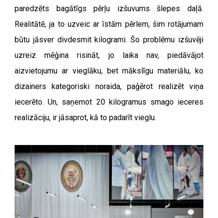
paredzēts bagātīgs pērļu izšuvums šlepes daļā.
Realitātē, ja to uzveic ar īstām pērlem, šim rotājumam
būtu jāsver divdesmit kilogrami. Šo problēmu izšuvēji
uzreiz mēģina risināt, jo laika nav, piedāvājot
aizvietojumu ar vieglāku, bet mākslīgu materiālu, ko
dizainers kategoriski noraida, paģērot realizēt viņa
iecerēto. Un, saņemot 20 kilogramus smago ieceres
realizāciju, ir jāsaprot, kā to padarīt vieglu.