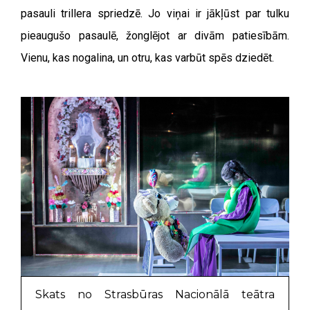
pasauli trillera spriedzē. Jo viņai ir jākļūst par tulku
pieaugušo pasaulē, žonglējot ar divām patiesībām.
Vienu, kas nogalina, un otru, kas varbūt spēs dziedēt.
Skats no Strasbūras Nacionālā teātra