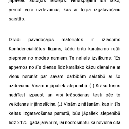
jāpaveic astoņās nedēļās. Neiespējami īsā laikā,
ņemot vērā uzdevumus, kas ar tērpa izgatavošanu
saistās.
Izrādi pavadošajos materiālos ir izlasāms
Konfidencialitātes līgums, kādu britu karaļnams reāli
pieprasa no modes namiem. Te neliels izvilkums: “Es
apņemos no šīs dienas līdz karalisko kāzu dienai ne ar
vienu nerunāt par savam darbībām saistībā ar šo
uzdevumu. Visam ir jāpaliek slepenībā. (..) Krāsu toņus
nedrīkst izpaust, un visi krāsošanas testi pēc to
veikšanas ir jānoslīcina. (..) Visām zināšanām, kas ir šīs
keitas izgatavošanas pamatā, būs jāpaliek slepenībā
līdz 2125. gada janvārim, lai nodrošinātu, ka neviena cita