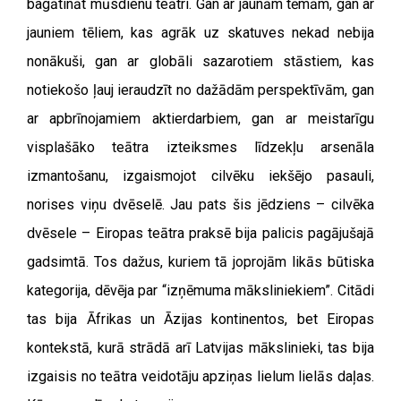
bagātināt mūsdienu teātri. Gan ar jaunām tēmām, gan ar
jauniem tēliem, kas agrāk uz skatuves nekad nebija
nonākuši, gan ar globāli sazarotiem stāstiem, kas
notiekošo ļauj ieraudzīt no dažādām perspektīvām, gan
ar apbrīnojamiem aktierdarbiem, gan ar meistarīgu
visplašāko teātra izteiksmes līdzekļu arsenāla
izmantošanu, izgaismojot cilvēku iekšējo pasauli,
norises viņu dvēselē. Jau pats šis jēdziens – cilvēka
dvēsele – Eiropas teātra praksē bija palicis pagājušajā
gadsimtā. Tos dažus, kuriem tā joprojām likās būtiska
kategorija, dēvēja par “izņēmuma māksliniekiem”. Citādi
tas bija Āfrikas un Āzijas kontinentos, bet Eiropas
kontekstā, kurā strādā arī Latvijas mākslinieki, tas bija
izgaisis no teātra veidotāju apziņas lielum lielās daļas.