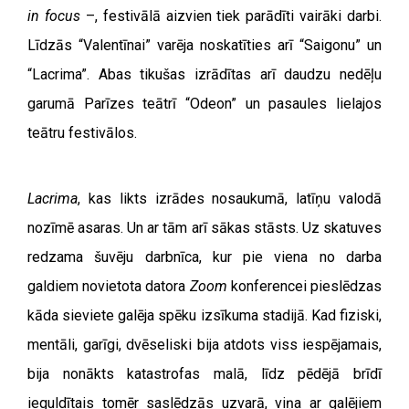
in focus
–, festivālā aizvien tiek parādīti vairāki darbi.
Līdzās “Valentīnai” varēja noskatīties arī “Saigonu” un
“Lacrima”. Abas tikušas izrādītas arī daudzu nedēļu
garumā Parīzes teātrī “Odeon” un pasaules lielajos
teātru festivālos.
Lacrima
, kas likts izrādes nosaukumā, latīņu valodā
nozīmē asaras. Un ar tām arī sākas stāsts. Uz skatuves
redzama šuvēju darbnīca, kur pie viena no darba
galdiem novietota datora
Zoom
konferencei pieslēdzas
kāda sieviete galēja spēku izsīkuma stadijā. Kad fiziski,
mentāli, garīgi, dvēseliski bija atdots viss iespējamais,
bija nonākts katastrofas malā, līdz pēdējā brīdī
ieguldītais tomēr saslēdzās uzvarā, viņa ar galējiem