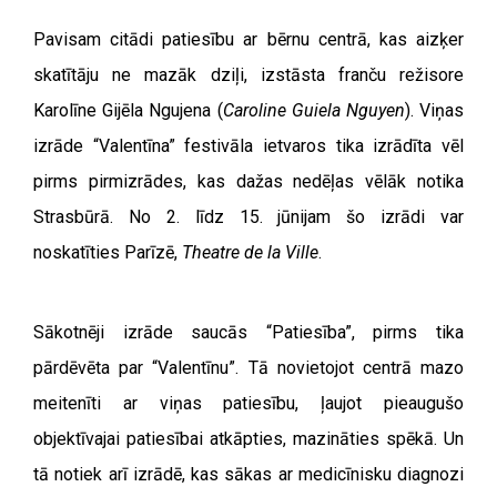
Pavisam citādi patiesību ar bērnu centrā, kas aizķer
skatītāju ne mazāk dziļi, izstāsta franču režisore
Karolīne Gijēla Ngujena (
Caroline Guiela Nguyen
). Viņas
izrāde “Valentīna” festivāla ietvaros tika izrādīta vēl
pirms pirmizrādes, kas dažas nedēļas vēlāk notika
Strasbūrā. No 2. līdz 15. jūnijam šo izrādi var
noskatīties Parīzē,
Theatre de la Ville
.
Sākotnēji izrāde saucās “Patiesība”, pirms tika
pārdēvēta par “Valentīnu”. Tā novietojot centrā mazo
meitenīti ar viņas patiesību, ļaujot pieaugušo
objektīvajai patiesībai atkāpties, mazināties spēkā. Un
tā notiek arī izrādē, kas sākas ar medicīnisku diagnozi