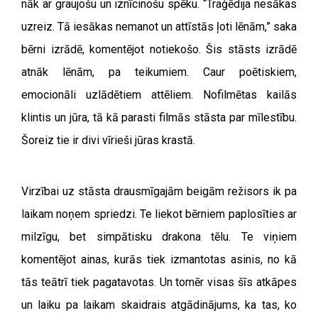
nāk ar graujošu un iznīcinošu spēku. “Traģēdija nesākas
uzreiz. Tā iesākas nemanot un attīstās ļoti lēnām,” saka
bērni izrādē, komentējot notiekošo. Šis stāsts izrādē
atnāk lēnām, pa teikumiem. Caur poētiskiem,
emocionāli uzlādētiem attēliem. Nofilmētas kailās
klintis un jūra, tā kā parasti filmās stāsta par mīlestību.
Šoreiz tie ir divi vīrieši jūras krastā.
Virzībai uz stāsta drausmīgajām beigām režisors ik pa
laikam noņem spriedzi. Te liekot bērniem paplosīties ar
milzīgu, bet simpātisku drakona tēlu. Te viņiem
komentējot ainas, kurās tiek izmantotas asinis, no kā
tās teātrī tiek pagatavotas. Un tomēr visas šīs atkāpes
un laiku pa laikam skaidrais atgādinājums, ka tas, ko