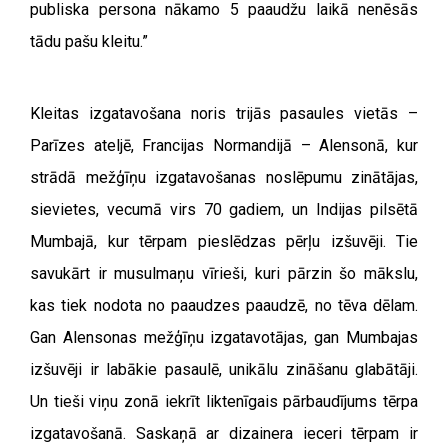
publiska persona nākamo 5 paaudžu laikā nenēsās
tādu pašu kleitu.”
Kleitas izgatavošana noris trijās pasaules vietās –
Parīzes ateljē, Francijas Normandijā – Alensonā, kur
strādā mežģīņu izgatavošanas noslēpumu zinātājas,
sievietes, vecumā virs 70 gadiem, un Indijas pilsētā
Mumbajā, kur tērpam pieslēdzas pērļu izšuvēji. Tie
savukārt ir musulmaņu vīrieši, kuri pārzin šo mākslu,
kas tiek nodota no paaudzes paaudzē, no tēva dēlam.
Gan Alensonas mežģīņu izgatavotājas, gan Mumbajas
izšuvēji ir labākie pasaulē, unikālu zināšanu glabātāji.
Un tieši viņu zonā iekrīt liktenīgais pārbaudījums tērpa
izgatavošanā. Saskaņā ar dizainera ieceri tērpam ir