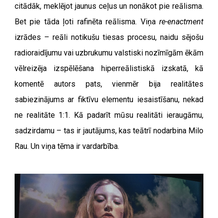
citādāk, meklējot jaunus ceļus un nonākot pie reālisma.
Bet pie tāda ļoti rafinēta reālisma. Viņa
re-enactment
izrādes – reāli notikušu tiesas procesu, naidu sējošu
radioraidījumu vai uzbrukumu valstiski nozīmīgām ēkām
vēlreizēja izspēlēšana hiperreālistiskā izskatā, kā
komentē autors pats, vienmēr bija realitātes
sabiezinājums ar fiktīvu elementu iesaistīšanu, nekad
ne realitāte 1:1. Kā padarīt mūsu realitāti ieraugāmu,
sadzirdamu – tas ir jautājums, kas teātrī nodarbina Milo
Rau. Un viņa tēma ir vardarbība.