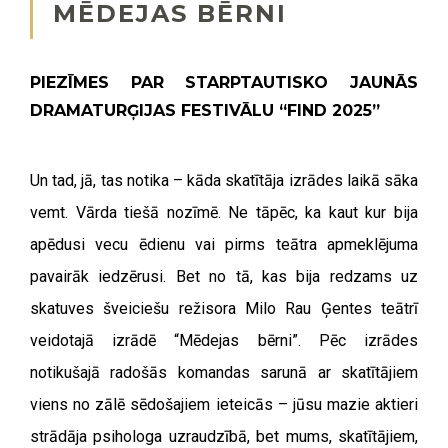
MĒDEJAS BĒRNI
PIEZĪMES PAR STARPTAUTISKO JAUNĀS
DRAMATURĢIJAS FESTIVĀLU “FIND 2025”
Un tad, jā, tas notika – kāda skatītāja izrādes laikā sāka
vemt. Vārda tiešā nozīmē. Ne tāpēc, ka kaut kur bija
apēdusi vecu ēdienu vai pirms teātra apmeklējuma
pavairāk iedzērusi. Bet no tā, kas bija redzams uz
skatuves šveiciešu režisora Milo Rau Ģentes teātrī
veidotajā izrādē “Mēdejas bērni”. Pēc izrādes
notikušajā radošās komandas sarunā ar skatītājiem
viens no zālē sēdošajiem ieteicās – jūsu mazie aktieri
strādāja psihologa uzraudzībā, bet mums, skatītājiem,