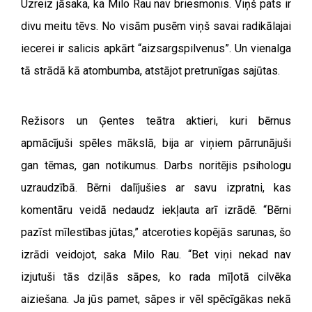
Uzreiz jāsaka, ka Milo Rau nav briesmonis. Viņš pats ir
divu meitu tēvs. No visām pusēm viņš savai radikālajai
iecerei ir salicis apkārt “aizsargspilvenus”. Un vienalga
tā strādā kā atombumba, atstājot pretrunīgas sajūtas.
Režisors un Ģentes teātra aktieri, kuri bērnus
apmācījuši spēles mākslā, bija ar viņiem pārrunājuši
gan tēmas, gan notikumus. Darbs noritējis psihologu
uzraudzībā. Bērni dalījušies ar savu izpratni, kas
komentāru veidā nedaudz iekļauta arī izrādē. “Bērni
pazīst mīlestības jūtas,” atceroties kopējās sarunas, šo
izrādi veidojot, saka Milo Rau. “Bet viņi nekad nav
izjutuši tās dziļās sāpes, ko rada mīļotā cilvēka
aiziešana. Ja jūs pamet, sāpes ir vēl spēcīgākas nekā