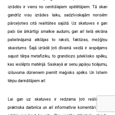
izrādēs ir viens no centrālajiem spēlētājiem. Tā skan
gandrīz visu izrādes laiku, sadzīviskajām norisēm
pārceļoties citā realitātes sajūtā. Uz skatuves ir gan
paši šie ārkārtīgi smalkie audumi, gan arī lielā ekrāna
palielinājumā atklājas to raksti, faktūras, mežģīņu
skaistums. Šajā izrādē ļoti dīvainā veidā ir iespējams
sajust tērpa metafiziku, to grandiozo juteklisko spēku,
kas ieslēpts matērijā. Saskaņā ar senu japāņu ticējumu,
izšuvuma dūrieniem piemīt maģisks spēks. Un īstiem
tērpu darinātājiem arī.
Lai gan uz skatuves ir redzama ļoti reālistiska
praktiska darbnīca un arī informatīvie komentāri vēsta