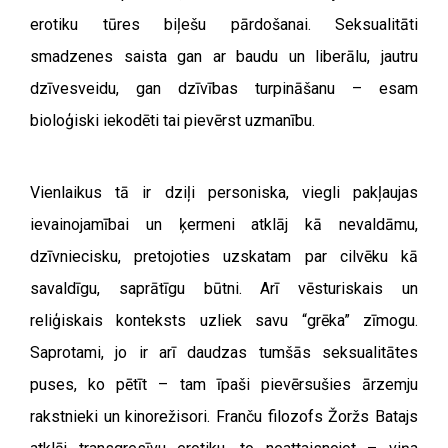
erotiku tūres biļešu pārdošanai. Seksualitāti
smadzenes saista gan ar baudu un liberālu, jautru
dzīvesveidu, gan dzīvības turpināšanu – esam
bioloģiski iekodēti tai pievērst uzmanību.
Vienlaikus tā ir dziļi personiska, viegli pakļaujas
ievainojamībai un ķermeni atklāj kā nevaldāmu,
dzīvniecisku, pretojoties uzskatam par cilvēku kā
savaldīgu, saprātīgu būtni. Arī vēsturiskais un
reliģiskais konteksts uzliek savu “grēka” zīmogu.
Saprotami, jo ir arī daudzas tumšās seksualitātes
puses, ko pētīt – tam īpaši pievērsušies ārzemju
rakstnieki un kinorežisori. Franču filozofs Žoržs Batajs