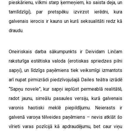
pieskārienu, vilkmi starp ķermeņiem, ko saista deja, un
tamlīdzīgi), par pretspēku izvirzot ierēdni, kura
galvenais ierocis ir kauns un kurš seksualitāti redz kā
draudu.
Oneiriskais darba sākumpunkts ir Deividam Linčam
raksturīga estētiska valoda (erotiskas spriedzes pilni
sapņi), un līdzīgs paņēmiens tiek veiksmīgi izmantots
arī nupat pirmizrādi piedzīvojušajā Dailes teātra izrādē
“Sapņu novele”, kur sapņi ieplūst permeablā realitātē,
radot jaunu, sirreālu pasaules versiju, kurā galvenais
varonis haotiski meklē piepildījumu. Neierasts ir
galvenā varoņa tēlveides paņēmiens – nevis atklāt šo
vīrieti varas pozīcijā kā apdraudējumu, bet caur viņu