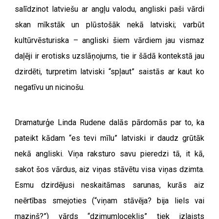
salīdzinot latviešu ar angļu valodu, angliski paši vārdi
skan mīkstāk un plūstošāk nekā latviski; varbūt
kultūrvēsturiska – angliski šiem vārdiem jau vismaz
daļēji ir erotisks uzslāņojums, tie ir šādā kontekstā jau
dzirdēti, turpretim latviski “spļaut” saistās ar kaut ko
negatīvu un nicinošu.
Dramaturģe Linda Rudene dalās pārdomās par to, ka
pateikt kādam “es tevi mīlu” latviski ir daudz grūtāk
nekā angliski. Viņa raksturo savu pieredzi tā, it kā,
sakot šos vārdus, aiz viņas stāvētu visa viņas dzimta.
Esmu dzirdējusi neskaitāmas sarunas, kurās aiz
neērtības smejoties (
“
viņam stāvēja? bija liels vai
maziņš?”) vārds “dzimumloceklis” tiek izlaists