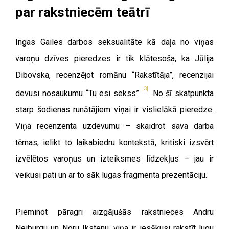
par rakstniecēm teātrī
Ingas Gailes darbos seksualitāte kā daļa no viņas
varoņu dzīves pieredzes ir tik klātesoša, ka Jūlija
Dibovska, recenzējot romānu “Rakstītāja”, recenzijai
[3]
devusi nosaukumu “Tu esi sekss”
. No šī skatpunkta
starp šodienas runātājiem viņai ir vislielākā pieredze.
Viņa recenzenta uzdevumu – skaidrot sava darba
tēmas, ielikt to laikabiedru kontekstā, kritiski izsvērt
izvēlētos varoņus un izteiksmes līdzekļus – jau ir
veikusi pati un ar to sāk lugas fragmenta prezentāciju.
Pieminot pāragri aizgājušās rakstnieces Andru
Neiburgu un Noru Ikstenu, viņa ir iesākusi rakstīt lugu