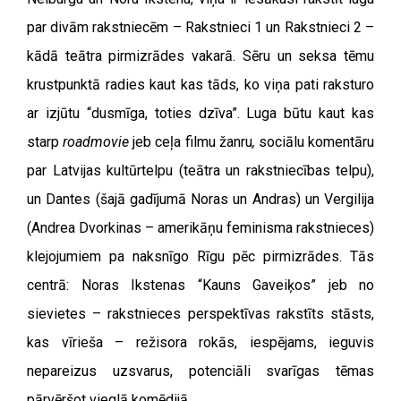
par divām rakstniecēm – Rakstnieci 1 un Rakstnieci 2 –
kādā teātra pirmizrādes vakarā. Sēru un seksa tēmu
krustpunktā radies kaut kas tāds, ko viņa pati raksturo
ar izjūtu “dusmīga, toties dzīva”. Luga būtu kaut kas
starp
roadmovie
jeb ceļa filmu žanru
,
sociālu komentāru
par Latvijas kultūrtelpu (teātra un rakstniecības telpu),
un Dantes (šajā gadījumā Noras un Andras) un Vergilija
(Andrea Dvorkinas – amerikāņu feminisma rakstnieces)
klejojumiem pa naksnīgo Rīgu pēc pirmizrādes. Tās
centrā: Noras Ikstenas “Kauns Gaveiķos” jeb no
sievietes – rakstnieces perspektīvas rakstīts stāsts,
kas vīrieša – režisora rokās, iespējams, ieguvis
nepareizus uzsvarus, potenciāli svarīgas tēmas
pārvēršot vieglā komēdijā.