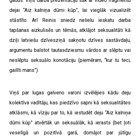
gadus. Viņš darba prezentāciju sāk ar video fragmentu
dejai “Aiz kalniņa dūmi kūp”, lai vieglāk vizualizēt
stāstīto. Arī Reinis sniedz nelielu ieskatu darba
tapšanas aizkulisēs un tēmās, atklājot seksualitāti kā
dziļi latviešu dzīvesziņā sakņotu dzīves sastāvdaļu,
argumentu balstot tautasdziesmu vārdos ar slēptu vai
neslēptu seksuālo konotāciju (piemēram, “kur tu teci,
gailīti mans”).
Viņš par lugas galveno varoni izvēlējies kādu deju
kolektīva vadītāju, kas piedzīvo sapni kā seksualitātes
atklāsmi, kā vīziju par to, kā iestudēt deju “Aiz kalniņa
dūmi kūp” atvērtāk un seksuālāk, kā ierasts (bet ļoti
veselīgā un pozitīvā garā, domājot par jūtīgu