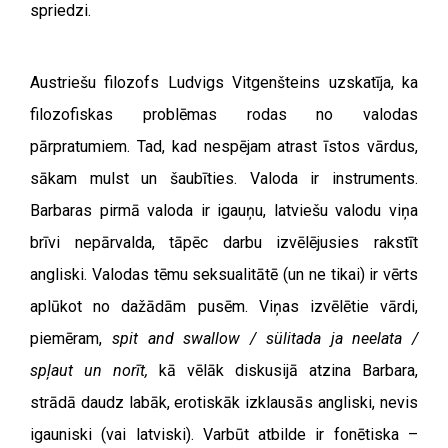
spriedzi.
Austriešu filozofs Ludvigs Vitgenšteins uzskatīja, ka
filozofiskas problēmas rodas no valodas
pārpratumiem. Tad, kad nespējam atrast īstos vārdus,
sākam mulst un šaubīties. Valoda ir instruments.
Barbaras pirmā valoda ir igauņu, latviešu valodu viņa
brīvi nepārvalda, tāpēc darbu izvēlējusies rakstīt
angliski. Valodas tēmu seksualitātē (un ne tikai) ir vērts
aplūkot no dažādām pusēm. Viņas izvēlētie vārdi,
piemēram,
spit and swallow / sülitada ja neelata /
spļaut un norīt,
kā vēlāk diskusijā atzina Barbara,
strādā daudz labāk, erotiskāk izklausās angliski, nevis
igauniski (vai latviski). Varbūt atbilde ir fonētiska –