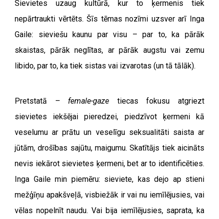
Sievietes uzaug kultūrā, kur to ķermenis tiek
nepārtraukti vērtēts. Šīs tēmas nozīmi uzsver arī Inga
Gaile: sieviešu kaunu par visu – par to, ka pārāk
skaistas, pārāk neglītas, ar pārāk augstu vai zemu
libido, par to, ka tiek sistas vai izvarotas (un tā tālāk).
Pretstatā –
female-gaze
tiecas fokusu atgriezt
sievietes iekšējai pieredzei, piedzīvot ķermeni kā
veselumu ar prātu un veselīgu seksualitāti saista ar
jūtām, drošības sajūtu, maigumu. Skatītājs tiek aicināts
nevis iekārot sievietes ķermeni, bet ar to identificēties.
Inga Gaile min piemēru: sieviete, kas dejo ap stieni
mežģīņu apakšveļā, visbiežāk ir vai nu iemīlējusies, vai
vēlas nopelnīt naudu. Vai bija iemīlējusies, saprata, ka