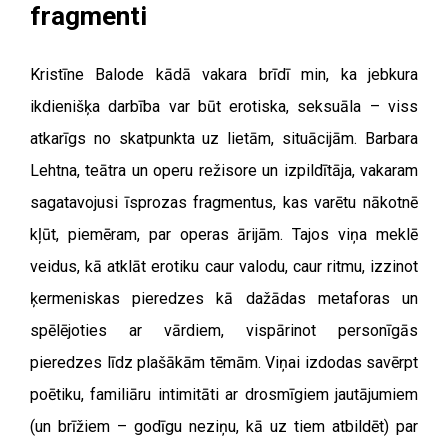
fragmenti
Kristīne Balode kādā vakara brīdī min, ka jebkura
ikdienišķa darbība var būt erotiska, seksuāla – viss
atkarīgs no skatpunkta uz lietām, situācijām. Barbara
Lehtna, teātra un operu režisore un izpildītāja, vakaram
sagatavojusi īsprozas fragmentus, kas varētu nākotnē
kļūt, piemēram, par operas ārijām. Tajos viņa meklē
veidus, kā atklāt erotiku caur valodu, caur ritmu, izzinot
ķermeniskas pieredzes kā dažādas metaforas un
spēlējoties ar vārdiem, vispārinot personīgās
pieredzes līdz plašākām tēmām. Viņai izdodas savērpt
poētiku, familiāru intimitāti ar drosmīgiem jautājumiem
(un brīžiem – godīgu neziņu, kā uz tiem atbildēt) par