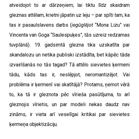
atveidojot to ar dārzeņiem; lai tiktu līdz skaidram
gleznas attēlam, krietni jāpatin uz leju – par spīti tam, ka
tas ir pasaulslavens darbs (
iegūglējot
“Mona Lizu” vai
Vincenta van Goga “Saulespuķes”, tās uzreiz redzamas
tuvplānā). 19. gadsimtā glezna tika uzskatīta par
skandalozu un netika publiski izstādīta, bet kāpēc tāda
izvairīšanās no tās tagad? Tā attēlo sievietes ķermeni
tādu, kāds tas ir, neslēpjot, neromantizējot. Vai
problēma ir ķermenī vai skatītājā? Protams, ņemot vērā
to, ka tā ir gleznota pēc vīrieša pasūtījuma, to arī
gleznojis vīrietis, un par modeli nekas daudz nav
zināms, ir vieta arī veselīgai kritikai par sievietes
ķermeņa objektizāciju.