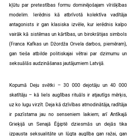
kļūtu par pretestības formu dominējošajam vīrišķības
modelim
.
Ierēdnis kā atbrīvotā kolektīva vadītāja
antagonists ir gan klasiska izvēle, kur ierēdnis kalpo
vairāk kā sistēmas un kārtības, un birokrātijas simbols
(Franca Kafkas un Džordža Orvela darbos, piemēram),
gan tieša atbilde politiskajai vētrai par dzimumu un
seksuālās audzināšanas jautājumiem Latvijā.
Kopumā Deju svētki – 30 000 dejotāju un 40 000
skatītāju – kā liels auglības rituāls ir atjautīgs mērķis,
uz ko lugu virzīt. Deja kā dzīvības atmodinātāja, radītāja
ir pazīstama jau no senseniem laikiem; arī Antīkajā
Grieķijā un Senajā Ēģiptē dziesmās un dejās tika
izpausta seksualitāte un lūgta auglība gan ražai, gan