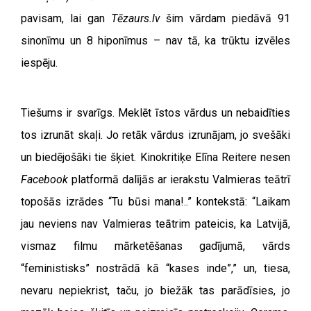
pavisam, lai gan
Tēzaurs.lv
šim vārdam piedāvā 91
sinonīmu un 8 hiponīmus – nav tā, ka trūktu izvēles
iespēju.
Tiešums ir svarīgs. Meklēt īstos vārdus un nebaidīties
tos izrunāt skaļi. Jo retāk vārdus izrunājam, jo svešāki
un biedējošāki tie šķiet. Kinokritiķe Elīna Reitere nesen
Facebook
platformā dalījās ar ierakstu Valmieras teātrī
topošās izrādes “Tu būsi mana!..” kontekstā: “Laikam
jau neviens nav Valmieras teātrim pateicis, ka Latvijā,
vismaz filmu mārketēšanas gadījumā, vārds
“feministisks” nostrādā kā “kases inde”,” un, tiesa,
nevaru nepiekrist, taču, jo biežāk tas parādīsies, jo