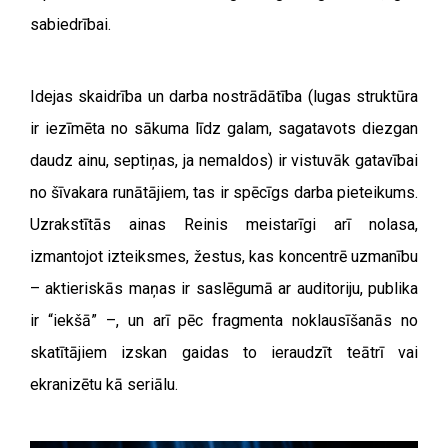
sabiedrībai.
Idejas skaidrība un darba nostrādātība (lugas struktūra
ir iezīmēta no sākuma līdz galam, sagatavots diezgan
daudz ainu, septiņas, ja nemaldos) ir vistuvāk gatavībai
no šīvakara runātājiem, tas ir spēcīgs darba pieteikums.
Uzrakstītās ainas Reinis meistarīgi arī nolasa,
izmantojot izteiksmes, žestus, kas koncentrē uzmanību
– aktieriskās maņas ir saslēgumā ar auditoriju, publika
ir “iekšā” –, un arī pēc fragmenta noklausīšanās no
skatītājiem izskan gaidas to ieraudzīt teātrī vai
ekranizētu kā seriālu.