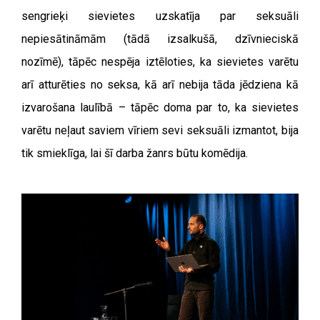
sengrieķi sievietes uzskatīja par seksuāli
nepiesātināmām (tādā izsalkušā, dzīvnieciskā
nozīmē), tāpēc nespēja iztēloties, ka sievietes varētu
arī atturēties no seksa, kā arī nebija tāda jēdziena kā
izvarošana laulībā – tāpēc doma par to, ka sievietes
varētu neļaut saviem vīriem sevi seksuāli izmantot, bija
tik smieklīga, lai šī darba žanrs būtu komēdija.