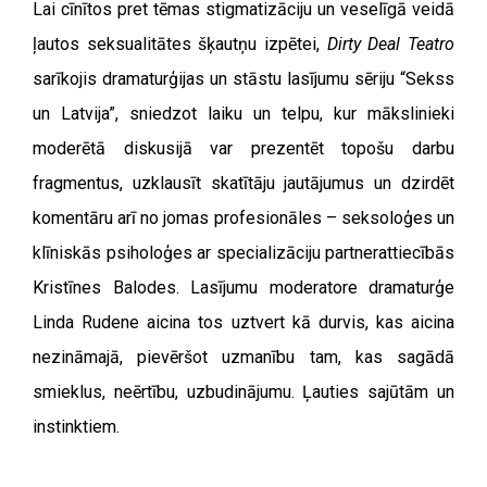
Lai cīnītos pret tēmas stigmatizāciju un veselīgā veidā
ļautos seksualitātes šķautņu izpētei,
Dirty Deal Teatro
sarīkojis dramaturģijas un stāstu lasījumu sēriju “Sekss
un Latvija”, sniedzot laiku un telpu, kur mākslinieki
moderētā diskusijā var prezentēt topošu darbu
fragmentus, uzklausīt skatītāju jautājumus un dzirdēt
komentāru arī no jomas profesionāles – seksoloģes un
klīniskās psiholoģes ar specializāciju partnerattiecībās
Kristīnes Balodes. Lasījumu moderatore dramaturģe
Linda Rudene aicina tos uztvert kā durvis, kas aicina
nezināmajā, pievēršot uzmanību tam, kas sagādā
smieklus, neērtību, uzbudinājumu. Ļauties sajūtām un
instinktiem.