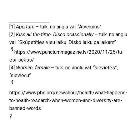
[1]
Aperture
– tulk. no angļu val. “Atvērums”
[2]
Kiss all the time. Disco ocassionally –
tulk. no angļu
val. “Skūpstīties visu laiku. Disko laiku pa laikam”
[3]
https://www.punctummagazine.lv/2020/11/25/tu-
esi-sekss/
[4]
Women, female
– tulk. no angļu val. “sievietes”,
“sieviešu”
[5]
https://www.pbs.org/newshour/health/what-happens-
to-health-research-when-women-and-diversity-are-
banned-words
?