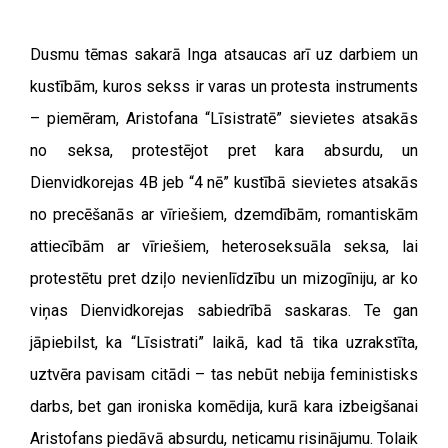
Dusmu tēmas sakarā Inga atsaucas arī uz darbiem un
kustībām, kuros sekss ir varas un protesta instruments
– piemēram, Aristofana “Līsistratē” sievietes atsakās
no seksa, protestējot pret kara absurdu, un
Dienvidkorejas 4B jeb “4 nē” kustībā sievietes atsakās
no precēšanās ar vīriešiem, dzemdībām, romantiskām
attiecībām ar vīriešiem, heteroseksuāla seksa, lai
protestētu pret dziļo nevienlīdzību un mizogīniju, ar ko
viņas Dienvidkorejas sabiedrībā saskaras. Te gan
jāpiebilst, ka “Līsistrati” laikā, kad tā tika uzrakstīta,
uztvēra pavisam citādi – tas nebūt nebija feministisks
darbs, bet gan ironiska komēdija, kurā kara izbeigšanai
Aristofans piedāvā absurdu, neticamu risinājumu. Tolaik