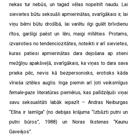
nekas tur nebūs, un tagad vēlas nopelnīt naudu. Lai
sievietes būtu seksuāli apmierinātas, svarīgākais ir, lai
viņu bērni būtu drošībā, lai varētu ilgi gulēt brīvdienu
rītos, garšīgi paēst un lēni, maigi mīlēties. Protams,
izvairoties no tendenciozitātes, noteikti ir arī sievietes,
kuras patiesi apmierinātas dara dejošana ap stieni
mežģīņu apakšveļā, svarīgākais, ka viņas to dara sava
prieka pēc, nevis kā bezpersonisks, erotisks kāda
vīrieša iztēles auglis. Inga piemin arī ļoti veiksmīgus
female-gaze
literatūras piemērus, kas palīdzējuši viņai
savu seksualitāti labāk iepazīt – Andras Neiburgas
“Elīna ir laimīga” (no debijas krājuma “Izbāzti putni un
putni būros”, 1988) un Noras Ikstenas “Kaunu
Gaveiķos”.