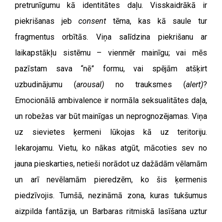
pretrunīgumu kā identitātes daļu. Visskaidrākā ir
piekrišanas jeb
consent
tēma, kas kā saule tur
fragmentus orbītās. Viņa salīdzina piekrišanu ar
laikapstākļu sistēmu – vienmēr mainīgu; vai mēs
pazīstam sava “nē” formu, vai spējām atšķirt
uzbudinājumu (
arousal)
no trauksmes (
alert)
?
Emocionālā ambivalence ir normāla seksualitātes daļa,
un robežas var būt mainīgas un neprognozējamas. Viņa
uz sievietes ķermeni lūkojas kā uz teritoriju.
Iekarojamu. Vietu, ko nākas atgūt, mācoties sev no
jauna pieskarties, netieši norādot uz dažādām vēlamām
un arī nevēlamām pieredzēm, ko šis ķermenis
piedzīvojis. Tumšā, nezināmā zona, kuras tukšumus
aizpilda fantāzija, un Barbaras ritmiskā lasīšana uztur