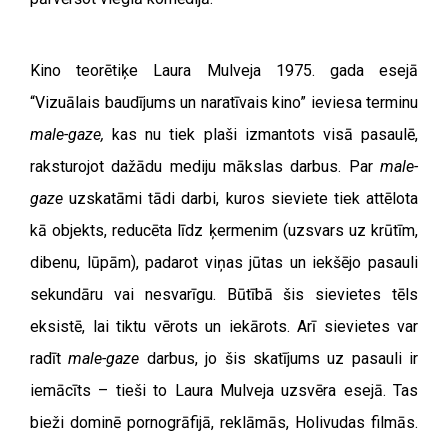
Kino teorētiķe Laura Mulveja 1975. gada esejā
“Vizuālais baudījums un naratīvais kino” ieviesa terminu
male-gaze,
kas nu tiek plaši izmantots visā pasaulē,
raksturojot dažādu mediju mākslas darbus. Par
male-
gaze
uzskatāmi tādi darbi, kuros sieviete tiek attēlota
kā objekts, reducēta līdz ķermenim (uzsvars uz krūtīm,
dibenu, lūpām), padarot viņas jūtas un iekšējo pasauli
sekundāru vai nesvarīgu. Būtībā šis sievietes tēls
eksistē, lai tiktu vērots un iekārots. Arī sievietes var
radīt
male-gaze
darbus, jo šis skatījums uz pasauli ir
iemācīts – tieši to Laura Mulveja uzsvēra esejā. Tas
bieži dominē pornogrāfijā, reklāmās, Holivudas filmās.