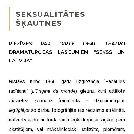
SEKSUALITĀTES
ŠĶAUTNES
PIEZĪMES PAR
DIRTY DEAL TEATRO
DRAMATURĢIJAS LASĪJUMIEM “SEKSS UN
LATVIJA”
Gistavs Kirbē 1866. gadā uzgleznoja
“
Pasaules
radīšanu” (
L
’
Origine du monde
), gleznu, kurā attēlots
sievietes ķermeņa fragments – dzimumorgāni.
Iegūglējot
šo darbu, fotogrāfijās tas redzams attālināti,
notverts kadrā no kāda sānu leņķa kopā ar ziņkārīgiem
skatītājiem, vai mākslinieciski stilizēts, piemēram,