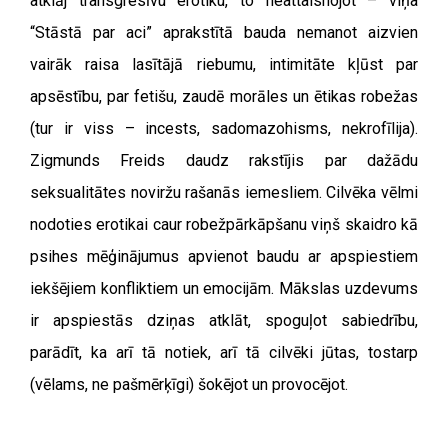
atklāj transgresīvu erotiku, to neattaisnojot – viņa
“
Stāstā par aci” aprakstītā bauda nemanot aizvien
vairāk raisa lasītājā riebumu, intimitāte kļūst par
apsēstību, par fetišu, zaudē morāles un ētikas robežas
(tur ir viss – incests, sadomazohisms, nekrofīlija).
Zigmunds Freids daudz rakstījis par dažādu
seksualitātes noviržu rašanās iemesliem. Cilvēka vēlmi
nodoties erotikai caur robežpārkāpšanu viņš skaidro kā
psihes mēģinājumus apvienot baudu ar apspiestiem
iekšējiem konfliktiem un emocijām. Mākslas uzdevums
ir apspiestās dziņas atklāt, spoguļot sabiedrību,
parādīt, ka arī tā notiek, arī tā cilvēki jūtas, tostarp
(vēlams, ne pašmērķīgi) šokējot un provocējot.