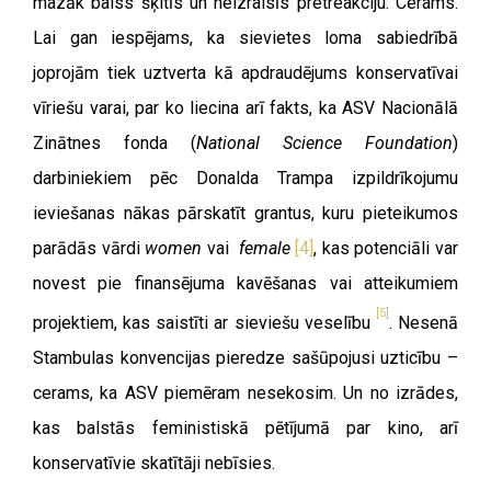
mazāk baiss šķitīs un neizraisīs pretreakciju. Cerams.
Lai gan iespējams, ka sievietes loma sabiedrībā
joprojām tiek uztverta kā apdraudējums konservatīvai
vīriešu varai, par ko liecina arī fakts, ka ASV Nacionālā
Zinātnes fonda (
National Science Foundation
)
darbiniekiem pēc Donalda Trampa izpildrīkojumu
ieviešanas nākas pārskatīt grantus, kuru pieteikumos
parādās vārdi
women
vai
female
[4]
, kas potenciāli var
novest pie finansējuma kavēšanas vai atteikumiem
[5]
projektiem, kas saistīti ar sieviešu veselību
. Nesenā
Stambulas konvencijas pieredze sašūpojusi uzticību –
cerams, ka ASV piemēram nesekosim. Un no izrādes,
kas balstās feministiskā pētījumā par kino, arī
konservatīvie skatītāji nebīsies.