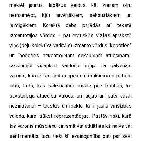
meklēt jaunus, labākus veidus, kā, vienam otru
netraumējot, kļūt atvērtākiem, seksuālākiem un
laimīgākiem. Korektā daba parādās arī tekstā
izmantotajos vārdos – pat erotiskās vīzijas aprakstā
viņš (deju kolektīva vadītājs) izmanto vārdus “kopoties”
un “nodoties nekontrolētām seksuālām attiecībām”,
raksturojot visapkārt valdošo orģiju. Ja galvenais
varonis, kas ielikts šādos spēles noteikumos, ir patiesi
labs, tāds, kas seksualitāti meklē pēc būtības, kā
savstarpēju attiecību valodu, un ļaujas arī pats savai
nezināšanai – taustās un meklē, tā ir jauna vīrišķības
valoda, kurai trūkst reprezentācijas. Pastāv riski, kurā
šis varonis mūsdienu cinismā var atklāties kā naivs vai
sentimentāls, taču tieši šī ievainojamība pati par sevi