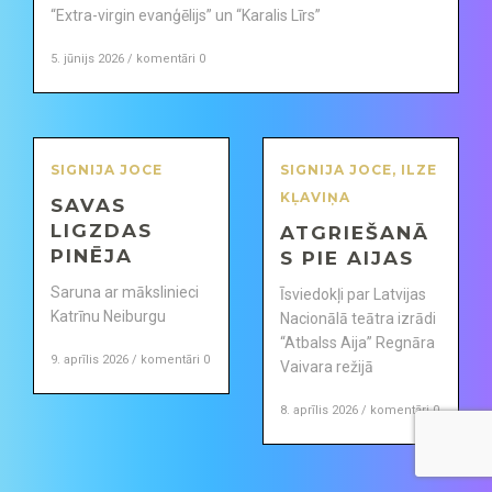
“Extra-virgin evanģēlijs” un “Karalis Līrs”
5. jūnijs 2026 / komentāri 0
SIGNIJA JOCE
SIGNIJA JOCE
,
ILZE
KĻAVIŅA
SAVAS
LIGZDAS
ATGRIEŠANĀ
PINĒJA
S PIE AIJAS
Saruna ar mākslinieci
Īsviedokļi par Latvijas
Katrīnu Neiburgu
Nacionālā teātra izrādi
“Atbalss Aija” Regnāra
9. aprīlis 2026 / komentāri 0
Vaivara režijā
8. aprīlis 2026 / komentāri 0