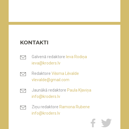
KONTAKTI
Galvenā redaktore
Ieva Rodiņa
ieva@kroders.lv
Redaktore
Vēsma Lēvalde
vlevalde@gmail.com
Jaunākā redaktore
Paula Kļaviņa
info@kroders.lv
Ziņu redaktore
Ramona Rubene
info@kroders.lv