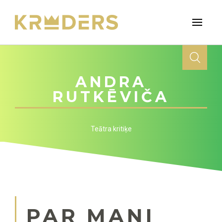
ANDRA
RUTKĒVIČA
Teātra kritiķe
PAR MANI