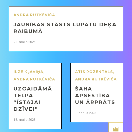
ANDRA RUTKĒVIČA
JAUNĪBAS STĀSTS LUPATU DEĶA
RAIBUMĀ
22. maijs 2025
ILZE KĻAVIŅA
,
ATIS ROZENTĀLS
,
ANDRA RUTKĒVIČA
ANDRA RUTKĒVIČA
UZGAIDĀMĀ
ŠAHA
TELPA
APSĒSTĪBA
“ĪSTAJAI
UN ĀRPRĀTS
DZĪVEI”
1. aprīlis 2025
15. maijs 2025